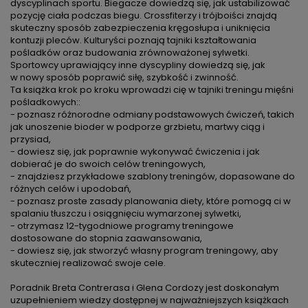
dyscyplinach sportu. Biegacze dowiedzą się, jak ustabilizować
pozycję ciała podczas biegu. Crossfiterzy i trójboiści znajdą
skuteczny sposób zabezpieczenia kręgosłupa i uniknięcia
kontuzji pleców. Kulturyści poznają tajniki kształtowania
pośladków oraz budowania zrównoważonej sylwetki.
Sportowcy uprawiający inne dyscypliny dowiedzą się, jak
w nowy sposób poprawić siłę, szybkość i zwinność.
Ta książka krok po kroku wprowadzi cię w tajniki treningu mięśni
pośladkowych::
- poznasz różnorodne odmiany podstawowych ćwiczeń, takich
jak unoszenie bioder w podporze grzbietu, martwy ciąg i
przysiad,
- dowiesz się, jak poprawnie wykonywać ćwiczenia i jak
dobierać je do swoich celów treningowych,
- znajdziesz przykładowe szablony treningów, dopasowane do
różnych celów i upodobań,
- poznasz proste zasady planowania diety, które pomogą ci w
spalaniu tłuszczu i osiągnięciu wymarzonej sylwetki,
- otrzymasz 12-tygodniowe programy treningowe
dostosowane do stopnia zaawansowania,
- dowiesz się, jak stworzyć własny program treningowy, aby
skuteczniej realizować swoje cele.
Poradnik Breta Contrerasa i Glena Cordozy jest doskonałym
uzupełnieniem wiedzy dostępnej w najważniejszych książkach