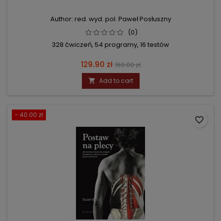
Author: red. wyd. pol. Paweł Posłuszny
(0)
328 ćwiczeń, 54 programy, 16 testów
Price
Regular
129.90 zł
160.00 zł
price
Add to cart

- 40.00 zł
favorite_border