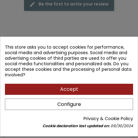
Be the first to write your review
Frequently purchased together
This store asks you to accept cookies for performance,
- 30.10 zł
social media and advertising purposes. Social media and
favorite_border
advertising cookies of third parties are used to offer you
social media functionalities and personalized ads. Do you
accept these cookies and the processing of personal data
involved?
Accept
Configure
Privacy & Cookie Policy
Cookie declaration last updated on:
09/30/2024
MOBILNOŚĆ W TRENINGU FUNKCJONALNYM