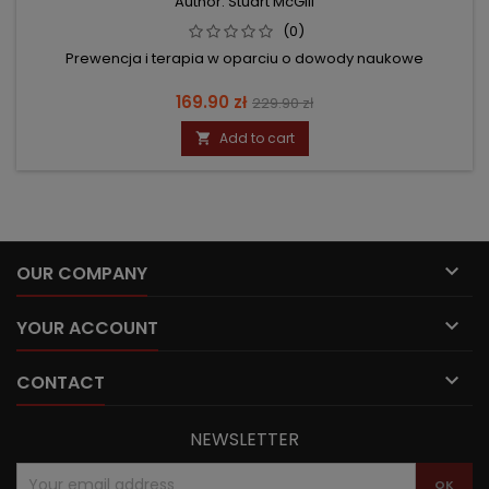
Author: Stuart McGill
(0)
Prewencja i terapia w oparciu o dowody naukowe
Price
Regular
169.90 zł
229.90 zł
price
Add to cart


OUR COMPANY

YOUR ACCOUNT

CONTACT
NEWSLETTER