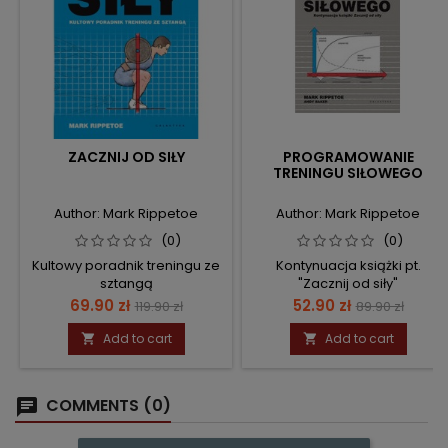
ZACZNIJ OD SIŁY
PROGRAMOWANIE
TRENINGU SIŁOWEGO
Author: Mark Rippetoe
Author: Mark Rippetoe
(0)
(0)
Kultowy poradnik treningu ze
Kontynuacja książki pt.
sztangą
"Zacznij od siły"
Price
Regular
Price
Regular
69.90 zł
52.90 zł
119.90 zł
89.90 zł
price
price
Add to cart
Add to cart


COMMENTS (0)