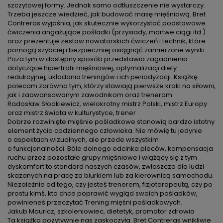
szczytowej formy. Jednak samo odtłuszczenie nie wystarczy.
Trzeba jeszcze wiedzieć, jak budować masę mięśniową. Bret
Contreras wyjaśnia, jak skutecznie wykorzystać podstawowe
ćwiczenia angażujące pośladki (przysiady, martwe ciągi itd.)
oraz prezentuje zestaw nowatorskich ćwiczeń i technik, które
pomogą szybciej i bezpieczniej osiągnąć zamierzone wyniki.
Poza tym w dostępny sposób przedstawia zagadnienia
dotyczące hipertrofii mięśniowej, optymalizacji diety
redukcyjnej, układania treningów i ich periodyzacji. Książkę
polecam zarówno tym, którzy stawiają pierwsze kroki na siłowni,
jak i zaawansowanym zawodnikom oraz trenerom.
Radosław Słodkiewicz, wielokrotny mistrz Polski, mistrz Europy
oraz mistrz świata w kulturystyce, trener
Dobrze rozwinięte mięśnie pośladkowe stanowią bardzo istotny
element życia codziennego człowieka. Nie mówię tu jedynie
o aspektach wizualnych, ale przede wszystkim
o funkcjonalności. Bóle dolnego odcinka pleców, kompensacja
ruchu przez pozostałe grupy mięśniowe i wiążący się z tym
dyskomfort to standard naszych czasów, zwłaszcza dla ludzi
skazanych na pracę za biurkiem lub za kierownicą samochodu.
Niezależnie od tego, czy jesteś trenerem, fizjoterapeutą, czy po
prostu kimś, kto chce poprawić wygląd swoich pośladków,
powinieneś przeczytać Trening mięśni pośladkowych.
Jakub Mauricz, szkoleniowiec, dietetyk, promotor zdrowia
Ta książka pozytywnie nas zaskoczyła. Bret Contreras wnikliwie