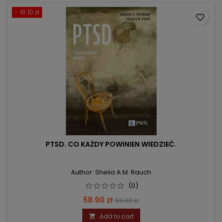
- 10.10 zł
favorite_border
PTSD. CO KAŻDY POWINIEN WIEDZIEĆ.
Author: Sheila A.M. Rauch
(0)
Price
Regular
58.90 zł
69.00 zł
price
Add to cart
