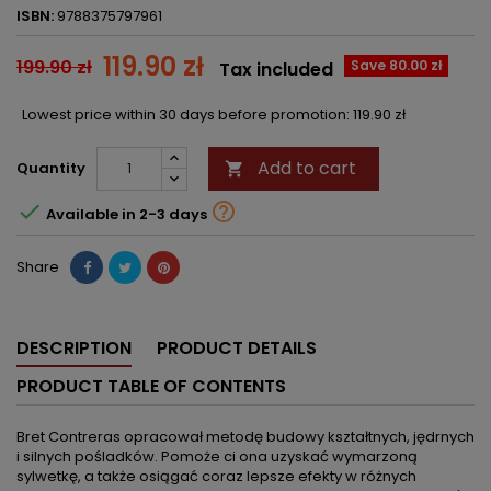
ISBN:
9788375797961
119.90 zł
199.90 zł
Save 80.00 zł
Tax included
Lowest price within 30 days before promotion:
119.90 zł
Add to cart
Quantity



Available in 2-3 days
Share
DESCRIPTION
PRODUCT DETAILS
PRODUCT TABLE OF CONTENTS
Bret Contreras opracował metodę budowy kształtnych, jędrnych
i silnych pośladków. Pomoże ci ona uzyskać wymarzoną
sylwetkę, a także osiągać coraz lepsze efekty w różnych