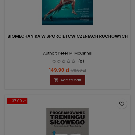
BIOMECHANIKA W SPORCIE I ĆWICZENIACH RUCHOWYCH
Author: Peter M. McGinnis
(0)
Price
Regular
149.90 zł
179.00 zł
price
Add to cart

- 37.00 zł
favorite_border