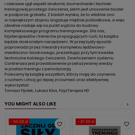
i ciekawie ujął aspekt anatomii, biomechaniki i techniki
treningowej prostego ćwiczenia, jakim jest unoszenie bioder
w podporze grzbietu. Z badań wynika, że to właśnie ono
w największym stopniu angażuje mięśnie pośladkowe, a więc
idealnie nadaje się na punkt wyjścia do budowy
kompleksowego programu treningowego. Dla nas,
fizjoterapeutów i trenerów propagujących ruch, ta książka
będzie doskonałym narzędziem. W przejrzysty sposób
poprowadzi przez meandry kompleksu lędźwiowo-
miedniczno-biodrowego, prezentując przy tym kwestie
techniczne każdego ćwiczenia. Zwieńczeniem systemu
Contrerasa jest przedstawienie przekazywanej wiedzy
w postaci treningu z periodyzacją.
Polecamy tę książkę wszystkim, którzy mają do czynienia
z ruchem i chcą go lepiej zrozumieć oraz efektywniej
wykorzystać.
Tomasz Fijołek, Łukasz Kłos, FizjoTerapia HD
YOU MIGHT ALSO LIKE
<
>
- 50.00 zł
- 37.00 zł
favorite_border
favorite_border