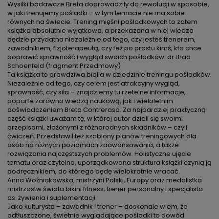
Wysiłki badawcze Breta doprowadziły do rewolucji w sposobie,
w jaki trenujemy pośladki – w tym temacie nie ma sobie
równych na świecie. Trening mięśni pośladkowych to zatem
książka absolutnie wyjątkowa, a przekazana w niej wiedza
będzie przydatna niezależnie od tego, czy jesteś trenerem,
zawodnikiem, fizjoterapeutą, czy też po prostu kimś, kto chce
poprawić sprawność i wygląd swoich pośladków. dr Brad
Schoenfeld (fragment Przedmowy)
Ta książka to prawdziwa biblia w dziedzinie treningu pośladków.
Niezależnie od tego, czy celem jest atrakcyjny wygląd,
sprawność, czy siła – znajdziemy tu rzetelne informacje,
poparte zarówno wiedzą naukową, jak i wieloletnim
doświadczeniem Breta Contrerasa. Za najbardziej praktyczną
część książki uważam tę, w której autor dzieli się swoimi
przepisami, złożonymi z różnorodnych składników – czyli
ćwiczeń. Przedstawił też szablony planów treningowych dla
osób na różnych poziomach zaawansowania, a także
rozwiązania najczęstszych problemów. Holistyczne ujęcie
tematu oraz czytelna, uporządkowana struktura książki czynią ją
podręcznikiem, do którego będę wielokrotnie wracać.
Anna Woźniakowska, mistrzyni Polski, Europy oraz medalistka
mistrzostw świata bikini fitness; trener personalny i specjalista
ds. żywienia i suplementacji
Jako kulturysta – zawodnik i trener – doskonale wiem, że
odtłuszczone, świetnie wyglądające pośladki to dowód