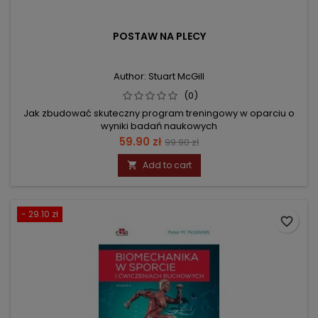
POSTAW NA PLECY
Author: Stuart McGill
(0)
Jak zbudować skuteczny program treningowy w oparciu o
wyniki badań naukowych
Price
Regular
59.90 zł
99.90 zł
price
Add to cart

- 29.10 zł
favorite_border