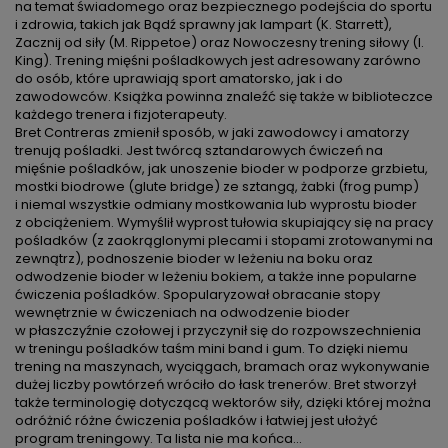
na temat świadomego oraz bezpiecznego podejścia do sportu
i zdrowia, takich jak Bądź sprawny jak lampart (K. Starrett),
Zacznij od siły (M. Rippetoe) oraz Nowoczesny trening siłowy (I.
King). Trening mięśni pośladkowych jest adresowany zarówno
do osób, które uprawiają sport amatorsko, jak i do
zawodowców. Książka powinna znaleźć się także w biblioteczce
każdego trenera i fizjoterapeuty.
Bret Contreras zmienił sposób, w jaki zawodowcy i amatorzy
trenują pośladki. Jest twórcą sztandarowych ćwiczeń na
mięśnie pośladków, jak unoszenie bioder w podporze grzbietu,
mostki biodrowe (glute bridge) ze sztangą, żabki (frog pump)
i niemal wszystkie odmiany mostkowania lub wyprostu bioder
z obciążeniem. Wymyślił wyprost tułowia skupiający się na pracy
pośladków (z zaokrąglonymi plecami i stopami zrotowanymi na
zewnątrz), podnoszenie bioder w leżeniu na boku oraz
odwodzenie bioder w leżeniu bokiem, a także inne popularne
ćwiczenia pośladków. Spopularyzował obracanie stopy
wewnętrznie w ćwiczeniach na odwodzenie bioder
w płaszczyźnie czołowej i przyczynił się do rozpowszechnienia
w treningu pośladków taśm mini band i gum. To dzięki niemu
trening na maszynach, wyciągach, bramach oraz wykonywanie
dużej liczby powtórzeń wróciło do łask trenerów. Bret stworzył
także terminologię dotyczącą wektorów siły, dzięki której można
odróżnić różne ćwiczenia pośladków i łatwiej jest ułożyć
program treningowy. Ta lista nie ma końca...