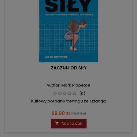
ZACZNIJ OD SIŁY
Author: Mark Rippetoe
(0)
Kultowy poradnik treningu ze sztangą
Price
Regular
69.90 zł
119.90 zł
price
Add to cart
