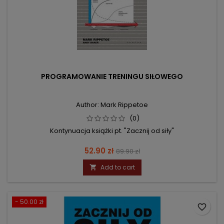
PROGRAMOWANIE TRENINGU SIŁOWEGO
Author: Mark Rippetoe
(0)
Kontynuacja książki pt. "Zacznij od siły"
Price
Regular
52.90 zł
89.90 zł
price
Add to cart

- 50.00 zł
favorite_border