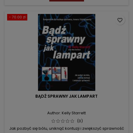
- 70.00 zł
favorite_border
BĄDŹ SPRAWNY JAK LAMPART
Author: Kelly Starrett
(0)
Jak pozbyć się bólu, uniknąć kontuzji i zwiększyć sprawność