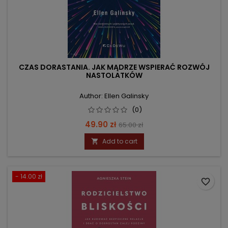
CZAS DORASTANIA. JAK MĄDRZE WSPIERAĆ ROZWÓJ
NASTOLATKÓW
Author: Ellen Galinsky
(0)
Price
Regular
49.90 zł
65.00 zł
price
Add to cart

- 14.00 zł
favorite_border