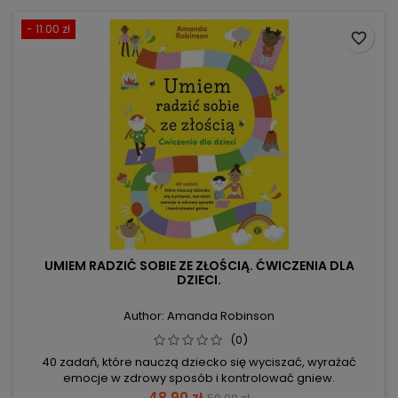
- 11.00 zł
favorite_border
UMIEM RADZIĆ SOBIE ZE ZŁOŚCIĄ. ĆWICZENIA DLA
DZIECI.
Author: Amanda Robinson
(0)
40 zadań, które nauczą dziecko się wyciszać, wyrażać
emocje w zdrowy sposób i kontrolować gniew.
Price
Regular
48.90 zł