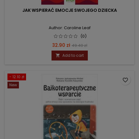
JAK WSPIERAĆ EMOCJE SWOJEGO DZIECKA
Author: Caroline Leaf
(0)
Price
Regular
32.90 zł
49.40 zł
price
Add to cart

- 12.10 zł
favorite_border
New