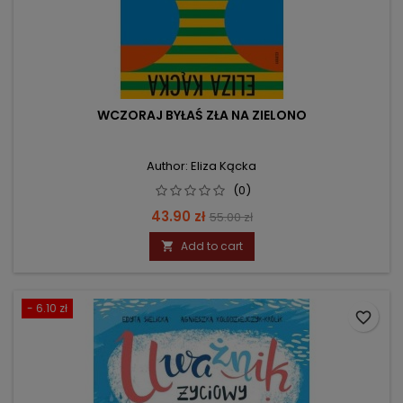
WCZORAJ BYŁAŚ ZŁA NA ZIELONO
Author: Eliza Kącka
(0)
Price
Regular
43.90 zł
55.00 zł
price
Add to cart

- 6.10 zł
favorite_border