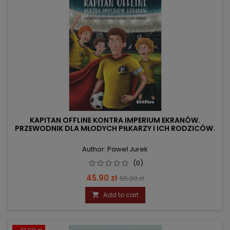
KAPITAN OFFLINE KONTRA IMPERIUM EKRANÓW.
PRZEWODNIK DLA MŁODYCH PIŁKARZY I ICH RODZICÓW.
Author: Paweł Jurek
(0)
Price
Regular
45.90 zł
55.00 zł
price
Add to cart
