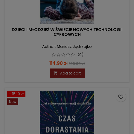
DZIECI I MŁODZIEŻ W ŚWIECIE NOWYCH TECHNOLOGII
CYFROWYCH
Author: Mariusz Jędrzejko
(0)
Price
Regular
114.90 zł
129.00 zł
price
Add to cart

- 15.10 zł
favorite_border
New