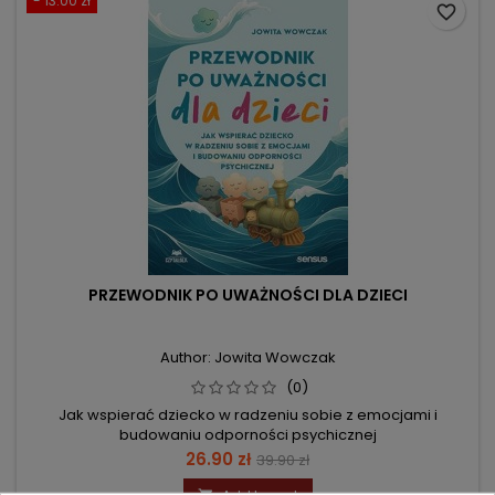
- 13.00 zł
favorite_border
PRZEWODNIK PO UWAŻNOŚCI DLA DZIECI
Author: Jowita Wowczak
(0)
Jak wspierać dziecko w radzeniu sobie z emocjami i
budowaniu odporności psychicznej
Price
Regular
26.90 zł
39.90 zł
price