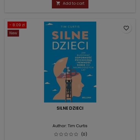
price
Add to cart

- 8.09 zł
favorite_border
New
SILNE DZIECI
Author: Tim Curtis
(0)