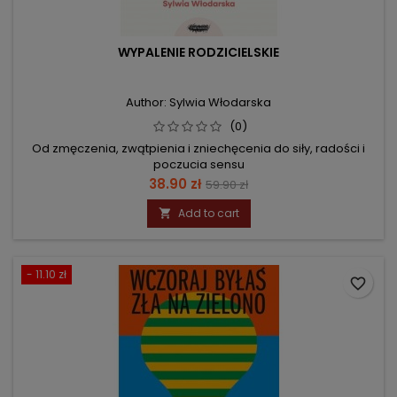
WYPALENIE RODZICIELSKIE
Author: Sylwia Włodarska
(0)
Od zmęczenia, zwątpienia i zniechęcenia do siły, radości i
poczucia sensu
Price
Regular
38.90 zł
59.90 zł
price
Add to cart

- 11.10 zł
favorite_border