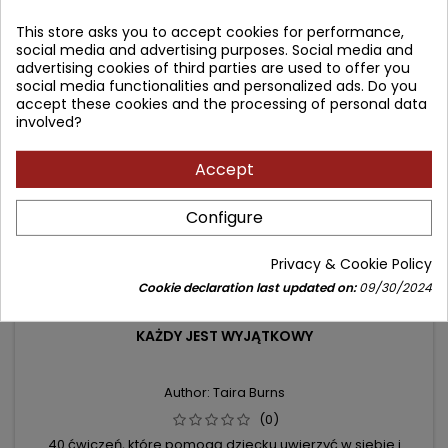
Add to cart

This store asks you to accept cookies for performance,
social media and advertising purposes. Social media and
advertising cookies of third parties are used to offer you
- 6.00 zł
favorite_border
social media functionalities and personalized ads. Do you
accept these cookies and the processing of personal data
involved?
Accept
Configure
Privacy & Cookie Policy
Cookie declaration last updated on:
09/30/2024
KAŻDY JEST WYJĄTKOWY
Author: Taira Burns
(0)
40 ćwiczeń, które pomogą dziecku uwierzyć w siebie i