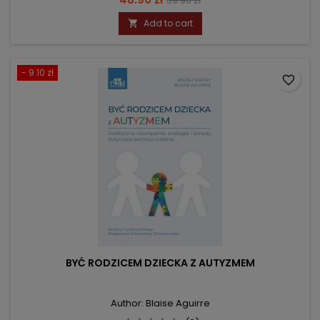
59.90 zł
price
Add to cart

- 9.10 zł
favorite_border
BYĆ RODZICEM DZIECKA Z AUTYZMEM
Author: Blaise Aguirre