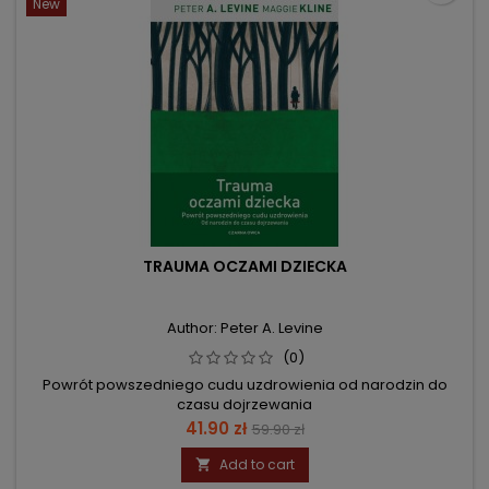
New
TRAUMA OCZAMI DZIECKA
Author: Peter A. Levine
(0)
Powrót powszedniego cudu uzdrowienia od narodzin do
czasu dojrzewania
Price
Regular
41.90 zł
59.90 zł
price
Add to cart
