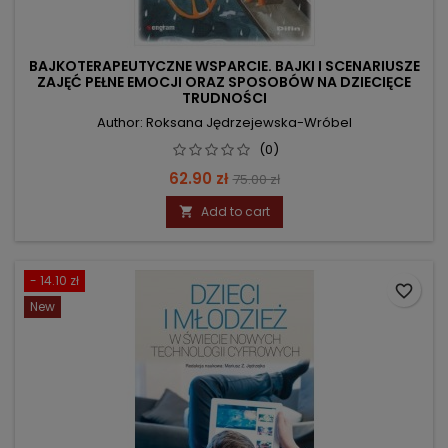
BAJKOTERAPEUTYCZNE WSPARCIE. BAJKI I SCENARIUSZE
ZAJĘĆ PEŁNE EMOCJI ORAZ SPOSOBÓW NA DZIECIĘCE
TRUDNOŚCI
Author: Roksana Jędrzejewska-Wróbel
(0)
Price
Regular
62.90 zł
75.00 zł
price
Add to cart

- 14.10 zł
favorite_border
New