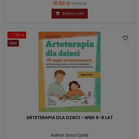
Price
Regular
31.90 zł
39.99 zł
price
Add to cart

- 7.00 zł
favorite_border
New
ARTETERAPIA DLA DZIECI - WIEK 6-9 LAT
Author: Erica Curtis