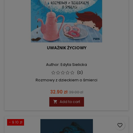
UWAŻNIK ŻYCIOWY
Author: Edyta Sielicka
(0)
Rozmowy z dzieckiem o śmierci
Price
Regular
32.90 zł
39.00 zł
price
Add to cart

- 9.10 zł
favorite_border