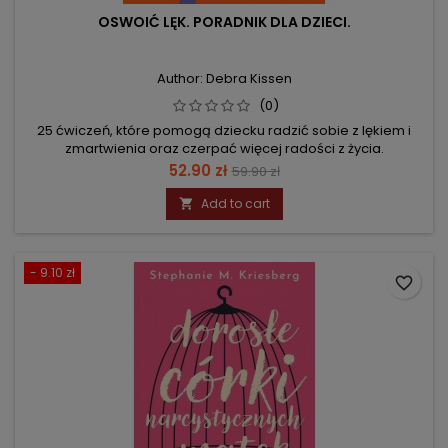
OSWOIĆ LĘK. PORADNIK DLA DZIECI.
Author: Debra Kissen
(0)
25 ćwiczeń, które pomogą dziecku radzić sobie z lękiem i
zmartwienia oraz czerpać więcej radości z życia.
Price
Regular
52.90 zł
59.90 zł
price
Add to cart

- 9.10 zł
favorite_border