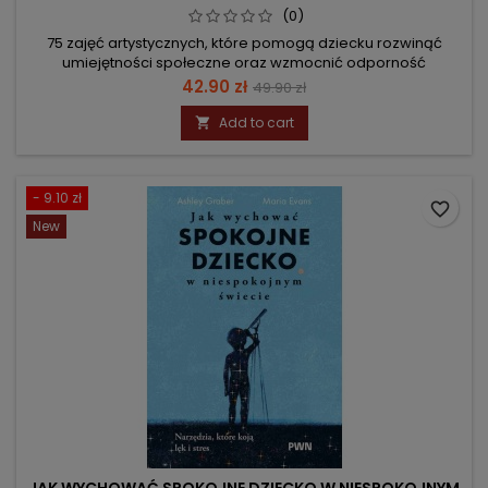
(0)
75 zajęć artystycznych, które pomogą dziecku rozwinąć
umiejętności społeczne oraz wzmocnić odporność
psychiczną
Price
Regular
42.90 zł
49.90 zł
price
Add to cart

- 9.10 zł
favorite_border
New