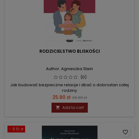
RODZICIELSTWO BLISKOŚCI
Author: Agnieszka Stein
(0)
Jak budować bezpieczne relacje i dbać o dobrostan całej
rodziny
Price
Regular
25.90 zł
39.90 zł
price
Add to cart

- 9.10 zł
favorite_border