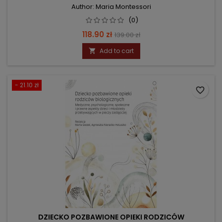
Author: Maria Montessori
(0)
Price
Regular
118.90 zł
139.00 zł
price
Add to cart

- 21.10 zł
favorite_border
DZIECKO POZBAWIONE OPIEKI RODZICÓW