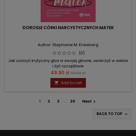
DOROSŁE CÓRKI NARCYSTYCZNYCH MATEK
Author: Stephanie M. Kriesberg
(0)
Jak uciszyć krytyczny głos w swojej głowie, uwierzyć w siebie
i żyć szczęśliwie
Price
Regular
49.90 zł
59.00 zł
price
Add to cart

1
2
3
…
20
Next

BACK TO TOP
