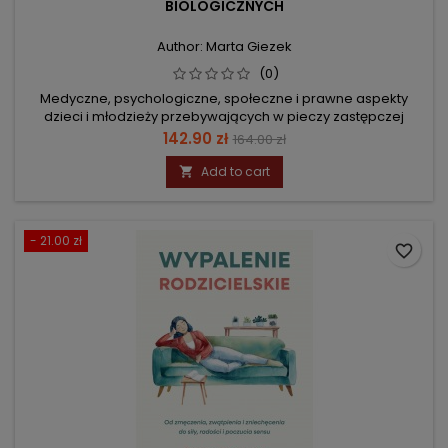
BIOLOGICZNYCH
Author: Marta Giezek
(0)
Medyczne, psychologiczne, społeczne i prawne aspekty
dzieci i młodzieży przebywających w pieczy zastępczej
Price
Regular
142.90 zł
164.00 zł
price
Add to cart

- 21.00 zł
favorite_border