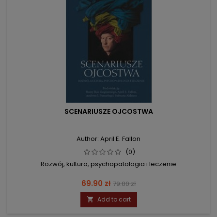
SCENARIUSZE OJCOSTWA
Author: April E. Fallon
(0)
Rozwój, kultura, psychopatologia i leczenie
Price
Regular
69.90 zł
79.00 zł
price
Add to cart
