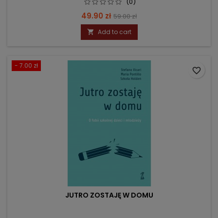
(0)
Price
Regular
49.90 zł
59.00 zł
price
Add to cart

- 7.00 zł
favorite_border
JUTRO ZOSTAJĘ W DOMU