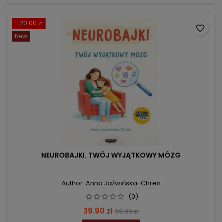
- 20.00 zł
favorite_border
New
NEUROBAJKI. TWÓJ WYJĄTKOWY MÓZG
Author: Anna Jaźwińska-Chren
(0)
Price
Regular
39.90 zł
59.90 zł