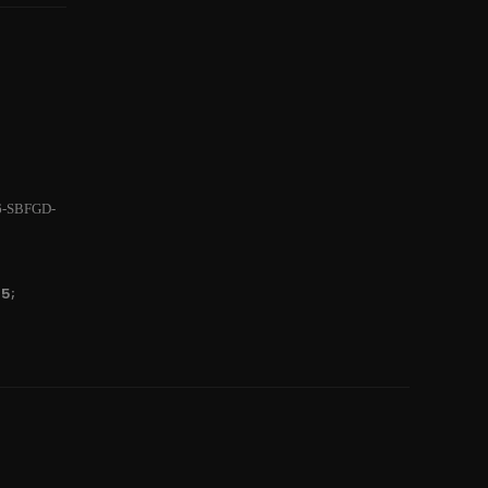
6-SBFGD-
5;