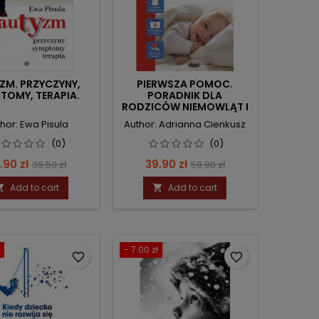
ZM. PRZYCZYNY,
PIERWSZA POMOC.
TOMY, TERAPIA.
PORADNIK DLA
RODZICÓW NIEMOWLĄT I
MAŁYCH DZIECI.
hor: Ewa Pisula
Author: Adrianna Cienkusz
(0)
(0)
ice
Regular
Price
Regular
.90 zł
39.90 zł
39.50 zł
59.90 zł
price
price
Add to cart
Add to cart


- 7.00 zł
favorite_border
favorite_border