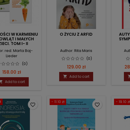
OŚCI W KARMIENIU
O ŻYCIU Z ARFID
AUTY
OWLĄT I MAŁYCH
SYMP
IECI. TOM I- II
r: red. Marta Baj-
Author: Rita Maris
Aut
Lieder
(0)
(0)
Price
Pr
129.00 zł
28
Price
158.00 zł
Add to cart

Add to cart

ł
- 11.10 zł
- 19.10 zł
favorite_border
favorite_border