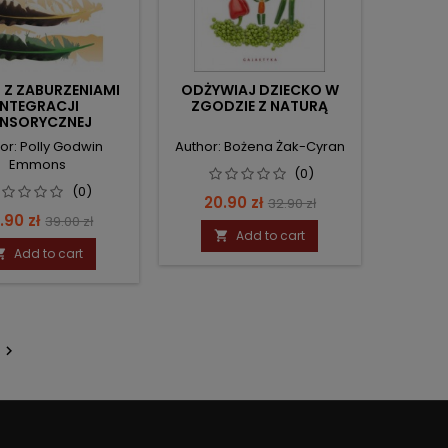
I Z ZABURZENIAMI
ODŻYWIAJ DZIECKO W
INTEGRACJI
ZGODZIE Z NATURĄ
ENSORYCZNEJ
or: Polly Godwin
Author: Bożena Żak-Cyran
Emmons
(0)
(0)
Price
Regular
20.90 zł
32.90 zł
ice
Regular
.90 zł
39.00 zł
price
Add to cart

price
Add to cart

