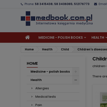
Phone:
58 3415438; 58 3406065; 512176773
Email
A
(
C
S
add_circle_outline
((
Yo
Wi
MEDICINE - POLISH BOOKS
HEALTH
Home
Health
Child
Children's disease
Child
HOME
children
Medicine - polish books
There are
Health
Allergies
Medical tests
Pain