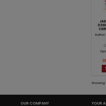
JA
DZIE
CIER
Author
Opo
Pr
36
Showing 1
OUR COMPANY
YOUR 