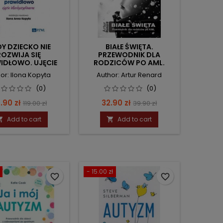
DY DZIECKO NIE
BIAŁE ŚWIĘTA.
ROZWIJA SIĘ
PRZEWODNIK DLA
IDŁOWO. UJĘCIE
RODZICÓW PO AML.
RDYSCYPLINARNE.
or: Ilona Kopyta
Author: Artur Renard
(0)
(0)
ice
Regular
Price
Regular
.90 zł
32.90 zł
119.00 zł
39.90 zł
price
price
Add to cart
Add to cart


- 15.00 zł
favorite_border
favorite_border