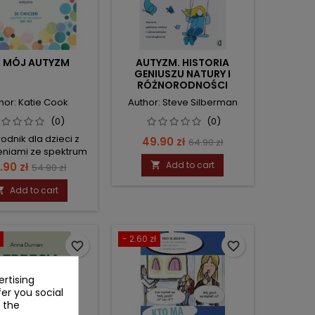
 I MÓJ AUTYZM
AUTYZM. HISTORIA
GENIUSZU NATURY I
RÓŻNORODNOŚCI
NEUROLOGICZNEJ.
hor: Katie Cook
Author: Steve Silberman
(0)
(0)
odnik dla dzieci z
Price
Regular
49.90 zł
64.90 zł
eniami ze spektrum
price
autyzmu
ice
Regular
Add to cart
.90 zł

54.90 zł
price
Add to cart

- 2.60 zł
favorite_border
favorite_border
rtising
fer you social
 the