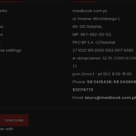
info
medbook.com.pl
ul. Hoene-Wrońskiego 1,
ps
80-210 Gdańsk,
es
NIP: 957-062-00-52,
s
PKO BP S.A. O/Gdańsk
ie settings
27 1020 1811 0000 0102 0017 9390
e-doręczenia:
AE:PL-32993-9116
15
pon (mon) - pt (fri): 8.00-15.00
Phone:
58 3415438; 58 340606
512176773
Email:
biuro@medbook.com.pl
ter with