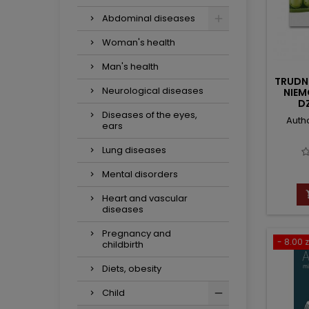
Abdominal diseases
Woman's health
Man's health
TRUDN
Neurological diseases
NIEM
DZ
Diseases of the eyes,
Autho
ears
Lung diseases
Mental disorders
Heart and vascular
diseases
Pregnancy and
- 8.00 z
childbirth
Diets, obesity
Child