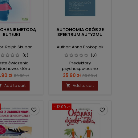
CHANIE METODĄ
AUTONOMIA OSÓB ZE
BUTEJKI
SPEKTRUM AUTYZMU
or: Ralph Skuban
Author: Anna Prokopiak
(0)
(0)
oste ćwiczenia
Predyktory
echowe, które
psychospołeczne
inują głód tlenowy,
ice
Regular
Price
Regular
.90 zł
35.90 zł
89.80 zł
39.90 zł
ują nerw błędny i
price
price
rawią zdrowie
Add to cart
Add to cart


- 12.00 zł
favorite_border
favorite_border