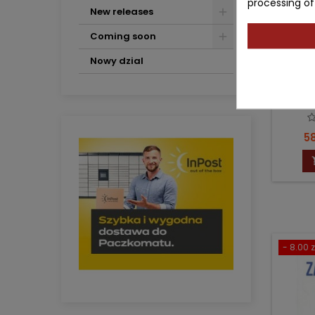
processing of
New releases
Coming soon
ROD
Nowy dzial
NO
Auth
Pr
58
- 8.00 z