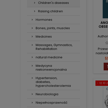
Children's diseases
Raising children
Hormones
ANO
OBSE
Bones, joints, muscles
Author
Medicines
Massages, Gymnastics,
Rehabilitation
Przew
nastola
natural medicine
P
5
Medycyna
niekonwencjonalna
Hypertension,
diabetes,
- 12.10 z
hypercholesterolemia
Neurobiologia
Niepełnosprawność