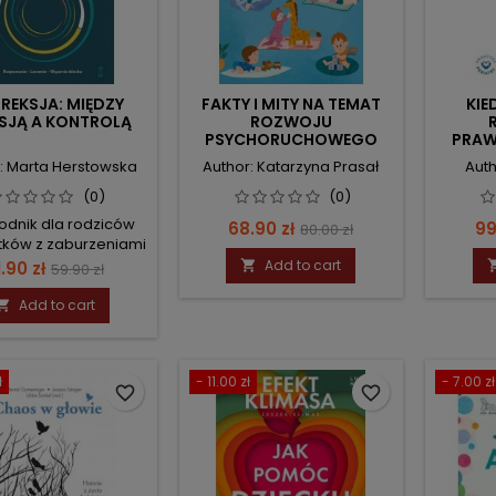
REKSJA: MIĘDZY
FAKTY I MITY NA TEMAT
KIE
SJĄ A KONTROLĄ
ROZWOJU
PSYCHORUCHOWEGO
PRAW
NIEMOWLĄT. SPOJRZENIE
INTE
: Marta Herstowska
Author: Katarzyna Prasał
Auth
FIZJOTERAPEUTYCZNE.
(0)
(0)
odnik dla rodziców
Price
Regular
Pr
68.90 zł
99
80.00 zł
tków z zaburzeniami
price
odżywiania
rice
Regular
Add to cart
1.90 zł

59.90 zł
price
Add to cart

ł
- 11.00 zł
- 7.00 zł
favorite_border
favorite_border