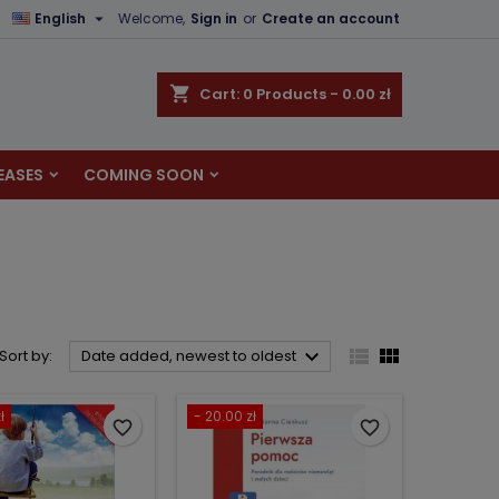

English
Welcome,
Sign in
or
Create an account
×
×
×
×
shopping_cart
Cart:
0
Products - 0.00 zł
EASES
COMING SOON
)
n
t



Sort by:
Date added, newest to oldest
ł
- 20.00 zł
favorite_border
favorite_border