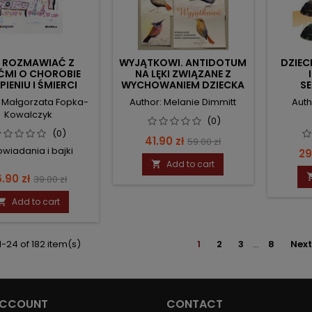
K ROZMAWIAĆ Z
WYJĄTKOWI. ANTIDOTUM
DZIEC
ĆMI O CHOROBIE
NA LĘKI ZWIĄZANE Z
PIENIU I ŚMIERCI
WYCHOWANIEM DZIECKA
S
Z
: Małgorzata Fopka-
Author: Melanie Dimmitt
Auth
NIEPEŁNOSPRAWNOŚCIĄ.
Kowalczyk
(0)
(0)
Price
Regular
41.90 zł
59.00 zł
wiadania i bajki
Pr
29
price
Add to cart

ice
Regular
.90 zł
39.00 zł
price
Add to cart

-24 of 182 item(s)
1
2
3
…
8
Next
ACCOUNT
CONTACT