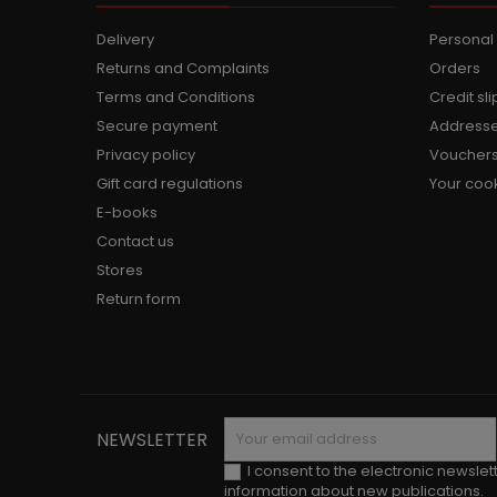
Delivery
Personal 
Returns and Complaints
Orders
Terms and Conditions
Credit sli
Secure payment
Address
Privacy policy
Voucher
Gift card regulations
Your cook
E-books
Contact us
Stores
Return form
NEWSLETTER
I consent to the electronic newslet
information about new publications.