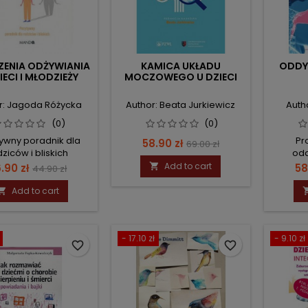
ZENIA ODŻYWIANIA
KAMICA UKŁADU
ODDY
IECI I MŁODZIEŻY
MOCZOWEGO U DZIECI
r: Jagoda Różycka
Author: Beata Jurkiewicz
Auth
(0)
(0)
ywny poradnik dla
Pr
Price
Regular
58.90 zł
69.00 zł
ziców i bliskich
odd
price
wyelim
ice
Regular
Add to cart
Pr
.90 zł

58
44.90 zł
aktyw
price
pop
Add to cart

- 17.10 zł
- 9.10 zł
favorite_border
favorite_border