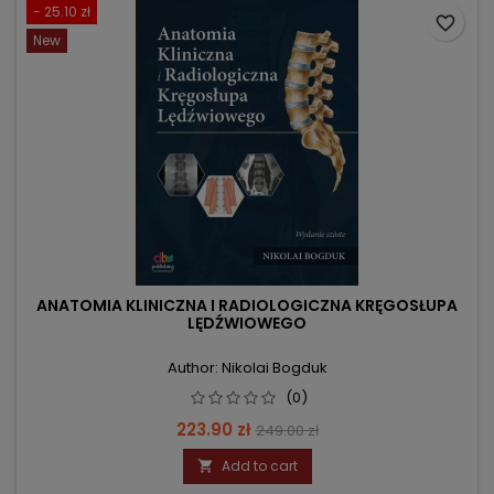
- 25.10 zł
favorite_border
New
ANATOMIA KLINICZNA I RADIOLOGICZNA KRĘGOSŁUPA
LĘDŹWIOWEGO
Author: Nikolai Bogduk
(0)
Price
Regular
223.90 zł
249.00 zł
price
Add to cart
