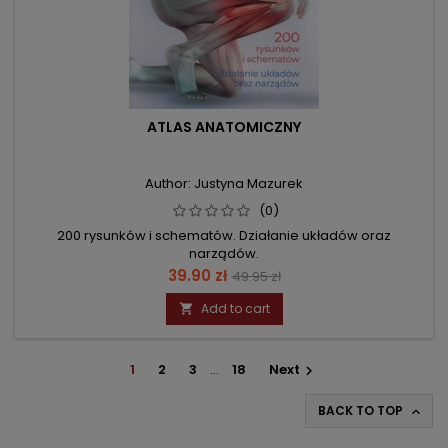
ATLAS ANATOMICZNY
Author: Justyna Mazurek
(0)
200 rysunków i schematów. Działanie układów oraz
narządów.
Price
Regular
39.90 zł
49.95 zł
price
Add to cart

1
2
3
…
18
Next

BACK TO TOP
