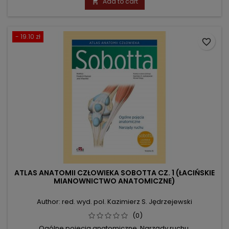
Add to cart

- 19.10 zł
favorite_border
ATLAS ANATOMII CZŁOWIEKA SOBOTTA CZ. 1 (ŁACIŃSKIE
MIANOWNICTWO ANATOMICZNE)
Author: red. wyd. pol. Kazimierz S. Jędrzejewski
(0)
Ogólne pojecia anatomiczne. Narządy ruchu.