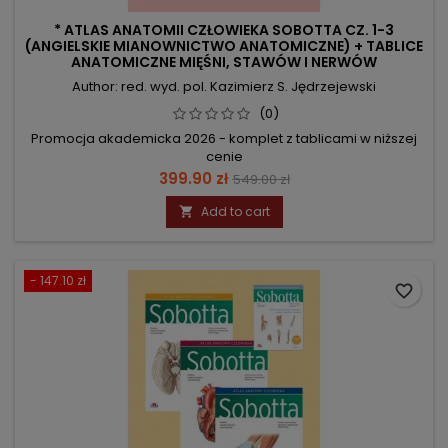
* ATLAS ANATOMII CZŁOWIEKA SOBOTTA CZ. 1-3
(ANGIELSKIE MIANOWNICTWO ANATOMICZNE) + TABLICE
ANATOMICZNE MIĘŚNI, STAWÓW I NERWÓW
Author: red. wyd. pol. Kazimierz S. Jędrzejewski
(0)
Promocja akademicka 2026 - komplet z tablicami w niższej
cenie
Price
Regular
399.90 zł
549.00 zł
price
Add to cart

- 147.10 zł
favorite_border