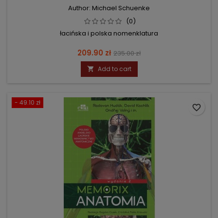
Author: Michael Schuenke
(0)
łacińska i polska nomenklatura
Price
Regular
209.90 zł
235.00 zł
price
Add to cart

- 49.10 zł
favorite_border