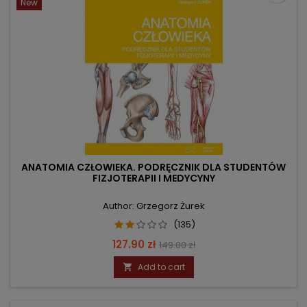
New
ANATOMIA CZŁOWIEKA. PODRĘCZNIK DLA STUDENTÓW
FIZJOTERAPII I MEDYCYNY
Author: Grzegorz Żurek
(135)
Price
Regular
127.90 zł
149.00 zł
price
Add to cart
