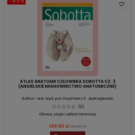
- 19.10 zł
favorite_border
ATLAS ANATOMII CZŁOWIEKA SOBOTTA CZ. 3
(ANGIELSKIE MIANOWNICTWO ANATOMICZNE)
Author: red. wyd. pol. Kazimierz S. Jędrzejewski
(0)
Głowa, szyja i układ nerwowy
Price
Regular
149.90 zł
169.00 zł
price