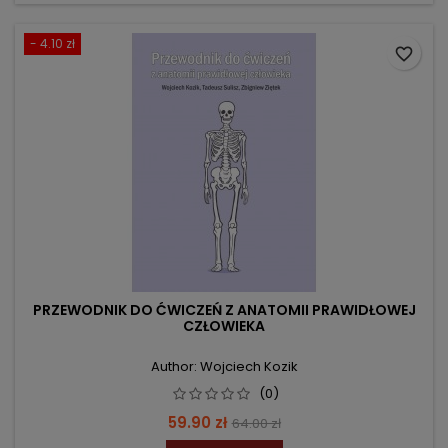
- 4.10 zł
favorite_border
PRZEWODNIK DO ĆWICZEŃ Z ANATOMII PRAWIDŁOWEJ
CZŁOWIEKA
Author: Wojciech Kozik
(0)
Price
Regular
59.90 zł
64.00 zł
price