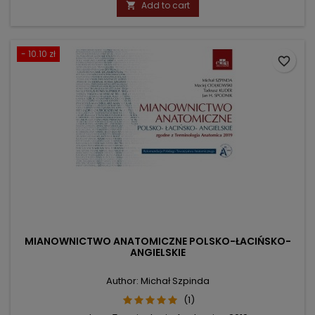
Add to cart

- 10.10 zł
favorite_border
MIANOWNICTWO ANATOMICZNE POLSKO-ŁACIŃSKO-
ANGIELSKIE
Author: Michał Szpinda
(1)