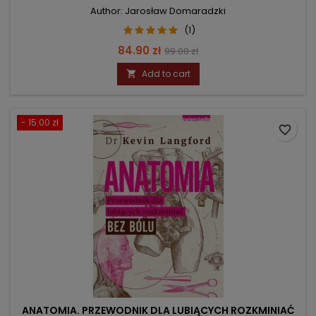
Author: Jarosław Domaradzki
(1)
Price
Regular
84.90 zł
99.00 zł
price
Add to cart

- 15.00 zł
favorite_border
ANATOMIA. PRZEWODNIK DLA LUBIĄCYCH ROZKMINIAĆ