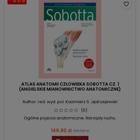
- 19.10 zł
favorite_border
ATLAS ANATOMII CZŁOWIEKA SOBOTTA CZ. 1
(ANGIELSKIE MIANOWNICTWO ANATOMICZNE)
Author: red. wyd. pol. Kazimierz S. Jędrzejewski
(0)
Ogólne pojecia anatomiczne. Narządy ruchu.
Price
Regular
149.90 zł
169.00 zł
price