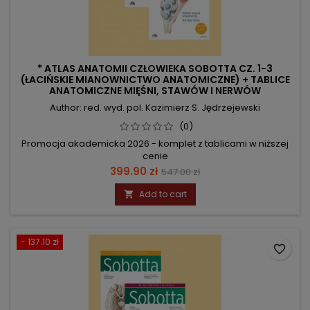
* ATLAS ANATOMII CZŁOWIEKA SOBOTTA CZ. 1-3
(ŁACIŃSKIE MIANOWNICTWO ANATOMICZNE) + TABLICE
ANATOMICZNE MIĘŚNI, STAWÓW I NERWÓW
Author: red. wyd. pol. Kazimierz S. Jędrzejewski
(0)
Promocja akademicka 2026 - komplet z tablicami w niższej
cenie
Price
Regular
399.90 zł
547.00 zł
price
Add to cart

- 137.10 zł
favorite_border