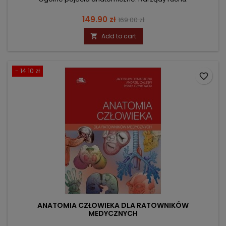
Price
Regular
149.90 zł
169.00 zł
price
Add to cart

- 14.10 zł
favorite_border
ANATOMIA CZŁOWIEKA DLA RATOWNIKÓW
MEDYCZNYCH