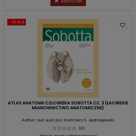
Add to cart

- 19.10 zł
favorite_border
ATLAS ANATOMII CZŁOWIEKA SOBOTTA CZ. 3 (ŁACIŃSKIE
MIANOWNICTWO ANATOMICZNE)
Author: red. wyd. pol. Kazimierz S. Jędrzejewski
(0)
Głowa, szyja i układ nerwowy