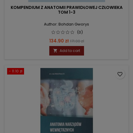
KOMPENDIUM Z ANATOMII PRAWIDŁOWEJ CZŁOWIEKA
TOM 1-3
Author: Bohdan Gworys
(0)
Price
Regular
134.90 zł
171.00 zł
price
Add to cart

- 11.10 zł
favorite_border