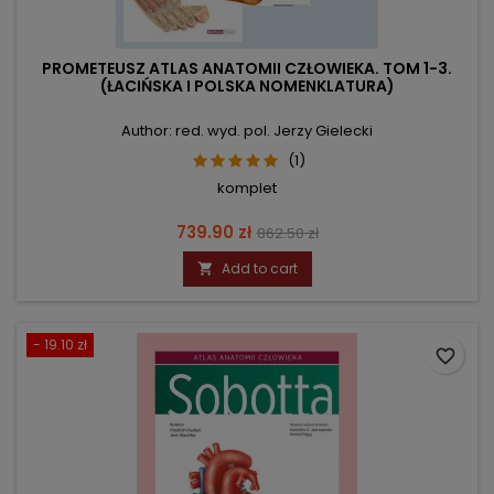
PROMETEUSZ ATLAS ANATOMII CZŁOWIEKA. TOM 1-3.
(ŁACIŃSKA I POLSKA NOMENKLATURA)
Author: red. wyd. pol. Jerzy Gielecki
(1)
komplet
Price
Regular
739.90 zł
862.50 zł
price
Add to cart

- 19.10 zł
favorite_border