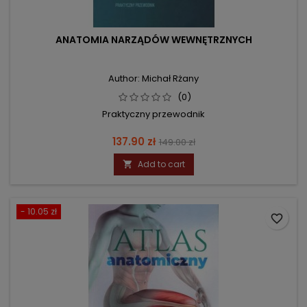
ANATOMIA NARZĄDÓW WEWNĘTRZNYCH
Author: Michał Rżany
(0)
Praktyczny przewodnik
Price
Regular
137.90 zł
149.00 zł
price
Add to cart

- 10.05 zł
favorite_border