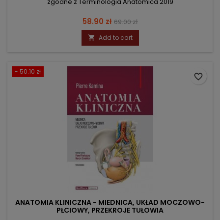
zgodne z Terminologia Anatomica 2019
Price
Regular
58.90 zł
69.00 zł
price
Add to cart

- 50.10 zł
favorite_border
ANATOMIA KLINICZNA - MIEDNICA, UKŁAD MOCZOWO-
PŁCIOWY, PRZEKROJE TUŁOWIA