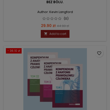
BEZ BÓLU.
Author: Kevin Langford
(0)
Price
Regular
29.90 zł
44.90 zł
price
Add to cart

- 36.10 zł
favorite_border