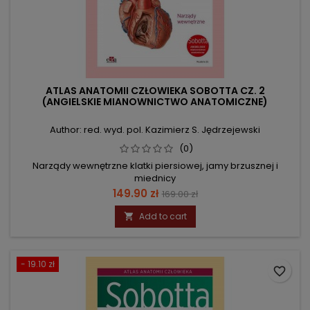
ATLAS ANATOMII CZŁOWIEKA SOBOTTA CZ. 2
(ANGIELSKIE MIANOWNICTWO ANATOMICZNE)
Author: red. wyd. pol. Kazimierz S. Jędrzejewski
(0)
Narządy wewnętrzne klatki piersiowej, jamy brzusznej i
miednicy
Price
Regular
149.90 zł
169.00 zł
price
Add to cart

- 19.10 zł
favorite_border