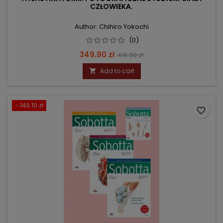
CZŁOWIEKA.
Author: Chihiro Yokochi
(0)
Price
Regular
349.90 zł
419.00 zł
price
Add to cart

- 149.10 zł
favorite_border