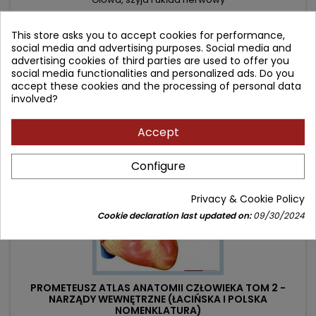
Price
Regular
149.90 zł
169.00 zł
This store asks you to accept cookies for performance,
price
social media and advertising purposes. Social media and
Add to cart

advertising cookies of third parties are used to offer you
social media functionalities and personalized ads. Do you
accept these cookies and the processing of personal data
involved?
- 25.10 zł
favorite_border
Accept
Configure
Privacy & Cookie Policy
Cookie declaration last updated on:
09/30/2024
PROMETEUSZ ATLAS ANATOMII CZŁOWIEKA TOM 2 -
NARZĄDY WEWNĘTRZNE (ŁACIŃSKA I POLSKA
NOMENKLATURA)