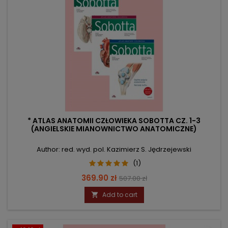
* ATLAS ANATOMII CZŁOWIEKA SOBOTTA CZ. 1-3
(ANGIELSKIE MIANOWNICTWO ANATOMICZNE)
Author: red. wyd. pol. Kazimierz S. Jędrzejewski
(1)
Price
Regular
369.90 zł
507.00 zł
price
Add to cart
