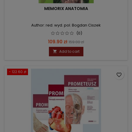
MEMORIX ANATOMIA
Author: red. wyd. pol. Bogdan Ciszek
(0)
Price
Regular
109.90 zł
159.00 zł
price
Add to cart

- 122.60 zł
favorite_border