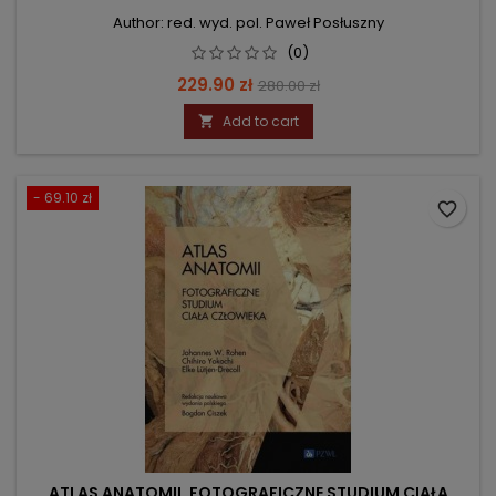
Author: red. wyd. pol. Paweł Posłuszny
(0)
Price
Regular
229.90 zł
280.00 zł
price
Add to cart

- 69.10 zł
favorite_border
ATLAS ANATOMII. FOTOGRAFICZNE STUDIUM CIAŁA