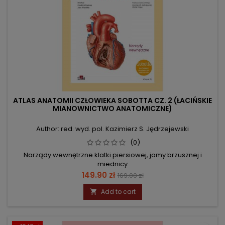
ATLAS ANATOMII CZŁOWIEKA SOBOTTA CZ. 2 (ŁACIŃSKIE
MIANOWNICTWO ANATOMICZNE)
Author: red. wyd. pol. Kazimierz S. Jędrzejewski
(0)
Narządy wewnętrzne klatki piersiowej, jamy brzusznej i
miednicy
Price
Regular
149.90 zł
169.00 zł
price
Add to cart
