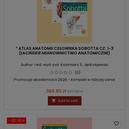
* ATLAS ANATOMII CZŁOWIEKA SOBOTTA CZ. 1-3
(ŁACIŃSKIE MIANOWNICTWO ANATOMICZNE)
Author: red. wyd. pol. Kazimierz S. Jędrzejewski
(0)
Promocja akademicka 2026 - komplet w niższej cenie
Price
Regular
369.90 zł
507.00 zł
price
Add to cart

- 137.10 zł
favorite_border