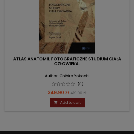
ATLAS ANATOMII. FOTOGRAFICZNE STUDIUM CIAŁA
CZŁOWIEKA.
Author: Chihiro Yokochi
(0)
Price
Regular
349.90 zł
419.00 zł
price
Add to cart
