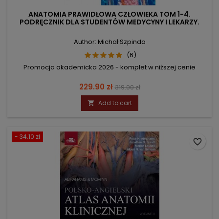
ANATOMIA PRAWIDŁOWA CZŁOWIEKA TOM 1-4.
PODRĘCZNIK DLA STUDENTÓW MEDYCYNY I LEKARZY.
Author: Michał Szpinda
(6)
Promocja akademicka 2026 - komplet w niższej cenie
Price
Regular
229.90 zł
319.00 zł
price
Add to cart

- 34.10 zł
favorite_border