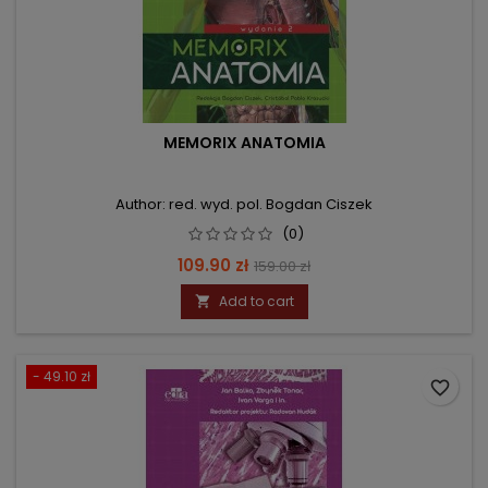
MEMORIX ANATOMIA
Author: red. wyd. pol. Bogdan Ciszek
(0)
Price
Regular
109.90 zł
159.00 zł
price
Add to cart

- 49.10 zł
favorite_border