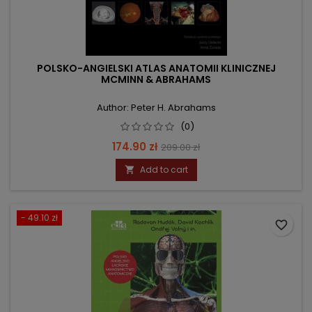
POLSKO-ANGIELSKI ATLAS ANATOMII KLINICZNEJ
MCMINN & ABRAHAMS
Author: Peter H. Abrahams
(0)
Price
Regular
174.90 zł
209.00 zł
price
Add to cart

- 49.10 zł
favorite_border