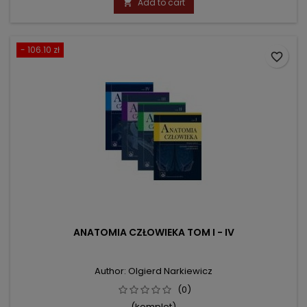
Add to cart

- 106.10 zł
favorite_border
ANATOMIA CZŁOWIEKA TOM I - IV
Author: Olgierd Narkiewicz
(0)
(komplet)