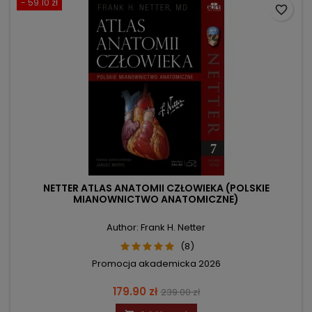
- 59.10 zł
favorite_border
NETTER ATLAS ANATOMII CZŁOWIEKA (POLSKIE
MIANOWNICTWO ANATOMICZNE)
Author: Frank H. Netter
(8)
Promocja akademicka 2026
Price
Regular
179.90 zł
239.00 zł
price