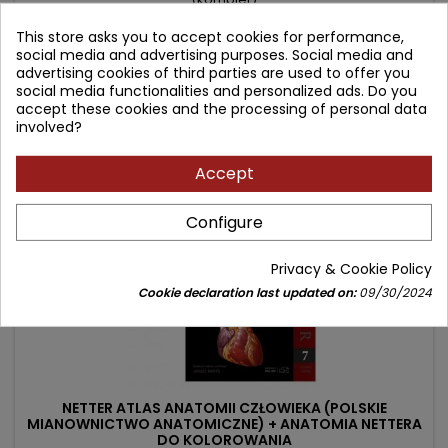
This store asks you to accept cookies for performance,
Price
Regular
339.90 zł
446.00 zł
social media and advertising purposes. Social media and
price
advertising cookies of third parties are used to offer you
Add to cart

social media functionalities and personalized ads. Do you
accept these cookies and the processing of personal data
involved?
- 80.10 zł
favorite_border
Accept
Configure
Privacy & Cookie Policy
Cookie declaration last updated on:
09/30/2024
NETTER ATLAS ANATOMII CZŁOWIEKA (POLSKIE
MIANOWNICTWO ANATOMICZNE) + ANATOMIA NETTERA
DO KOLOROWANIA