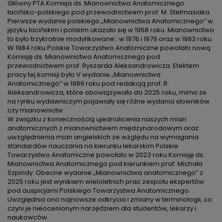
Główny PTA Komisja ds. Mianownictwa Anatomicznego
łacińsko-polskiego pod przewodnictwem prof. M. Stelmasiaka.
Pierwsze wydanie polskiego „Mianownictwa Anatomicznego” w
języku łacińskim i polskim ukazało się w 1958 roku. Mianownictwo
to było trzykrotnie modyfikowane:: w 1976 i 1979 oraz w 1983 roku.
W 1984 roku Polskie Towarzystwo Anatomiczne powołało nową
Komisję ds. Mianownictwa Anatomicznego pod
przewodnictwem prof. Ryszarda Aleksandrowicza. Efektem
pracy tej komisji było V wydanie „Mianownictwa
Anatomicznego” w 1989 roku pod redakcją prof. R.
Aleksandrowicza, które obowiązywało do 2025 roku, mimo że
na rynku wydawniczym pojawiały się różne wydania słowników
czy mianownictw.
W związku z koniecznością ujednolicenia naszych mian
anatomicznych z mianownictwem międzynarodowym oraz
uwzględnienia mian angielskich ze względu na wymagania
standardów nauczania na kierunku lekarskim Polskie
Towarzystwo Anatomiczne powołało w 2023 roku Komisję ds.
Mianownictwa Anatomicznego pod kierunkiem prof. Michała
Szpindy. Obecne wydanie „Mianownictwa anatomicznego” z
2025 roku jest wynikiem wieloletnich prac zespołu ekspertów
pod auspicjami Polskiego Towarzystwa Anatomicznego.
Uwzględnia ono najnowsze odkrycia i zmiany w terminologii, co
czyni je nieocenionym narzędziem dla studentów, lekarzy i
naukowców.