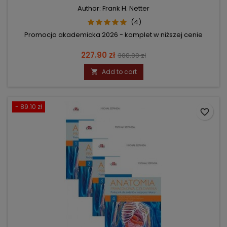
Author: Frank H. Netter
(4)
Promocja akademicka 2026 - komplet w niższej cenie
Price
Regular
227.90 zł
308.00 zł
price
Add to cart

- 89.10 zł
favorite_border