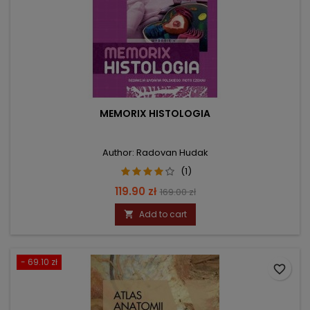
MEMORIX HISTOLOGIA
Author: Radovan Hudak
(1)
Price
Regular
119.90 zł
169.00 zł
price
Add to cart

- 69.10 zł
favorite_border