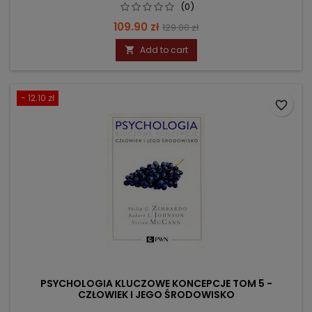
(0)
Price
Regular
109.90 zł
129.00 zł
price
Add to cart

- 12.10 zł
favorite_border
PSYCHOLOGIA KLUCZOWE KONCEPCJE TOM 5 -
CZŁOWIEK I JEGO ŚRODOWISKO