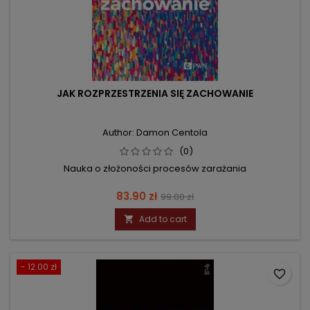
JAK ROZPRZESTRZENIA SIĘ ZACHOWANIE
Author: Damon Centola
(0)
Nauka o złożoności procesów zarażania
Price
Regular
83.90 zł
99.00 zł
price
Add to cart

- 12.00 zł
favorite_border