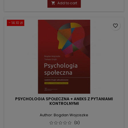
price
Add to cart

- 14.10 zł
favorite_border
PSYCHOLOGIA SPOŁECZNA + ANEKS Z PYTANIAMI
KONTROLNYMI
Author: Bogdan Wojciszke
(0)