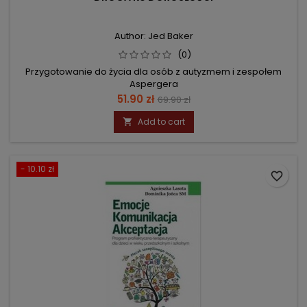
Author: Jed Baker
(0)
Przygotowanie do życia dla osób z autyzmem i zespołem
Aspergera
Price
Regular
51.90 zł
69.90 zł
price
Add to cart

- 10.10 zł
favorite_border