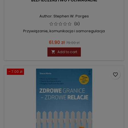
BEZPIECZEŃSTWO POLIWAGALNE
Author: Stephen W. Porges
(0)
Przywiązanie, komunikacja i samoregulacja
Price
Regular
61.90 zł
79.00 zł
price
Add to cart

- 7.00 zł
favorite_border