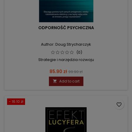
ODPORNOŚĆ PSYCHICZNA
Author: Doug Strycharczyk
(0)
Strategie i narzędzia rozwoju
Price
Regular
85.90 zł
99.90 zł
price
Add to cart

- 16.10 zł
favorite_border