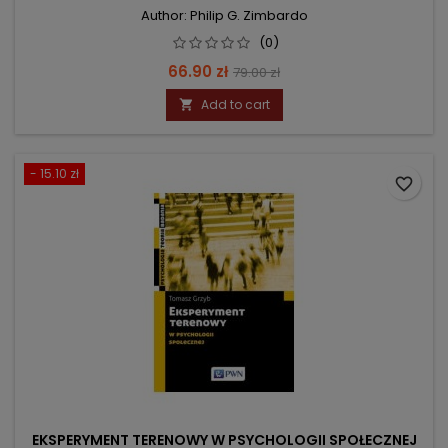
Author: Philip G. Zimbardo
(0)
Price
Regular
66.90 zł
79.00 zł
price
Add to cart

- 15.10 zł
favorite_border
EKSPERYMENT TERENOWY W PSYCHOLOGII SPOŁECZNEJ