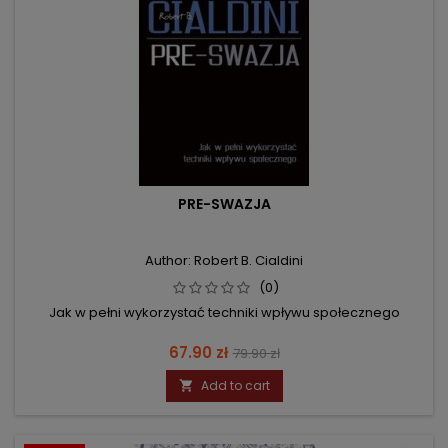
PRE-SWAZJA
Author: Robert B. Cialdini
(0)
Jak w pełni wykorzystać techniki wpływu społecznego
Price
Regular
67.90 zł
79.90 zł
price
Add to cart
