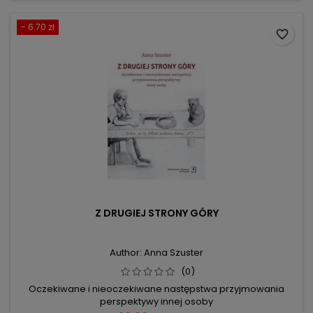
- 6.70 zł
favorite_border
Z DRUGIEJ STRONY GÓRY
Author: Anna Szuster
(0)
Oczekiwane i nieoczekiwane następstwa przyjmowania
perspektywy innej osoby