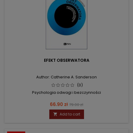
EFEKT OBSERWATORA
Author: Catherine A. Sanderson
(0)
Psychologia odwagi i bezczynności
Price
Regular
66.90 zł
79.00 zł
price
Add to cart
