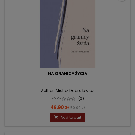
NA GRANICY ŻYCIA
Author: Michał Dobrołowicz
(0)
Price
Regular
49.90 zł
59.00 zł
price
Add to cart
