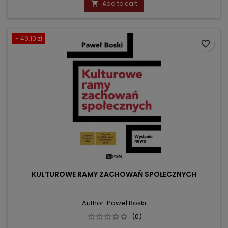
Add to cart

- 49.10 zł
favorite_border
KULTUROWE RAMY ZACHOWAŃ SPOŁECZNYCH
Author: Paweł Boski
(0)