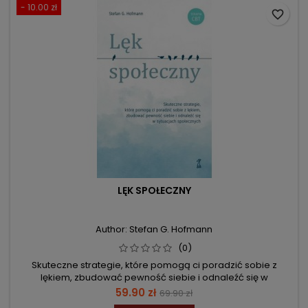
- 10.00 zł
favorite_border
LĘK SPOŁECZNY
Author: Stefan G. Hofmann
(0)
Skuteczne strategie, które pomogą ci poradzić sobie z
lękiem, zbudować pewność siebie i odnaleźć się w
sytuacjach społecznych
Price
Regular
59.90 zł
69.90 zł