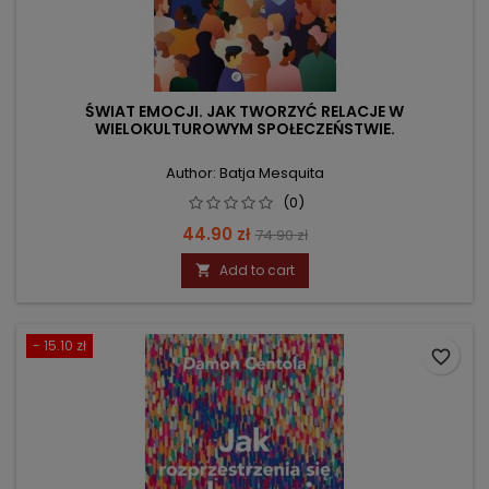
ŚWIAT EMOCJI. JAK TWORZYĆ RELACJE W
WIELOKULTUROWYM SPOŁECZEŃSTWIE.
Author: Batja Mesquita
(0)
Price
Regular
44.90 zł
74.90 zł
price
Add to cart

- 15.10 zł
favorite_border