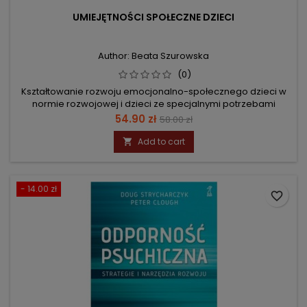
UMIEJĘTNOŚCI SPOŁECZNE DZIECI
Author: Beata Szurowska
(0)
Kształtowanie rozwoju emocjonalno-społecznego dzieci w
normie rozwojowej i dzieci ze specjalnymi potrzebami
Price
Regular
54.90 zł
58.00 zł
price
Add to cart

- 14.00 zł
favorite_border