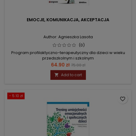
EMOCJE, KOMUNIKACJA, AKCEPTACJA
Author: Agnieszka Lasota
(0)
Program profilaktyczno-terapeutyczny dla dzieci w wieku
przedszkolnym i szkolnym
Price
Regular
64.90 zł
75.00 zł
price
Add to cart

- 5.10 zł
favorite_border