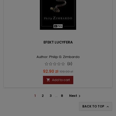
EFEKT LUCYFERA
Author: Philip G. Zimbardo
(0)
Price
Regular
92.90 zł
109.00 zł
price
Add to cart

1
2
3
…
8
Next

BACK TO TOP
