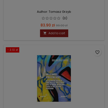
Author: Tomasz Grzyb
(0)
Price
Regular
83.90 zł
99.00 zł
price
Add to cart

- 3.10 zł
favorite_border