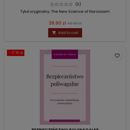
(0)
Tytuł oryginalny: The New Science of Narcissism
Price
Regular
39.90 zł
49.99 zł
price
Add to cart

- 17.10 zł
favorite_border