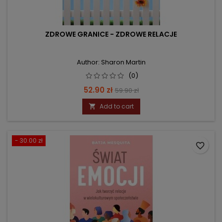
ZDROWE GRANICE - ZDROWE RELACJE
Author: Sharon Martin
(0)
Price
Regular
52.90 zł
59.90 zł
price
Add to cart

- 30.00 zł
favorite_border