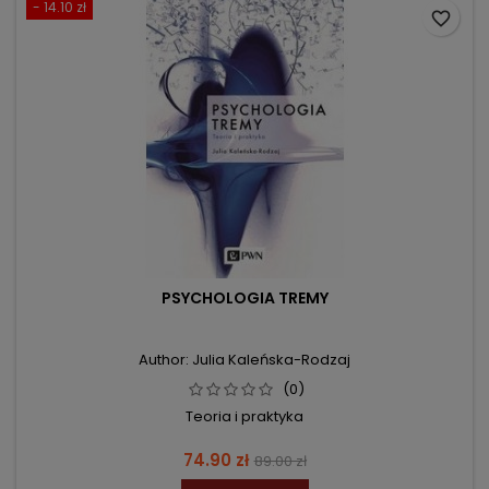
- 14.10 zł
favorite_border
PSYCHOLOGIA TREMY
Author: Julia Kaleńska-Rodzaj
(0)
Teoria i praktyka
Price
Regular
74.90 zł
89.00 zł
price