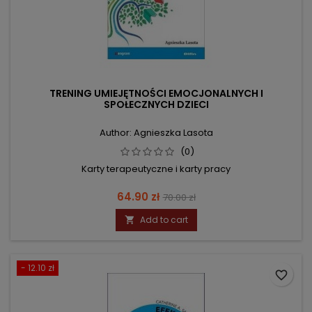
TRENING UMIEJĘTNOŚCI EMOCJONALNYCH I
SPOŁECZNYCH DZIECI
Author: Agnieszka Lasota
(0)
Karty terapeutyczne i karty pracy
Price
Regular
64.90 zł
70.00 zł
price
Add to cart

- 12.10 zł
favorite_border