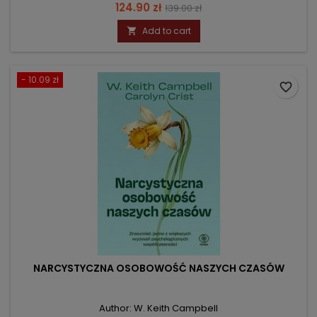
Price
Regular
124.90 zł
139.00 zł
price
Add to cart

- 10.09 zł
favorite_border
NARCYSTYCZNA OSOBOWOŚĆ NASZYCH CZASÓW
Author: W. Keith Campbell