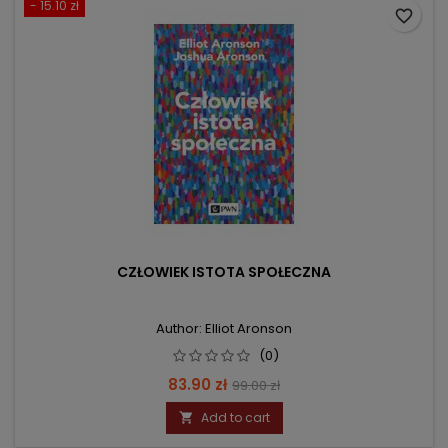
- 15.10 zł
favorite_border
CZŁOWIEK ISTOTA SPOŁECZNA
Author: Elliot Aronson
(0)
Price
Regular
83.90 zł
99.00 zł
price
Add to cart
