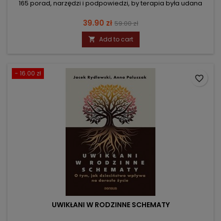
165 porad, narzędzi i podpowiedzi, by terapia była udana
Price
Regular
39.90 zł
59.00 zł
price
Add to cart

- 16.00 zł
favorite_border
UWIKŁANI W RODZINNE SCHEMATY