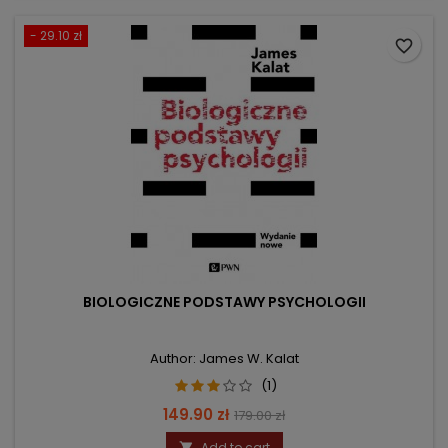
- 29.10 zł
favorite_border
BIOLOGICZNE PODSTAWY PSYCHOLOGII
Author: James W. Kalat
(1)
Price
Regular
149.90 zł
179.00 zł
price
Add to cart
