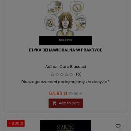
ETYKA BEHAWIORALNA W PRAKTYCE
Author: Cara Biasucci
(0)
Dlaczego czasami podejmujemy złe decyzje?
Price
Regular
64.90 zł
79.00 zł
price
Add to cart

- 8.30 zł
favorite_border