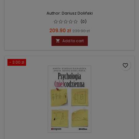
Author: Dariusz Doliński
(0)
Price
Regular
209.90 zł
239.90 zł
price
Add to cart

- 3.00 zł
favorite_border