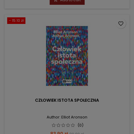
- 15.10 zł
favorite_border
CZŁOWIEK ISTOTA SPOŁECZNA
Author: Elliot Aronson
(0)
Price
Regular
83.90 zł