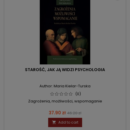
STAROŚĆ, JAK JĄ WIDZI PSYCHOLOGIA
Author: Maria Kielar-Turska
(0)
Zagrożenia, możliwości, wspomaganie
Price
Regular
37.90 zł
46.20 zł
price
Add to cart
