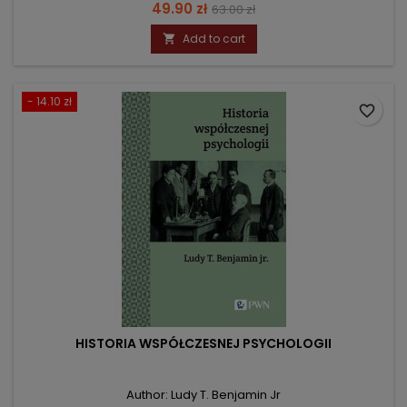
Price
Regular
49.90 zł
63.00 zł
price
Add to cart

- 14.10 zł
favorite_border
HISTORIA WSPÓŁCZESNEJ PSYCHOLOGII
Author: Ludy T. Benjamin Jr