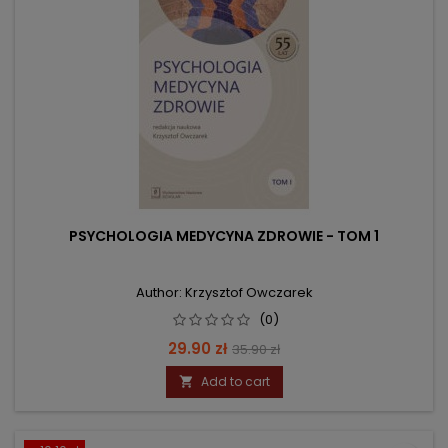
PSYCHOLOGIA MEDYCYNA ZDROWIE - TOM 1
Author: Krzysztof Owczarek
(0)
Price
Regular
29.90 zł
35.90 zł
price
Add to cart
