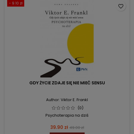
- 9.10 zł
favorite_border
GDY ŻYCIE ZDAJE SIĘ NIE MIEĆ SENSU
Author: Viktor E. Frankl
(0)
Psychoterapia na dziś
Price
Regular
39.90 zł
49.00 zł