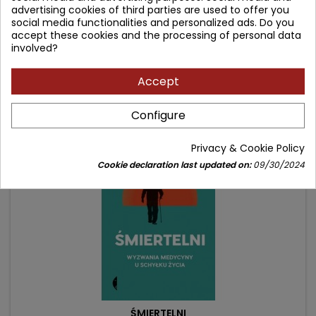
advertising cookies of third parties are used to offer you
Author: Lidia Zabłocka-Żytka
social media functionalities and personalized ads. Do you
(0)
accept these cookies and the processing of personal data
involved?
Price
Regular
51.90 zł
58.00 zł
price
Add to cart

Accept
Configure
- 10.00 zł
favorite_border
Privacy & Cookie Policy
Cookie declaration last updated on:
09/30/2024
ŚMIERTELNI