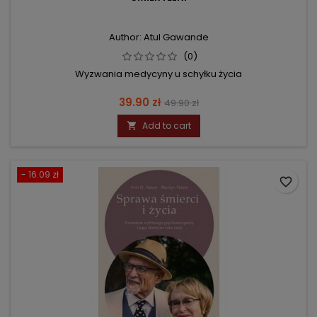
Author: Atul Gawande
(0)
Wyzwania medycyny u schyłku życia
Price
Regular
39.90 zł
49.90 zł
price
Add to cart

- 16.09 zł
favorite_border