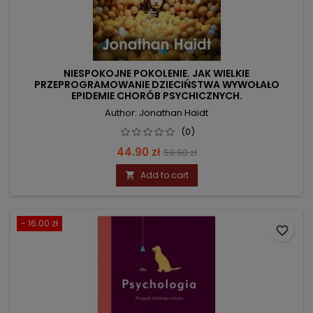
NIESPOKOJNE POKOLENIE. JAK WIELKIE
PRZEPROGRAMOWANIE DZIECIŃSTWA WYWOŁAŁO
EPIDEMIE CHORÓB PSYCHICZNYCH.
Author: Jonathan Haidt
(0)
Price
Regular
44.90 zł
59.90 zł
price
Add to cart

- 16.00 zł
favorite_border