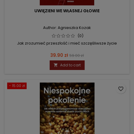
UWIĘZIENI WE WŁASNEJ GŁOWIE
Author: Agnieszka Kozak
(0)
Jak zrozumieć przeszłość i mieć szczęśliwsze życie
Price
Regular
39.90 zł
59.00 zł
price
Add to cart

- 15.00 zł
favorite_border