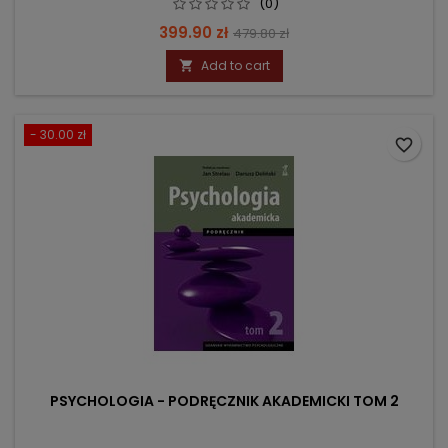
(0)
Price
Regular
399.90 zł
479.80 zł
price
Add to cart

- 30.00 zł
favorite_border
PSYCHOLOGIA - PODRĘCZNIK AKADEMICKI TOM 2