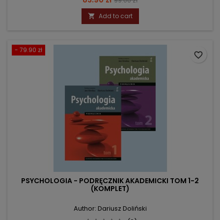
99.00 zł
price
Add to cart

- 79.90 zł
favorite_border
PSYCHOLOGIA - PODRĘCZNIK AKADEMICKI TOM 1-2
(KOMPLET)
Author: Dariusz Doliński