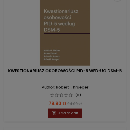
KWESTIONARIUSZ OSOBOWOŚCI PID-5 WEDŁUG DSM-5
Author: Robert F. Krueger
(0)
Price
Regular
79.90 zł
94.00 zł
price
Add to cart
