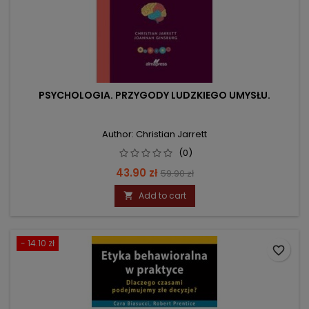
PSYCHOLOGIA. PRZYGODY LUDZKIEGO UMYSŁU.
Author: Christian Jarrett
(0)
Price
Regular
43.90 zł
59.90 zł
price
Add to cart

- 14.10 zł
favorite_border