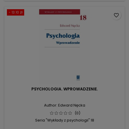
- 13.10 zł
favorite_border
PSYCHOLOGIA. WPROWADZENIE.
Author: Edward Nęcka
(0)
Seria "Wykłady z psychologii" 18