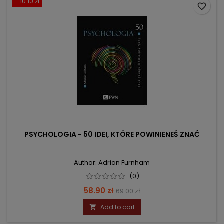
- 10.10 zł
favorite_border
PSYCHOLOGIA - 50 IDEI, KTÓRE POWINIENEŚ ZNAĆ
Author: Adrian Furnham
(0)
Price
Regular
58.90 zł
69.00 zł
price
Add to cart
