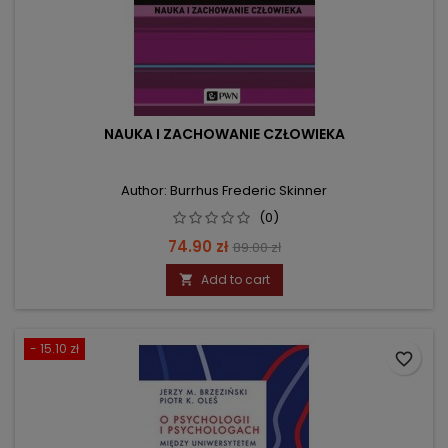
NAUKA I ZACHOWANIE CZŁOWIEKA
Author: Burrhus Frederic Skinner
(0)
Price
Regular
74.90 zł
89.00 zł
price
Add to cart

- 15.10 zł
favorite_border