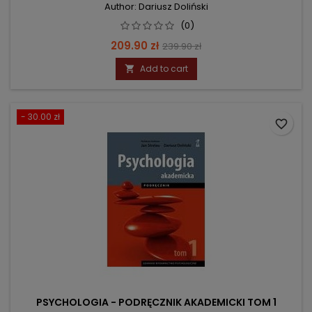
Author: Dariusz Doliński
(0)
Price
Regular
209.90 zł
239.90 zł
price
Add to cart

- 30.00 zł
favorite_border
PSYCHOLOGIA - PODRĘCZNIK AKADEMICKI TOM 1