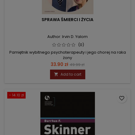
SPRAWA ŚMIERCI I ŻYCIA
Author: Irvin D. Yalom
(0)
Pamiętnik wybitnego psychoterapeuty i jego chorej na raka
żony
Price
Regular
33.90 zł
49.99 zł
price
Add to cart

- 14.10 zł
favorite_border