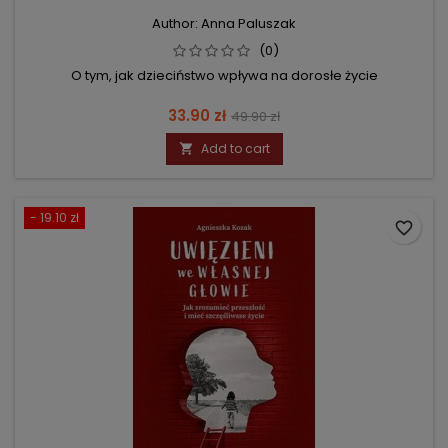
Author: Anna Paluszak
(0)
O tym, jak dzieciństwo wpływa na dorosłe życie
Price
Regular
33.90 zł
49.90 zł
price
Add to cart

- 19.10 zł
favorite_border