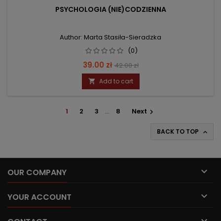
PSYCHOLOGIA (NIE)CODZIENNA
Author: Marta Stasiła-Sieradzka
(0)
Price
Regular
39.00 zł
42.00 zł
price
Add to cart

1
2
3
…
8
Next

BACK TO TOP


OUR COMPANY

YOUR ACCOUNT