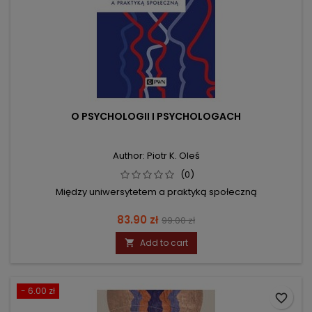
O PSYCHOLOGII I PSYCHOLOGACH
Author: Piotr K. Oleś
(0)
Między uniwersytetem a praktyką społeczną
Price
Regular
83.90 zł
99.00 zł
price
Add to cart

- 6.00 zł
favorite_border