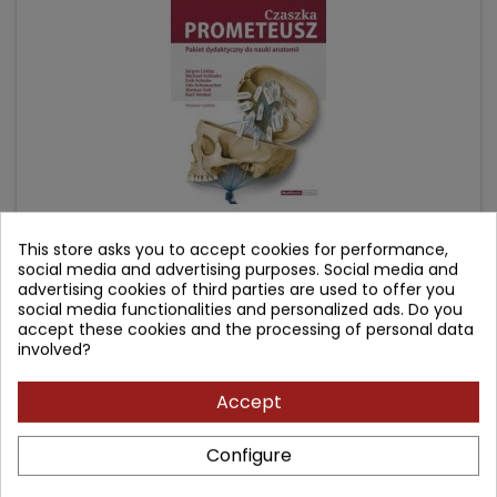
This store asks you to accept cookies for performance,
PROMETEUSZ CZASZKA - PAKIET DYDAKTYCZNY DO
social media and advertising purposes. Social media and
NAUKI ANATOMII
advertising cookies of third parties are used to offer you
social media functionalities and personalized ads. Do you
Author: Michael Schuenke
accept these cookies and the processing of personal data
involved?
(1)
Price
Regular
77.90 zł
92.40 zł
Accept
price
Add to cart

Configure