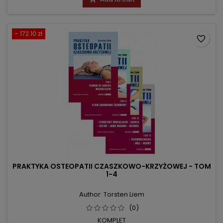
- 172.10 zł
favorite_border
PRAKTYKA OSTEOPATII CZASZKOWO-KRZYŻOWEJ - TOM
1-4
Author: Torsten Liem
(0)
KOMPLET