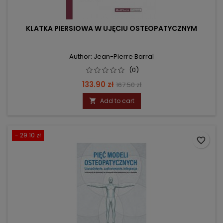
KLATKA PIERSIOWA W UJĘCIU OSTEOPATYCZNYM
Author: Jean-Pierre Barral
(0)
Price
Regular
133.90 zł
167.50 zł
price
Add to cart

- 29.10 zł
favorite_border