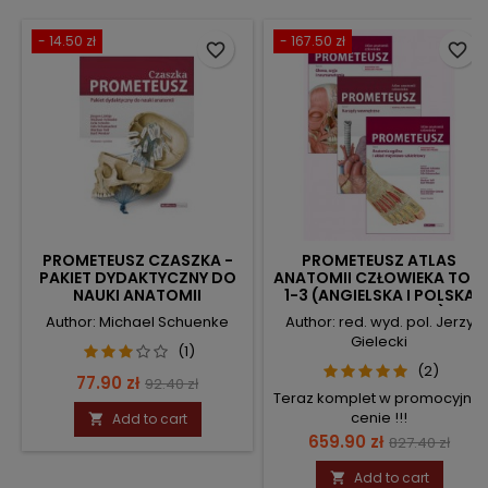
- 14.50 zł
- 167.50 zł
favorite_border
favorite_border
PROMETEUSZ CZASZKA -
PROMETEUSZ ATLAS
PAKIET DYDAKTYCZNY DO
ANATOMII CZŁOWIEKA TOM
NAUKI ANATOMII
1-3 (ANGIELSKA I POLSKA
NOMENKLATURA)
Author: Michael Schuenke
Author: red. wyd. pol. Jerzy
Gielecki
(1)
(2)
Price
Regular
77.90 zł
92.40 zł
Teraz komplet w promocyjnej
price
cenie !!!
Add to cart

Price
Regular
659.90 zł
827.40 zł
price
Add to cart
