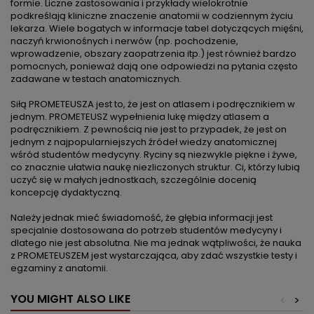
formie. Liczne zastosowania i przykłady wielokrotnie
podkreślają kliniczne znaczenie anatomii w codziennym życiu
lekarza. Wiele bogatych w informacje tabel dotyczących mięśni,
naczyń krwionośnych i nerwów (np. pochodzenie,
wprowadzenie, obszary zaopatrzenia itp.) jest również bardzo
pomocnych, ponieważ dają one odpowiedzi na pytania często
zadawane w testach anatomicznych.
Siłą PROMETEUSZA jest to, że jest on atlasem i podręcznikiem w
jednym. PROMETEUSZ wypełnienia lukę między atlasem a
podręcznikiem. Z pewnością nie jest to przypadek, że jest on
jednym z najpopularniejszych źródeł wiedzy anatomicznej
wśród studentów medycyny. Ryciny są niezwykle piękne i żywe,
co znacznie ułatwia naukę niezliczonych struktur. Ci, którzy lubią
uczyć się w małych jednostkach, szczególnie docenią
koncepcję dydaktyczną.
Należy jednak mieć świadomość, że głębia informacji jest
specjalnie dostosowana do potrzeb studentów medycyny i
dlatego nie jest absolutna. Nie ma jednak wątpliwości, że nauka
z PROMETEUSZEM jest wystarczająca, aby zdać wszystkie testy i
egzaminy z anatomii.
YOU MIGHT ALSO LIKE
<
>