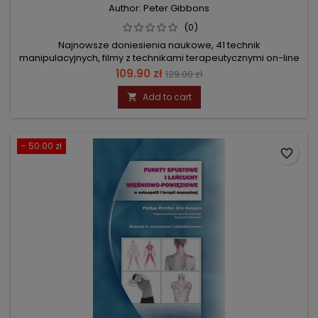
Author: Peter Gibbons
(0)
Najnowsze doniesienia naukowe, 41 technik
manipulacyjnych, filmy z technikami terapeutycznymi on-line
Price
Regular
109.90 zł
129.00 zł
price
Add to cart

- 50.00 zł
favorite_border