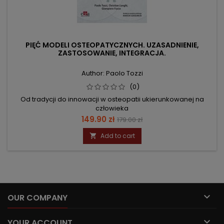
PIĘĆ MODELI OSTEOPATYCZNYCH. UZASADNIENIE,
ZASTOSOWANIE, INTEGRACJA.
Author: Paolo Tozzi
(0)
Od tradycji do innowacji w osteopatii ukierunkowanej na
człowieka
Price
Regular
149.90 zł
179.00 zł
price
Add to cart


OUR COMPANY

YOUR ACCOUNT