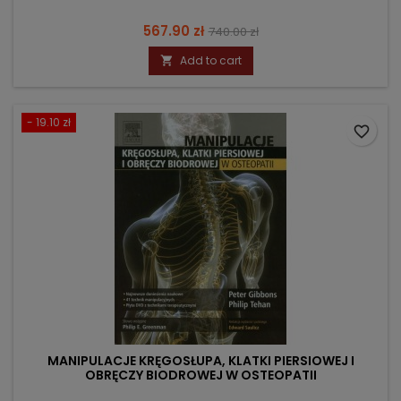
Price
Regular
567.90 zł
740.00 zł
price
Add to cart

- 19.10 zł
favorite_border
MANIPULACJE KRĘGOSŁUPA, KLATKI PIERSIOWEJ I
OBRĘCZY BIODROWEJ W OSTEOPATII