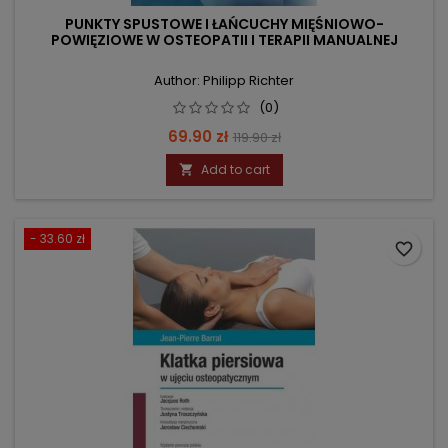
PUNKTY SPUSTOWE I ŁAŃCUCHY MIĘŚNIOWO-
POWIĘZIOWE W OSTEOPATII I TERAPII MANUALNEJ
Author: Philipp Richter
(0)
Price
Regular
69.90 zł
119.90 zł
price
Add to cart

- 33.60 zł
favorite_border