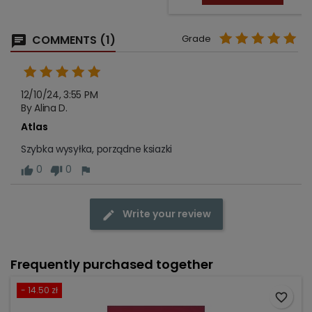
COMMENTS (1)
Grade
12/10/24, 3:55 PM
By Alina D.
Atlas
Szybka wysyłka, porządne ksiazki
0
0
Write your review
Frequently purchased together
- 14.50 zł
favorite_border