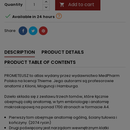
Add to cart
Quantity



Available in 24 hours
Share
DESCRIPTION
PRODUCT DETAILS
PRODUCT TABLE OF CONTENTS
PROMETEUSZ to atlas wydany przez wydawnictwo MedPharm
Polska na licencji Thieme. Jego autorami są profesorowie
anatomii z Kilonii, Moguncji i Hamburga.
Dzieło składa się z zestawu trzech tomów, które łącznie
obejmują całą anatomię, w tym embriologię i anatomię
makroskopową na ponad 1700 stronach w formacie A4.
Pierwszy tom obejmuje anatomię ogólną, ściany tułowia i
kończyny. (2074 rycin)
Drugi poświęcony jest narządom wewnętrznym klatki