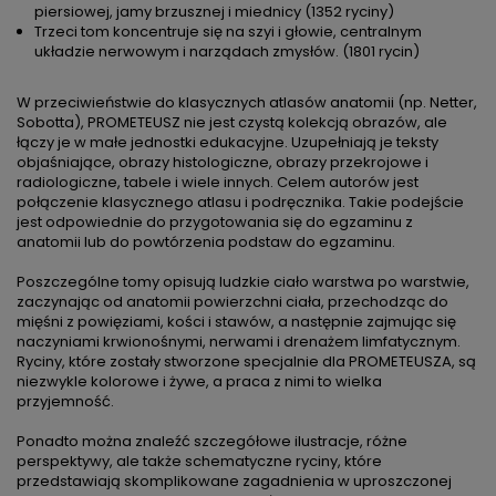
piersiowej, jamy brzusznej i miednicy (1352 ryciny)
Trzeci tom koncentruje się na szyi i głowie, centralnym
układzie nerwowym i narządach zmysłów. (1801 rycin)
W przeciwieństwie do klasycznych atlasów anatomii (np. Netter,
Sobotta), PROMETEUSZ nie jest czystą kolekcją obrazów, ale
łączy je w małe jednostki edukacyjne. Uzupełniają je teksty
objaśniające, obrazy histologiczne, obrazy przekrojowe i
radiologiczne, tabele i wiele innych. Celem autorów jest
połączenie klasycznego atlasu i podręcznika. Takie podejście
jest odpowiednie do przygotowania się do egzaminu z
anatomii lub do powtórzenia podstaw do egzaminu.
Poszczególne tomy opisują ludzkie ciało warstwa po warstwie,
zaczynając od anatomii powierzchni ciała, przechodząc do
mięśni z powięziami, kości i stawów, a następnie zajmując się
naczyniami krwionośnymi, nerwami i drenażem limfatycznym.
Ryciny, które zostały stworzone specjalnie dla PROMETEUSZA, są
niezwykle kolorowe i żywe, a praca z nimi to wielka
przyjemność.
Ponadto można znaleźć szczegółowe ilustracje, różne
perspektywy, ale także schematyczne ryciny, które
przedstawiają skomplikowane zagadnienia w uproszczonej