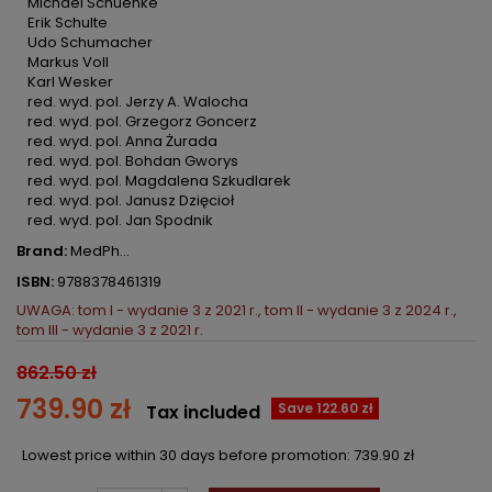
Michael Schuenke
Erik Schulte
Udo Schumacher
Markus Voll
Karl Wesker
red. wyd. pol. Jerzy A. Walocha
red. wyd. pol. Grzegorz Goncerz
red. wyd. pol. Anna Żurada
red. wyd. pol. Bohdan Gworys
red. wyd. pol. Magdalena Szkudlarek
red. wyd. pol. Janusz Dzięcioł
red. wyd. pol. Jan Spodnik
Brand:
MedPh...
ISBN:
9788378461319
UWAGA: tom I - wydanie 3 z 2021 r., tom II - wydanie 3 z 2024 r.,
tom III - wydanie 3 z 2021 r.
862.50 zł
739.90 zł
Save 122.60 zł
Tax included
Lowest price within 30 days before promotion:
739.90 zł