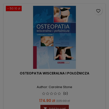
- 50.10 zł
favorite_border
OSTEOPATIA WISCERALNA I POŁOŻNICZA
Author: Caroline Stone
(0)
Price
Regular
174.90 zł
225.00 zł
price
Add to cart
