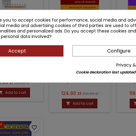
ks you to accept cookies for performance, social media and adve
ial media and advertising cookies of third parties are used to of
nalities and personalized ads. Do you accept these cookies and
 personal data involved?
VADEMECUM
PSYCHOTERAPIA - TEORIA
PSY
Accept
Configure
CHOTERAPEUTY
Privacy &
or: Jacek Kubitsky
Author: Lidia Grzesiuk
Autho
Cookie declaration last updated
(0)
(0)
Podręcznik akademicki
Podrę
ice
Regular
.90 zł
69.00 zł
price
Add to cart
Price
Regular
Pri

124.90 zł
119
150.00 zł
price
Add to cart

zł
favorite_border