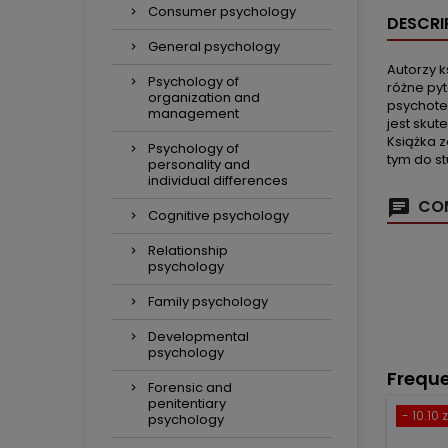
Consumer psychology
DESCRI
General psychology
Autorzy 
Psychology of
różne py
organization and
psychoter
management
jest skut
Książka 
Psychology of
tym do st
personality and
individual differences
COM
Cognitive psychology
Relationship
psychology
Family psychology
Developmental
psychology
Freque
Forensic and
penitentiary
- 10.10 z
psychology