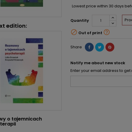
Lowest price within 30 days be
Pro
Quantity
xt edition:


Out of print
Share
Notify me about new stock
Enter your email address to get 
y o tajemnicach
terapii