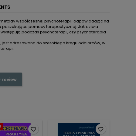
ENTS
 i metody współczesnej psychoterapii, odpowiadając na
b poszukujące pomocy terapeutycznej. Jak działa
ci występują podczas psychoterapii, czy psychoterapia
j, jest adresowana do szerokiego kręgu odbiorców, w
terapii.
r review
ł
favorite_border
favorite_border