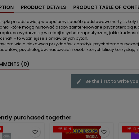
PTION
PRODUCT DETAILS
PRODUCT TABLE OF CONT
książki przedstawiają w popularny sposób podstawowe nurty, szkoły
tania, które mogą nurtować osoby zainteresowane psychoterapią lu
apia, co wydarza się w relacji psychoterapeutycznej, jakie trudnoś
eczna? – to ważniejsze z omawianych pytań.
zawiera wiele ciekawych przykładów z praktyki psychoterapeutyczne
udentów, psychologów, nauczycieli i osób, których bliscy korzystają z 
MENTS (0)
Be the first to write you
ntly purchased together
ł
- 25.10 zł
- 25.10 z
favorite_border
favorite_border