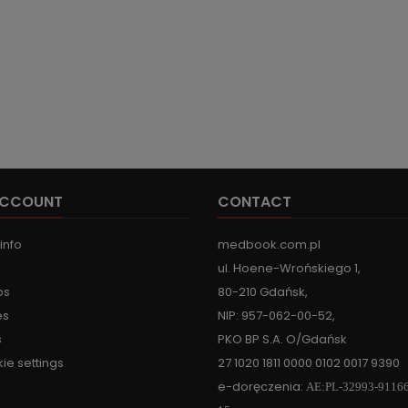
ACCOUNT
CONTACT
info
medbook.com.pl
ul. Hoene-Wrońskiego 1,
ps
80-210 Gdańsk,
es
NIP: 957-062-00-52,
s
PKO BP S.A. O/Gdańsk
ie settings
27 1020 1811 0000 0102 0017 9390
e-doręczenia:
AE:PL-32993-9116