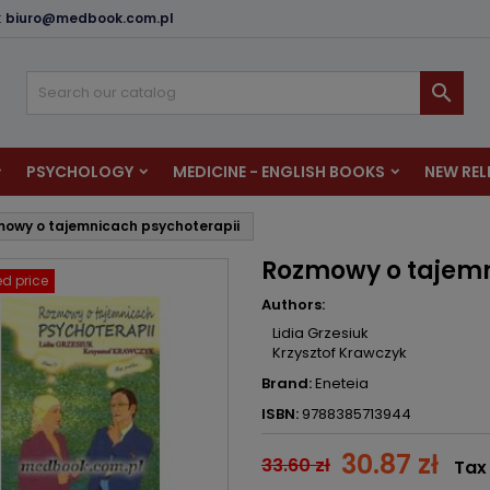
:
biuro@medbook.com.pl
dd to wishlist
reate wishlist
ign in

u need to be logged in to save products in your wishlist.
shlist name
PSYCHOLOGY
MEDICINE - ENGLISH BOOKS
NEW REL
Cancel
Sign i
owy o tajemnicach psychoterapii
Cancel
Create wishlis
Rozmowy o tajemn
d price
Authors:
Lidia Grzesiuk
Krzysztof Krawczyk
Brand:
Eneteia
ISBN:
9788385713944
30.87 zł
33.60 zł
Tax