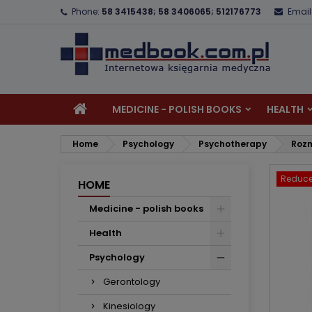
Phone:
58 3415438; 58 3406065; 512176773
Email
A
C
S
add_circle_outline
Yo
Wi
MEDICINE - POLISH BOOKS
HEALTH
Home
Psychology
Psychotherapy
Rozm
Reduce
HOME
Medicine - polish books
Health
Psychology
Gerontology
Kinesiology