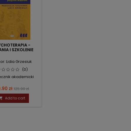
YCHOTERAPIA -
NIA I SZKOLENIE
or: Lidia Grzesiuk
(0)
ęcznik akademicki
ice
Regular
.90 zł
125.00 zł
price
Add to cart
