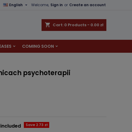

English
Welcome,
Sign in
or
Create an account
×
×
×
shopping_cart
Cart:
0
Products - 0.00 zł
EASES
COMING SOON
n
t
icach psychoterapii
Save 2.73 zł
 included