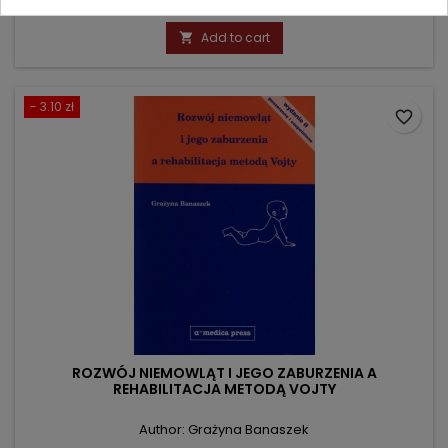
Price
Regular
169.90 zł
199.00 zł
price
Add to cart

- 3.10 zł
favorite_border
ROZWÓJ NIEMOWLĄT I JEGO ZABURZENIA A
REHABILITACJA METODĄ VOJTY
Author: Grażyna Banaszek