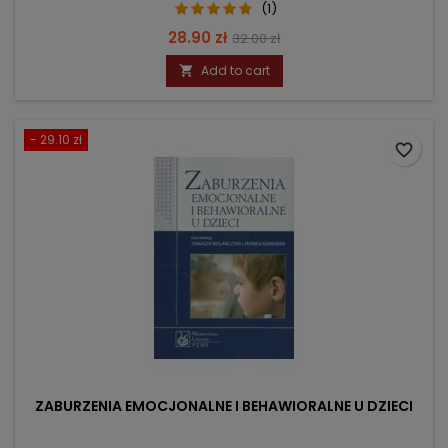
(1)
Price
Regular
28.90 zł
32.00 zł
price
Add to cart

- 29.10 zł
favorite_border
ZABURZENIA EMOCJONALNE I BEHAWIORALNE U DZIECI