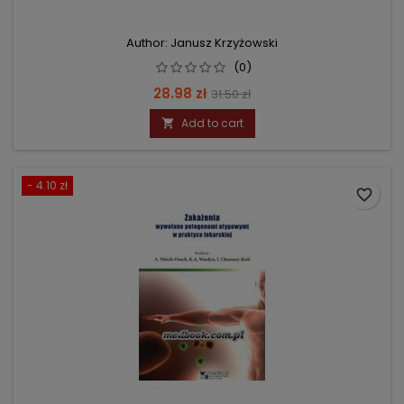
Author: Janusz Krzyżowski
(0)
Price
Regular
28.98 zł
31.50 zł
price
Add to cart

- 4.10 zł
favorite_border