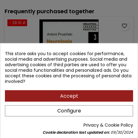
Frequently purchased together
- 29.10 zł
favorite_border
This store asks you to accept cookies for performance,
social media and advertising purposes. Social media and
advertising cookies of third parties are used to offer you
social media functionalities and personalized ads. Do you
accept these cookies and the processing of personal data
involved?
Accept
NEUROLOGIA PRAKTYCZNA
Configure
Author: Antoni Prusiński
Privacy & Cookie Policy
(0)
Cookie declaration last updated on:
09/30/2024