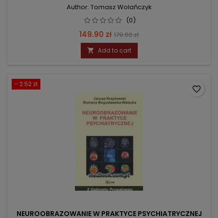
Author: Tomasz Wolańczyk
(0)
Price
Regular
149.90 zł
179.00 zł
price
Add to cart

- 2.52 zł
favorite_border
NEUROOBRAZOWANIE W PRAKTYCE PSYCHIATRYCZNEJ