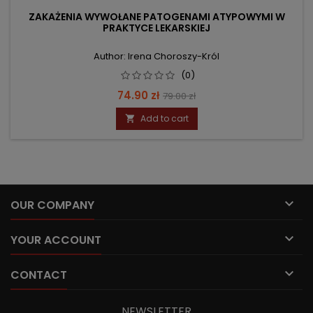
ZAKAŻENIA WYWOŁANE PATOGENAMI ATYPOWYMI W
PRAKTYCE LEKARSKIEJ
Author: Irena Choroszy-Król
(0)
Price
Regular
74.90 zł
79.00 zł
price
Add to cart


OUR COMPANY

YOUR ACCOUNT

CONTACT
NEWSLETTER