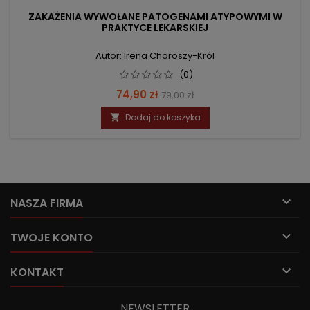
ZAKAŻENIA WYWOŁANE PATOGENAMI ATYPOWYMI W
PRAKTYCE LEKARSKIEJ
Autor: Irena Choroszy-Król
(0)
Cena
Cena
74,90 zł
79,00 zł
podstawowa
Dodaj do koszyka


NASZA FIRMA

TWOJE KONTO

KONTAKT
NEWSLETTER