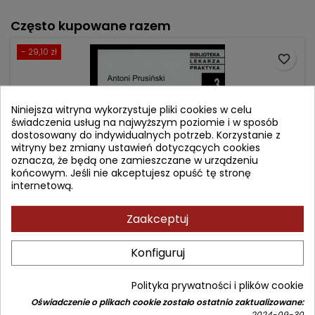
Często kupowane razem
- 29,10 zł
favorite_border
Niniejsza witryna wykorzystuje pliki cookies w celu
świadczenia usług na najwyższym poziomie i w sposób
dostosowany do indywidualnych potrzeb. Korzystanie z
witryny bez zmiany ustawień dotyczących cookies
oznacza, że będą one zamieszczane w urządzeniu
końcowym. Jeśli nie akceptujesz opuść tę stronę
internetową.
Zaakceptuj
NEUROLOGIA PRAKTYCZNA
Konfiguruj
Autor: Antoni Prusiński
Polityka prywatności i plików cookie
(0)
Oświadczenie o plikach cookie zostało ostatnio zaktualizowane:
2024-09-30