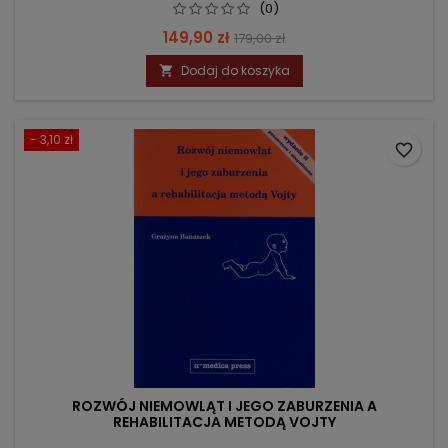
(0)
Cena
Cena
149,90 zł
179,00 zł
podstawowa
Dodaj do koszyka

- 3,10 zł
favorite_border
ROZWÓJ NIEMOWLĄT I JEGO ZABURZENIA A
REHABILITACJA METODĄ VOJTY