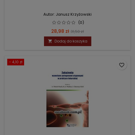
Autor: Janusz Krzyżowski
(0)
Cena
Cena
28,98 zł
31,50 zł
podstawowa
Dodaj do koszyka

- 4,10 zł
favorite_border