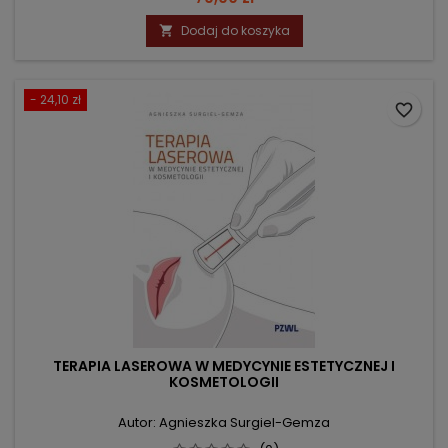
Dodaj do koszyka

- 24,10 zł
favorite_border
TERAPIA LASEROWA W MEDYCYNIE ESTETYCZNEJ I
KOSMETOLOGII
Autor: Agnieszka Surgiel-Gemza