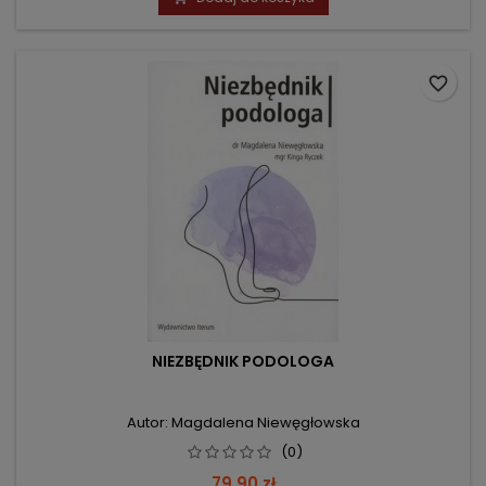
favorite_border
NIEZBĘDNIK PODOLOGA
Autor: Magdalena Niewęgłowska
(0)
Cena
79,90 zł