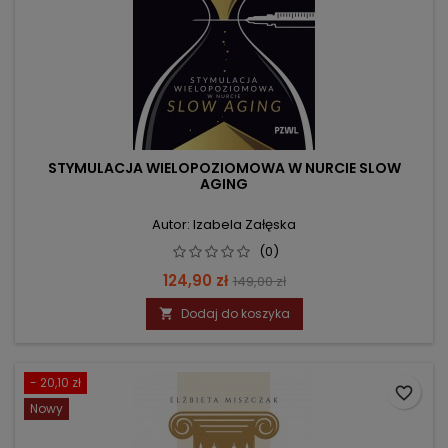
STYMULACJA WIELOPOZIOMOWA W NURCIE SLOW
AGING
Autor: Izabela Załęska
(0)
Cena
Cena
124,90 zł
149,00 zł
podstawowa
Dodaj do koszyka

- 20,10 zł
favorite_border
Nowy