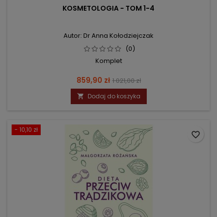
KOSMETOLOGIA - TOM 1-4
Autor: Dr Anna Kołodziejczak
(0)
Komplet
Cena
Cena
859,90 zł
1 021,00 zł
podstawowa
Dodaj do koszyka

- 10,10 zł
favorite_border