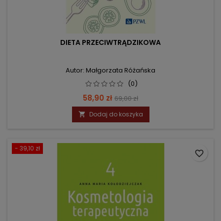
DIETA PRZECIWTRĄDZIKOWA
Autor: Małgorzata Różańska
(0)
Cena
Cena
58,90 zł
69,00 zł
podstawowa
Dodaj do koszyka

- 39,10 zł
favorite_border