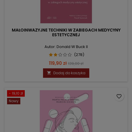
MAŁOINWAZYJNE TECHNIKI W ZABIEGACH MEDYCYNY
ESTETYCZNEJ
Autor: Donald W Buck II
(278)
Cena
Cena
119,90 zł
139,00 zł
podstawowa
Dodaj do koszyka

- 19,10 zł
favorite_border
Nowy