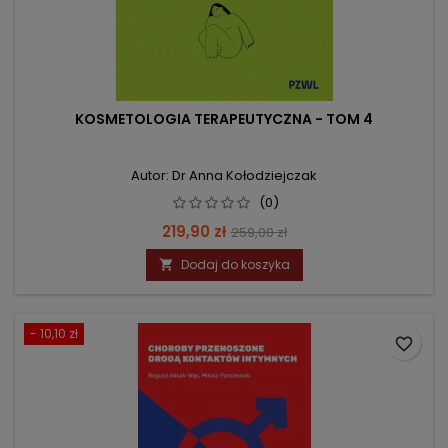
KOSMETOLOGIA TERAPEUTYCZNA - TOM 4
Autor: Dr Anna Kołodziejczak
(0)
Cena
Cena
219,90 zł
259,00 zł
podstawowa
Dodaj do koszyka

- 10,10 zł
favorite_border