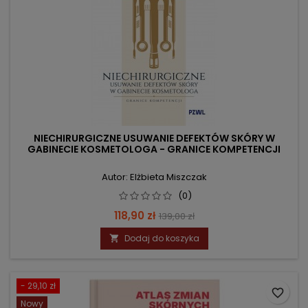
NIECHIRURGICZNE USUWANIE DEFEKTÓW SKÓRY W
GABINECIE KOSMETOLOGA - GRANICE KOMPETENCJI
Autor: Elżbieta Miszczak
(0)
Cena
Cena
118,90 zł
139,00 zł
podstawowa
Dodaj do koszyka

- 29,10 zł
favorite_border
Nowy