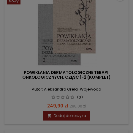
Nowy
POWIKŁANIA DERMATOLOGICZNE TERAPII
ONKOLOGICZNYCH. CZĘŚĆ 1-2 (KOMPLET)
Autor: Aleksandra Grela-Wojewoda
(0)
Cena
Cena
249,90 zł
298,00 zł
podstawowa
Dodaj do koszyka
