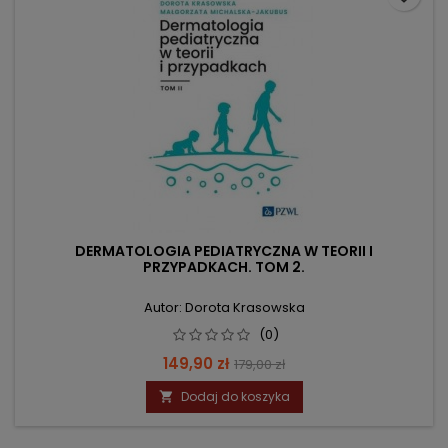
DERMATOLOGIA PEDIATRYCZNA W TEORII I
PRZYPADKACH. TOM 2.
Autor: Dorota Krasowska
(0)
Cena
Cena
149,90 zł
179,00 zł
podstawowa
Dodaj do koszyka
