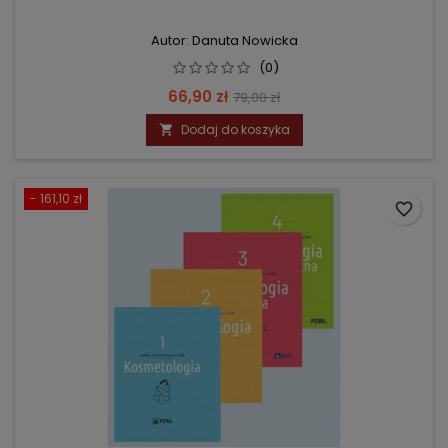
Autor: Danuta Nowicka
(0)
Cena
Cena
66,90 zł
79,00 zł
podstawowa
Dodaj do koszyka

- 161,10 zł
favorite_border