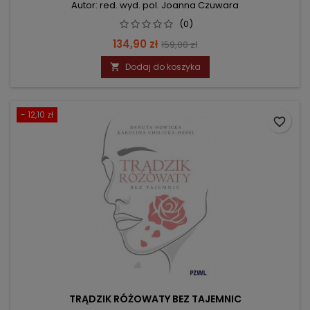
Autor: red. wyd. pol. Joanna Czuwara
(0)
Cena
Cena
134,90 zł
159,00 zł
podstawowa
Dodaj do koszyka

- 12,10 zł
favorite_border
TRĄDZIK RÓŻOWATY BEZ TAJEMNIC