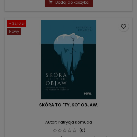
Dodaj do koszyka

- 22,10 zł
favorite_border
Nowy
SKÓRA TO "TYLKO" OBJAW.
Autor: Patrycja Komuda
(0)