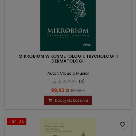
MIKROBIOM W KOSMETOLOGII, TRYCHOLOGII I
DERMATOLOGII
Autor: Claudia Musiał
(0)
Cena
Cena
99,90 zł
119,00 zł
podstawowa
Dodaj do koszyka

- 24,10 zł
favorite_border