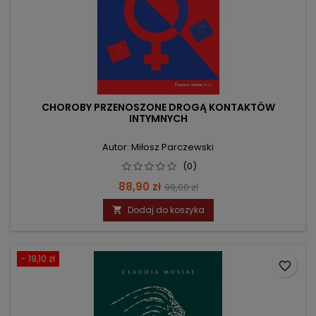
CHOROBY PRZENOSZONE DROGĄ KONTAKTÓW
INTYMNYCH
Autor: Miłosz Parczewski
(0)
Cena
Cena
88,90 zł
99,00 zł
podstawowa
Dodaj do koszyka

- 19,10 zł
favorite_border