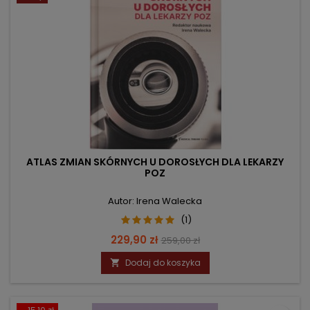
ATLAS ZMIAN SKÓRNYCH U DOROSŁYCH DLA LEKARZY
POZ
Autor: Irena Walecka
(1)
Cena
Cena
229,90 zł
259,00 zł
podstawowa
Dodaj do koszyka
