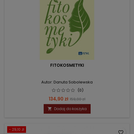
FITOKOSMETYKI
Autor: Danuta Sobolewska
(0)
Cena
Cena
134,90 zł
159,00 zł
podstawowa
Dodaj do koszyka

- 29,10 zł
favorite_border