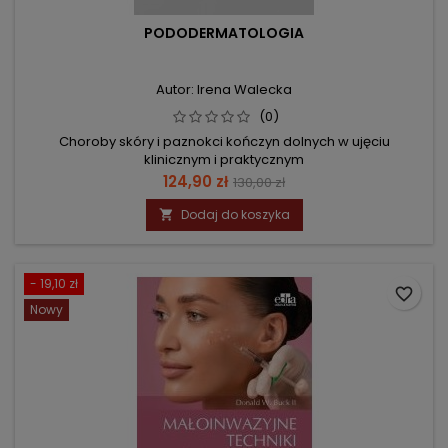
PODODERMATOLOGIA
Autor: Irena Walecka
(0)
Choroby skóry i paznokci kończyn dolnych w ujęciu
klinicznym i praktycznym
Cena
Cena
124,90 zł
130,00 zł
podstawowa
Dodaj do koszyka

- 19,10 zł
favorite_border
Nowy