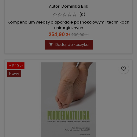
Autor: Dominika Bilik
(0)
Kompendium wiedzy o aparacie paznokciowym i technikach
chirurgicznych
Cena
Cena
254,90 zł
299,00 zł
podstawowa
Dodaj do koszyka

- 5,10 zł
favorite_border
Nowy