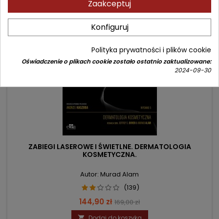
Zaakceptuj
- 24,10 zł
favorite_border
Konfiguruj
Polityka prywatności i plików cookie
Oświadczenie o plikach cookie zostało ostatnio zaktualizowane:
2024-09-30
ZABIEGI LASEROWE I ŚWIETLNE. DERMATOLOGIA
KOSMETYCZNA.
Autor: Murad Alam
(139)
Cena
Cena
144,90 zł
169,00 zł
podstawowa
Dodaj do koszyka
