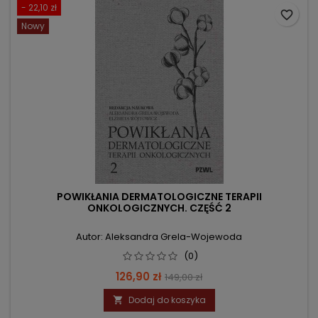
- 22,10 zł
favorite_border
Nowy
POWIKŁANIA DERMATOLOGICZNE TERAPII
ONKOLOGICZNYCH. CZĘŚĆ 2
Autor: Aleksandra Grela-Wojewoda
(0)
Cena
Cena
126,90 zł
149,00 zł
podstawowa
Dodaj do koszyka
