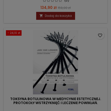
(0)
Cena
Cena
134,90 zł
159,00 zł
podstawowa
Dodaj do koszyka

- 24,10 zł
favorite_border
TOKSYNA BOTULINOWA W MEDYCYNIE ESTETYCZNEJ.
PROTOKOŁY WSTRZYKNIĘĆ I LECZENIE POWIKŁAŃ.