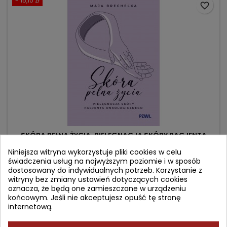
- 15,10 zł
favorite_border
SKÓRA PEŁNA ŻYCIA. PIELĘGNACJA SKÓRY PACJENTA
ONKOLOGICZNEGO.
Niniejsza witryna wykorzystuje pliki cookies w celu
świadczenia usług na najwyższym poziomie i w sposób
Autor: Maja Brechelka
dostosowany do indywidualnych potrzeb. Korzystanie z
(0)
witryny bez zmiany ustawień dotyczących cookies
oznacza, że będą one zamieszczane w urządzeniu
Cena
Cena
83,90 zł
99,00 zł
końcowym. Jeśli nie akceptujesz opuść tę stronę
podstawowa
internetową.
Dodaj do koszyka
