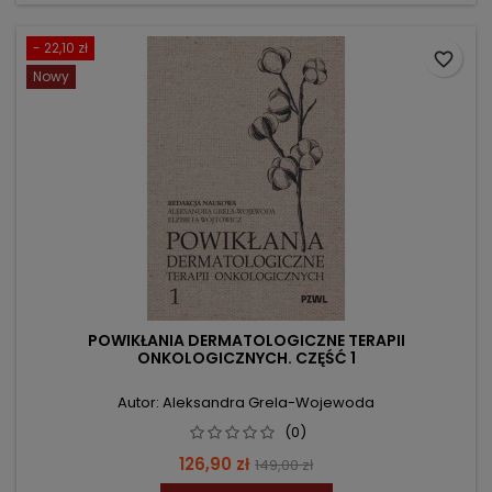
- 22,10 zł
favorite_border
Nowy
POWIKŁANIA DERMATOLOGICZNE TERAPII
ONKOLOGICZNYCH. CZĘŚĆ 1
Autor: Aleksandra Grela-Wojewoda
(0)
Cena
Cena
126,90 zł
149,00 zł
podstawowa