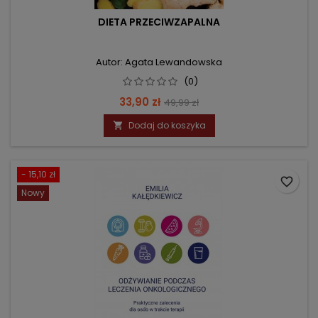
DIETA PRZECIWZAPALNA
Autor: Agata Lewandowska
(0)
Cena
Cena
33,90 zł
49,99 zł
podstawowa
Dodaj do koszyka

- 15,10 zł
favorite_border
Nowy