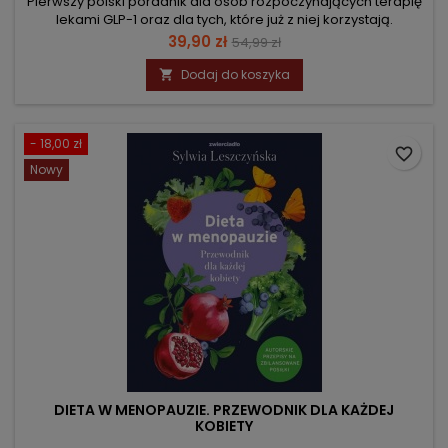
Pierwszy polski poradnik dla osób rozpoczynających terapię
lekami GLP-1 oraz dla tych, które już z niej korzystają.
Cena
Cena
39,90 zł
54,99 zł
podstawowa
Dodaj do koszyka

- 18,00 zł
favorite_border
Nowy
DIETA W MENOPAUZIE. PRZEWODNIK DLA KAŻDEJ
KOBIETY