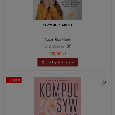
O ŻYCIU Z ARFID
Autor: Rita Maris
(0)
Cena
129,00 zł
Dodaj do koszyka

- 18,10 zł
favorite_border