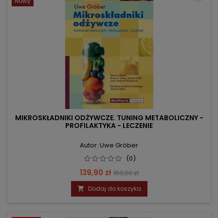
Nowy
MIKROSKŁADNIKI ODŻYWCZE. TUNING METABOLICZNY -
PROFILAKTYKA - LECZENIE
Autor: Uwe Gröber
(0)
Cena
Cena
139,90 zł
163,00 zł
podstawowa
Dodaj do koszyka
