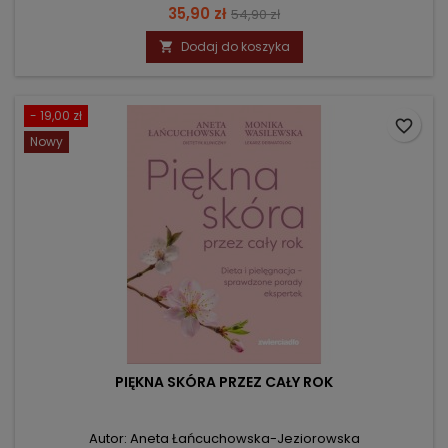
Cena
Cena
35,90 zł
54,90 zł
podstawowa
Dodaj do koszyka

- 19,00 zł
favorite_border
Nowy
PIĘKNA SKÓRA PRZEZ CAŁY ROK
Autor: Aneta Łańcuchowska-Jeziorowska