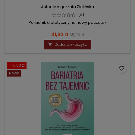
Autor: Małgorzata Zielińska
(0)
Poradnik dietetyczny na nowy początek
Cena
Cena
41,90 zł
65,00 zł
podstawowa
Dodaj do koszyka

- 16,50 zł
favorite_border
Nowy