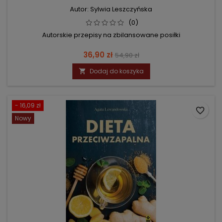
Autor: Sylwia Leszczyńska
(0)
Autorskie przepisy na zbilansowane posiłki
Cena
Cena
36,90 zł
54,90 zł
podstawowa
Dodaj do koszyka

- 16,09 zł
favorite_border
Nowy