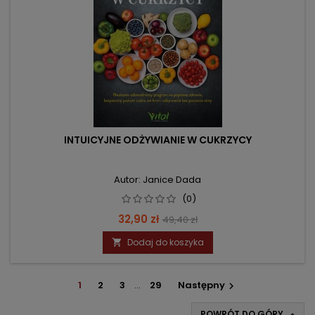
INTUICYJNE ODŻYWIANIE W CUKRZYCY
Autor: Janice Dada
(0)
Cena
Cena
32,90 zł
49,40 zł
podstawowa
Dodaj do koszyka

1
2
3
…
29
Następny

POWRÓT DO GÓRY