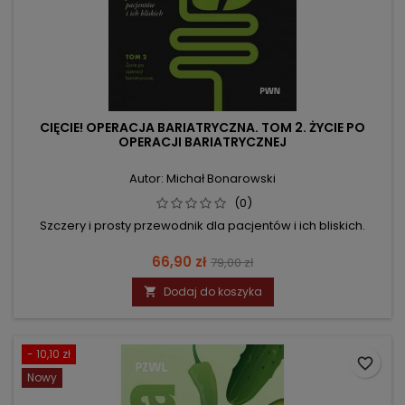
CIĘCIE! OPERACJA BARIATRYCZNA. TOM 2. ŻYCIE PO
OPERACJI BARIATRYCZNEJ
Autor: Michał Bonarowski
(0)
Szczery i prosty przewodnik dla pacjentów i ich bliskich.
Cena
Cena
66,90 zł
79,00 zł
podstawowa
Dodaj do koszyka

- 10,10 zł
favorite_border
Nowy