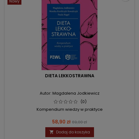
Nowy
DIETA LEKKOSTRAWNA
Autor: Magdalena Jodkiewicz
(0)
Kompendium wiedzy w praktyce
Cena
Cena
58,90 zł
69,00 zł
podstawowa
Dodaj do koszyka
