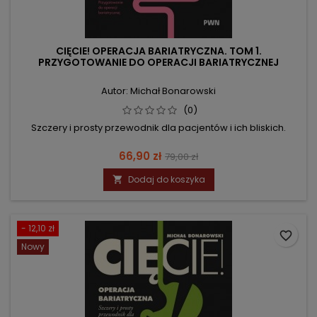
CIĘCIE! OPERACJA BARIATRYCZNA. TOM 1.
PRZYGOTOWANIE DO OPERACJI BARIATRYCZNEJ
Autor: Michał Bonarowski
(0)
Szczery i prosty przewodnik dla pacjentów i ich bliskich.
Cena
Cena
66,90 zł
79,00 zł
podstawowa
Dodaj do koszyka

- 12,10 zł
favorite_border
Nowy