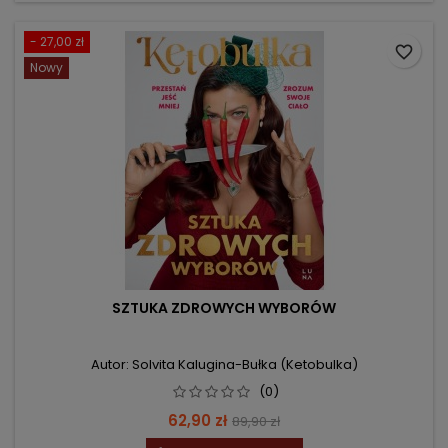
- 27,00 zł
favorite_border
Nowy
SZTUKA ZDROWYCH WYBORÓW
Autor: Solvita Kalugina-Bułka (Ketobulka)
(0)
Cena
Cena
62,90 zł
89,90 zł
podstawowa