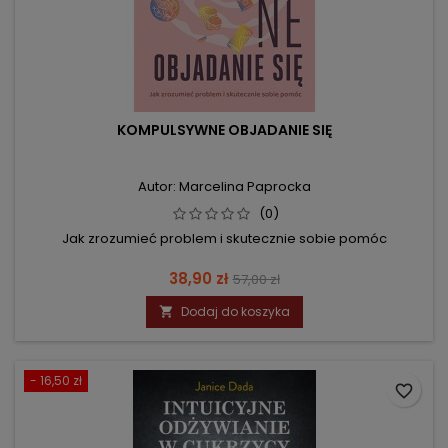
KOMPULSYWNE OBJADANIE SIĘ
Autor: Marcelina Paprocka
(0)
Jak zrozumieć problem i skutecznie sobie pomóc
Cena
Cena
38,90 zł
57,00 zł
podstawowa
Dodaj do koszyka

- 16,50 zł
favorite_border