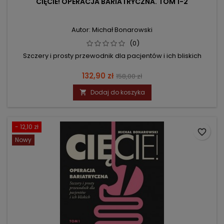
CIĘCIE! OPERACJA BARIATRYCZNA. TOM 1-2
Autor: Michał Bonarowski
(0)
Szczery i prosty przewodnik dla pacjentów i ich bliskich
Cena
Cena
132,90 zł
158,00 zł
podstawowa
Dodaj do koszyka

- 12,10 zł
favorite_border
Nowy