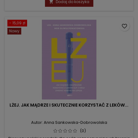
Dodaj do koszyka

- 15,09 zł
favorite_border
Nowy
LŻEJ. JAK MĄDRZE I SKUTECZNIE KORZYSTAĆ Z LEKÓW...
Autor: Anna Sankowska-Dobrowolska
(0)