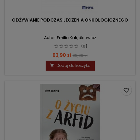
ODŻYWIANIE PODCZAS LECZENIA ONKOLOGICZNEGO
Autor: Emilia Kałędkiewicz
(0)
Cena
Cena
83,90 zł
99,00 zł
podstawowa
Dodaj do koszyka

favorite_border