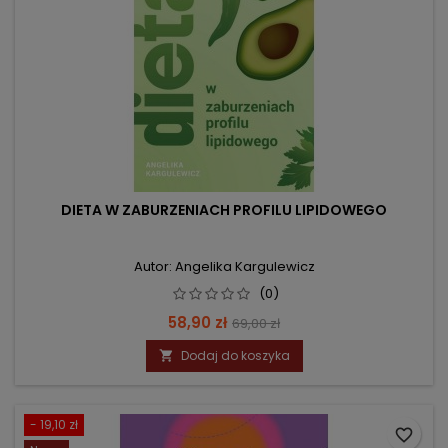
DIETA W ZABURZENIACH PROFILU LIPIDOWEGO
Autor: Angelika Kargulewicz
(0)
Cena
Cena
58,90 zł
69,00 zł
podstawowa
Dodaj do koszyka

- 19,10 zł
favorite_border