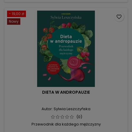
- 19,00 zł
favorite_border
Nowy
DIETA W ANDROPAUZIE
Autor: Sylwia Leszczyńska
(0)
Przewodnik dla każdego mężczyzny