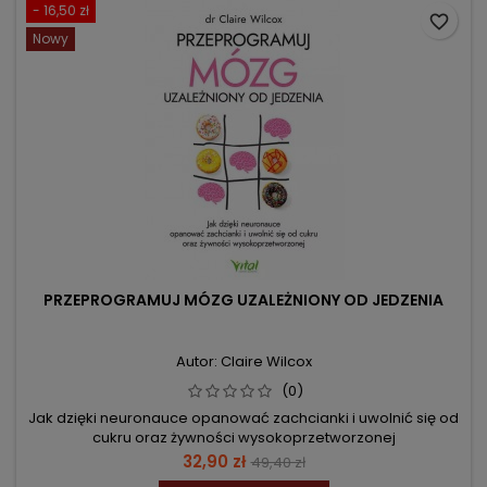
- 16,50 zł
favorite_border
Nowy
PRZEPROGRAMUJ MÓZG UZALEŻNIONY OD JEDZENIA
Autor: Claire Wilcox
(0)
Jak dzięki neuronauce opanować zachcianki i uwolnić się od
cukru oraz żywności wysokoprzetworzonej
Cena
Cena
32,90 zł
49,40 zł