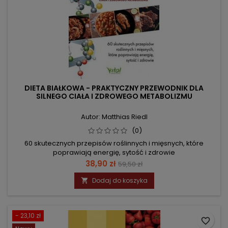
DIETA BIAŁKOWA - PRAKTYCZNY PRZEWODNIK DLA
SILNEGO CIAŁA I ZDROWEGO METABOLIZMU
Autor: Matthias Riedl
(0)
60 skutecznych przepisów roślinnych i mięsnych, które
poprawiają energię, sytość i zdrowie
Cena
Cena
38,90 zł
59,50 zł
podstawowa
Dodaj do koszyka

- 23,10 zł
favorite_border