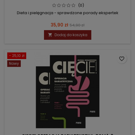
(0)
Dieta i pielęgnacja - sprawdzone porady ekspertek
Cena
Cena
35,90 zł
54,90 zł
podstawowa
Dodaj do koszyka

- 25,10 zł
favorite_border
Nowy