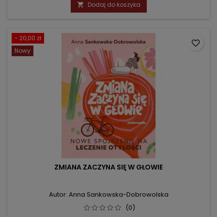
podstawowa
Dodaj do koszyka

- 20,00 zł
favorite_border
Nowy
ZMIANA ZACZYNA SIĘ W GŁOWIE
Autor: Anna Sankowska-Dobrowolska
(0)