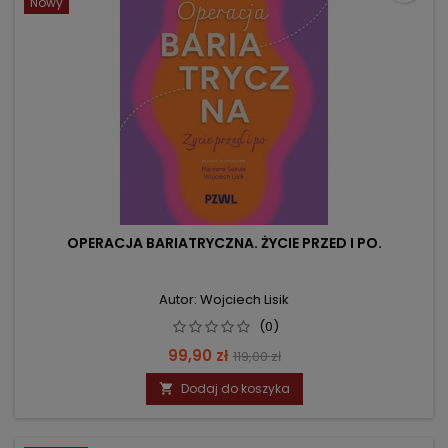
Nowy
OPERACJA BARIATRYCZNA. ŻYCIE PRZED I PO.
Autor: Wojciech Lisik
(0)
Cena
Cena
99,90 zł
119,00 zł
podstawowa
Dodaj do koszyka
