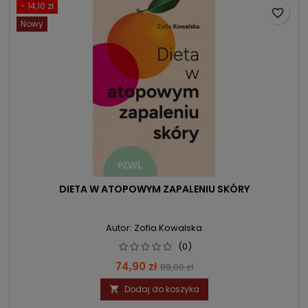
- 14,10 zł
favorite_border
Nowy
DIETA W ATOPOWYM ZAPALENIU SKÓRY
Autor: Zofia Kowalska
(0)
Cena
Cena
74,90 zł
89,00 zł
podstawowa
Dodaj do koszyka
