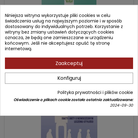
BARIATRIA BEZ TAJEMNIC.
Niniejsza witryna wykorzystuje pliki cookies w celu
świadczenia usług na najwyższym poziomie i w sposób
dostosowany do indywidualnych potrzeb. Korzystanie z
Autor: Megan Moore
witryny bez zmiany ustawień dotyczących cookies
(0)
oznacza, że będą one zamieszczane w urządzeniu
końcowym. Jeśli nie akceptujesz opuść tę stronę
Kompletny przewodnik po żywieniu, ćwiczeniach i
internetową.
regeneracji dla pacjentów przed i po operacji żołądka
Cena
Cena
32,90 zł
49,40 zł
Zaakceptuj
podstawowa
Dodaj do koszyka

Konfiguruj
- 9,10 zł
favorite_border
Polityka prywatności i plików cookie
Nowy
Oświadczenie o plikach cookie zostało ostatnio zaktualizowane:
2024-09-30