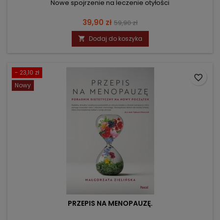
Nowe spojrzenie na leczenie otyłości
Cena
Cena
39,90 zł
59,90 zł
podstawowa
Dodaj do koszyka

- 23,10 zł
favorite_border
Nowy
PRZEPIS NA MENOPAUZĘ.