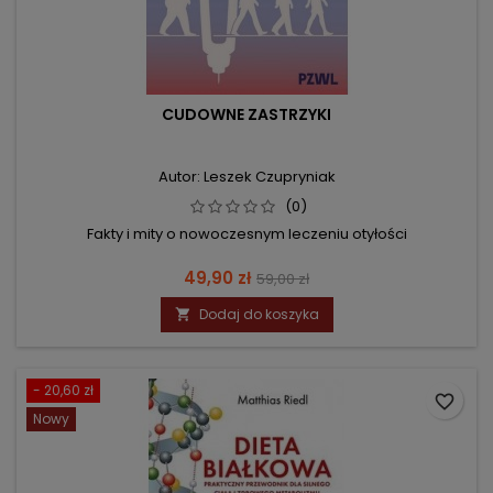
CUDOWNE ZASTRZYKI
Autor: Leszek Czupryniak
(0)
Fakty i mity o nowoczesnym leczeniu otyłości
Cena
Cena
49,90 zł
59,00 zł
podstawowa
Dodaj do koszyka

- 20,60 zł
favorite_border
Nowy