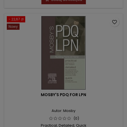
- 22,67 zł
favorite_border
Nowy
MOSBY'S PDQ FOR LPN
Autor: Mosby
(0)
Practical, Detailed, Quick