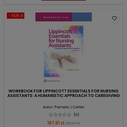
- 33,16 zł
favorite_border
WORKBOOK FOR LIPPINCOTT ESSENTIALS FOR NURSING
ASSISTANTS: A HUMANISTIC APPROACH TO CAREGIVING
Autor: Pamela J Carter
(0)
Cena
Cena
187,91 zł
221,07 zł