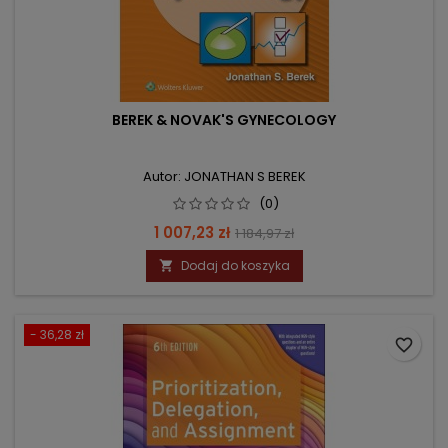
BEREK & NOVAK'S GYNECOLOGY
Autor: JONATHAN S BEREK
(0)
Cena
Cena
1 007,23 zł
1 184,97 zł
podstawowa
Dodaj do koszyka

- 36,28 zł
favorite_border