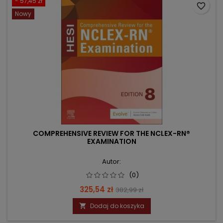
- 57,45 zł
favorite_border
Nowy
COMPREHENSIVE REVIEW FOR THE NCLEX-RN®
EXAMINATION
Autor:
(0)
Cena
Cena
325,54 zł
382,99 zł
podstawowa
Dodaj do koszyka
