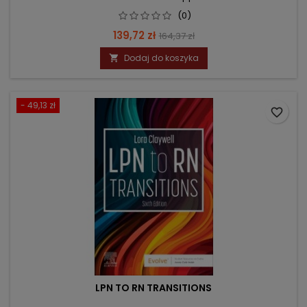
(0)
Cena
Cena
139,72 zł
164,37 zł
podstawowa
Dodaj do koszyka

- 49,13 zł
favorite_border
LPN TO RN TRANSITIONS