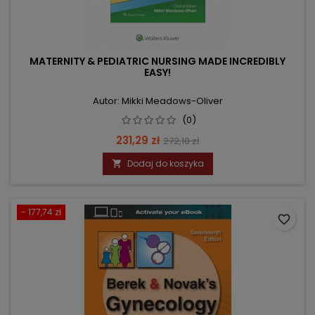
MATERNITY & PEDIATRIC NURSING MADE INCREDIBLY
EASY!
Autor: Mikki Meadows-Oliver
(0)
Cena
Cena
231,29 zł
272,10 zł
podstawowa
Dodaj do koszyka

- 177,74 zł
favorite_border