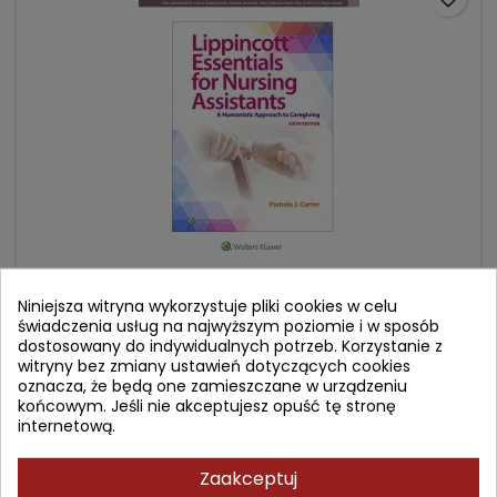
LIPPINCOTT ESSENTIALS FOR NURSING ASSISTANTS: A
HUMANISTIC APPROACH TO CAREGIVING
Niniejsza witryna wykorzystuje pliki cookies w celu
świadczenia usług na najwyższym poziomie i w sposób
dostosowany do indywidualnych potrzeb. Korzystanie z
Autor: Pamela J Carter
witryny bez zmiany ustawień dotyczących cookies
(0)
oznacza, że będą one zamieszczane w urządzeniu
końcowym. Jeśli nie akceptujesz opuść tę stronę
Cena
Cena
279,48 zł
328,80 zł
internetową.
podstawowa
Dodaj do koszyka

Zaakceptuj