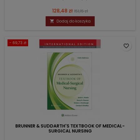
Cena
Cena
128,48 zł
151,15 zł
podstawowa
Dodaj do koszyka

- 69,73 zł
favorite_border
BRUNNER & SUDDARTH'S TEXTBOOK OF MEDICAL-
SURGICAL NURSING