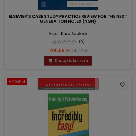
ELSEVIER'S CASE STUDY PRACTICE REVIEW FOR THE NEXT
GENERATION NCLEX (NGN)
Autor: Kara Sealock
(0)
Cena
Cena
205,59 zł
241,87 zł
podstawowa
Dodaj do koszyka

- 40,81 zł
favorite_border