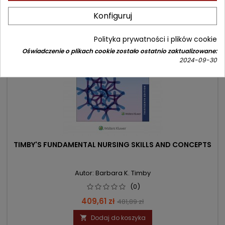
- 72,28 zł
Konfiguruj
favorite_border
Polityka prywatności i plików cookie
Oświadczenie o plikach cookie zostało ostatnio zaktualizowane:
2024-09-30
TIMBY'S FUNDAMENTAL NURSING SKILLS AND CONCEPTS
Autor: Barbara K. Timby
(0)
Cena
Cena
409,61 zł
481,89 zł
podstawowa
Dodaj do koszyka
