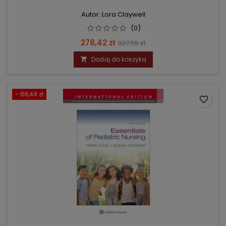
Autor: Lora Claywell
(0)
Cena
Cena
278,42 zł
327,55 zł
podstawowa
Dodaj do koszyka

- 88,44 zł
favorite_border