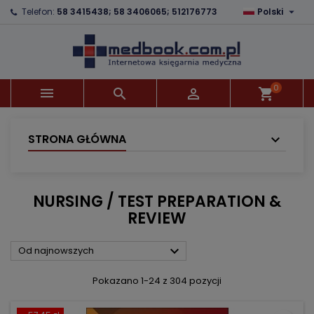

Telefon:
58 3415438; 58 3406065; 512176773
Polski
×
×
×
×
Dodaj do listy życzeń
((modalTitle))
Utwórz listę życzeń
Zaloguj się
Utwórz nową listę
add_circle_outline
((confirmMessage))
Musisz być zalogowany by zapisać produkty na
Nazwa listy życzeń
swojej liście życzeń.
0



shopping_cart
((cancelText))
((modalDeleteText))
Anuluj
Zaloguj się
Anuluj
Utwórz listę życzeń
STRONA GŁÓWNA
NURSING / TEST PREPARATION &
REVIEW

Od najnowszych
Pokazano 1-24 z 304 pozycji