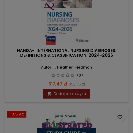
NANDA-I INTERNATIONAL NURSING DIAGNOSES:
DEFINITIONS & CLASSIFICATION, 2024-2026
Autor: T. Heather Herdman
(0)
Cena
Cena
317,47 zł
352,75 zł
podstawowa
Dodaj do koszyka

- 37,79 zł
favorite_border