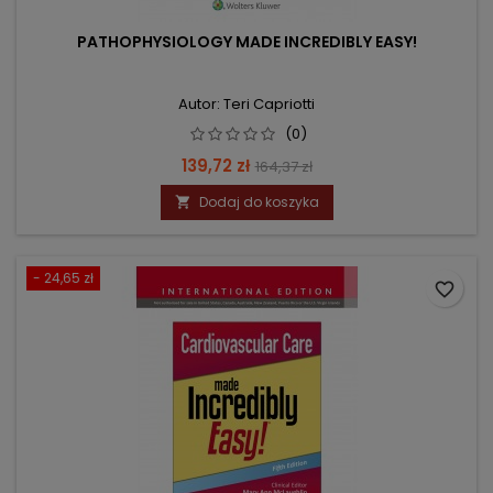
PATHOPHYSIOLOGY MADE INCREDIBLY EASY!
Autor: Teri Capriotti
(0)
Cena
Cena
139,72 zł
164,37 zł
podstawowa
Dodaj do koszyka

- 24,65 zł
favorite_border