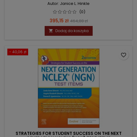
Autor: Janice L. Hinkle
(0)
Cena
Cena
395,15 zł
464,88 zł
podstawowa
Dodaj do koszyka

- 40,06 zł
favorite_border
STRATEGIES FOR STUDENT SUCCESS ON THE NEXT