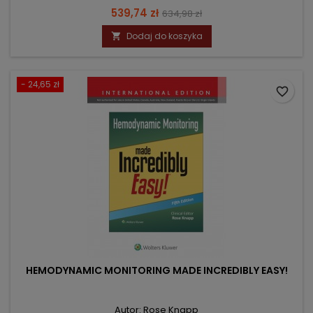
Cena
Cena
539,74 zł
634,98 zł
podstawowa
Dodaj do koszyka

- 24,65 zł
favorite_border
HEMODYNAMIC MONITORING MADE INCREDIBLY EASY!
Autor: Rose Knapp