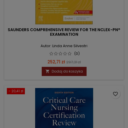
SAUNDERS COMPREHENSIVE REVIEW FOR THE NCLEX-PN®
EXAMINATION
Autor: Linda Anne Silvestri
(0)
Cena
Cena
252,71 zł
297,31 zł
podstawowa
Dodaj do koszyka

- 20,41 zł
favorite_border