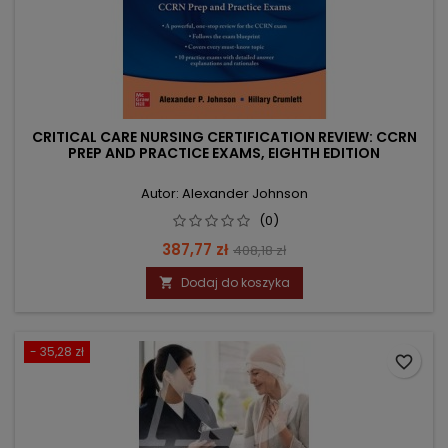
CRITICAL CARE NURSING CERTIFICATION REVIEW: CCRN
PREP AND PRACTICE EXAMS, EIGHTH EDITION
Autor: Alexander Johnson
(0)
Cena
Cena
387,77 zł
408,18 zł
podstawowa
Dodaj do koszyka

- 35,28 zł
favorite_border