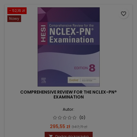
- 52,16 zł
favorite_border
Nowy
COMPREHENSIVE REVIEW FOR THE NCLEX-PN®
EXAMINATION
Autor:
(0)
Cena
Cena
295,55 zł
347,71 zł
podstawowa
Dodaj do koszyka
