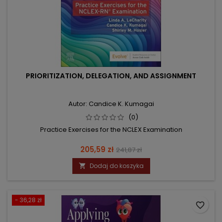
PRIORITIZATION, DELEGATION, AND ASSIGNMENT
Autor: Candice K. Kumagai
(0)
Practice Exercises for the NCLEX Examination
Cena
Cena
205,59 zł
241,87 zł
podstawowa
Dodaj do koszyka

- 36,28 zł
favorite_border