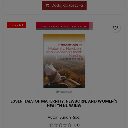
podstawowa
Dodaj do koszyka

- 95,24 zł
favorite_border
ESSENTIALS OF MATERNITY, NEWBORN, AND WOMEN'S
HEALTH NURSING
Autor: Susan Ricci
(0)