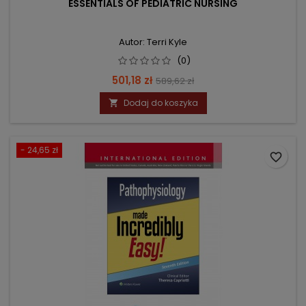
ESSENTIALS OF PEDIATRIC NURSING
Autor: Terri Kyle
(0)
Cena
Cena
501,18 zł
589,62 zł
podstawowa
Dodaj do koszyka

- 24,65 zł
favorite_border