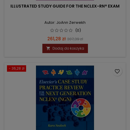
ILLUSTRATED STUDY GUIDE FOR THE NCLEX-RN® EXAM
Autor: JoAnn Zerwekh
(0)
Cena
Cena
261,28 zł
307,39 zł
podstawowa
Dodaj do koszyka

- 36,28 zł
favorite_border