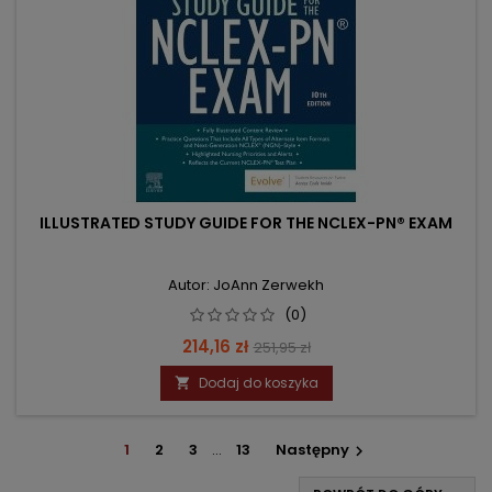
ILLUSTRATED STUDY GUIDE FOR THE NCLEX-PN® EXAM
Autor: JoAnn Zerwekh
(0)
Cena
Cena
214,16 zł
251,95 zł
podstawowa
Dodaj do koszyka

1
2
3
…
13
Następny
