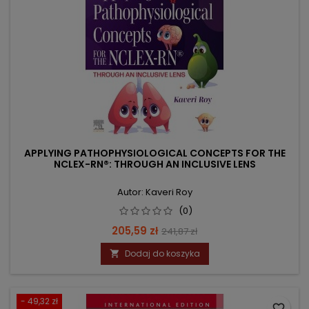
APPLYING PATHOPHYSIOLOGICAL CONCEPTS FOR THE
NCLEX-RN®: THROUGH AN INCLUSIVE LENS
Autor: Kaveri Roy
(0)
Cena
Cena
205,59 zł
241,87 zł
podstawowa
Dodaj do koszyka

- 49,32 zł
favorite_border