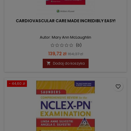
CARDIOVASCULAR CARE MADE INCREDIBLY EASY!
Autor: Mary Ann McLaughlin
(0)
Cena
Cena
139,72 zł
164,37 zł
podstawowa
Dodaj do koszyka

- 44,60 zł
favorite_border