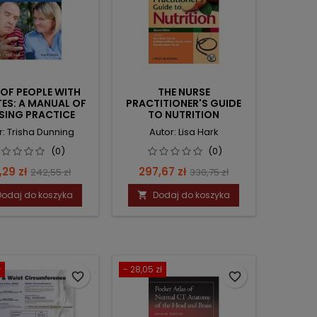
 OF PEOPLE WITH
THE NURSE
TES: A MANUAL OF
PRACTITIONER'S GUIDE
SING PRACTICE
TO NUTRITION
r: Trisha Dunning
Autor: Lisa Hark
(0)
(0)
na
Cena
Cena
Cena
,29 zł
297,67 zł
242,55 zł
330,75 zł
podstawowa
podstawowa
Dodaj do koszyka
Dodaj do koszyka

ł
- 28,05 zł
favorite_border
favorite_border