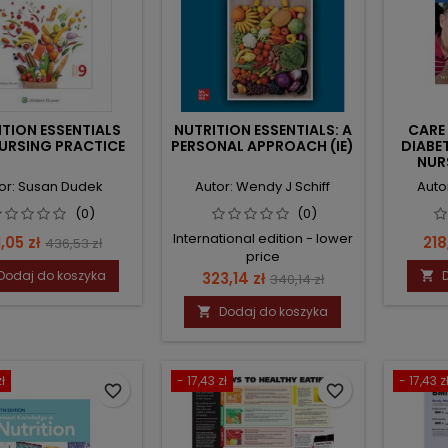
TION ESSENTIALS
NUTRITION ESSENTIALS: A
CARE
URSING PRACTICE
PERSONAL APPROACH (IE)
DIABE
NUR
or: Susan Dudek
Autor: Wendy J Schiff
Auto
(0)
(0)
International edition - lower
na
Cena
Ce
,05 zł
218
436,53 zł
price
podstawowa
Dodaj do koszyka
Cena
Cena
323,14 zł

340,14 zł
podstawowa
Dodaj do koszyka

ł
- 17,43 zł
- 17,43 z
favorite_border
favorite_border