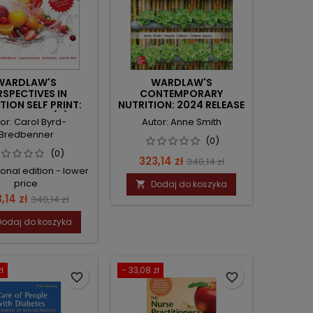
WARDLAW'S
WARDLAW'S
RSPECTIVES IN
CONTEMPORARY
TION SELF PRINT:
NUTRITION: 2024 RELEASE
6 RELEASE (IE)
ISE
or: Carol Byrd-
Autor: Anne Smith
Bredbenner
(0)
(0)
Cena
Cena
323,14 zł
340,14 zł
ional edition - lower
podstawowa
price
Dodaj do koszyka

na
Cena
,14 zł
340,14 zł
podstawowa
Dodaj do koszyka
ł
- 33,08 zł
favorite_border
favorite_border