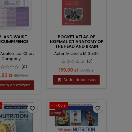
I AND WAIST
POCKET ATLAS OF
RCUMFERENCE
NORMAL CT ANATOMY OF
THE HEAD AND BRAIN
: Anatomical Chart
Autor: Michelle M. Smith
Company
(0)
(0)
Cena
Cena
159,00 zł
187,05 zł
ena
Cena
,80 zł
116,23 zł
podstawowa
Dodaj do koszyka

podstawowa
Dodaj do koszyka
ł
- 17,00 zł
favorite_border
favorite_border
Nowy