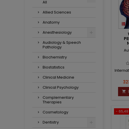
All
Allied Sciences
Anatomy
Anesthesiology
PE
Audiology & Speech
Pathology
FUNCT
Au
SELF P
Biochemistry
Biostatistics
Internat
Clinical Medicine
Ce
32
Clinical Psychology

Complementary
Therapies
- 65,48 
Cosmetology
Dentistry