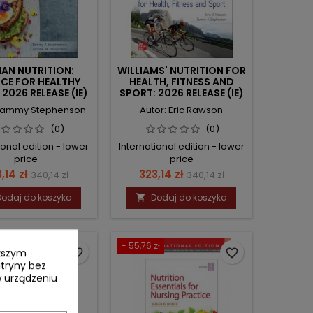
AN NUTRITION:
WILLIAMS' NUTRITION FOR
NCE FOR HEALTHY
HEALTH, FITNESS AND
 2026 RELEASE (IE)
SPORT: 2026 RELEASE (IE)
 Tammy Stephenson
Autor: Eric Rawson
(0)
(0)
ional edition - lower
International edition - lower
price
price
na
Cena
Cena
Cena
,14 zł
323,14 zł
340,14 zł
340,14 zł
podstawowa
podstawowa
Dodaj do koszyka
Dodaj do koszyka

zł
- 55,76 zł
favorite_border
favorite_border
yższym
itryny bez
 urządzeniu