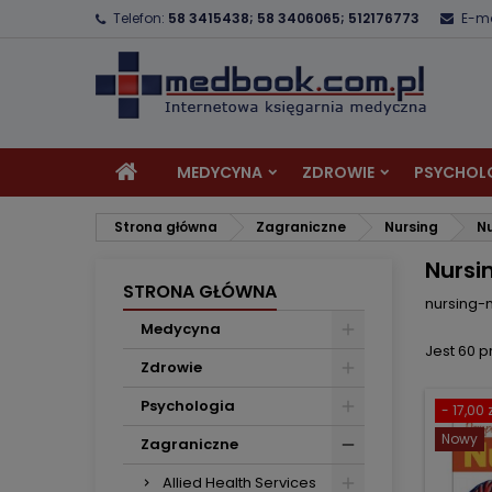
Telefon:
58 3415438; 58 3406065; 512176773
E-ma
D
(
U
Z
add_circle_outline
((
Mu
Na
MEDYCYNA
ZDROWIE
PSYCHOL
Strona główna
Zagraniczne
Nursing
Nu
Nursin
STRONA GŁÓWNA
nursing-n
Medycyna
Jest 60 
Zdrowie
Psychologia
- 17,00 z
Nowy
Zagraniczne
Allied Health Services