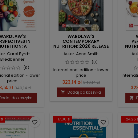
WARDLAW'S
WARDLAW'S
RSPECTIVES IN
CONTEMPORARY
PE
NUTRITION: A
NUTRITION: 2026 RELEASE
NUTRI
IONAL APPROACH
(IE)
202
tor: Carol Byrd-
Autor: Anne Smith
Aut
RINT: 2026 RELEASE
Bredbenner
(IE)
(0)
(0)
International edition - lower
ional edition - lower
price
Internat
price
Cena
Cena
323,14 zł
340,14 zł
na
Cena
Ce
3,14 zł
323
340,14 zł
podstawowa
Dodaj do koszyka

podstawowa
Dodaj do koszyka

zł
- 17,00 zł
- 24,26 z
favorite_border
favorite_border