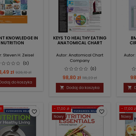
NT KNOWLEDGE IN
KEYS TO HEALTHY EATING
BM
NUTRITION
ANATOMICAL CHART
CI
: Steven H. Zeisel
Autor: Anatomical Chart
Autor
Company
(0)
(0)
na
Cena
3,49 zł
926,10 zł
Cena
Cena
C
98,80 zł
98
116,23 zł
podstawowa
Dodaj do koszyka
podstawowa
Dodaj do koszyka


ł
- 17,00 zł
- 17,00 z
favorite_border
favorite_border
Nowy
Nowy