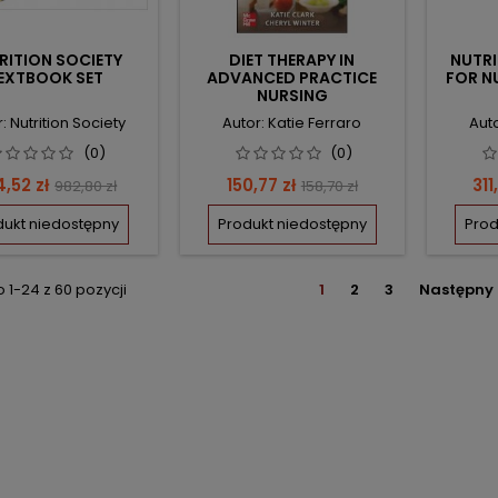
RITION SOCIETY
DIET THERAPY IN
NUTRI
EXTBOOK SET
ADVANCED PRACTICE
FOR N
NURSING
: Nutrition Society
Autor: Katie Ferraro
Aut
(0)
(0)
na
Cena
Cena
Cena
Ce
,52 zł
150,77 zł
311
982,80 zł
158,70 zł
podstawowa
podstawowa
dukt niedostępny
Produkt niedostępny
Prod
1-24 z 60 pozycji
1
2
3
Następny