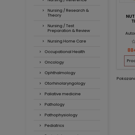
Nursing / Research &
Theory
NUT
T
Nursing / Test
Preparation & Review
Autor
Nursing Home Care
Ce
884
Occupational Health
Pro
Oncology
Ophthalmology
Pokazano 
Otorhinolaryngology
Paliative medicine
Pathology
Pathophysiology
Pediatrics