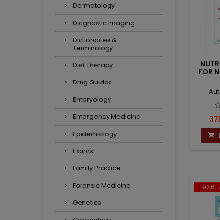
Dermatology
Diagnostic Imaging
Dictionaries &
Terminology
NUTRI
Diet Therapy
FOR N
Drug Guides
Aut
Embryology
Emergency Medicine
Ce
371
Epidemiology

Exams
Family Practice
Forensic Medicine
- 92,61 z
Genetics
Gynecology