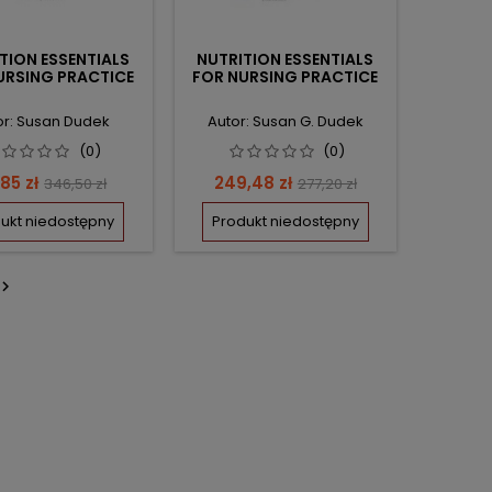
TION ESSENTIALS
NUTRITION ESSENTIALS
URSING PRACTICE
FOR NURSING PRACTICE
or: Susan Dudek
Autor: Susan G. Dudek
(0)
(0)
na
Cena
Cena
Cena
,85 zł
249,48 zł
346,50 zł
277,20 zł
podstawowa
podstawowa
ukt niedostępny
Produkt niedostępny
