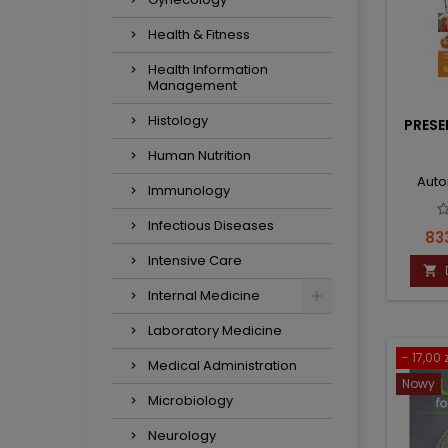
Health & Fitness
Health Information
Management
Histology
PRESE
Human Nutrition
Autor
Immunology
Infectious Diseases
Ce
83
Intensive Care

Internal Medicine
Laboratory Medicine
- 17,00 z
Medical Administration
Nowy
Microbiology
Neurology