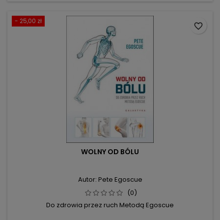
- 25,00 zł
favorite_border
WOLNY OD BÓLU
Autor: Pete Egoscue
(0)
Do zdrowia przez ruch Metodą Egoscue