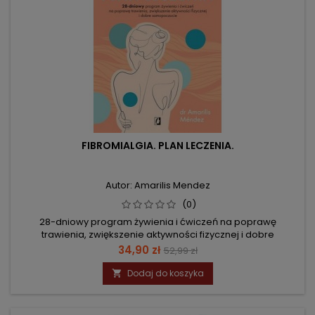
FIBROMIALGIA. PLAN LECZENIA.
Autor: Amarilis Mendez
(0)
28-dniowy program żywienia i ćwiczeń na poprawę
trawienia, zwiększenie aktywności fizycznej i dobre
samopoczucie
Cena
Cena
34,90 zł
52,99 zł
podstawowa
Dodaj do koszyka
