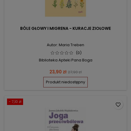
BÓLE GŁOWY I MIGRENA - KURACJE ZIOŁOWE
Autor: Maria Treben
(0)
Biblioteka Apteki Pana Boga
Cena
Cena
23,90 zł
27,90 zł
podstawowa
Produkt niedostępny
- 7,10 zł
favorite_border