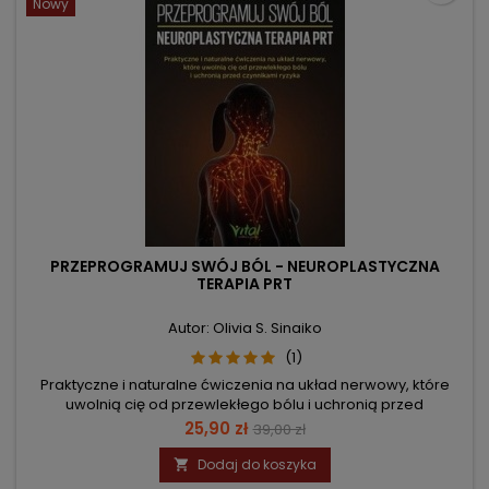
Nowy
PRZEPROGRAMUJ SWÓJ BÓL - NEUROPLASTYCZNA
TERAPIA PRT
Autor: Olivia S. Sinaiko
(1)
Praktyczne i naturalne ćwiczenia na układ nerwowy, które
uwolnią cię od przewlekłego bólu i uchronią przed
czynnikami ryzyka
Cena
Cena
25,90 zł
39,00 zł
podstawowa
Dodaj do koszyka
