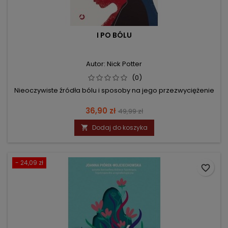
I PO BÓLU
Autor: Nick Potter
(0)
Nieoczywiste źródła bólu i sposoby na jego przezwyciężenie
Cena
Cena
36,90 zł
49,99 zł
podstawowa
Dodaj do koszyka

- 24,09 zł
favorite_border