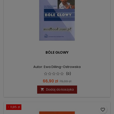
BÓLE GŁOWY
Autor: Ewa Dilling-Ostrowska
(0)
Cena
Cena
66,90 zł
79,00 zł
podstawowa
Dodaj do koszyka

- 11,85 zł
favorite_border