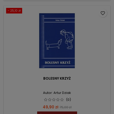
- 25,10 zł
favorite_border
BOLESNY KRZYŻ
Autor: Artur Dziak
(0)
Cena
Cena
49,90 zł
75,00 zł
podstawowa