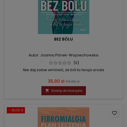
BEZ BÓLU
Autor: Joanna Piórek-Wojciechowska
(0)
Nie daj sobie wmówić, że ból to twoja uroda
Cena
Cena
35,90 zł
59,99 zł
podstawowa
Dodaj do koszyka

- 18,09 zł
favorite_border