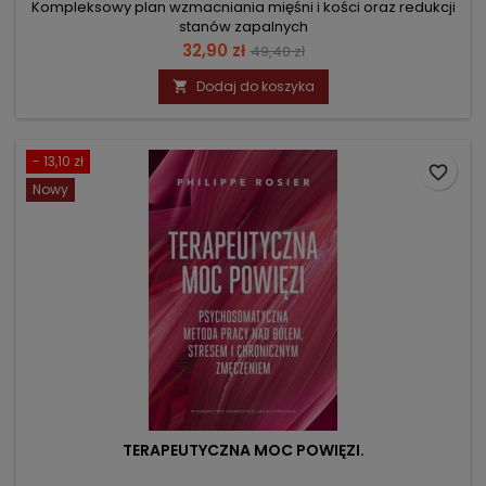
Kompleksowy plan wzmacniania mięśni i kości oraz redukcji
stanów zapalnych
Cena
Cena
32,90 zł
49,40 zł
podstawowa
Dodaj do koszyka

- 13,10 zł
favorite_border
Nowy
TERAPEUTYCZNA MOC POWIĘZI.