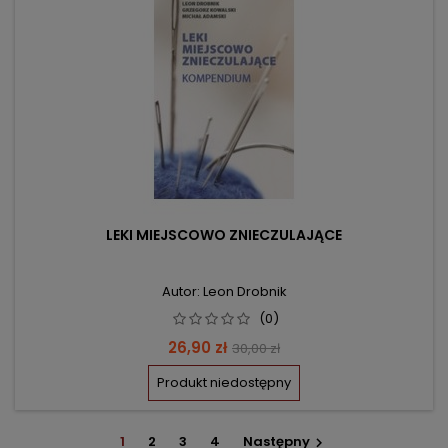
LEKI MIEJSCOWO ZNIECZULAJĄCE
Autor: Leon Drobnik
(0)
Cena
Cena
26,90 zł
30,00 zł
podstawowa
Produkt niedostępny
1
2
3
4
Następny
