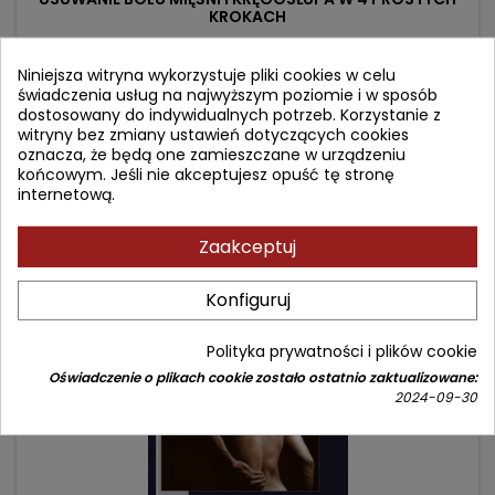
KROKACH
Autor: Richard Finn
Niniejsza witryna wykorzystuje pliki cookies w celu
(0)
świadczenia usług na najwyższym poziomie i w sposób
dostosowany do indywidualnych potrzeb. Korzystanie z
Samodzielna terapia punktów spustowych w praktyce
witryny bez zmiany ustawień dotyczących cookies
oznacza, że będą one zamieszczane w urządzeniu
Cena
Cena
54,90 zł
84,00 zł
końcowym. Jeśli nie akceptujesz opuść tę stronę
podstawowa
internetową.
Dodaj do koszyka

Zaakceptuj
- 15,10 zł
favorite_border
Konfiguruj
Polityka prywatności i plików cookie
Oświadczenie o plikach cookie zostało ostatnio zaktualizowane:
2024-09-30