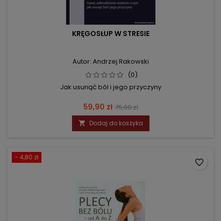
KRĘGOSŁUP W STRESIE
Autor: Andrzej Rakowski
(0)
Jak usunąć ból i jego przyczyny
Cena
Cena
59,90 zł
75,00 zł
podstawowa
Dodaj do koszyka

- 4,80 zł
favorite_border