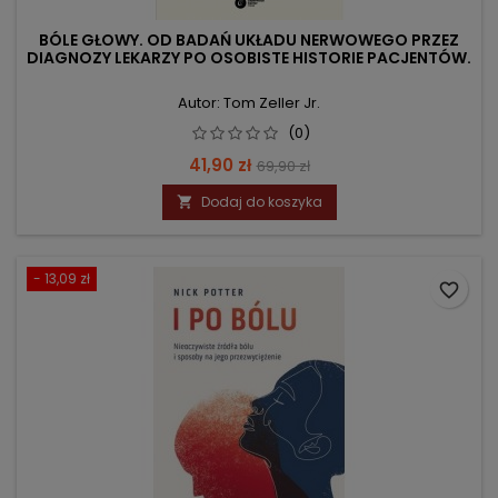
BÓLE GŁOWY. OD BADAŃ UKŁADU NERWOWEGO PRZEZ
DIAGNOZY LEKARZY PO OSOBISTE HISTORIE PACJENTÓW.
Autor: Tom Zeller Jr.
(0)
Cena
Cena
41,90 zł
69,90 zł
podstawowa
Dodaj do koszyka

- 13,09 zł
favorite_border