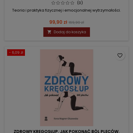
(0)
Teoria i praktyka fizycznej i emocjonalnej wytrzymałości.
Cena
Cena
99,90 zł
169,90 zł
podstawowa
Dodaj do koszyka

- 6,09 zł
favorite_border
ZDROWY KRĘGOSŁUP. JAK POKONAĆ BÓL PLECÓW.