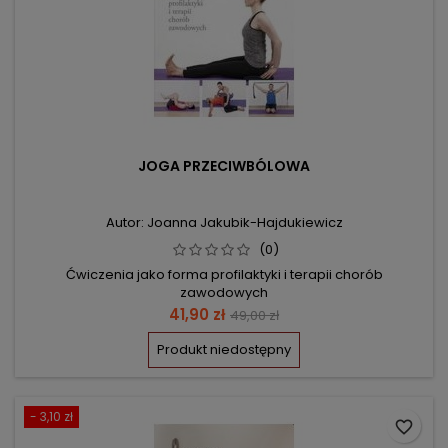
JOGA PRZECIWBÓLOWA
Autor: Joanna Jakubik-Hajdukiewicz
(0)
Ćwiczenia jako forma profilaktyki i terapii chorób
zawodowych
Cena
Cena
41,90 zł
49,00 zł
podstawowa
Produkt niedostępny
- 3,10 zł
favorite_border