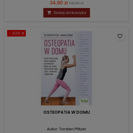
Cena
Cena
34,90 zł
59,90 zł
podstawowa
Dodaj do koszyka

- 21,00 zł
favorite_border
OSTEOPATIA W DOMU
Autor: Torsten Pfitzer