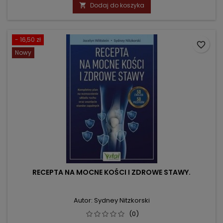
podstawowa
Dodaj do koszyka

- 16,50 zł
favorite_border
Nowy
RECEPTA NA MOCNE KOŚCI I ZDROWE STAWY.
Autor: Sydney Nitzkorski
(0)