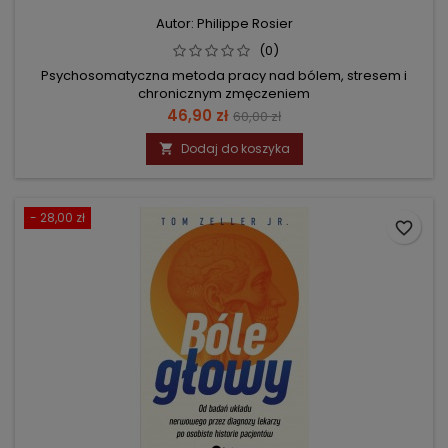
Autor: Philippe Rosier
(0)
Psychosomatyczna metoda pracy nad bólem, stresem i
chronicznym zmęczeniem
Cena
Cena
46,90 zł
60,00 zł
podstawowa
Dodaj do koszyka

- 28,00 zł
favorite_border