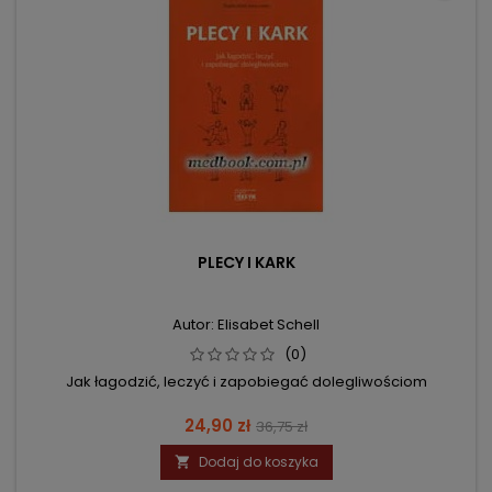
PLECY I KARK
Autor: Elisabet Schell
(0)
Jak łagodzić, leczyć i zapobiegać dolegliwościom
Cena
Cena
24,90 zł
36,75 zł
podstawowa
Dodaj do koszyka
