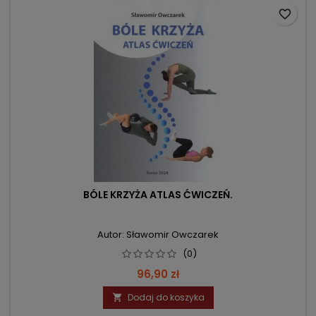
favorite_border
BÓLE KRZYŻA ATLAS ĆWICZEŃ.
Autor: Sławomir Owczarek
(0)
Cena
96,90 zł
Dodaj do koszyka
