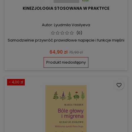
KINEZJOLOGIA STOSOWANA W PRAKTYCE
Autor: Lyudmila Vasilyeva
(0)
Samodzielnie przywróć prawidłowe napięcie i funkcje mięśni
Cena
Cena
64,90 zł
75,90 zł
podstawowa
Produkt niedostępny
- 4,00 zł
favorite_border