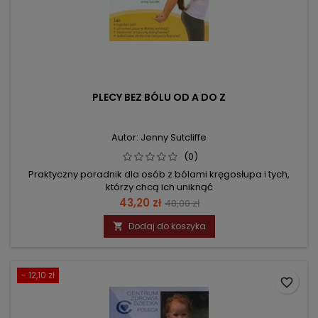
PLECY BEZ BÓLU OD A DO Z
Autor: Jenny Sutcliffe
(0)
Praktyczny poradnik dla osób z bólami kręgosłupa i tych,
którzy chcą ich uniknąć
Cena
Cena
43,20 zł
48,00 zł
podstawowa
Dodaj do koszyka

- 12,10 zł
favorite_border