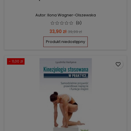
Autor: Ilona Wagner-Olszewska
(0)
Cena
Cena
33,90 zł
39,99 zł
podstawowa
Produkt niedostępny
- 11,00 zł
favorite_border