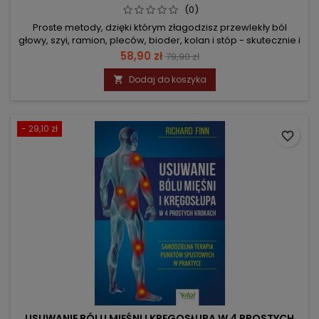
(0)
Proste metody, dzięki którym złagodzisz przewlekły ból
głowy, szyi, ramion, pleców, bioder, kolan i stóp - skutecznie i
długotrwale
Cena
Cena
58,90 zł
79,90 zł
podstawowa
Dodaj do koszyka

- 29,10 zł
favorite_border
USUWANIE BÓLU MIĘŚNI I KRĘGOSŁUPA W 4 PROSTYCH