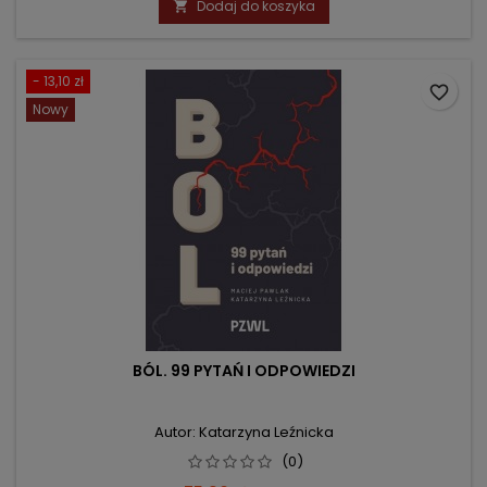
Dodaj do koszyka

- 13,10 zł
favorite_border
Nowy
BÓL. 99 PYTAŃ I ODPOWIEDZI
Autor: Katarzyna Leźnicka
(0)