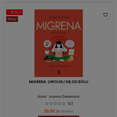
- 25,10 zł
favorite_border
Nowy
MIGRENA. UWOLNIJ SIĘ OD BÓLU
Autor: Joanna Zielewska
(0)
Cena
Cena
39,90 zł
65,00 zł