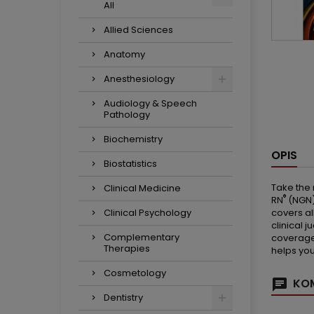
All
Allied Sciences
Anatomy
Anesthesiology
Audiology & Speech
Pathology
Biochemistry
OPIS
Biostatistics
Take the 
Clinical Medicine
®
RN
(NGN
Clinical Psychology
covers al
clinical 
Complementary
coverage 
Therapies
helps you
Cosmetology
KOM
Dentistry