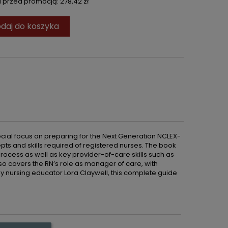
ni przed promocją:
278,42 zł
daj do koszyka
pecial focus on preparing for the Next Generation NCLEX-
ts and skills required of registered nurses. The book
process as well as key provider-of-care skills such as
o covers the RN’s role as manager of care, with
by nursing educator Lora Claywell, this complete guide