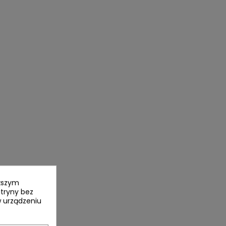
yższym
itryny bez
 urządzeniu