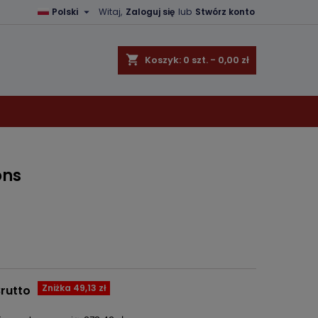

Polski
Witaj,
Zaloguj się
lub
Stwórz konto
×
×
×
shopping_cart
Koszyk:
0
szt. - 0,00 zł
ę
ń
ons
Zniżka 49,13 zł
rutto