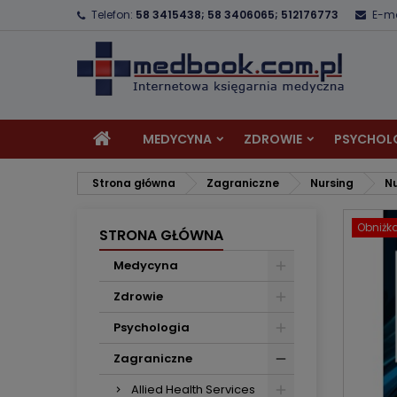
Telefon:
58 3415438; 58 3406065; 512176773
E-ma
D
U
Z
add_circle_outline
Mu
Na
MEDYCYNA
ZDROWIE
PSYCHOL
Strona główna
Zagraniczne
Nursing
Nu
Obniżk
STRONA GŁÓWNA
Medycyna
Zdrowie
Psychologia
Zagraniczne
Allied Health Services