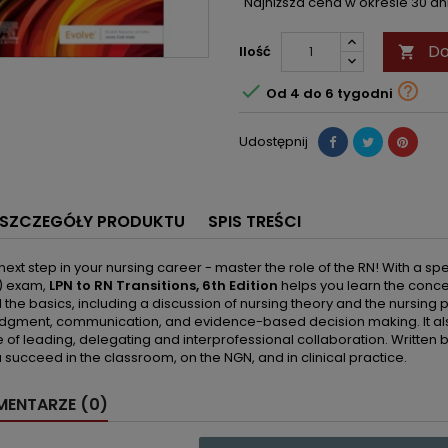
Najniższa cena w okresie 30 d
Do
Ilość



Od 4 do 6 tygodni
Udostępnij
SZCZEGÓŁY PRODUKTU
SPIS TREŚCI
next step in your nursing career - master the role of the RN! With a s
) exam,
LPN to RN Transitions, 6th Edition
helps you learn the concep
l the basics, including a discussion of nursing theory and the nursing 
judgment, communication, and evidence-based decision making. It als
of leading, delegating and interprofessional collaboration. Written 
 succeed in the classroom, on the NGN, and in clinical practice.
ENTARZE (0)