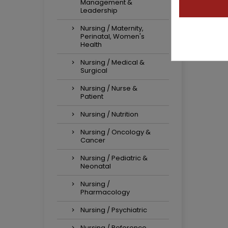
Management &
Leadership
Nursing / Maternity,
Perinatal, Women's
Health
Nursing / Medical &
Surgical
Nursing / Nurse &
Patient
Nursing / Nutrition
Nursing / Oncology &
Cancer
Nursing / Pediatric &
Neonatal
Nursing /
Pharmacology
Nursing / Psychiatric
Nursing / Reference