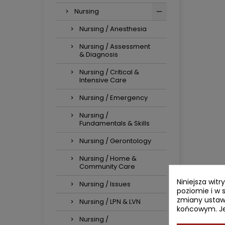
Nursing
Nursing / Anesthesia
Nursing / Assessment
& Diagnosis
Nursing / Critical &
Intensive Care
Nursing / Emergency
Nursing /
Fundamentals & Skills
Nursing / Gerontology
Nursing / Home &
Community Care
Niniejsza wit
Nursing / Issues
poziomie i w 
zmiany ustaw
Nursing / LPN & LVN
końcowym. Jeś
Nursing /