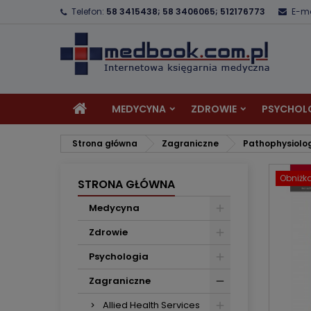
Telefon:
58 3415438; 58 3406065; 512176773
E-ma
D
U
Z
add_circle_outline
Mu
Na
MEDYCYNA
ZDROWIE
PSYCHOL
Strona główna
Zagraniczne
Pathophysiolo
Obniżk
STRONA GŁÓWNA
Medycyna
Zdrowie
Psychologia
Zagraniczne
Allied Health Services