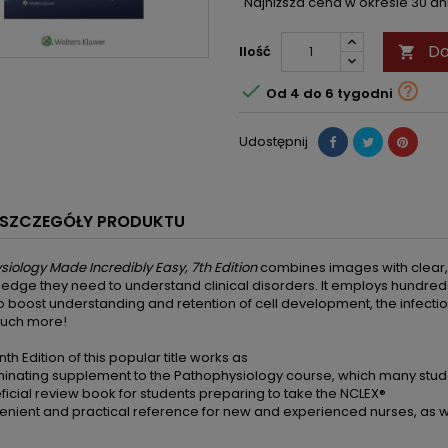
Najniższa cena w okresie 30 d
Do
Ilość



Od 4 do 6 tygodni
Udostępnij
SZCZEGÓŁY PRODUKTU
iology Made Incredibly Easy, 7th Edition
combines images with clear, 
edge they need to understand clinical disorders. It employs hundred
 boost understanding and retention of cell development, the infecti
much more!
th Edition of this popular title works as
uminating supplement to the Pathophysiology course, which many stud
ficial review book for students preparing to take the NCLEX®
enient and practical reference for new and experienced nurses, as we