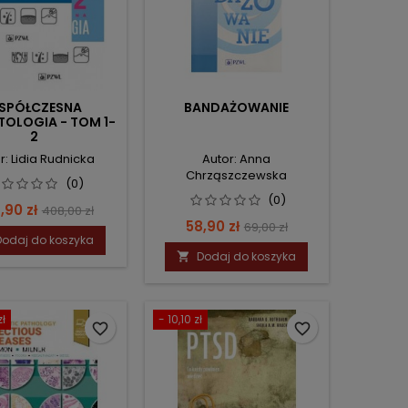
SPÓŁCZESNA
BANDAŻOWANIE
OLOGIA - TOM 1-
2
r: Lidia Rudnicka
Autor: Anna
Chrząszczewska
(0)
(0)
na
Cena
,90 zł
408,00 zł
Cena
Cena
58,90 zł
69,00 zł
podstawowa
Dodaj do koszyka
podstawowa
Dodaj do koszyka

zł
- 10,10 zł
favorite_border
favorite_border