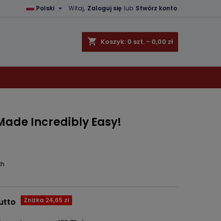

Polski
Witaj,
Zaloguj się
lub
Stwórz konto
×
×
×
shopping_cart
Koszyk:
0
szt. - 0,00 zł
ę
ń
Made Incredibly Easy!
th
Zniżka 24,65 zł
utto