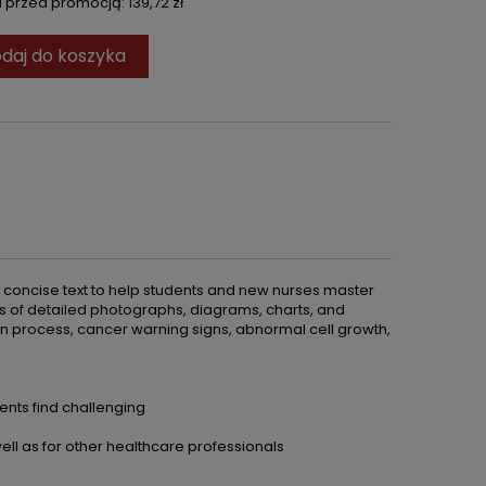
ni przed promocją:
139,72 zł
daj do koszyka
concise text to help students and new nurses master
s of detailed photographs, diagrams, charts, and
on process, cancer warning signs, abnormal cell growth,
ents find challenging
ll as for other healthcare professionals