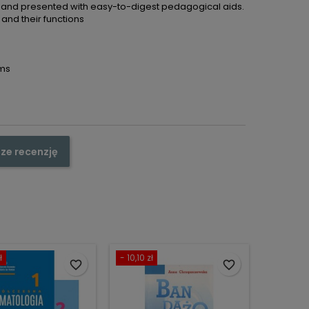
, and presented with easy-to-digest pedagogical aids.
and their functions
rms
ze recenzję
ł
- 10,10 zł
favorite_border
favorite_border