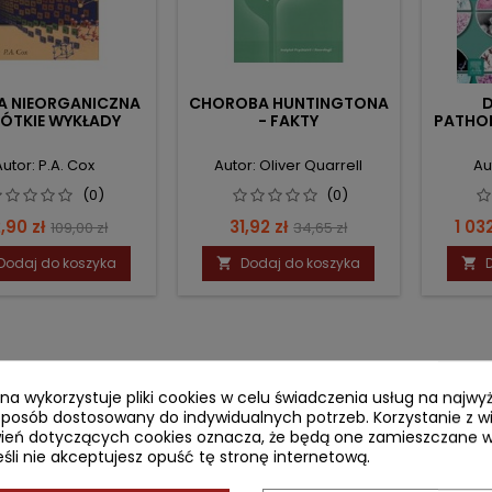
A NIEORGANICZNA
CHOROBA HUNTINGTONA
RÓTKIE WYKŁADY
- FAKTY
PATHOL
Autor: P.A. Cox
Autor: Oliver Quarrell
Au
(0)
(0)
ena
Cena
Cena
Cena
Cen
,90 zł
31,92 zł
1 03
109,00 zł
34,65 zł
podstawowa
podstawowa
Dodaj do koszyka
Dodaj do koszyka


ryna wykorzystuje pliki cookies w celu świadczenia usług na najw
sposób dostosowany do indywidualnych potrzeb. Korzystanie z w
ień dotyczących cookies oznacza, że będą one zamieszczane w
li nie akceptujesz opuść tę stronę internetową.