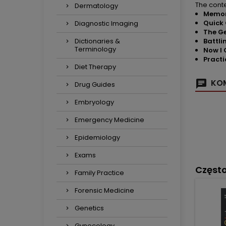
The conte
Dermatology
Memor
Quick 
Diagnostic Imaging
The Ge
Dictionaries &
Battlin
Terminology
Now I G
Practi
Diet Therapy
KOM
Drug Guides
Embryology
Emergency Medicine
Epidemiology
Exams
Częst
Family Practice
Forensic Medicine
Genetics
Gynecology