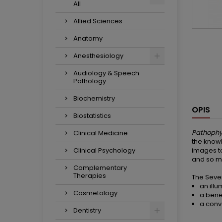
All
Allied Sciences
Anatomy
Anesthesiology
Audiology & Speech
Pathology
Biochemistry
OPIS
Biostatistics
Pathophys
Clinical Medicine
the knowl
Clinical Psychology
images to
and so 
Complementary
Therapies
The Seven
an ill
Cosmetology
a bene
a conv
Dentistry