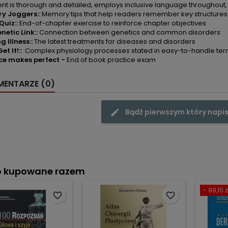
nt is thorough and detailed, employs inclusive language throughout
y Joggers::
Memory tips that help readers remember key structures 
Quiz::
End-of-chapter exercise to reinforce chapter objectives
netic Link::
Connection between genetics and common disorders
g Illness::
The latest treatments for diseases and disorders
et It!::
Complex physiology processes stated in easy-to-handle te
ce makes perfect -
End of book practice exam
ENTARZE (0)
Bądź pierwszym który napis
o kupowane razem
- 99,10 z
favorite_border
favorite_border