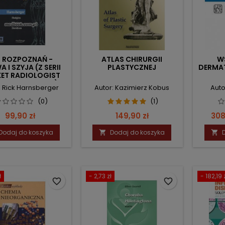
0 ROZPOZNAŃ -
ATLAS CHIRURGII
W
 I SZYJA (Z SERII
PLASTYCZNEJ
DERMAT
ET RADIOLOGIST
100 DIAGNOSES)
: Rick Harnsberger
Autor: Kazimierz Kobus
Auto
(0)
(1)
Cena
Cena
Ce
99,90 zł
149,90 zł
308
Dodaj do koszyka
Dodaj do koszyka


ł
- 2,73 zł
- 182,19 
favorite_border
favorite_border