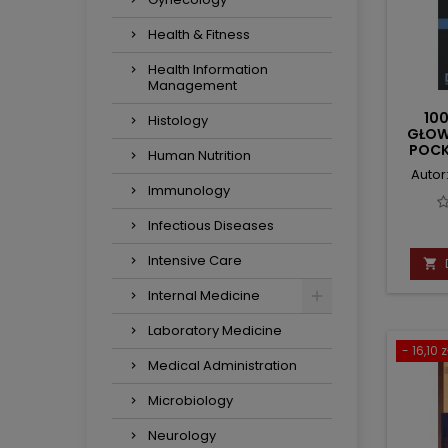
Health & Fitness
Health Information
Management
10
Histology
GŁOWA
POCK
Human Nutrition
TOP 
Autor
Immunology
Infectious Diseases
Intensive Care

Internal Medicine
Laboratory Medicine
- 16,10 z
Medical Administration
Microbiology
Neurology