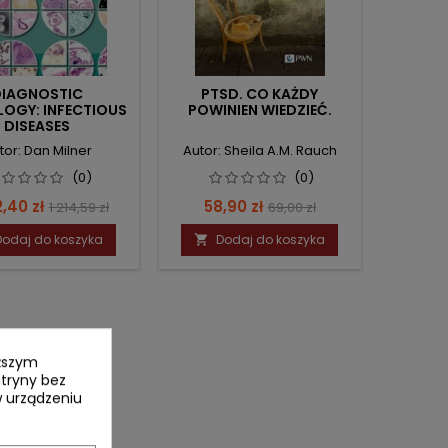
DIAGNOSTIC
PTSD. CO KAŻDY
OGY: INFECTIOUS
POWINIEN WIEDZIEĆ.
DISEASES
tor: Dan Milner
Autor: Sheila A.M. Rauch
(0)
(0)
a
Cena
Cena
Cena
2,40 zł
58,90 zł
1 214,59 zł
69,00 zł
podstawowa
podstawowa
Dodaj do koszyka
Dodaj do koszyka

yższym
itryny bez
 urządzeniu