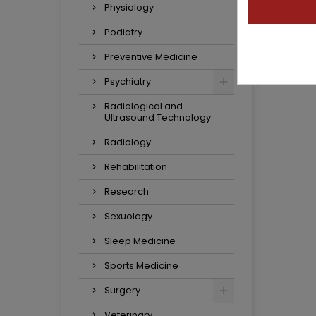
Physiology
Podiatry
Preventive Medicine
Psychiatry
Radiological and
Ultrasound Technology
Radiology
Rehabilitation
Research
Sexuology
Sleep Medicine
Sports Medicine
Surgery
Veterinary