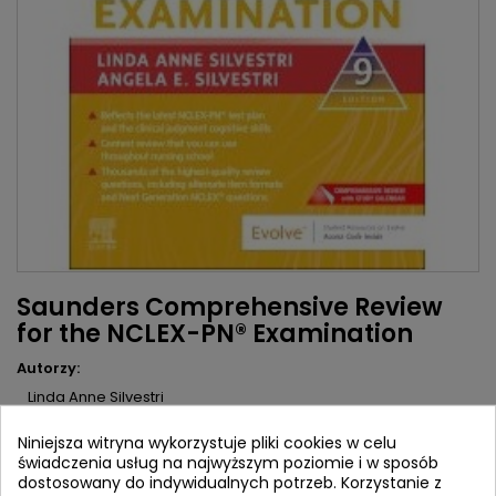
Saunders Comprehensive Review
for the NCLEX-PN® Examination
Autorzy:
Linda Anne Silvestri
Angela Silvestri
Niniejsza witryna wykorzystuje pliki cookies w celu
Wydawca:
Saunders
świadczenia usług na najwyższym poziomie i w sposób
ISBN:
9780443112874
dostosowany do indywidualnych potrzeb. Korzystanie z