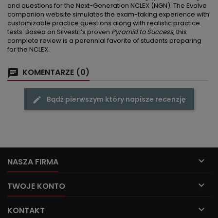
and questions for the
Next-Generation NCLEX (NGN). The Evolve
companion website simulates the exam-taking experience with
customizable practice questions along with realistic practice
tests. Based on Silvestri’s proven
Pyramid to Success
, this
complete review is a perennial favorite of students preparing
for the NCLEX.
KOMENTARZE (0)
Bądź pierwszym który napisze recenzję

NASZA FIRMA

TWOJE KONTO

KONTAKT