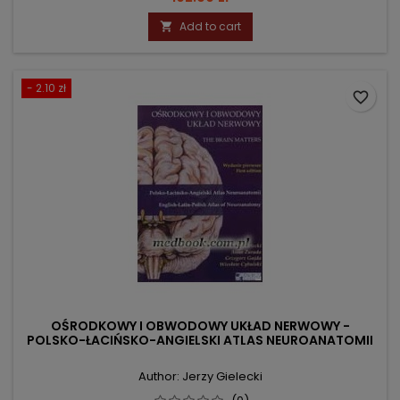
Add to cart

- 2.10 zł
favorite_border
OŚRODKOWY I OBWODOWY UKŁAD NERWOWY -
POLSKO-ŁACIŃSKO-ANGIELSKI ATLAS NEUROANATOMII
Author: Jerzy Gielecki