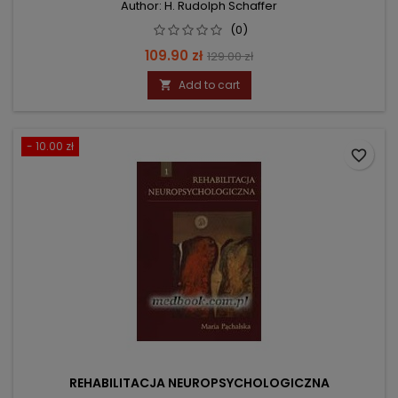
Author: H. Rudolph Schaffer
(0)
Price
Regular
109.90 zł
129.00 zł
price
Add to cart

- 10.00 zł
favorite_border
REHABILITACJA NEUROPSYCHOLOGICZNA