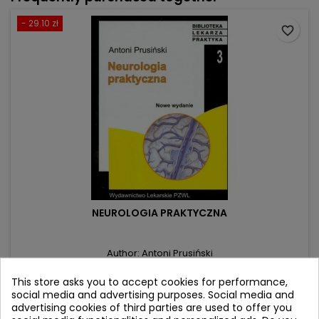
- 29.10 zł
favorite_border
NEUROLOGIA PRAKTYCZNA
Author: Antoni Prusiński
(0)
This store asks you to accept cookies for performance,
Price
Regular
169.90 zł
social media and advertising purposes. Social media and
199.00 zł
advertising cookies of third parties are used to offer you
price
Add to cart
