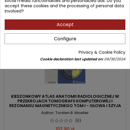
social media functionalities and personalized ads. Do you
accept these cookies and the processing of personal data
involved?
favorite_border
Accept
Configure
Privacy & Cookie Policy
Cookie declaration last updated on:
09/30/2024
KIESZONKOWY ATLAS ANATOMII RADIOLOGICZNEJ W
PRZEKROJACH TOMOGRAFII KOMPUTEROWEJ I
REZONANSU MAGNETYCZNEGO TOM I - GŁOWA I SZYJA
Author: Torsten B. Moeller
(0)
Price
102.90 zł