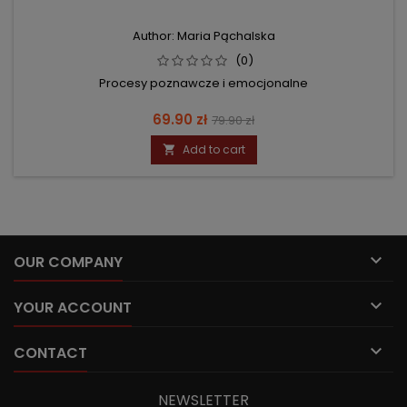
Author: Maria Pąchalska
(0)
Procesy poznawcze i emocjonalne
Price
Regular
69.90 zł
79.90 zł
price
Add to cart


OUR COMPANY

YOUR ACCOUNT

CONTACT
NEWSLETTER