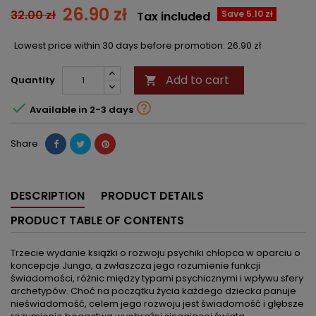
26.90 zł
32.00 zł
Save 5.10 zł
Tax included
Lowest price within 30 days before promotion:
26.90 zł
Add to cart
Quantity



Available in 2-3 days
Share
DESCRIPTION
PRODUCT DETAILS
PRODUCT TABLE OF CONTENTS
Trzecie wydanie książki o rozwoju psychiki chłopca w oparciu o
koncepcje Junga, a zwłaszcza jego rozumienie funkcji
świadomości, różnic między typami psychicznymi i wpływu sfery
archetypów. Choć na początku życia każdego dziecka panuje
nieświadomość, celem jego rozwoju jest świadomość i głębsze