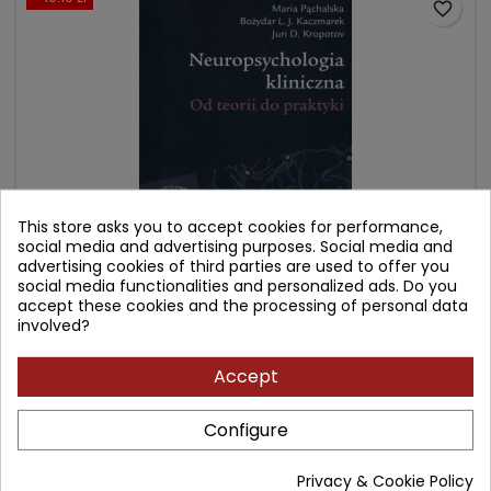
favorite_border
This store asks you to accept cookies for performance,
social media and advertising purposes. Social media and
advertising cookies of third parties are used to offer you
social media functionalities and personalized ads. Do you
NEUROPSYCHOLOGIA KLINICZNA
accept these cookies and the processing of personal data
involved?
Author: Maria Pąchalska
Accept
(1)
Od teorii do praktyki
Configure
Price
Regular
119.90 zł
139.00 zł
price
Privacy & Cookie Policy
Add to cart
