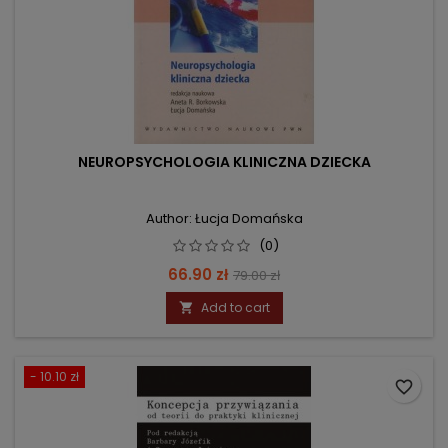
NEUROPSYCHOLOGIA KLINICZNA DZIECKA
Author: Łucja Domańska
(0)
Price
Regular
66.90 zł
79.00 zł
price
Add to cart

- 10.10 zł
favorite_border