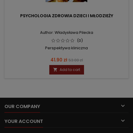
PSYCHOLOGIA ZDROWIA DZIECI I MŁODZIEŻY
Author: Władysława Pilecka
(0)
Perspektywa kliniczna
Price
Regular
41.90 zł
53.00 zł
price
Add to cart


OUR COMPANY

YOUR ACCOUNT