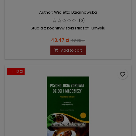
Author: Wioletta Dziarnowska
(0)
Studia z kognitywistyki i filozofii umysłu
Price
Regular
43.47 zł
47.25 zł
price
Add to cart

- 11.10 zł
favorite_border