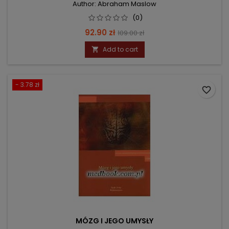
Author: Abraham Maslow
(0)
Price
Regular
92.90 zł
109.00 zł
price
Add to cart

- 3.78 zł
favorite_border
MÓZG I JEGO UMYSŁY