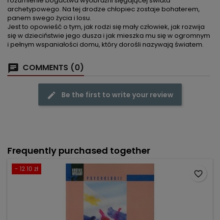
rozumienie bogactwa wyobraźni sięgającej świata
archetypowego. Na tej drodze chłopiec zostaje bohaterem,
panem swego życia i losu.
Jest to opowieść o tym, jak rodzi się mały człowiek, jak rozwija
się w dzieciństwie jego dusza i jak mieszka mu się w ogromnym
i pełnym wspaniałości domu, który dorośli nazywają światem.
COMMENTS (0)
Be the first to write your review
Frequently purchased together
- 12.10 zł
favorite_border