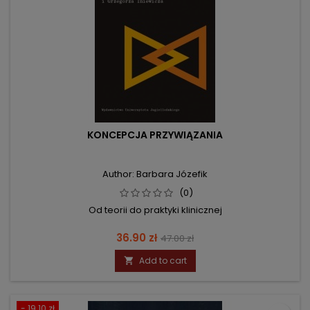
KONCEPCJA PRZYWIĄZANIA
Author: Barbara Józefik
(0)
Od teorii do praktyki klinicznej
Price
Regular
36.90 zł
47.00 zł
price
Add to cart

- 19.10 zł