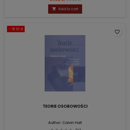
price
Add to cart

- 16.10 zł
favorite_border
TEORIE OSOBOWOŚCI
Author: Calvin Hall