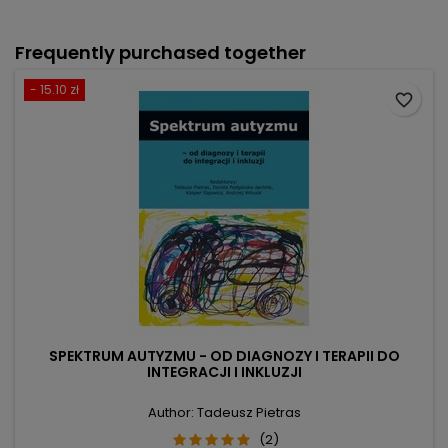
Frequently purchased together
- 15.10 zł
favorite_border
SPEKTRUM AUTYZMU - OD DIAGNOZY I TERAPII DO
INTEGRACJI I INKLUZJI
Author: Tadeusz Pietras
(2)