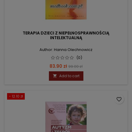
TERAPIA DZIECI Z NIEPEŁNOSPRAWNOŚCIĄ
INTELEKTUALNĄ
Author: Hanna Olechnowicz
(0)
Price
Regular
83.90 zł
99.00 zł
price
Add to cart

- 12.10 zł
favorite_border