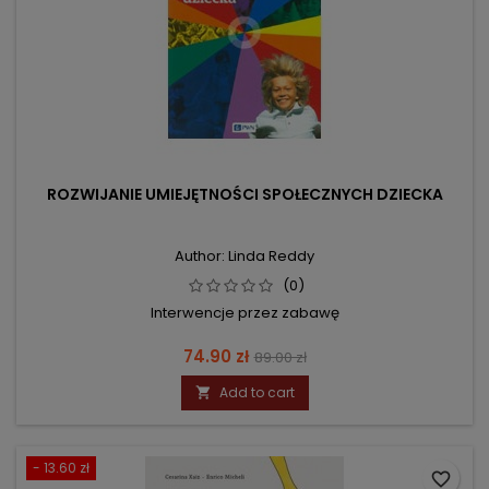
ROZWIJANIE UMIEJĘTNOŚCI SPOŁECZNYCH DZIECKA
Author: Linda Reddy
(0)
Interwencje przez zabawę
Price
Regular
74.90 zł
89.00 zł
price
Add to cart

- 13.60 zł
favorite_border