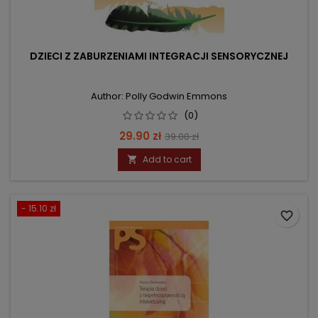
DZIECI Z ZABURZENIAMI INTEGRACJI SENSORYCZNEJ
Author: Polly Godwin Emmons
(0)
Price
Regular
29.90 zł
39.00 zł
price
Add to cart

- 15.10 zł
favorite_border