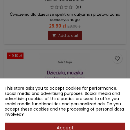
(0)
Ćwiczenia dla dzieci ze spektrum autyzmu i przetwarzania
sensorycznego
Price
Regular
25.80 zł
28.00 zł
price
Add to cart

- 9.10 zł
favorite_border
This store asks you to accept cookies for performance,
social media and advertising purposes. Social media and
advertising cookies of third parties are used to offer you
social media functionalities and personalized ads. Do you
accept these cookies and the processing of personal data
involved?
Accept