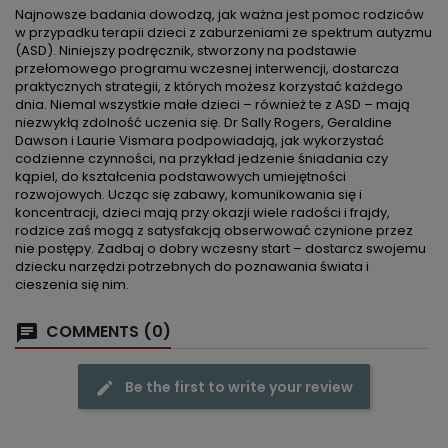
Najnowsze badania dowodzą, jak ważna jest pomoc rodziców
w przypadku terapii dzieci z zaburzeniami ze spektrum autyzmu
(ASD). Niniejszy podręcznik, stworzony na podstawie
przełomowego programu wczesnej interwencji, dostarcza
praktycznych strategii, z których możesz korzystać każdego
dnia. Niemal wszystkie małe dzieci – również te z ASD – mają
niezwykłą zdolność uczenia się. Dr Sally Rogers, Geraldine
Dawson i Laurie Vismara podpowiadają, jak wykorzystać
codzienne czynności, na przykład jedzenie śniadania czy
kąpiel, do kształcenia podstawowych umiejętności
rozwojowych. Ucząc się zabawy, komunikowania się i
koncentracji, dzieci mają przy okazji wiele radości i frajdy,
rodzice zaś mogą z satysfakcją obserwować czynione przez
nie postępy. Zadbaj o dobry wczesny start – dostarcz swojemu
dziecku narzędzi potrzebnych do poznawania świata i
cieszenia się nim.
COMMENTS (0)
Be the first to write your review