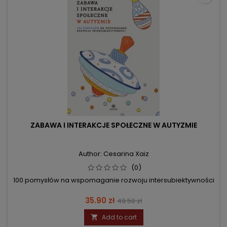
ZABAWA I INTERAKCJE SPOŁECZNE W AUTYZMIE
Author: Cesarina Xaiz
(0)
100 pomysłów na wspomaganie rozwoju intersubiektywności
Price
Regular
35.90 zł
49.50 zł
price
Add to cart
