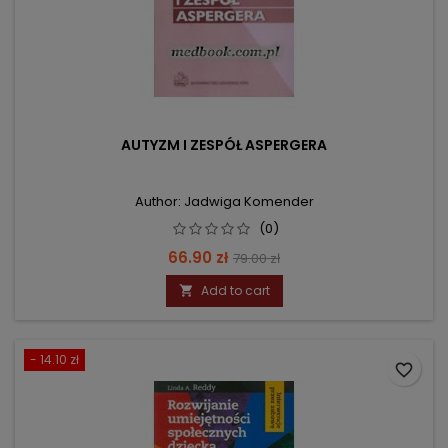
AUTYZM I ZESPÓŁ ASPERGERA
Author: Jadwiga Komender
(0)
Price
Regular
66.90 zł
79.00 zł
price
Add to cart

- 14.10 zł
favorite_border