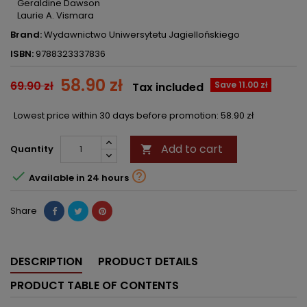
Geraldine Dawson
Laurie A. Vismara
Brand:
Wydawnictwo Uniwersytetu Jagiellońskiego
ISBN:
9788323337836
58.90 zł
69.90 zł
Save 11.00 zł
Tax included
Lowest price within 30 days before promotion:
58.90 zł
Add to cart
Quantity



Available in 24 hours
Share
DESCRIPTION
PRODUCT DETAILS
PRODUCT TABLE OF CONTENTS