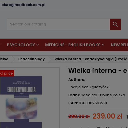
:
biuro@medbook.com.pl
dd to wishlist
reate wishlist
ign in

u need to be logged in to save products in your wishlist.
shlist name
PSYCHOLOGY
MEDICINE - ENGLISH BOOKS
NEW REL
Cancel
Sign i
icine
Endocrinology
Wielka interna - endokrynologia (Część 
Cancel
Create wishlis
Wielka interna - 
d price
Authors:
Wojciech Zgliczyński
Brand:
Medical Tribune Polska
ISBN:
9788362597291
239.00 zł
290.00 zł