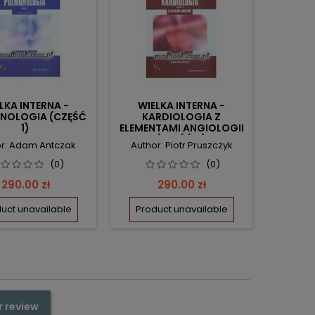
LKA INTERNA -
WIELKA INTERNA -
WIE
NOLOGIA (CZĘŚĆ
KARDIOLOGIA Z
DI
1)
ELEMENTAMI ANGIOLOGII
(CZĘŚĆ 2)
r: Adam Antczak
Author: Piotr Pruszczyk
Author:
(0)
(0)
Price
Price
290.00 zł
290.00 zł
uct unavailable
Product unavailable
Prod
r review