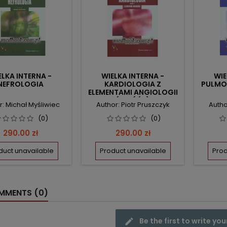
ELKA INTERNA -
WIELKA INTERNA -
WIE
NEFROLOGIA
KARDIOLOGIA Z
PULMO
ELEMENTAMI ANGIOLOGII
(CZĘŚĆ 1)
r: Michał Myśliwiec
Author: Piotr Pruszczyk
Autho
(0)
(0)
Price
Price
290.00 zł
290.00 zł
duct unavailable
Product unavailable
Prod
MENTS (0)
Be the first to write you