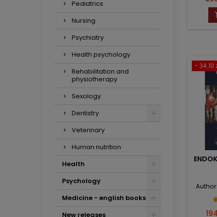
Pediatrics
Nursing
Psychiatry
Health psychology
- 34.10 
Rehabilitation and
physiotherapy
Sexology
Dentistry
Veterinary
Human nutrition
ENDOK
Health
Psychology
Author
Medicine - english books
Pri
194
New releases