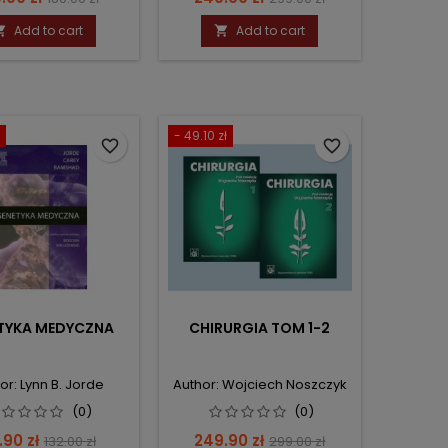
price
price
Add to cart
Add to cart


- 49.10 zł
favorite_border
favorite_border
TYKA MEDYCZNA
CHIRURGIA TOM 1-2
or: Lynn B. Jorde
Author: Wojciech Noszczyk
(0)
(0)
ce
Regular
Price
Regular
.90 zł
249.90 zł
132.00 zł
299.00 zł