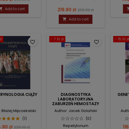
price
Add to cart
Price
Regular

219.90 zł
259.00 zł
price
Add to cart

zł
- 7.10 zł
- 15.10 zł
favorite_border
favorite_border
RYNOLOGIA CIĄŻY
DIAGNOSTYKA
GENE
LABORATORYJNA
ZABURZEŃ HEMOSTAZY
: Błażej Męczekalski
Author: Jacek Golański
Auth
(1)
(0)
Repetytorium
ce
Regular
Pri
.90 zł
116
229.00 zł