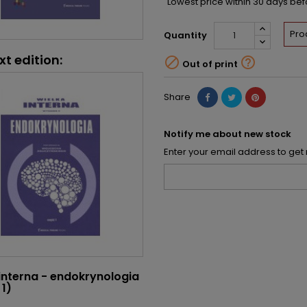
Lowest price within 30 days be
Pro
Quantity
xt edition:


Out of print
Share
Notify me about new stock
Enter your email address to get 
interna - endokrynologia
1)