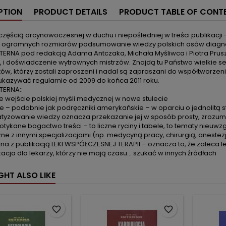
PTION
PRODUCT DETAILS
PRODUCT TABLE OF CONT
częścią arcynowoczesnej w duchu i niepośledniej w treści publikacji 
k ogromnych rozmiarów podsumowanie wiedzy polskich asów diagnosty
TERNA pod redakcją Adama Antczaka, Michała Myśliwca i Piotra Pruszc
 i doświadczenie wytrawnych mistrzów. Znajdą tu Państwo wielkie se
tów, którzy zostali zaproszeni i nadal są zapraszani do współtworze
kazywać regularnie od 2009 do końca 2011 roku.
TERNA::
łe wejście polskiej myśli medycznej w nowe stulecie
e – podobnie jak podręczniki amerykańskie – w oparciu o jednolitą s
yzowanie wiedzy oznacza przekazanie jej w sposób prosty, zrozumiał
potykane bogactwo treści – to liczne ryciny i tabele, to tematy nie
e z innymi specjalizacjami (np. medycyną pracy, chirurgią, anestez
ójna z publikacją LEKI WSPÓŁCZESNEJ TERAPII – oznacza to, że zaleca l
ikacja dla lekarzy, którzy nie mają czasu... szukać w innych źródłach
GHT ALSO LIKE
favorite_border
favorite_border