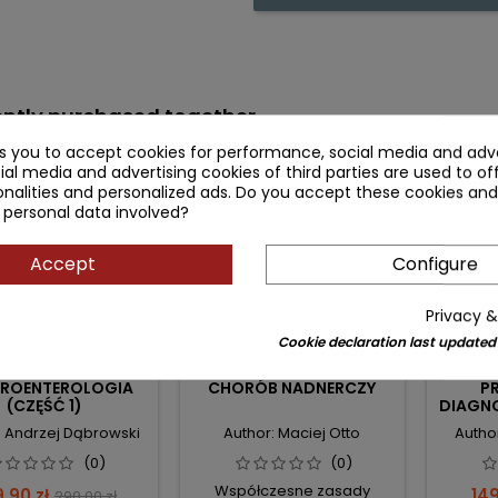
ntly purchased together
ks you to accept cookies for performance, social media and adve
zł
- 39.10 zł
- 30.10 z
favorite_border
favorite_border
ial media and advertising cookies of third parties are used to of
nalities and personalized ads. Do you accept these cookies and
 personal data involved?
Accept
Configure
Privacy &
Cookie declaration last updated
ELKA INTERNA -
DIAGNOSTYKA I LECZENIE
CHOR
ROENTEROLOGIA
CHORÓB NADNERCZY
P
(CZĘŚĆ 1)
DIAGNO
: Andrzej Dąbrowski
Author: Maciej Otto
Autho
(0)
(0)
Współczesne zasady
ce
Regular
Pri
.90 zł
149
290.00 zł