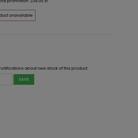
fore promotion:
239.00 zł
duct unavailable
notifications about new stock of this product
SAVE