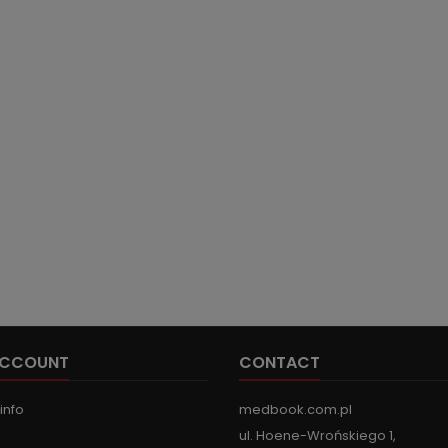
ACCOUNT
CONTACT
info
medbook.com.pl
ul. Hoene-Wrońskiego 1,