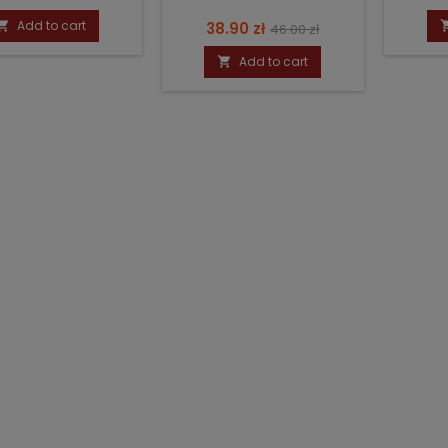
price
Add to cart
Price
Regular

38.90 zł
46.00 zł
price
Add to cart
