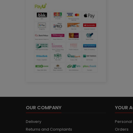
OUR COMPANY
YOUR 
Delivery
Personal 
Returns and Complaints
Orders