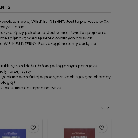
ENTS
- wielotomowej WIELKIEJ INTERNY. Jest to pierwsze w XXI
ki i terapii.
zyka łączy pokolenia. Jest w niej i świeże spojrzenie
rce i głęboką wiedzę setek wybitnych polskich
nia WIELKIEJ INTERNY. Poszczególne tomy będą się
trukturę rozdziału ułożoną w logicznym porządku;
y i przejrzysty
uwzględniane wcześniej w podręcznikach, łączące choroby
jologią)
eki aktualnie dostępne na rynku
<
>
favorite_border
favorite_border