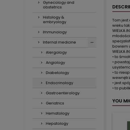
Gynecology and
DESCRI
obstetrics
Histology &
Tom jest 
embryology
wieku ta
WIELKA IN
Immunology
młodości,
specjalis
Internal medicine
bowiem u
WIELKA IN
Alergology
• to śmia
• powstaj
Angiology
usystemat
• to nies
Diabetology
wewnętrzn
• jest sp
Endocrinology
• to publ
Gastroenterology
YOU MI
Geriatrics
Hematology
Hepatology