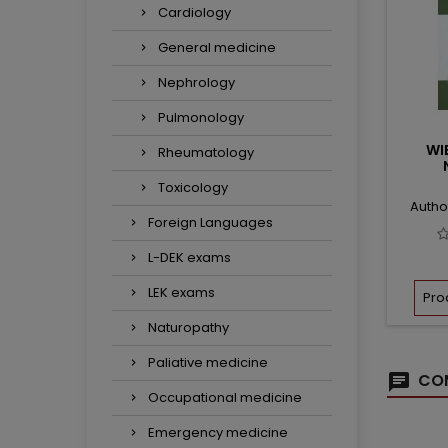
Cardiology
General medicine
Nephrology
Pulmonology
WI
Rheumatology
Toxicology
Autho
Foreign Languages
L-DEK exams
LEK exams
Pro
Naturopathy
Paliative medicine
COM
Occupational medicine
Emergency medicine