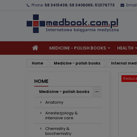
Phone:
58 3415438; 58 3406065; 512176773
Email
A
C
S
add_circle_outline
Yo
Wi
MEDICINE - POLISH BOOKS
HEALTH
Home
Medicine - polish books
Internal med
Reduce
HOME
Medicine - polish books
Anatomy
Anestezjology &
intensive care
Chemistry &
biochemistry