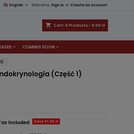

English
Welcome,
Sign in
or
Create an account
×
×
×
shopping_cart
Cart:
0
Products - 0.00 zł
EASES
COMING SOON
n
1)
t
endokrynologia (Część 1)
Save 51.00 zł
Tax included