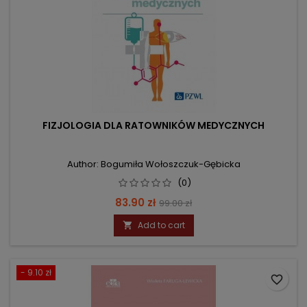
FIZJOLOGIA DLA RATOWNIKÓW MEDYCZNYCH
Author: Bogumiła Wołoszczuk-Gębicka
(0)
Price
Regular
83.90 zł
99.00 zł
price
Add to cart

- 9.10 zł
favorite_border