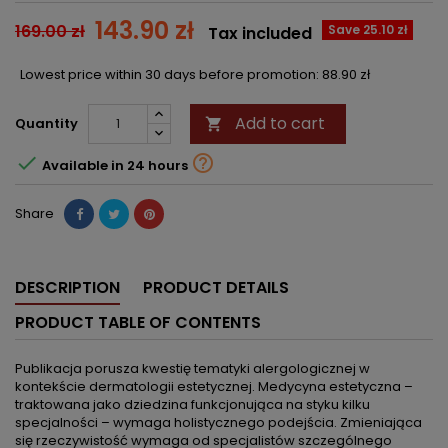
143.90 zł
169.00 zł
Save 25.10 zł
Tax included
Lowest price within 30 days before promotion:
88.90 zł
Add to cart
Quantity



Available in 24 hours
Share
DESCRIPTION
PRODUCT DETAILS
PRODUCT TABLE OF CONTENTS
Publikacja porusza kwestię tematyki alergologicznej w
kontekście dermatologii estetycznej. Medycyna estetyczna –
traktowana jako dziedzina funkcjonująca na styku kilku
specjalności – wymaga holistycznego podejścia. Zmieniająca
się rzeczywistość wymaga od specjalistów szczególnego