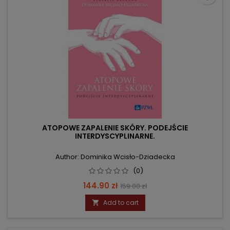
ATOPOWE ZAPALENIE SKÓRY. PODEJŚCIE
INTERDYSCYPLINARNE.
Author: Dominika Wcisło-Dziadecka
(0)
Price
Regular
144.90 zł
159.00 zł
price
Add to cart
