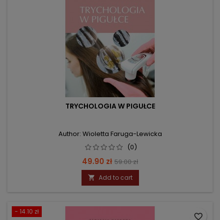
TRYCHOLOGIA W PIGUŁCE
Author: Wioletta Faruga-Lewicka
(0)
Price
Regular
49.90 zł
59.00 zł
price
Add to cart

- 14.10 zł
favorite_border