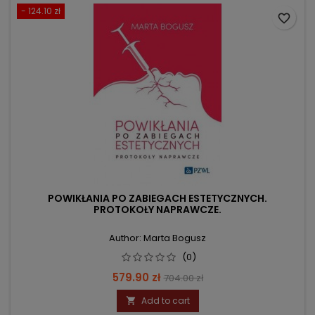
- 124.10 zł
favorite_border
POWIKŁANIA PO ZABIEGACH ESTETYCZNYCH.
PROTOKOŁY NAPRAWCZE.
Author: Marta Bogusz
(0)
Price
Regular
579.90 zł
704.00 zł
price
Add to cart
