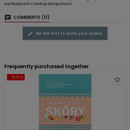
wynikającymi z reakcji alergicznych.
COMMENTS (0)
Be the first to write your review
Frequently purchased together
- 19.10 zł
favorite_border