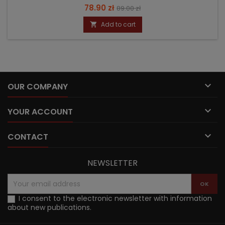
Price
Regular
78.90 zł
89.00 zł
price
Add to cart


OUR COMPANY

YOUR ACCOUNT

CONTACT
NEWSLETTER
I consent to the electronic newsletter with information
about new publications.