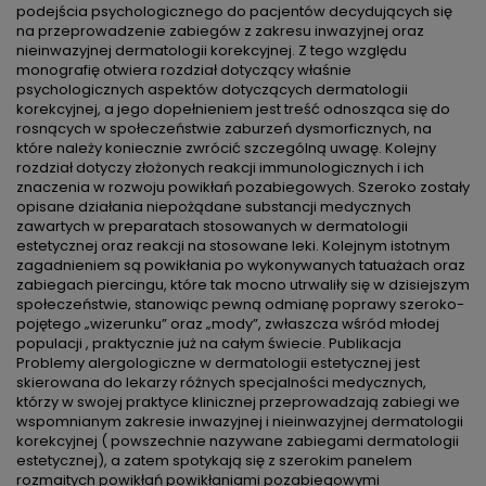
podejścia psychologicznego do pacjentów decydujących się
na przeprowadzenie zabiegów z zakresu inwazyjnej oraz
nieinwazyjnej dermatologii korekcyjnej. Z tego względu
monografię otwiera rozdział dotyczący właśnie
psychologicznych aspektów dotyczących dermatologii
korekcyjnej, a jego dopełnieniem jest treść odnosząca się do
rosnących w społeczeństwie zaburzeń dysmorficznych, na
które należy koniecznie zwrócić szczególną uwagę. Kolejny
rozdział dotyczy złożonych reakcji immunologicznych i ich
znaczenia w rozwoju powikłań pozabiegowych. Szeroko zostały
opisane działania niepożądane substancji medycznych
zawartych w preparatach stosowanych w dermatologii
estetycznej oraz reakcji na stosowane leki. Kolejnym istotnym
zagadnieniem są powikłania po wykonywanych tatuażach oraz
zabiegach piercingu, które tak mocno utrwaliły się w dzisiejszym
społeczeństwie, stanowiąc pewną odmianę poprawy szeroko-
pojętego „wizerunku” oraz „mody”, zwłaszcza wśród młodej
populacji , praktycznie już na całym świecie. Publikacja
Problemy alergologiczne w dermatologii estetycznej jest
skierowana do lekarzy różnych specjalności medycznych,
którzy w swojej praktyce klinicznej przeprowadzają zabiegi we
wspomnianym zakresie inwazyjnej i nieinwazyjnej dermatologii
korekcyjnej ( powszechnie nazywane zabiegami dermatologii
estetycznej), a zatem spotykają się z szerokim panelem
rozmaitych powikłań powikłaniami pozabiegowymi