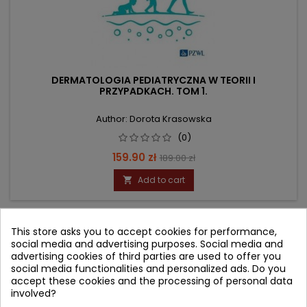
DERMATOLOGIA PEDIATRYCZNA W TEORII I
PRZYPADKACH. TOM 1.
Author: Dorota Krasowska
(0)
Price
Regular
159.90 zł
189.00 zł
price
Add to cart

- 19.10 zł
This store asks you to accept cookies for performance,
favorite_border
social media and advertising purposes. Social media and
advertising cookies of third parties are used to offer you
social media functionalities and personalized ads. Do you
accept these cookies and the processing of personal data
involved?