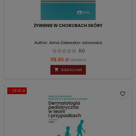
ŻYWIENIE W CHOROBACH SKÓRY
Author: Anna Zalewska-Janowska
(0)
Price
Regular
119.90 zł
139.00 zł
price
Add to cart

- 29.10 zł
favorite_border