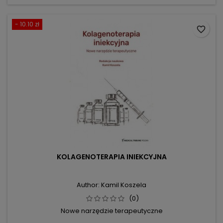
- 10.10 zł
favorite_border
KOLAGENOTERAPIA INIEKCYJNA
Author: Kamil Koszela
(0)
Nowe narzędzie terapeutyczne