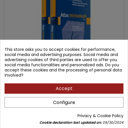
This store asks you to accept cookies for performance,
social media and advertising purposes. Social media and
advertising cookies of third parties are used to offer you
social media functionalities and personalized ads. Do you
ATLAS TRICHOSKOPII
accept these cookies and the processing of personal data
involved?
Author: Lidia Rudnicka
Accept
(4)
Dermoskopia w chorobach włosów i skóry owłosionej. Tom I i
Configure
II (komplet)
Price
Regular
169.90 zł
198.00 zł
Privacy & Cookie Policy
price
Add to cart

Cookie declaration last updated on:
09/30/2024