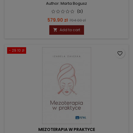
Author: Marta Bogusz
(0)
Price
Regular
579.90 zł
704.00 zł
price
Add to cart

- 29.10 zł
favorite_border
MEZOTERAPIA W PRAKTYCE