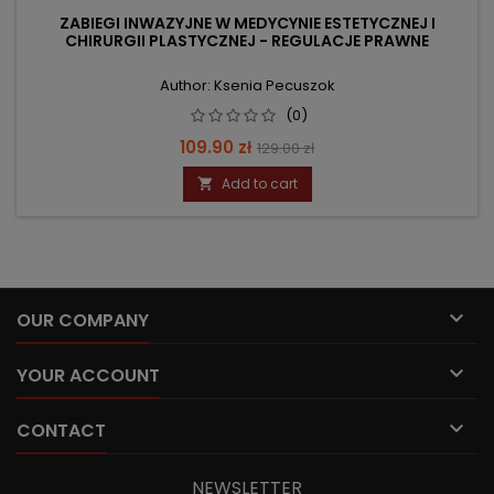
ZABIEGI INWAZYJNE W MEDYCYNIE ESTETYCZNEJ I
CHIRURGII PLASTYCZNEJ - REGULACJE PRAWNE
Author: Ksenia Pecuszok
(0)
Price
Regular
109.90 zł
129.00 zł
price
Add to cart


OUR COMPANY

YOUR ACCOUNT

CONTACT
NEWSLETTER