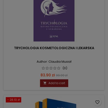
TRYCHOLOGIA KOSMETOLOGICZNA I LEKARSKA
Author: Claudia Musiał
(0)
Price
Regular
83.90 zł
99.00 zł
price
Add to cart

- 28.10 zł
favorite_border