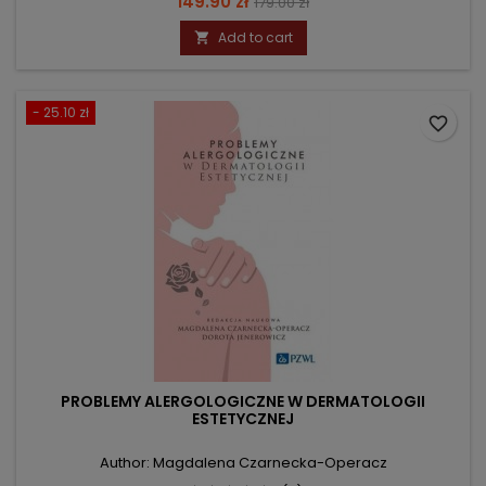
Price
Regular
149.90 zł
179.00 zł
price
Add to cart

- 25.10 zł
favorite_border
PROBLEMY ALERGOLOGICZNE W DERMATOLOGII
ESTETYCZNEJ
Author: Magdalena Czarnecka-Operacz