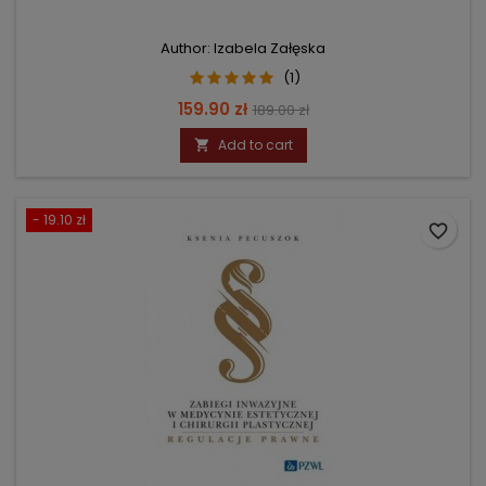
Author: Izabela Załęska
(1)
Price
Regular
159.90 zł
189.00 zł
price
Add to cart

- 19.10 zł
favorite_border