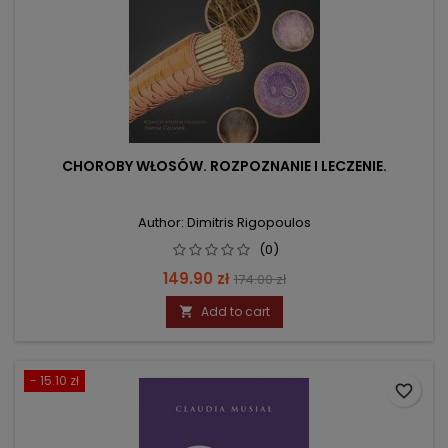
CHOROBY WŁOSÓW. ROZPOZNANIE I LECZENIE.
Author: Dimitris Rigopoulos
(0)
Price
Regular
149.90 zł
174.00 zł
price
Add to cart

- 15.10 zł
favorite_border