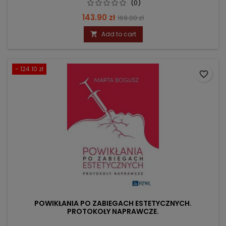
(0)
Price
Regular
143.90 zł
169.00 zł
price
Add to cart

- 124.10 zł
favorite_border
POWIKŁANIA PO ZABIEGACH ESTETYCZNYCH.
PROTOKOŁY NAPRAWCZE.