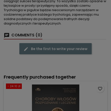
osiągnąć sukces terapeutyczny. To wszystko zostało opisane w
tej książce w prosty i przystępny sposób, dzięki czemu
Trychologia w pigułce będzie nieocenionym narzędziem w
codziennej praktyce każdego trychologa, zapewniając mu
solidne podstawy do podejmowania trafnych decyzji
diagnostycznych i terapeutycznych.
COMMENTS (0)
Be the first to write your review
Frequently purchased together
- 24.10 zł
favorite_border