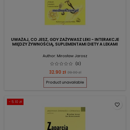
UWAŻAJ, CO JESZ, GDY ZAŻYWASZ LEKI - INTERAKCJE
MIĘDZY ŻYWNOŚCIĄ, SUPLEMENTAMI DIETY A LEKAMI
Author: Mirosław Jarosz
(0)
Price
Regular
32.90 zł
39.00 zł
price
Product unavailable
- 5.10 zł
favorite_border