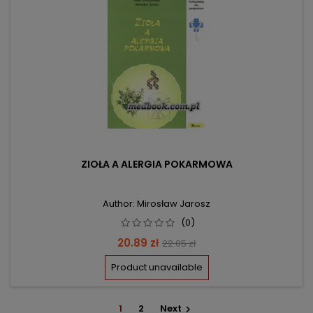
ZIOŁA A ALERGIA POKARMOWA
Author: Mirosław Jarosz
(0)
Price
Regular
20.89 zł
22.05 zł
price
Product unavailable
1
2
Next
