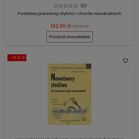
(0)
Podstawy prewencji otyłości i chorób niezakaźnych
Price
Regular
142.90 zł
159.00 zł
price
Product unavailable
- 10.10 zł
favorite_border