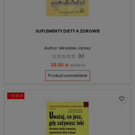
SUPLEMENTY DIETY A ZDROWIE
Author: Mirosław Jarosz
(0)
Price
Regular
39.90 zł
49.00 zł
price
Product unavailable
- 6.10 zł
favorite_border