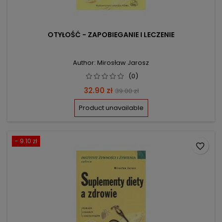
OTYŁOŚĆ - ZAPOBIEGANIE I LECZENIE
Author: Mirosław Jarosz
(0)
Price
Regular
32.90 zł
39.00 zł
price
Product unavailable
- 9.10 zł
favorite_border