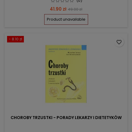
(0)
Price
Regular
41.90 zł
49.00 zł
price
Product unavailable
- 8.10 zł
favorite_border
CHOROBY TRZUSTKI - PORADY LEKARZY I DIETETYKÓW