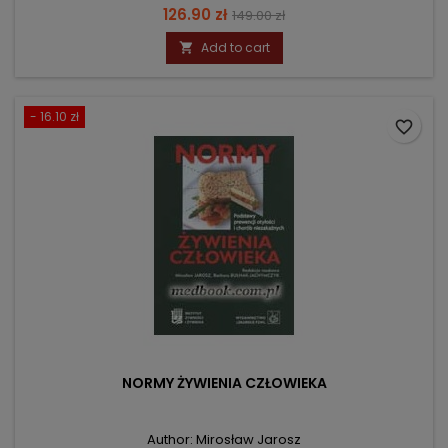
Price
Regular
126.90 zł
149.00 zł
price
Add to cart

- 16.10 zł
favorite_border
NORMY ŻYWIENIA CZŁOWIEKA
Author: Mirosław Jarosz