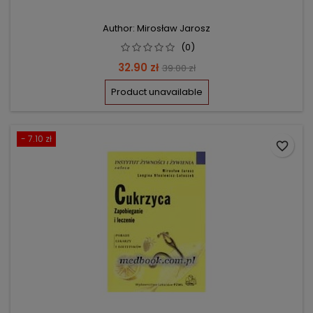
Author: Mirosław Jarosz
(0)
Price
Regular
32.90 zł
39.00 zł
price
Product unavailable
- 7.10 zł
favorite_border