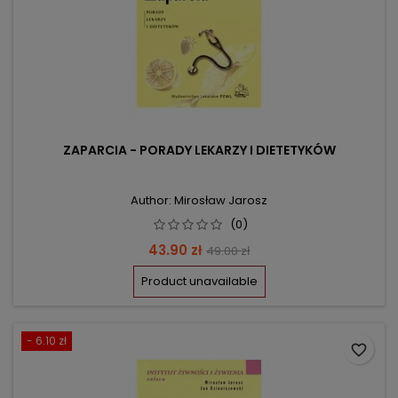
ZAPARCIA - PORADY LEKARZY I DIETETYKÓW
Author: Mirosław Jarosz
(0)
Price
Regular
43.90 zł
49.00 zł
price
Product unavailable
- 6.10 zł
favorite_border