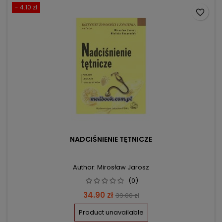
- 4.10 zł
favorite_border
NADCIŚNIENIE TĘTNICZE
Author: Mirosław Jarosz
(0)
Price
Regular
34.90 zł
39.00 zł
price
Product unavailable