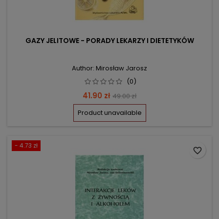
GAZY JELITOWE - PORADY LEKARZY I DIETETYKÓW
Author: Mirosław Jarosz
(0)
Price
Regular
41.90 zł
49.00 zł
price
Product unavailable
- 4.73 zł
favorite_border