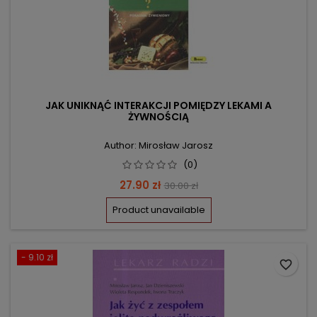
JAK UNIKNĄĆ INTERAKCJI POMIĘDZY LEKAMI A
ŻYWNOŚCIĄ
Author: Mirosław Jarosz
(0)
Price
Regular
27.90 zł
30.00 zł
price
Product unavailable
- 9.10 zł
favorite_border