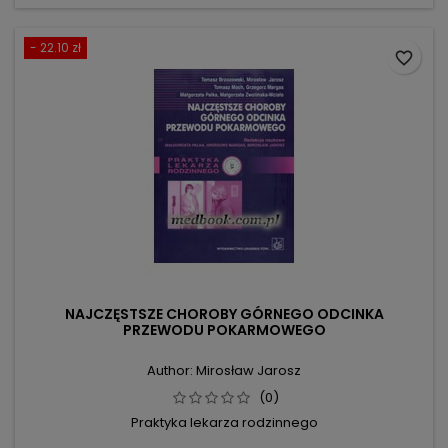
- 22.10 zł
favorite_border
NAJCZĘSTSZE CHOROBY GÓRNEGO ODCINKA
PRZEWODU POKARMOWEGO
Author: Mirosław Jarosz
(0)
Praktyka lekarza rodzinnego