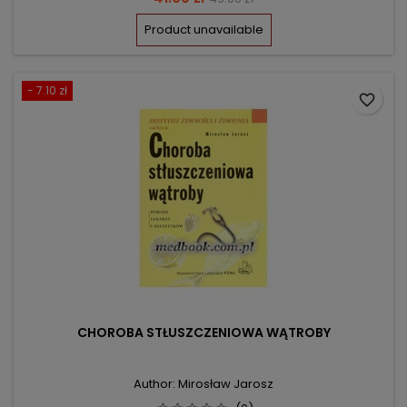
price
Product unavailable
- 7.10 zł
favorite_border
CHOROBA STŁUSZCZENIOWA WĄTROBY
Author: Mirosław Jarosz