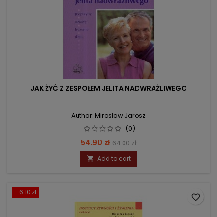
JAK ŻYĆ Z ZESPOŁEM JELITA NADWRAŻLIWEGO
Author: Mirosław Jarosz
(0)
Price
Regular
54.90 zł
64.00 zł
price
Add to cart

- 6.10 zł
favorite_border