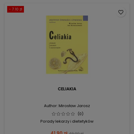
- 7.10 zł
favorite_border
CELIAKIA
Author: Mirosław Jarosz
(0)
Porady lekarzy i dietetyków
Price
Regular
41.90 zł
49.00 zł