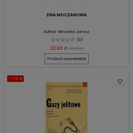
DNA MOCZANOWA
Author: Mirosław Jarosz
(0)
Price
Regular
32.90 zł
39.00 zł
price
Product unavailable
- 7.10 zł
favorite_border