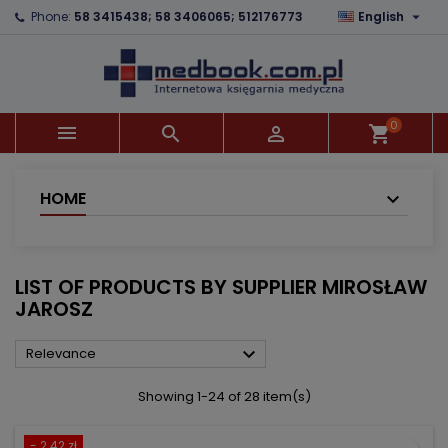

Phone:
58 3415438; 58 3406065; 512176773
English
×
×
×
×
Add to wishlist
((modalTitle))
Create wishlist
Sign in
add_circle_outline
((confirmMessage))
You need to be logged in to save products in your
Wishlist name
wishlist.
0



shopping_cart
((cancelText))
((modalDeleteText))
Cancel
Sign in
Cancel
Create wishlist
HOME
LIST OF PRODUCTS BY SUPPLIER MIROSŁAW
JAROSZ

Relevance
Showing 1-24 of 28 item(s)
- 2.42 zł