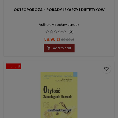
OSTEOPOROZA - PORADY LEKARZY I DIETETYKÓW
Author: Mirosław Jarosz
(0)
Price
Regular
58.90 zł
69.00 zł
price
Add to cart

- 6.10 zł
favorite_border