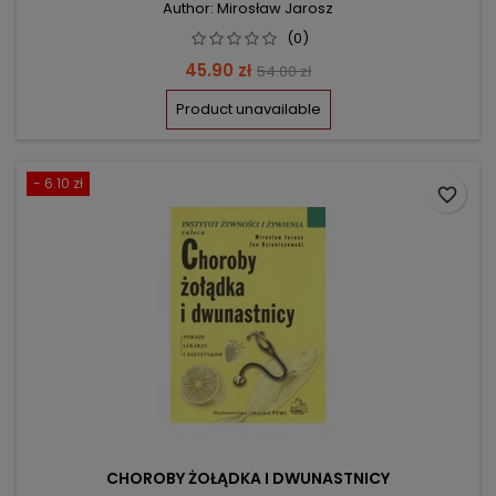
Author: Mirosław Jarosz
(0)
Price
Regular
45.90 zł
54.00 zł
price
Product unavailable
- 6.10 zł
favorite_border
CHOROBY ŻOŁĄDKA I DWUNASTNICY