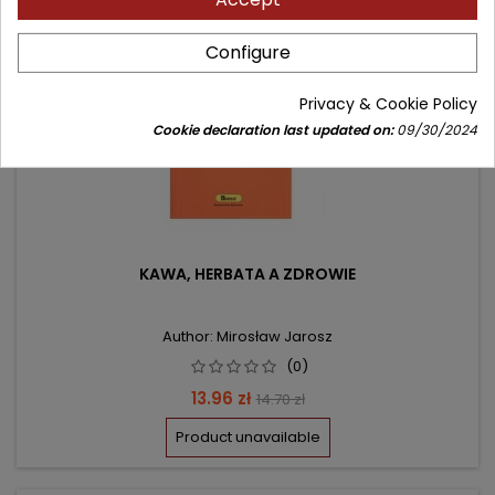
Configure
Privacy & Cookie Policy
Cookie declaration last updated on:
09/30/2024
KAWA, HERBATA A ZDROWIE
Author: Mirosław Jarosz
(0)
Price
Regular
13.96 zł
14.70 zł
price
Product unavailable