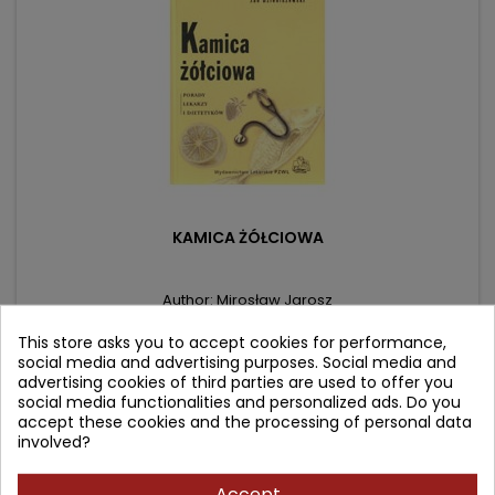
KAMICA ŻÓŁCIOWA
Author: Mirosław Jarosz
(0)
This store asks you to accept cookies for performance,
Price
Regular
32.90 zł
social media and advertising purposes. Social media and
39.00 zł
advertising cookies of third parties are used to offer you
price
Product unavailable
social media functionalities and personalized ads. Do you
accept these cookies and the processing of personal data
involved?
- 0.74 zł
favorite_border
Accept