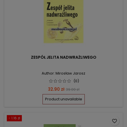
ZESPÓŁ JELITA NADWRAŻLIWEGO
Author: Mirosław Jarosz
(0)
Price
Regular
32.90 zł
39.00 zł
price
Product unavailable
- 1.16 zł
favorite_border