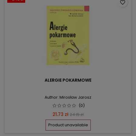
favorite_border
ALERGIE POKARMOWE
Author: Mirosław Jarosz
(0)
Price
Regular
21.73 zł
24.15 zł
price
Product unavailable