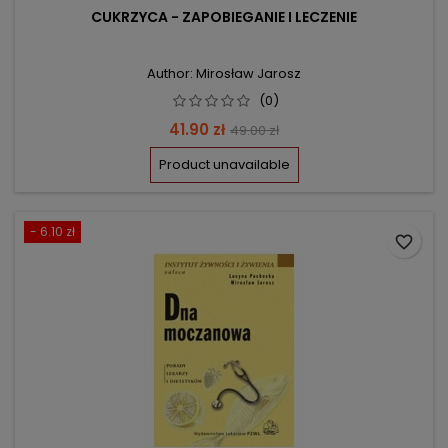
CUKRZYCA - ZAPOBIEGANIE I LECZENIE
Author: Mirosław Jarosz
(0)
Price
Regular
41.90 zł
49.00 zł
price
Product unavailable
- 6.10 zł
favorite_border