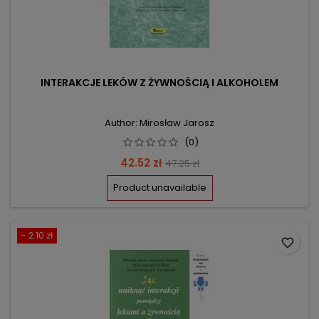
INTERAKCJE LEKÓW Z ŻYWNOŚCIĄ I ALKOHOLEM
Author: Mirosław Jarosz
(0)
Price
Regular
42.52 zł
47.25 zł
price
Product unavailable
- 2.10 zł
favorite_border