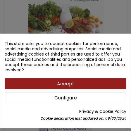
This store asks you to accept cookies for performance,
social media and advertising purposes. Social media and
advertising cookies of third parties are used to offer you
ŻYWIENIE W OSTEOPOROZIE
social media functionalities and personalized ads. Do you
accept these cookies and the processing of personal data
involved?
Author: Zofia Wieczorek-Chełmińska
(0)
Accept
Price
Regular
66.90 zł
79.00 zł
price
Add to cart
Configure

Privacy & Cookie Policy
- 24.10 zł
Cookie declaration last updated on:
09/30/2024
favorite_border