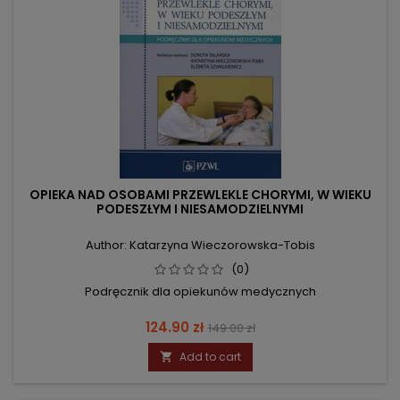
OPIEKA NAD OSOBAMI PRZEWLEKLE CHORYMI, W WIEKU
PODESZŁYM I NIESAMODZIELNYMI
Author: Katarzyna Wieczorowska-Tobis
(0)
Podręcznik dla opiekunów medycznych
Price
Regular
124.90 zł
149.00 zł
price
Add to cart
