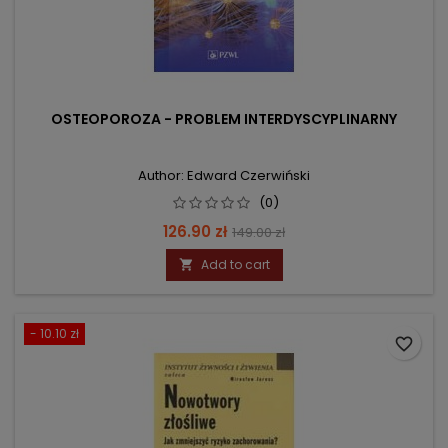
OSTEOPOROZA - PROBLEM INTERDYSCYPLINARNY
Author: Edward Czerwiński
(0)
Price
Regular
126.90 zł
149.00 zł
price
Add to cart

- 10.10 zł
favorite_border