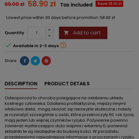
58.90 zł
69.00 zł
Save 10.10 zł
Tax included
Lowest price within 30 days before promotion:
58.90 zł
Add to cart
Quantity



Available in 2-3 days
Share
DESCRIPTION
PRODUCT DETAILS
Osteoporoza to choroba polegająca na osłabieniu układu
kostnego człowieka. Działania profilaktyczne, między innymi
właściwa dieta, mogą okazać się niezwykle skuteczne i należy
je rozważyć szczególnie u osób, które przekroczyły 60. rok życia,
mają jeden lub więcej czynników ryzyka. Pożywienie powinno
zawierać wystarczająco dużo wapnia i witaminy D, ponieważ
składniki te są niezbędne do budowy kości. W poradniku
przedstawiono najważniejsze informacje o przyczynach i ryzyku