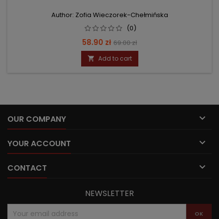
Author: Zofia Wieczorek-Chełmińska
(0)
Price
Regular
58.90 zł
69.00 zł
price
Add to cart


OUR COMPANY

YOUR ACCOUNT

CONTACT
NEWSLETTER