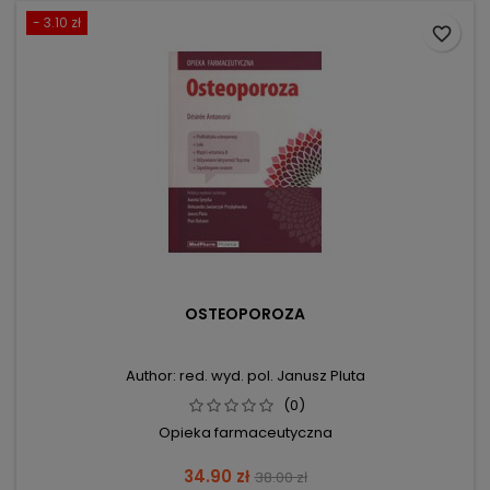
- 3.10 zł
favorite_border
OSTEOPOROZA
Author: red. wyd. pol. Janusz Pluta
(0)
Opieka farmaceutyczna
Price
Regular
34.90 zł
38.00 zł