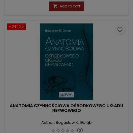
price
Add to cart

- 24.10 zł
favorite_border
ANATOMIA CZYNNOŚCIOWA OŚRODKOWEGO UKŁADU
NERWOWEGO
Author: Bogusław K. Gołąb
(0)