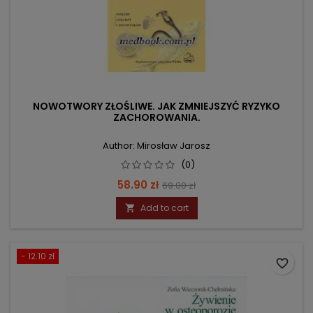
NOWOTWORY ZŁOŚLIWE. JAK ZMNIEJSZYĆ RYZYKO
ZACHOROWANIA.
Author: Mirosław Jarosz
(0)
Price
Regular
58.90 zł
69.00 zł
price
Add to cart

- 12.10 zł
favorite_border