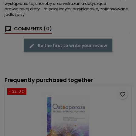
wystąpienia tej choroby oraz wskazania dotyczące
prawidłowej diety - między innymi przykładowe, zbilansowane
jadłospisy
COMMENTS (0)
Be the first to write your review
Frequently purchased together
- 22.10 zł
favorite_border