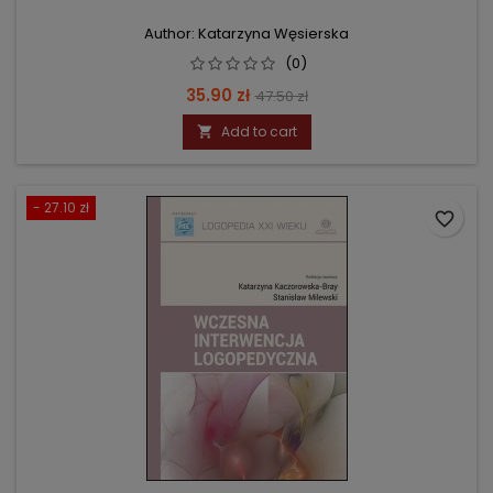
Author: Katarzyna Węsierska
(0)
Price
Regular
35.90 zł
47.50 zł
price
Add to cart

- 27.10 zł
favorite_border