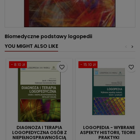
Biomedyczne podstawy logopedii
YOU MIGHT ALSO LIKE
<
>
- 8.10 zł
- 15.10 zł
favorite_border
favorite_border
DIAGNOZA I TERAPIA
LOGOPEDIA - WYBRANE
LOGOPEDYCZNA OSÓB Z
ASPEKTY HISTORII, TEORII I
NIEPEŁNOSPRAWNOŚCIĄ
PRAKTYKI