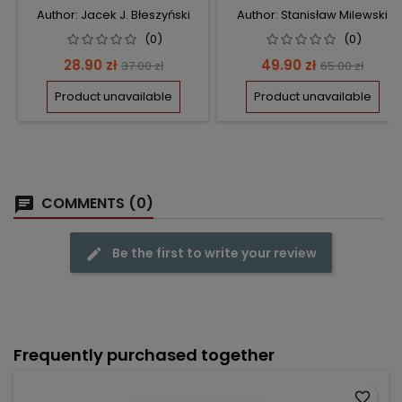
INTELEKTUALNĄ
Author: Jacek J. Błeszyński
Author: Stanisław Milewski
(0)
(0)
Price
Regular
Price
Regular
28.90 zł
49.90 zł
37.00 zł
65.00 zł
price
price
Product unavailable
Product unavailable
COMMENTS (0)
Be the first to write your review
Frequently purchased together
favorite_border