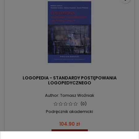
LOGOPEDIA - STANDARDY POSTĘPOWANIA
LOGOPEDYCZNEGO
Author: Tomasz Woźniak
(0)
Podręcznik akademicki
Price
104.90 zł
Add to cart
