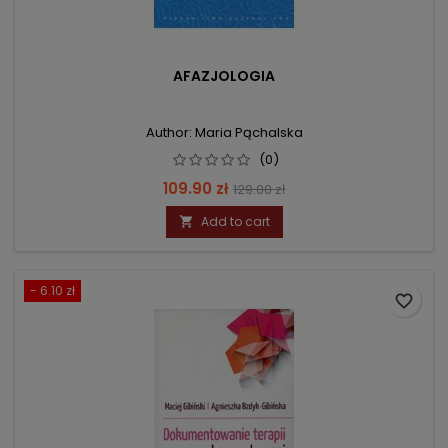
AFAZJOLOGIA
Author: Maria Pąchalska
(0)
Price
Regular
109.90 zł
129.00 zł
price
Add to cart

- 6.10 zł
favorite_border