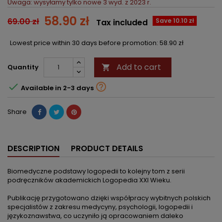
Uwaga: wysyłamy tylko nowe 3 wyd. z 2023 r.
58.90 zł
69.00 zł
Save 10.10 zł
Tax included
Lowest price within 30 days before promotion:
58.90 zł
Add to cart
Quantity



Available in 2-3 days
Share
DESCRIPTION
PRODUCT DETAILS
Biomedyczne podstawy logopedii to kolejny tom z serii
podręczników akademickich Logopedia XXI Wieku.
Publikację przygotowano dzięki współpracy wybitnych polskich
specjalistów z zakresu medycyny, psychologii, logopedii i
językoznawstwa, co uczyniło ją opracowaniem daleko