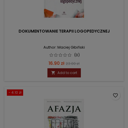
DOKUMENTOWANIE TERAPII LOGOPEDYCZNEJ
Author: Maciej Gibiński
(0)
Price
Regular
16.90 zł
23.00 zł
price
Add to cart

- 4.10 zł
favorite_border