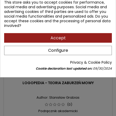
This store asks you to accept cookies for performance,
social media and advertising purposes. Social media and
advertising cookies of third parties are used to offer you
- 6.10 zł
social media functionalities and personalized ads. Do you
favorite_border
accept these cookies and the processing of personal data
involved?
Accept
Configure
Privacy & Cookie Policy
Cookie declaration last updated on:
09/30/2024
LOGOPEDIA - TEORIA ZABURZEŃ MOWY
Author: Stanisław Grabias
(0)
Podręcznik akademicki