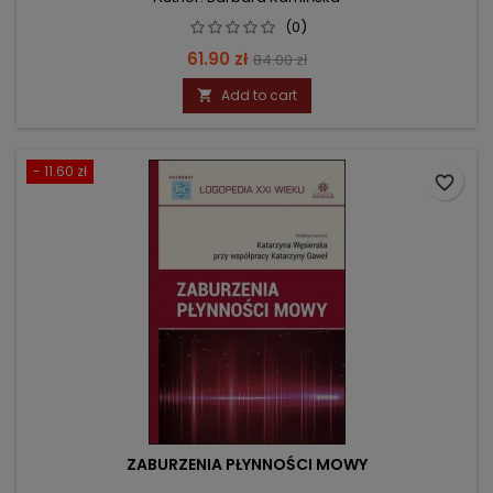
(0)
Price
Regular
61.90 zł
84.00 zł
price
Add to cart

- 11.60 zł
favorite_border
ZABURZENIA PŁYNNOŚCI MOWY