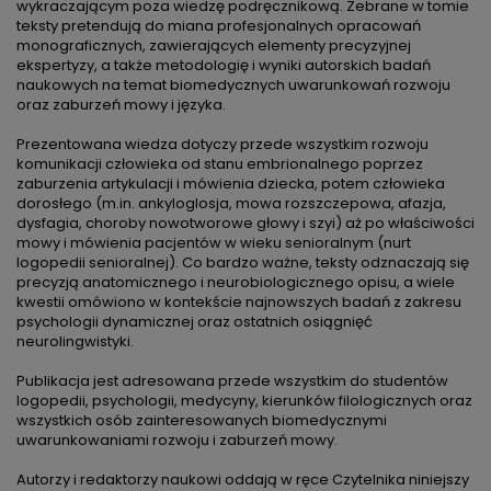
wykraczającym poza wiedzę podręcznikową. Zebrane w tomie
teksty pretendują do miana profesjonalnych opracowań
monograficznych, zawierających elementy precyzyjnej
ekspertyzy, a także metodologię i wyniki autorskich badań
naukowych na temat biomedycznych uwarunkowań rozwoju
oraz zaburzeń mowy i języka.
Prezentowana wiedza dotyczy przede wszystkim rozwoju
komunikacji człowieka od stanu embrionalnego poprzez
zaburzenia artykulacji i mówienia dziecka, potem człowieka
dorosłego (m.in. ankyloglosja, mowa rozszczepowa, afazja,
dysfagia, choroby nowotworowe głowy i szyi) aż po właściwości
mowy i mówienia pacjentów w wieku senioralnym (nurt
logopedii senioralnej). Co bardzo ważne, teksty odznaczają się
precyzją anatomicznego i neurobiologicznego opisu, a wiele
kwestii omówiono w kontekście najnowszych badań z zakresu
psychologii dynamicznej oraz ostatnich osiągnięć
neurolingwistyki.
Publikacja jest adresowana przede wszystkim do studentów
logopedii, psychologii, medycyny, kierunków filologicznych oraz
wszystkich osób zainteresowanych biomedycznymi
uwarunkowaniami rozwoju i zaburzeń mowy.
Autorzy i redaktorzy naukowi oddają w ręce Czytelnika niniejszy