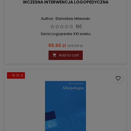
WCZESNA INTERWENCJA LOGOPEDYCZNA
Author: Stanisław Milewski
(0)
Seria Logopedia XXI wieku
Price
Regular
96.90 zł
124.00 zł
price
Add to cart

- 19.10 zł
favorite_border