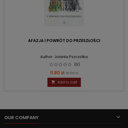
AFAZJA I POWRÓT DO PRZESZŁOŚCI
Author: Jolanta Pszczółka
(0)
Price
Regular
11.90 zł
16.00 zł
price
Add to cart


OUR COMPANY