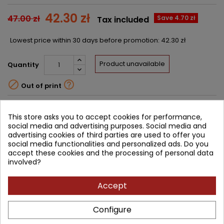
42.30 zł
47.00 zł
Save 4.70 zł
Tax included
Lowest price within 30 days before promotion:
42.30 zł
Product unavailable
Quantity


Out of print
Share
This store asks you to accept cookies for performance,
social media and advertising purposes. Social media and
Notify me about new stock
advertising cookies of third parties are used to offer you
social media functionalities and personalized ads. Do you
Enter your email address to get notifications about new stock of
accept these cookies and the processing of personal data
this product
involved?
SAVE
Accept
DESCRIPTION
PRODUCT DETAILS
Configure
PRODUCT TABLE OF CONTENTS