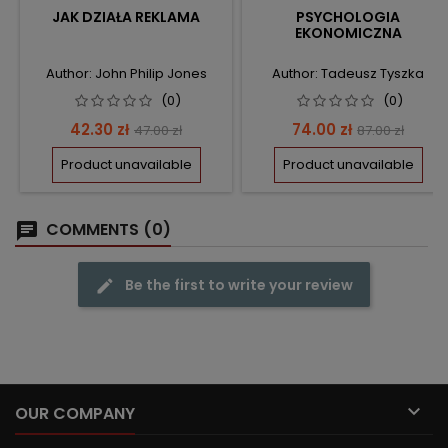
JAK DZIAŁA REKLAMA
PSYCHOLOGIA
EKONOMICZNA
Author: John Philip Jones
Author: Tadeusz Tyszka
(0)
(0)
Price
Regular
Price
Regular
42.30 zł
74.00 zł
47.00 zł
87.00 zł
price
price
Product unavailable
Product unavailable
COMMENTS (0)
Be the first to write your review

OUR COMPANY