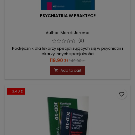
PSYCHIATRIA W PRAKTYCE
Author: Marek Jarema
(0)
Podręcznik dla lekarzy specjalizujących się w psychiatrii i
lekarzy innych specjalności
Price
Regular
119.90 zł
149.00 zł
price
Add to cart

- 3.40 zł
favorite_border