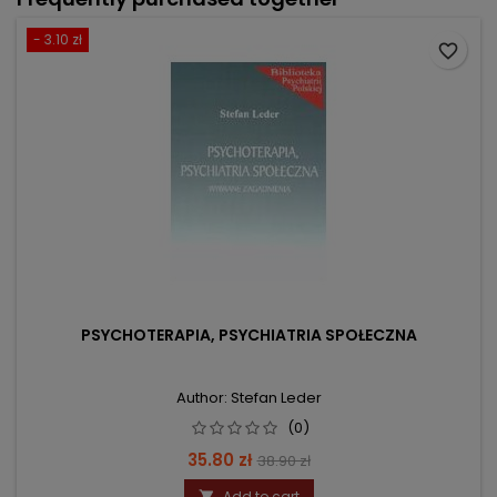
- 3.10 zł
favorite_border
PSYCHOTERAPIA, PSYCHIATRIA SPOŁECZNA
Author: Stefan Leder
(0)
Price
Regular
35.80 zł
38.90 zł
price
Add to cart
