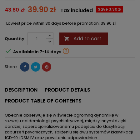
39.90 zł
43.80 zł
Save 3.90 zł
Tax included
Lowest price within 30 days before promotion:
39.90 zł
Add to cart
Quantity



Available in 7-14 days
Share
DESCRIPTION
PRODUCT DETAILS
PRODUCT TABLE OF CONTENTS
Obecnie obserwuje się w świecie ogromną dynamikę w
rozwoju epidemiologii psychiatrycznej, między innymi dzięki
bardziej zoperacjonalizowanemu podejściu do klasyfikacji
zaburzeń psychicznych, zbliżeniu się dwu systemów klasyfikacji
1CD-10 i DSM IV oraz powstaniu odpowiednich