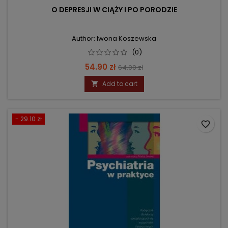
O DEPRESJI W CIĄŻY I PO PORODZIE
Author: Iwona Koszewska
(0)
Price
Regular
54.90 zł
64.00 zł
price
Add to cart

- 29.10 zł
favorite_border