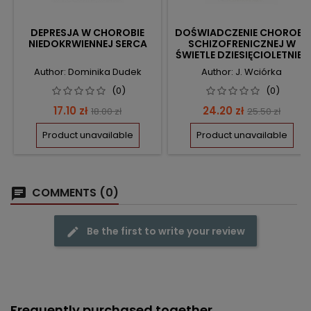
DEPRESJA W CHOROBIE
DOŚWIADCZENIE CHOROBY
NIEDOKRWIENNEJ SERCA
SCHIZOFRENICZNEJ W
ŚWIETLE DZIESIĘCIOLETNIEJ
KATAMNEZY
Author: Dominika Dudek
Author: J. Wciórka
(0)
(0)
Price
Regular
Price
Regular
17.10 zł
24.20 zł
18.00 zł
25.50 zł
price
price
Product unavailable
Product unavailable
COMMENTS (0)
Be the first to write your review
Frequently purchased together