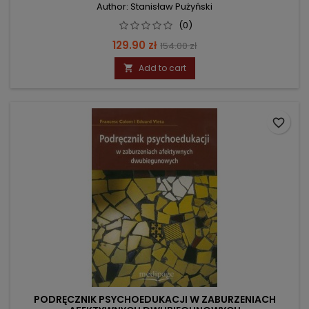
Author: Stanisław Pużyński
(0)
Price
Regular
129.90 zł
154.00 zł
price
Add to cart

favorite_border
PODRĘCZNIK PSYCHOEDUKACJI W ZABURZENIACH