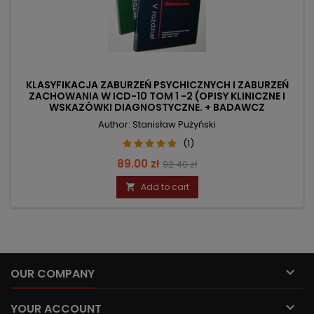
KLASYFIKACJA ZABURZEŃ PSYCHICZNYCH I ZABURZEŃ
ZACHOWANIA W ICD-10 TOM 1 -2 (OPISY KLINICZNE I
WSKAZÓWKI DIAGNOSTYCZNE. + BADAWCZ
Author: Stanisław Pużyński
(1)
Price
Regular
89.00 zł
92.40 zł
price
Add to cart


OUR COMPANY

YOUR ACCOUNT