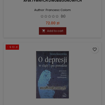
AFEKTYWNYCH DWUBIEGUNOWYCH
Author: Francesc Colom
(0)
Price
72.00 zł
Add to cart

- 9.10 zł
favorite_border