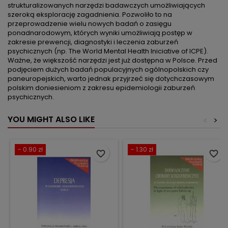
strukturalizowanych narzędzi badawczych umożliwiających
szeroką eksplorację zagadnienia. Pozwoliło to na
przeprowadzenie wielu nowych badań o zasięgu
ponadnarodowym, których wyniki umożliwiają postęp w
zakresie prewencji, diagnostyki i leczenia zaburzeń
psychicznych (np. The World Mental Health Iniciative of ICPE).
Ważne, że większość narzędzi jest już dostępna w Polsce. Przed
podjęciem dużych badań populacyjnych ogólnopolskich czy
paneuropejskich, warto jednak przyjrzeć się dotychczasowym
polskim doniesieniom z zakresu epidemiologii zaburzeń
psychicznych.
YOU MIGHT ALSO LIKE
<
>
- 0.90 zł
- 1.30 zł
favorite_border
favorite_border