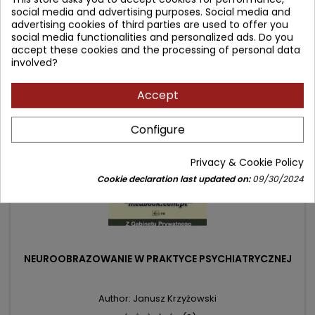
44.90 zł
social media and advertising purposes. Social media and
price
advertising cookies of third parties are used to offer you
Add to cart

social media functionalities and personalized ads. Do you
accept these cookies and the processing of personal data
involved?
- 2.52 zł
favorite_border
Accept
Configure
Privacy & Cookie Policy
Cookie declaration last updated on:
09/30/2024
NEUROOBRAZOWANIE W PRAKTYCE PSYCHIATRYCZNEJ
Author: Janusz Krzyżowski