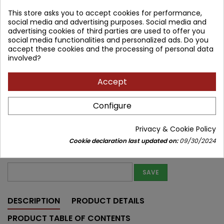
This store asks you to accept cookies for performance,
47.88 zł
50.40 zł
Save 2.52 zł
Tax included
social media and advertising purposes. Social media and
advertising cookies of third parties are used to offer you
social media functionalities and personalized ads. Do you
Lowest price within 30 days before promotion:
47.88 zł
accept these cookies and the processing of personal data
involved?
Product unavailable
Quantity
Accept


Out of print
Configure
Share
Privacy & Cookie Policy
Notify me about new stock
Cookie declaration last updated on:
09/30/2024
Enter your email address to get notifications about new stock of
this product
SAVE
DESCRIPTION
PRODUCT DETAILS
PRODUCT TABLE OF CONTENTS