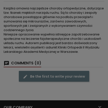
Książka omawia najczęstsze choroby ortopedyczne, dotyczące
tzw. tkanek miękkich narządu ruchu. Są to choroby i zespoły
chorobowe powstające głównie na podłożu przeciążeń i
sumowania się mikrourazów, zarówno zawodowych,
sportowych jak i związanych z wykonywaniem czynności
codziennego życia.
Niniejsze opracowanie wypełnia istniejące zapotrzebowanie
społeczne na leczenie fizjoterapeutyczne chorób i uszkodzeń
układu ruchu. Autorem publikacji jest bardzo doświadczony
lekarz, wieloletni asystent i adiunkt Kliniki Ortopedii II Wydziału
Lekarskiego Akademii Medycznej w Warszawie.
COMMENTS (0)
Be the first to write your review

OUR COMPANY