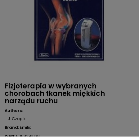
Fizjoterapia w wybranych
chorobach tkanek miękkich
narządu ruchu
Authors:
J. Czopik
Brand:
Emilia
ISBN:
8388391038