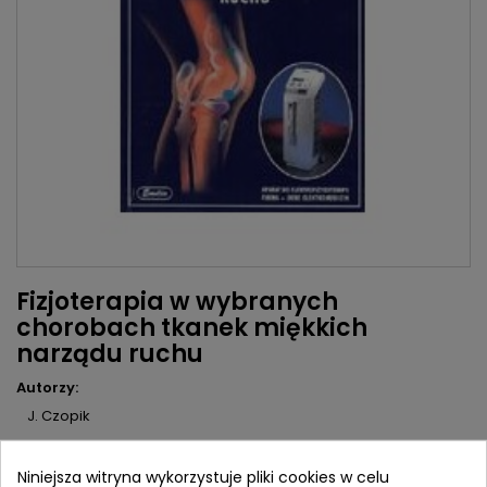
Fizjoterapia w wybranych
chorobach tkanek miękkich
narządu ruchu
Autorzy:
J. Czopik
Wydawca:
Emilia
Niniejsza witryna wykorzystuje pliki cookies w celu
ISBN:
8388391038