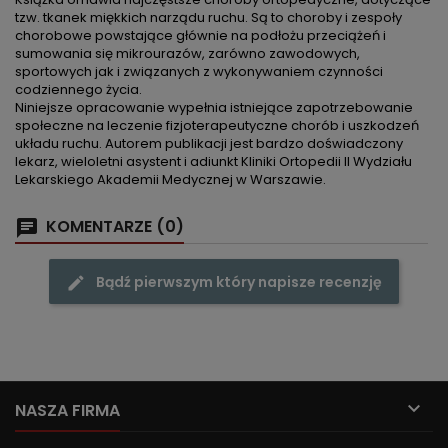
tzw. tkanek miękkich narządu ruchu. Są to choroby i zespoły
chorobowe powstające głównie na podłożu przeciążeń i
sumowania się mikrourazów, zarówno zawodowych,
sportowych jak i związanych z wykonywaniem czynności
codziennego życia.
Niniejsze opracowanie wypełnia istniejące zapotrzebowanie
społeczne na leczenie fizjoterapeutyczne chorób i uszkodzeń
układu ruchu. Autorem publikacji jest bardzo doświadczony
lekarz, wieloletni asystent i adiunkt Kliniki Ortopedii II Wydziału
Lekarskiego Akademii Medycznej w Warszawie.
KOMENTARZE (0)
Bądź pierwszym który napisze recenzję

NASZA FIRMA