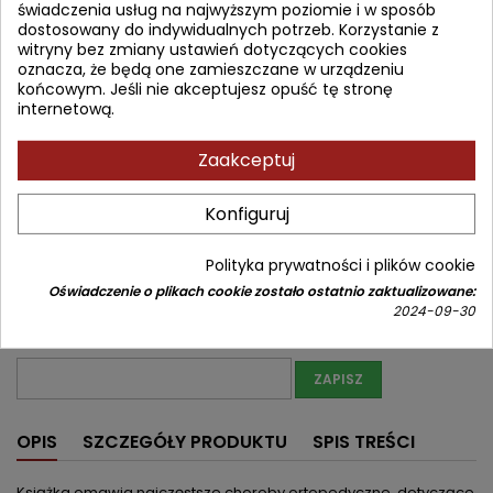
świadczenia usług na najwyższym poziomie i w sposób
dostosowany do indywidualnych potrzeb. Korzystanie z
47,88 zł
50,40 zł
Zniżka 2,52 zł
Brutto
witryny bez zmiany ustawień dotyczących cookies
oznacza, że będą one zamieszczane w urządzeniu
końcowym. Jeśli nie akceptujesz opuść tę stronę
Najniższa cena w okresie 30 dni przed promocją:
47,88 zł
internetową.
Produkt niedostępny
Ilość
Zaakceptuj


Nakład wyczerpany (niedostępny u wydawcy)
Konfiguruj
Udostępnij
Polityka prywatności i plików cookie
Powiadom mnie o dostępności
Oświadczenie o plikach cookie zostało ostatnio zaktualizowane:
2024-09-30
Wprowadź swój adres email, aby otrzymać powiadomienie o
dostępności tej książki
ZAPISZ
OPIS
SZCZEGÓŁY PRODUKTU
SPIS TREŚCI
Książka omawia najczęstsze choroby ortopedyczne, dotyczące