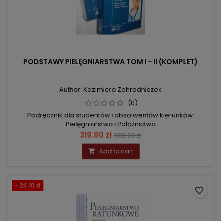
PODSTAWY PIELĘGNIARSTWA TOM I - II (KOMPLET)
Author: Kazimiera Zahradniczek
(0)
Podręcznik dla studentów i absolwentów kierunków:
Pielęgniarstwo i Położnictwo
Price
Regular
319.90 zł
388.00 zł
price
Add to cart

- 24.10 zł
favorite_border