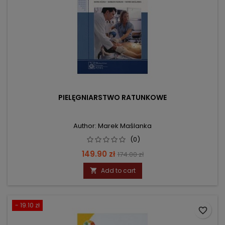
PIELĘGNIARSTWO RATUNKOWE
Author: Marek Maślanka
(0)
Price
Regular
149.90 zł
174.00 zł
price
Add to cart

- 19.10 zł
favorite_border