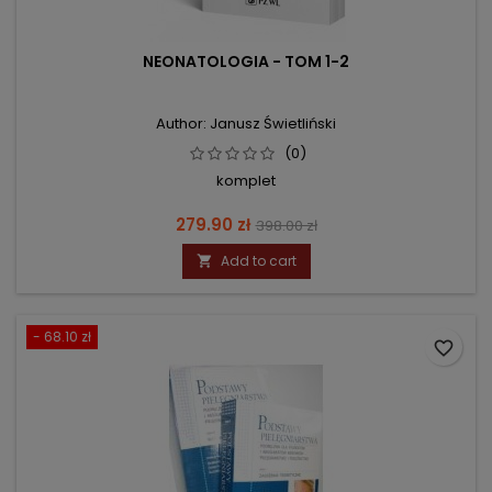
NEONATOLOGIA - TOM 1-2
Author: Janusz Świetliński
(0)
komplet
Price
Regular
279.90 zł
398.00 zł
price
Add to cart

- 68.10 zł
favorite_border