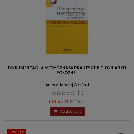
DOKUMENTACJA MEDYCZNA W PRAKTYCE PIELĘGNIARKI I
POŁOŻNEJ
Author: Maciej Gibiński
(0)
Price
Regular
109.90 zł
129.00 zł
price
Add to cart

- 29.10 zł