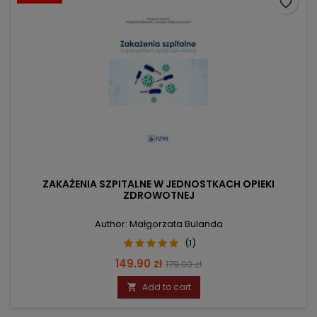
favorite_border
ZAKAŻENIA SZPITALNE W JEDNOSTKACH OPIEKI
ZDROWOTNEJ
Author: Małgorzata Bulanda
(1)
Price
Regular
149.90 zł
179.00 zł
price
Add to cart
