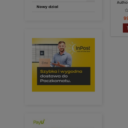
Autho
Nowy dzial
Pr
99