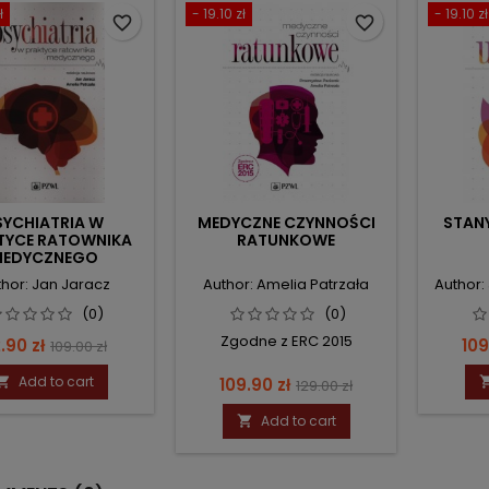
ł
- 19.10 zł
- 19.10 zł
favorite_border
favorite_border
SYCHIATRIA W
MEDYCZNE CZYNNOŚCI
STANY
TYCE RATOWNIKA
RATUNKOWE
EDYCZNEGO
hor: Jan Jaracz
Author: Amelia Patrzała
Author:
(0)
(0)
Zgodne z ERC 2015
ice
Regular
Pri
.90 zł
109
109.00 zł
price
Add to cart
Price
Regular

109.90 zł
129.00 zł
price
Add to cart
