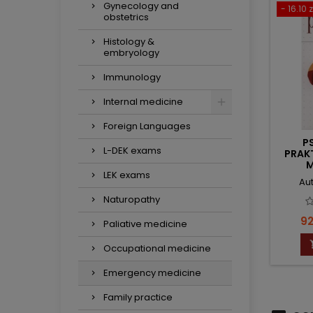
Gynecology and
- 16.10 z
obstetrics
Histology &
embryology
Immunology
Internal medicine
Foreign Languages
P
L-DEK exams
PRAK
M
LEK exams
Aut
Naturopathy
Pr
92
Paliative medicine
Occupational medicine
Emergency medicine
Family practice