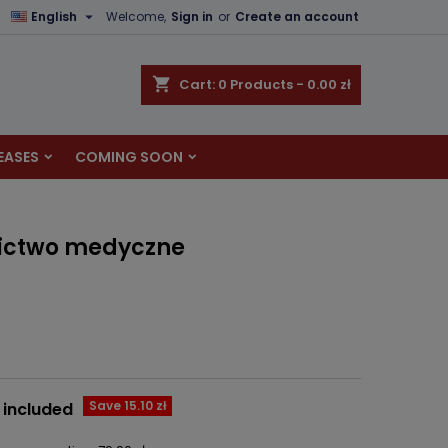

English
Welcome,
Sign in
or
Create an account
×
×
×
shopping_cart
Cart:
0
Products - 0.00 zł
EASES
COMING SOON
n
t
nictwo medyczne
Save 15.10 zł
 included