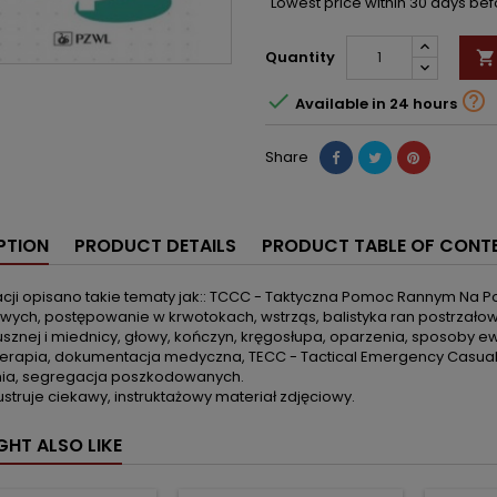
Lowest price within 30 days be
Quantity



Available in 24 hours
Share
PTION
PRODUCT DETAILS
PRODUCT TABLE OF CONT
acji opisano takie tematy jak:: TCCC - Taktyczna Pomoc Rannym Na 
ch, postępowanie w krwotokach, wstrząs, balistyka ran postrzałowyc
usznej i miednicy, głowy, kończyn, kręgosłupa, oparzenia, sposoby
erapia, dokumentacja medyczna, TECC - Tactical Emergency Casual
ia, segregacja poszkodowanych.
lustruje ciekawy, instruktażowy materiał zdjęciowy.
GHT ALSO LIKE