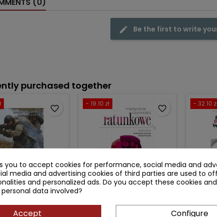
MENTS (0)
Be the first to write you
ntly purchased together
ł
- 19.10 zł
- 32.10 z
favorite_border
favorite_border
ks you to accept cookies for performance, social media and adve
ial media and advertising cookies of third parties are used to of
nalities and personalized ads. Do you accept these cookies and
 personal data involved?
PODSTAWY
MEDYCZNE CZYNNOŚCI
PO
ATOWNICTWA
RATUNKOWE
PRZ
AKTYCZNEGO
OBRA
Accept
Configure