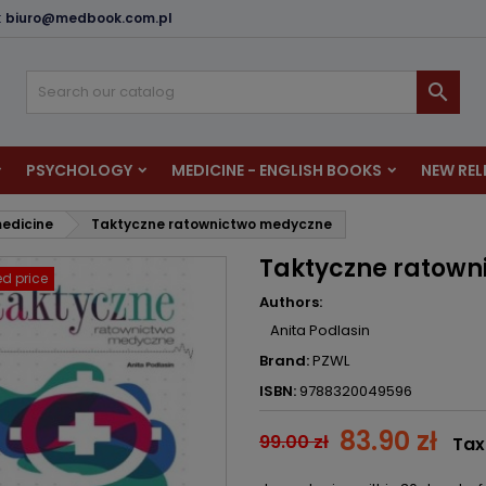
:
biuro@medbook.com.pl
dd to wishlist
reate wishlist
ign in

u need to be logged in to save products in your wishlist.
shlist name
PSYCHOLOGY
MEDICINE - ENGLISH BOOKS
NEW REL
Cancel
Sign i
edicine
Taktyczne ratownictwo medyczne
Cancel
Create wishlis
Taktyczne ratow
d price
Authors:
Anita Podlasin
Brand:
PZWL
ISBN:
9788320049596
83.90 zł
99.00 zł
Tax