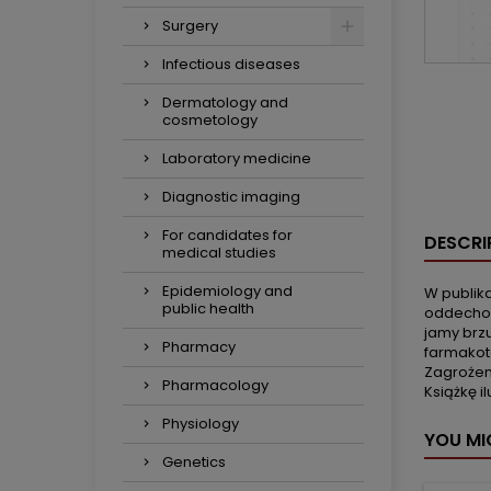
Surgery
Infectious diseases
Dermatology and
cosmetology
Laboratory medicine
Diagnostic imaging
For candidates for
DESCRI
medical studies
Epidemiology and
W publik
public health
oddechowy
jamy brz
Pharmacy
farmakot
Zagrożen
Pharmacology
Książkę i
Physiology
YOU MI
Genetics