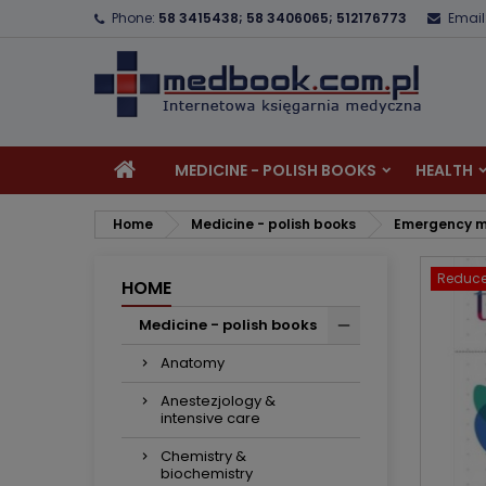
Phone:
58 3415438; 58 3406065; 512176773
Email
A
C
S
add_circle_outline
Yo
Wi
MEDICINE - POLISH BOOKS
HEALTH
Home
Medicine - polish books
Emergency m
Reduce
HOME
Medicine - polish books
Anatomy
Anestezjology &
intensive care
Chemistry &
biochemistry