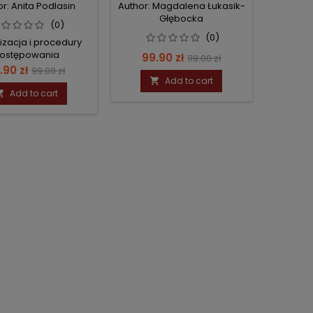
r: Anita Podlasin
Author: Magdalena Łukasik-
Głębocka
(0)
(0)
zacja i procedury
ostępowania
Price
Regular
99.90 zł
119.00 zł
ice
Regular
.90 zł
99.00 zł
price
Add to cart

price
Add to cart
