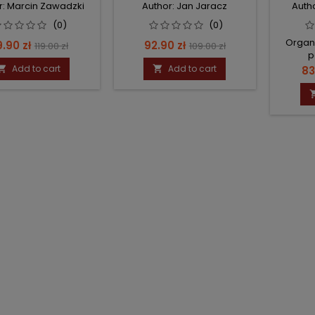
r: Marcin Zawadzki
Author: Jan Jaracz
Autho
(0)
(0)
Organi
ice
Regular
Price
Regular
.90 zł
92.90 zł
119.00 zł
109.00 zł
p
price
price
Add to cart
Add to cart
Pr


83