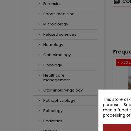
COM
Forensics
Sports medicine
Microbiology
Related sciences
Neurology
Freque
Ophtalmology
- 6.20 z
Oncology
Healthcare
management
Otorhinolaryngology
This store as
Pathophysiology
purposes. Soc
media functio
Pathology
processing of
Pediatrics
R
T