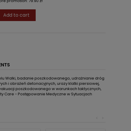
fore promotion:
79.90 zł
Add to cart
ENTS
Polu Walki, badanie poszkodowanego, udrażnianie dróg
h i obrażeń detonacyjnych, urazy klatki piersiowej,
 ewakuacji poszkodowanego w warunkach taktycznych,
ty Care - Postępowanie Medyczne w Sytuacjach
<
>