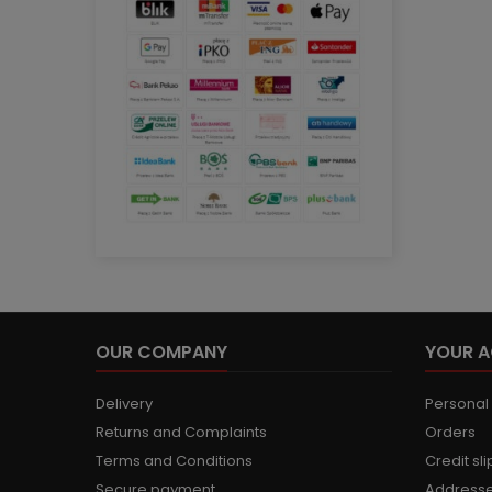
OUR COMPANY
YOUR 
Delivery
Personal 
Returns and Complaints
Orders
Terms and Conditions
Credit sli
Secure payment
Address