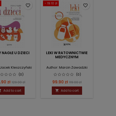
- 19.10 zł
favorite_border
favorite_border
 NAGŁE U DZIECI
LEKI W RATOWNICTWIE
MEDYCZNYM
 Jacek Kleszczyński
Author: Marcin Zawadzki
(0)
(0)
ce
Regular
Price
Regular
.90 zł
99.90 zł
129.00 zł
119.00 zł
price
price
Add to cart
Add to cart

