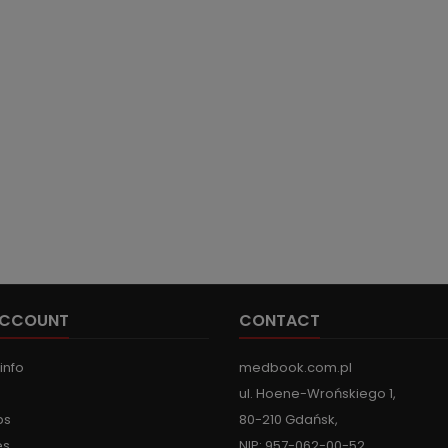
ACCOUNT
CONTACT
info
medbook.com.pl
ul. Hoene-Wrońskiego 1,
ps
80-210 Gdańsk,
es
NIP: 957-062-00-52,