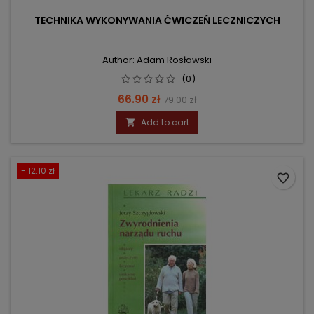
TECHNIKA WYKONYWANIA ĆWICZEŃ LECZNICZYCH
Author: Adam Rosławski
(0)
Price
Regular
66.90 zł
79.00 zł
price
Add to cart

- 12.10 zł
favorite_border