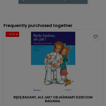
Frequently purchased together
- 6.10 zł
favorite_border
BĘDĘ BADANY, ALE JAK? OBJAŚNIAMY DZIECIOM
BADANIA.