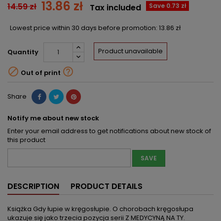
13.86 zł
14.59 zł
Save 0.73 zł
Tax included
Lowest price within 30 days before promotion:
13.86 zł
Product unavailable
Quantity


Out of print
Share
Notify me about new stock
Enter your email address to get notifications about new stock of
this product
SAVE
DESCRIPTION
PRODUCT DETAILS
Książka Gdy łupie w kręgosłupie. O chorobach kręgosłupa
ukazuje się jako trzecia pozycja serii Z MEDYCYNĄ NA TY.