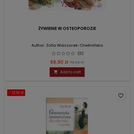
ŻYWIENIE W OSTEOPOROZIE
Author: Zofia Wieczorek-Chełmińska
(0)
Price
Regular
66.90 zł
79.00 zł
price
Add to cart

- 12.10 zł
favorite_border