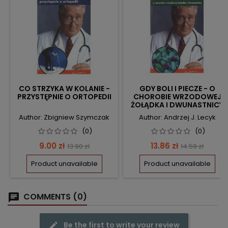
CO STRZYKA W KOLANIE -
GDY BOLI I PIECZE - O
PRZYSTĘPNIE O ORTOPEDII
CHOROBIE WRZODOWEJ
ŻOŁĄDKA I DWUNASTNICY
Author: Zbigniew Szymczak
Author: Andrzej J. Lecyk
(0)
(0)
Price
Regular
Price
Regular
9.00 zł
13.86 zł
13.90 zł
14.59 zł
price
price
Product unavailable
Product unavailable
COMMENTS (0)
Be the first to write your review