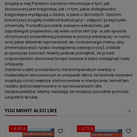
Znajdą w niej Państwo zarówno informacje o tym, jak
zbudowany jest kręgosłup, jak i o tym, jakie dolegliwości
kręgosłupa występują u dzieci, a jakie u dorosłych. Opisom
towarzyszy bogaty materiał ilustracyjny - zdjęcia i przejrzyste
schematy. Ponadto poradnik zawiera wskazówki, jak
zapobiegać pojawianiu się wielu schorzeń (np. w jaki sposób
utrzymywać prawidłową postawę w pozycji siedzącej i w ruchu
oraz jakie składniki wprowadzić do codziennego menu, aby
zminimalizować ryzyko wystąpienia osteoporozy), a także
propozycje ćwiczeń. Należy jednak pamiętać, że przed
rozpoczęciem domowej terapii zawsze trzeba zasięgnąć rady
ortopedy.
Ostatnia część poradnika to minikompendium wiedzy o
materiałach stosowanych w ortopedii. Mimo że techniki inżynierii
znajdują coraz większe zastosowanie w medycynie, temat ten
rzadko jest podejmowany w opracowaniach dla
niespecjalistów. Mamy nadzieję, że niniejszy poradnik pomoże
uzupełnić tę lukę.
YOU MIGHT ALSO LIKE
<
>
- 4.90 zł
- 0.73 zł
favorite_border
favorite_border