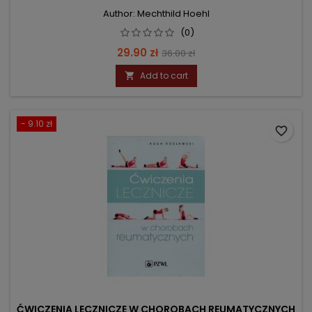
Author: Mechthild Hoehl
(0)
Price
Regular
29.90 zł
36.00 zł
price
Add to cart

- 9.10 zł
favorite_border
ĆWICZENIA LECZNICZE W CHOROBACH REUMATYCZNYCH