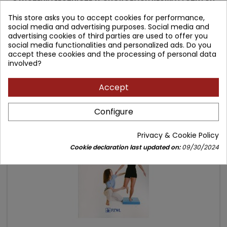
- PORADNIK DLA PACJENTÓW
This store asks you to accept cookies for performance,
social media and advertising purposes. Social media and
Author: Adam Rosławski
advertising cookies of third parties are used to offer you
(0)
social media functionalities and personalized ads. Do you
accept these cookies and the processing of personal data
Price
Regular
54.90 zł
64.00 zł
involved?
price
Add to cart

Accept
- 12.10 zł
Configure
favorite_border
Privacy & Cookie Policy
Cookie declaration last updated on:
09/30/2024