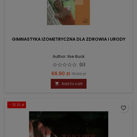
GIMNASTYKA IZOMETRYCZNA DLA ZDROWIA I URODY
Author: Ilse Buck
(0)
Price
Regular
66.90 zł
79.00 zł
price
Add to cart

- 10.10 zł
favorite_border