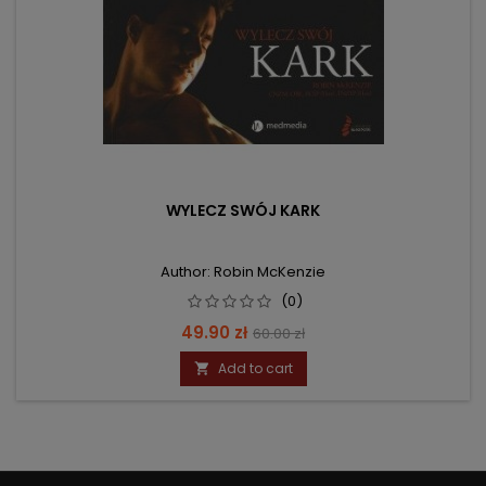
WYLECZ SWÓJ KARK
Author: Robin McKenzie
(0)
Price
Regular
49.90 zł
60.00 zł
price
Add to cart
