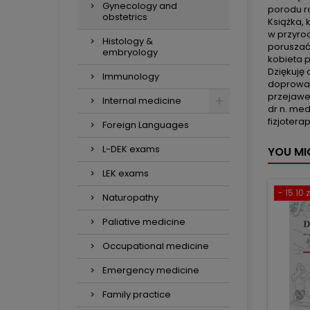
Gynecology and
porodu ro
obstetrics
Książka, 
w przyrod
Histology &
poruszać
embryology
kobieta p
Dziękuję
Immunology
doprowad
przejaw
Internal medicine
dr n. me
fizjotera
Foreign Languages
L-DEK exams
YOU MI
LEK exams
- 15.10 z
Naturopathy
Paliative medicine
Occupational medicine
Emergency medicine
Family practice