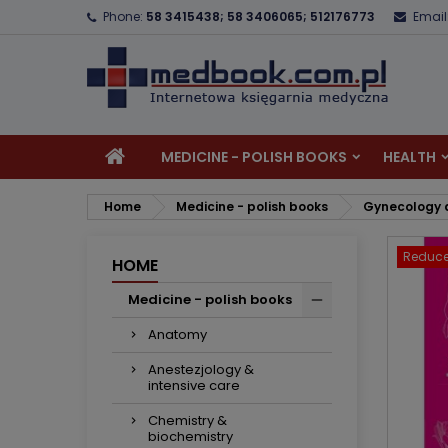
Phone:
58 3415438; 58 3406065; 512176773
Email
A
C
S
add_circle_outline
Yo
Wi
MEDICINE - POLISH BOOKS
HEALTH
Home
Medicine - polish books
Gynecology a
Reduce
HOME
Medicine - polish books
Anatomy
Anestezjology &
intensive care
Chemistry &
biochemistry