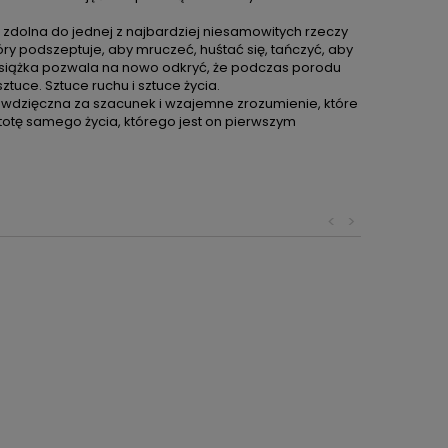
t zdolna do jednej z najbardziej niesamowitych rzeczy
ry podszeptuje, aby mruczeć, huśtać się, tańczyć, aby
a książka pozwala na nowo odkryć, że podczas porodu
tuce. Sztuce ruchu i sztuce życia.
 wdzięczna za szacunek i wzajemne zrozumienie, które
totę samego życia, którego jest on pierwszym
<
>