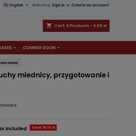

English
Welcome,
Sign in
or
Create an account
×
×
×
shopping_cart
Cart:
0
Products - 0.00 zł
EASES
COMING SOON
n
ćwiczenia
t
uchy miednicy, przygotowanie i
ochowska
Save 16.10 zł
ax included