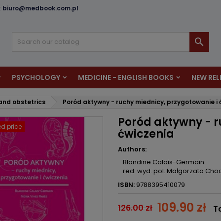
:
biuro@medbook.com.pl
dd to wishlist
reate wishlist
ign in

u need to be logged in to save products in your wishlist.
shlist name
PSYCHOLOGY
MEDICINE - ENGLISH BOOKS
NEW REL
Cancel
Sign i
nd obstetrics
Poród aktywny - ruchy miednicy, przygotowanie i 
Cancel
Create wishlis
Poród aktywny - r
d price
ćwiczenia
Authors:
Blandine Calais-Germain
red. wyd. pol. Małgorzata Ch
ISBN:
9788395410079
109.90 zł
126.00 zł
T