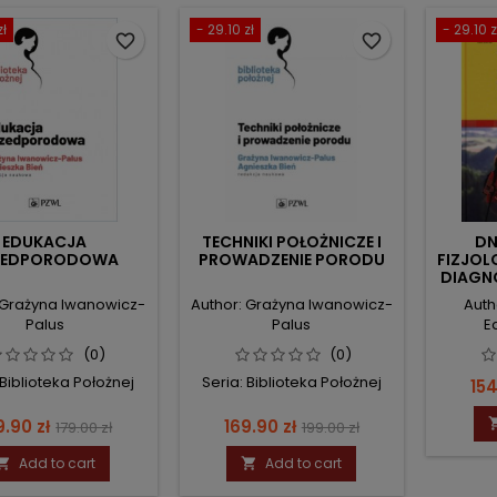
zł
- 29.10 zł
- 29.10 z
favorite_border
favorite_border
EDUKACJA
TECHNIKI POŁOŻNICZE I
DN
ZEDPORODOWA
PROWADZENIE PORODU
FIZJOL
DIAGNO
 Grażyna Iwanowicz-
Author: Grażyna Iwanowicz-
Auth
Palus
Palus
E
(0)
(0)
 Biblioteka Położnej
Seria: Biblioteka Położnej
Pri
154
ce
Regular
Price
Regular
9.90 zł
169.90 zł
179.00 zł
199.00 zł
price
price
Add to cart
Add to cart

