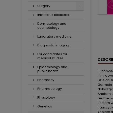
Surgery
Infectious diseases
Dermatology and
cosmetology
Laboratory medicine
Diagnostic imaging
For candidates for
medical studies
DESCRI
Epidemiology and
public health
Ruch wyr
nim, oswa
Pharmacy
Dzieląc s
Germain i
Pharmacology
dotycząc
Anatomia 
Physiology
będzie p
Jestem w
Genetics
nauczyci
kobietę d