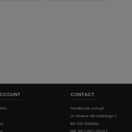
ACCOUNT
CONTACT
info
medbook.com.pl
ul. Hoene-Wrońskiego 1,
ps
80-210 Gdańsk,
es
NIP: 957-062-00-52,