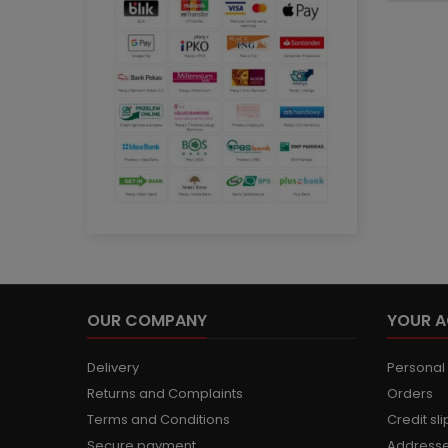
OUR COMPANY
YOUR 
Delivery
Personal 
Returns and Complaints
Orders
Terms and Conditions
Credit sli
Secure payment
Address