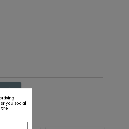
r review
rtising
fer you social
 the