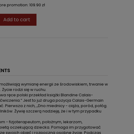
fore promotion:
109.90 zł
Add to cart
ENTS
umożliwiają wymianę energii ze środowiskiem, trwanie w
Życie rodzi się w ruchu.
a ręce polski przekład książki Blandine Calais-
 ćwiczenia.” Jest to już druga pozycja Calais-Germain
Pierwsza z nich, „Dno miednicy - ciąża, poród, połóg.
lników. Żywię szczerą nadzieję, że i w tym przypadku
m - fizjoterapeutom, położnym, lekarzom,
obietą oczekującą dziecka. Pomaga im przygotować
ię ze swoich objęć i rozpoczną osobne życie. Podczas