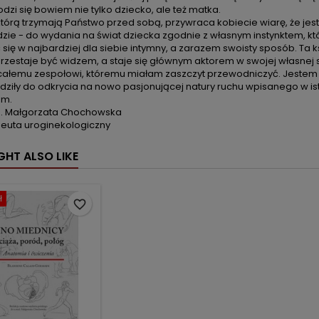
dzi się bowiem nie tylko dziecko, ale też matka.
którą trzymają Państwo przed sobą, przywraca kobiecie wiarę, że jes
zie - do wydania na świat dziecka zgodnie z własnym instynktem, któ
 się w najbardziej dla siebie intymny, a zarazem swoisty sposób. T
rzestaje być widzem, a staje się głównym aktorem w swojej własnej sz
 całemu zespołowi, któremu miałam zaszczyt przewodniczyć. Jestem
ziły do odkrycia na nowo pasjonującej natury ruchu wpisanego w is
em.
d. Małgorzata Chochowska
peuta uroginekologiczny
GHT ALSO LIKE
ł
favorite_border