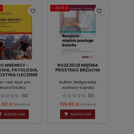
ł
- 39.10 zł
favorite_border
favorite_border
O MIEDNICY -
ROZEJŚCIE MIĘŚNIA
OGIA, PATOLOGIA,
PROSTEGO BRZUCHA
STYKA I LECZENIE
or: red. wyd. pol.
Author: Małgorzata
dward Saulicz
Jachacz-Łopata
(0)
(0)
ce
Regular
Price
Regular
.90 zł
139.90 zł
184.00 zł
179.00 zł
price
price
Add to cart
Add to cart

