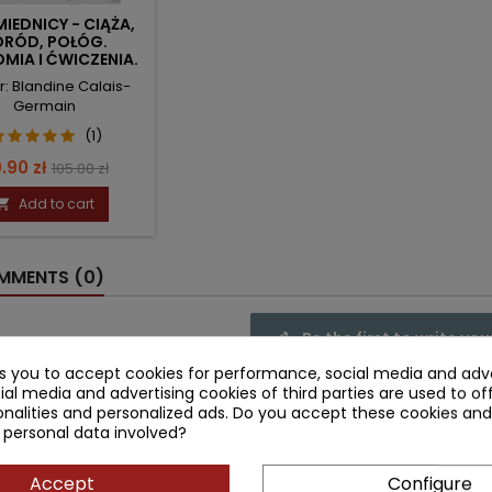
IEDNICY - CIĄŻA,
ORÓD, POŁÓG.
MIA I ĆWICZENIA.
r: Blandine Calais-
Germain
(1)
ice
Regular
.90 zł
105.00 zł
price
Add to cart

MENTS (0)
Be the first to write you
ks you to accept cookies for performance, social media and adve
ial media and advertising cookies of third parties are used to of
nalities and personalized ads. Do you accept these cookies and
 personal data involved?
ntly purchased together
Accept
Configure