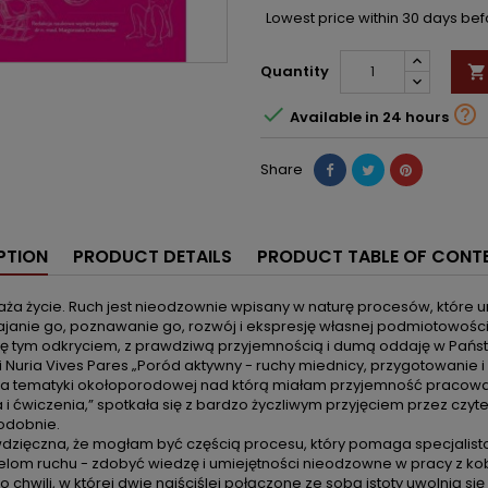
Lowest price within 30 days be
Quantity



Available in 24 hours
Share
PTION
PRODUCT DETAILS
PRODUCT TABLE OF CONT
aża życie. Ruch jest nieodzownie wpisany w naturę procesów, które 
janie go, poznawanie go, rozwój i ekspresję własnej podmiotowości. 
ię tym odkryciem, z prawdziwą przyjemnością i dumą oddaję w Państw
 Nuria Vives Pares „Poród aktywny - ruchy miednicy, przygotowanie i
a tematyki okołoporodowej nad którą miałam przyjemność pracować. 
i ćwiczenia,” spotkała się z bardzo życzliwym przyjęciem przez czyte
odobnie.
dzięczna, że mogłam być częścią procesu, który pomaga specjalisto
elom ruchu - zdobyć wiedzę i umiejętności nieodzowne w pracy z k
o chwili, w której dwie najściślej połączone ze sobą istoty uwolnią s