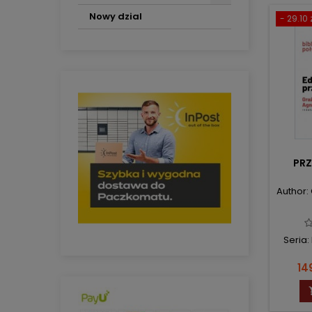
Nowy dzial
- 29.10 
PR
Author:
Seria:
Pri
14