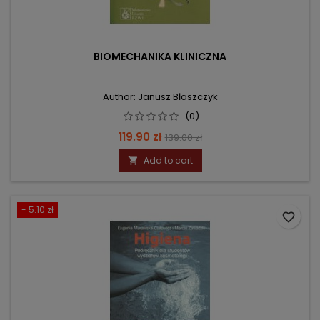
BIOMECHANIKA KLINICZNA
Author: Janusz Błaszczyk
(0)
Price
Regular
119.90 zł
139.00 zł
price
Add to cart

- 5.10 zł
favorite_border