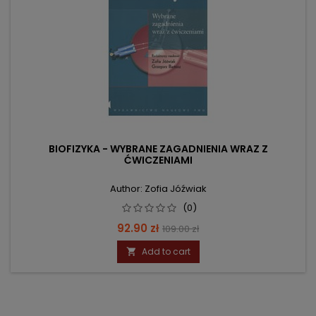
BIOFIZYKA - WYBRANE ZAGADNIENIA WRAZ Z
ĆWICZENIAMI
Author: Zofia Jóźwiak
(0)
Price
Regular
92.90 zł
109.00 zł
price
Add to cart
