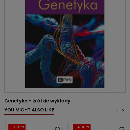
Genetyka - krótkie wykłady
YOU MIGHT ALSO LIKE
<
>
- 3.78 zł
- 4.00 zł
favorite_border
favorite_border