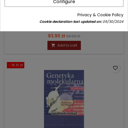
Configure
MIKROBIOLOGIA - KRÓTKIE WYKŁADY
Privacy & Cookie Policy
Author: Jane Nicklin
Cookie declaration last updated on:
09/30/2024
(1)
Price
Regular
83.90 zł
99.00 zł
price
Add to cart

- 16.10 zł
favorite_border