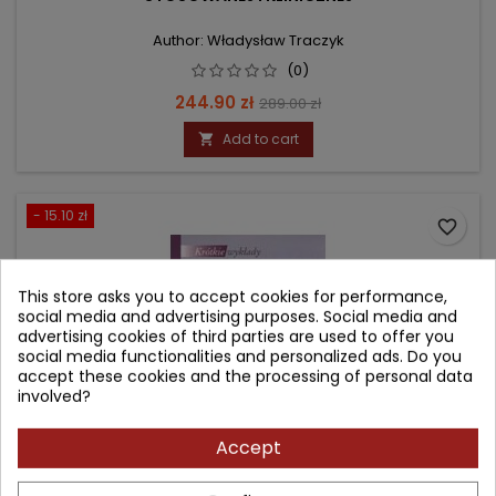
Author: Władysław Traczyk
(0)
Price
Regular
244.90 zł
289.00 zł
price
Add to cart

- 15.10 zł
favorite_border
This store asks you to accept cookies for performance,
social media and advertising purposes. Social media and
advertising cookies of third parties are used to offer you
social media functionalities and personalized ads. Do you
accept these cookies and the processing of personal data
involved?
Accept