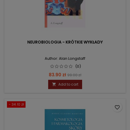
NEUROBIOLOGIA - KRÓTKIE WYKŁADY
Author: Alan Longstaff
(0)
Price
Regular
83.90 zł
99.00 zł
price
Add to cart

- 34.10 zł
favorite_border