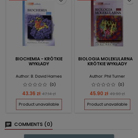
BIOCHEMIA - KRÓTKIE
BIOLOGIA MOLEKULARNA -
WYKŁADY
KRÓTKIE WYKŁADY
Author: B. David Hames
Author: Phil Turner
(0)
(0)
Price
Regular
Price
Regular
43.36 zł
45.90 zł
47.14 zł
49.90 zł
price
price
Product unavailable
Product unavailable
COMMENTS (0)