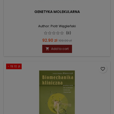
GENETYKA MOLEKULARNA
Author: Piotr Węgleński
(0)
Price
Regular
92.90 zł
109.00 zł
price
Add to cart

- 19.10 zł
favorite_border