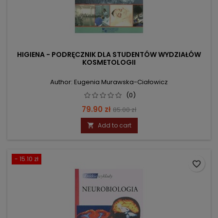
HIGIENA - PODRĘCZNIK DLA STUDENTÓW WYDZIAŁÓW
KOSMETOLOGII
Author: Eugenia Murawska-Ciałowicz
(0)
Price
Regular
79.90 zł
85.00 zł
price
Add to cart

- 15.10 zł
favorite_border