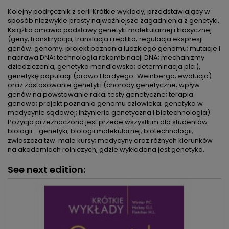
Kolejny podręcznik z serii Krótkie wykłady, przedstawiający w
sposób niezwykle prosty najważniejsze zagadnienia z genetyki.
Książka omawia podstawy genetyki molekularnej i klasycznej
(geny; transkrypcja, translacja i replika; regulacja ekspresji
genów; genomy; projekt poznania ludzkiego genomu; mutacje i
naprawa DNA; technologia rekombinacji DNA; mechanizmy
dziedziczenia; genetyka mendlowska; determinacja płci),
genetykę populacji (prawo Hardyego-Weinberga; ewolucja)
oraz zastosowanie genetyki (choroby genetyczne; wpływ
genów na powstawanie raka; testy genetyczne; terapia
genowa; projekt poznania genomu człowieka; genetyka w
medycynie sądowej; inżynieria genetyczna i biotechnologia).
Pozycja przeznaczona jest przede wszystkim dla studentów
biologii - genetyki, biologii molekularnej, biotechnologii,
zwłaszcza tzw. małe kursy; medycyny oraz różnych kierunków
na akademiach rolniczych, gdzie wykładana jest genetyka.
See next edition: