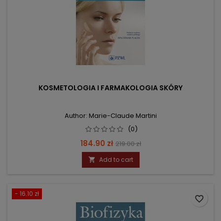
KOSMETOLOGIA I FARMAKOLOGIA SKÓRY
Author: Marie-Claude Martini
(0)
Price
Regular
184.90 zł
219.00 zł
price
Add to cart

- 16.10 zł
favorite_border