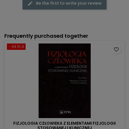
Be the first to write your review
Frequently purchased together
- 44.10 zł
favorite_border
FIZJOLOGIA CZŁOWIEKA Z ELEMENTAMI FIZJOLOGII
STOSOWANEJ I KLINICZNEJ