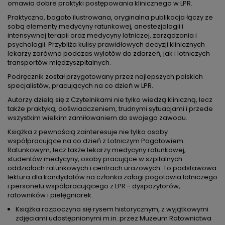
omawia dobre praktyki postępowania klinicznego w LPR.
Praktyczna, bogato ilustrowana, oryginalna publikacja łączy ze
sobą elementy medycyny ratunkowej, anestezjologii i
intensywnej terapii oraz medycyny lotniczej, zarządzania i
psychologii. Przybliża kulisy prawidłowych decyzji klinicznych
lekarzy zarówno podczas wylotów do zdarzeń, jak i lotniczych
transportów międzyszpitalnych.
Podręcznik został przygotowany przez najlepszych polskich
specjalistów, pracujących na co dzień w LPR.
Autorzy dzielą się z Czytelnikami nie tylko wiedzą kliniczną, lecz
także praktyką, doświadczeniem, trudnymi sytuacjami i przede
wszystkim wielkim zamiłowaniem do swojego zawodu.
Książka z pewnością zainteresuje nie tylko osoby
współpracujące na co dzień z Lotniczym Pogotowiem
Ratunkowym, lecz także lekarzy medycyny ratunkowej,
studentów medycyny, osoby pracujące w szpitalnych
oddziałach ratunkowych i centrach urazowych. To podstawowa
lektura dla kandydatów na członka załogi pogotowia lotniczego
i personelu współpracującego z LPR - dyspozytorów,
ratowników i pielęgniarek.
Książka rozpoczyna się rysem historycznym, z wyjątkowymi
zdjęciami udostępnionymi m.in. przez Muzeum Ratownictwa