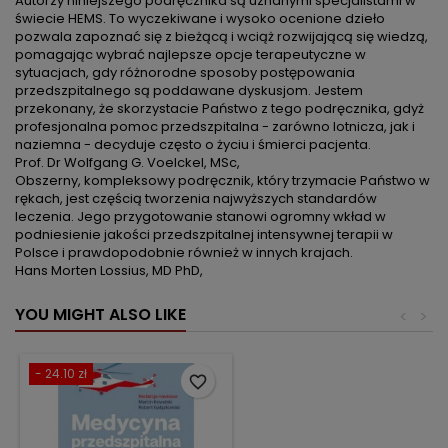
Autorzy niniejszego podręcznika są uznanymi specjalistami w
świecie HEMS. To wyczekiwane i wysoko ocenione dzieło
pozwala zapoznać się z bieżącą i wciąż rozwijającą się wiedzą,
pomagając wybrać najlepsze opcje terapeutyczne w
sytuacjach, gdy różnorodne sposoby postępowania
przedszpitalnego są poddawane dyskusjom. Jestem
przekonany, że skorzystacie Państwo z tego podręcznika, gdyż
profesjonalna pomoc przedszpitalna - zarówno lotnicza, jak i
naziemna - decyduje często o życiu i śmierci pacjenta.
Prof. Dr Wolfgang G. Voelckel, MSc
,
Obszerny, kompleksowy podręcznik, który trzymacie Państwo w
rękach, jest częścią tworzenia najwyższych standardów
leczenia. Jego przygotowanie stanowi ogromny wkład w
podniesienie jakości przedszpitalnej intensywnej terapii w
Polsce i prawdopodobnie również w innych krajach.
Hans Morten Lossius, MD PhD
,
YOU MIGHT ALSO LIKE
<
>
- 24.10 zł
favorite_border