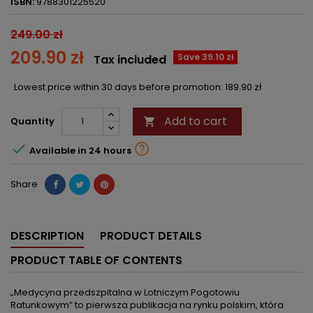
ISBN:
9788301225520
249.00 zł
209.90 zł
Save 39.10 zł
Tax included
Lowest price within 30 days before promotion:
189.90 zł
Add to cart
Quantity



Available in 24 hours
Share
DESCRIPTION
PRODUCT DETAILS
PRODUCT TABLE OF CONTENTS
„Medycyna przedszpitalna w Lotniczym Pogotowiu
Ratunkowym” to pierwsza publikacja na rynku polskim, która