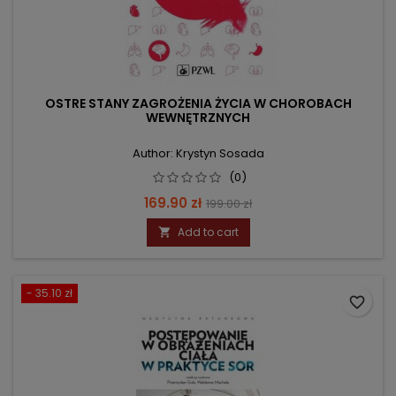
OSTRE STANY ZAGROŻENIA ŻYCIA W CHOROBACH
WEWNĘTRZNYCH
Author: Krystyn Sosada
(0)
Price
Regular
169.90 zł
199.00 zł
price
Add to cart

- 35.10 zł
favorite_border