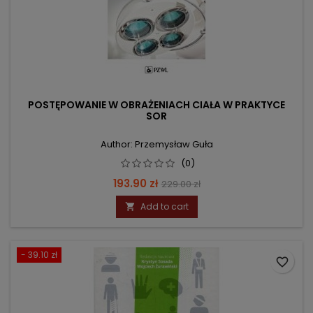
POSTĘPOWANIE W OBRAŻENIACH CIAŁA W PRAKTYCE
SOR
Author: Przemysław Guła
(0)
Price
Regular
193.90 zł
229.00 zł
price
Add to cart

- 39.10 zł
favorite_border