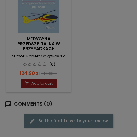
MEDYCYNA
PRZEDSZPITALNA W
PRZYPADKACH
KLINICZNYCH. LPR I TOPR.
Author: Robert Gałązkowski
(0)
Price
Regular
124.90 zł
149.00 zł
price
Add to cart

COMMENTS (0)
Be the first to write your review