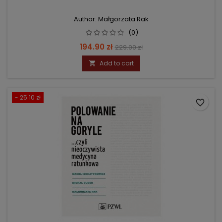
Author: Małgorzata Rak
(0)
Price
Regular
194.90 zł
229.00 zł
price
Add to cart

- 25.10 zł
favorite_border