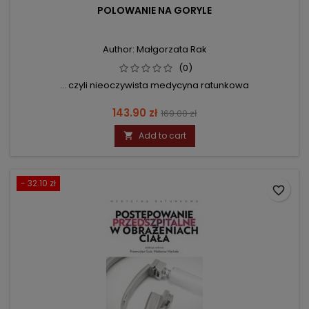
POLOWANIE NA GORYLE
Author: Małgorzata Rak
(0)
... czyli nieoczywista medycyna ratunkowa
Price
Regular
143.90 zł
169.00 zł
price
Add to cart

- 32.10 zł
favorite_border