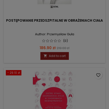
POSTĘPOWANIE PRZEDSZPITALNE W OBRAŻENIACH CIAŁA
Author: Przemysław Guła
(0)
Price
Regular
186.90 zł
219.00 zł
price
Add to cart

- 29.10 zł
favorite_border