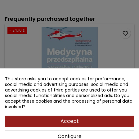
Frequently purchased together
- 24.10 zł
favorite_border
This store asks you to accept cookies for performance,
social media and advertising purposes. Social media and
advertising cookies of third parties are used to offer you
social media functionalities and personalized ads. Do you
accept these cookies and the processing of personal data
involved?
MEDYCYNA PRZEDSZPITALNA W PRZYPADKACH
KLINICZNYCH. LPR I TOPR.
Accept
Author: Robert Gałązkowski
Configure
(0)