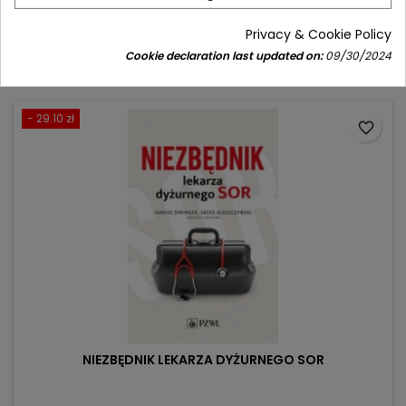
Price
Regular
124.90 zł
149.00 zł
Privacy & Cookie Policy
price
Cookie declaration last updated on:
09/30/2024
Add to cart

- 29.10 zł
favorite_border
NIEZBĘDNIK LEKARZA DYŻURNEGO SOR