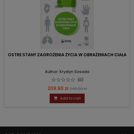
OSTRE STANY ZAGROŻENIA ŻYCIA W OBRAŻENIACH CIAŁA
Author: Krystyn Sosada
(0)
Price
Regular
209.90 zł
249.00 zł
price
Add to cart
