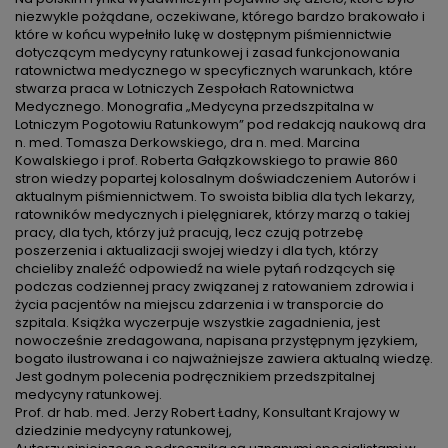
niezwykle pożądane, oczekiwane, którego bardzo brakowało i
które w końcu wypełniło lukę w dostępnym piśmiennictwie
dotyczącym medycyny ratunkowej i zasad funkcjonowania
ratownictwa medycznego w specyficznych warunkach, które
stwarza praca w Lotniczych Zespołach Ratownictwa
Medycznego. Monografia „Medycyna przedszpitalna w
Lotniczym Pogotowiu Ratunkowym” pod redakcją naukową dra
n. med. Tomasza Derkowskiego, dra n. med. Marcina
Kowalskiego i prof. Roberta Gałązkowskiego to prawie 860
stron wiedzy popartej kolosalnym doświadczeniem Autorów i
aktualnym piśmiennictwem. To swoista biblia dla tych lekarzy,
ratowników medycznych i pielęgniarek, którzy marzą o takiej
pracy, dla tych, którzy już pracują, lecz czują potrzebę
poszerzenia i aktualizacji swojej wiedzy i dla tych, którzy
chcieliby znaleźć odpowiedź na wiele pytań rodzących się
podczas codziennej pracy związanej z ratowaniem zdrowia i
życia pacjentów na miejscu zdarzenia i w transporcie do
szpitala. Książka wyczerpuje wszystkie zagadnienia, jest
nowocześnie zredagowana, napisana przystępnym językiem,
bogato ilustrowana i co najważniejsze zawiera aktualną wiedzę.
Jest godnym polecenia podręcznikiem przedszpitalnej
medycyny ratunkowej.
Prof. dr hab. med. Jerzy Robert Ładny, Konsultant Krajowy w
dziedzinie medycyny ratunkowej
,