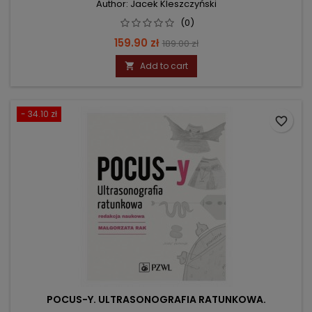
Author: Jacek Kleszczyński
(0)
Price
Regular
159.90 zł
189.00 zł
price
Add to cart

- 34.10 zł
favorite_border
POCUS-Y. ULTRASONOGRAFIA RATUNKOWA.