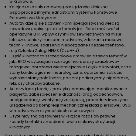
w Krakowie.
Kolejne rozdziały omawiają zarządzanie kliniczne i
współpracę z innymi jednostkami Systemu Państwowe
Ratownictwo Medyczne.
Autorzy dzielą się z czytelnikami specjalistyczną wiedzą
zawodową, opisując takie tematy jak:: flota i możliwości
operacyjne LPR, wpływ czynników zewnętrznych na misje
lotnicze, lotniczy transport medyczny, zdarzenia masowe,
techniki linowe, zdarzenia niepożądane i bezpieczeństwo,
rolę Członka Załogi HEMS (CzaH-a).
Część kliniczna to szczegółowe omówienia takich tematów
jak:: RKO w sytuacjach szczególnych, urazy czaszkowo-
mózgowe, obrażenia wielomiejscowe i ciężkie krwotoki, ostre
stany kardiologiczne i neurologiczne, oparzenia, zatrucia,
wybrane stany położnicze, pacjent pediatryczny, hipotermia,
leki, czy choroby zakaźne.
Autorzy łączą teorię z praktyką, omawiając:: monitorowanie
pacjenta, zabezpieczenie drożności dróg oddechowych,
analgosedację, wentylację zastępczą, procedury inwazyjne,
urządzenia do kompresji mechanicznej klatki piersiowej, USG
w medycznych czynnościach ratunkowych.
Czytelnicy znajdą również w książce rozdziały prawne,
zasady kontaktu z mediami i wiele ciekawych sytuacji
klinicznych.
Na polskim rynku wydawniczym pojawiło się dzieło, które było