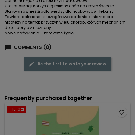
Cenne narzędzie dla lekarzy i naukowców
Z tej publikacji korzystają miliony osób na całym świecie.
Stanowi również źródło wiedzy dla naukowców i lekarzy.
Zawiera dokładne i szczegółowe badania kliniczne oraz
hipotezy na temat przyczyn wielu chorób, których mechanizm
do tej pory był nieznany.
Nowe odżywianie – zdrowsze życie.
COMMENTS (0)
Be the first to write your review
Frequently purchased together
- 10.10 zł
favorite_border