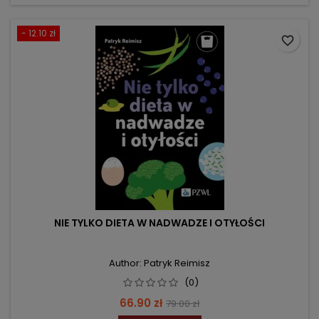
- 12.10 zł
favorite_border
NIE TYLKO DIETA W NADWADZE I OTYŁOŚCI
Author: Patryk Reimisz
(0)
Price
Regular
66.90 zł
79.00 zł