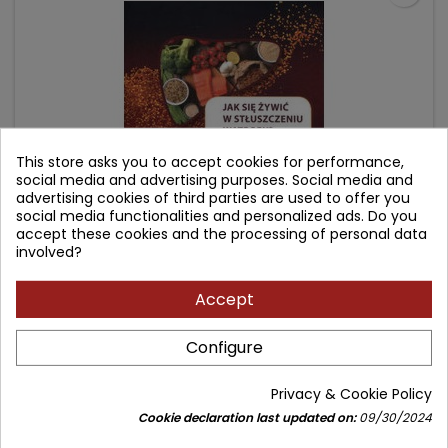
This store asks you to accept cookies for performance,
social media and advertising purposes. Social media and
advertising cookies of third parties are used to offer you
social media functionalities and personalized ads. Do you
accept these cookies and the processing of personal data
JAK SIĘ ŻYWIĆ W STŁUSZCZENIU WĄTROBY?
involved?
Accept
Author: Ewa Stachowska
(0)
Configure
Price
Regular
15.90 zł
19.00 zł
price
Privacy & Cookie Policy
Add to cart

Cookie declaration last updated on:
09/30/2024