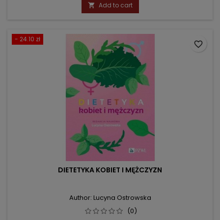
price
Add to cart

- 24.10 zł
favorite_border
DIETETYKA KOBIET I MĘŻCZYZN
Author: Lucyna Ostrowska
(0)