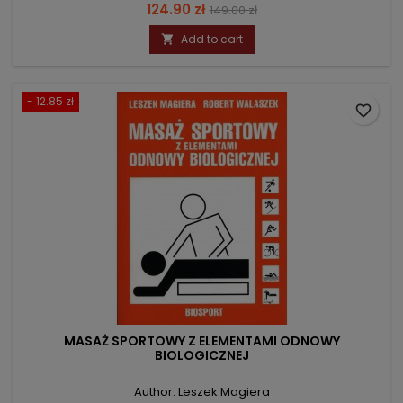
Price
Regular
124.90 zł
149.00 zł
price
Add to cart

- 12.85 zł
favorite_border
MASAŻ SPORTOWY Z ELEMENTAMI ODNOWY
BIOLOGICZNEJ
Author: Leszek Magiera