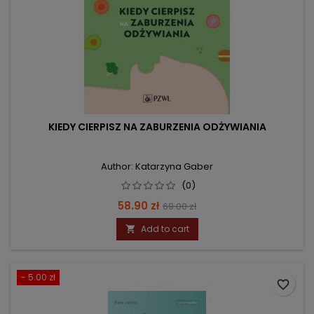
KIEDY CIERPISZ NA ZABURZENIA ODŻYWIANIA
Author: Katarzyna Gaber
(0)
Price
Regular
58.90 zł
69.00 zł
price
Add to cart

- 5.00 zł
favorite_border