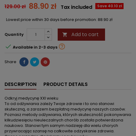
88.90 zł
129.00 zł
Save 40.10 zł
Tax included
Lowest price within 30 days before promotion:
88.90 zł
Add to cart
Quantity



Available in 2-3 days
Share
DESCRIPTION
PRODUCT DETAILS
Odkryj medycynę XXI wieku
To od odżywiania zależy Twoje zdrowie i to ono stanowi
skuteczną, a zarazem bezpłatną medycynę naszych czasów.
Poznasz metody odżywiania, których skuteczność pokonywania
kilkudziesięciu nieuleczalnych chorób została potwierdzona
naukowo. Stanowi tym samym nadzieję dla wielu chorych
przywracając szansę na całkowite odzyskanie zdrowia.