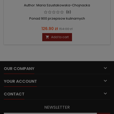
Author: Maria Szustakowska-Chojnacka
(0)
Ponad 900 przepisow kulinarnych
Price
Regular
126.90 zł
154.00 zł
price
Add to cart


OUR COMPANY

YOUR ACCOUNT

CONTACT
NEWSLETTER