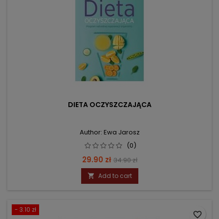
DIETA OCZYSZCZAJĄCA
Author: Ewa Jarosz
(0)
Price
Regular
29.90 zł
34.90 zł
price
Add to cart

- 3.10 zł
favorite_border