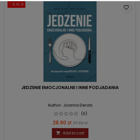
- 8.10 zł
favorite_border
JEDZENIE EMOCJONALNE I INNE PODJADANIA
Author: Joanna Derda
(0)
Price
Regular
28.90 zł
37.00 zł
price
Add to cart
