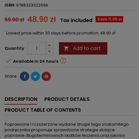
ISBN:
9788323322696
48.90 zł
59.90 zł
Save 11.00 zł
Tax included
Lowest price within 30 days before promotion:
48.90 zł
Add to cart
Quantity



Available in 24 hours
Share
DESCRIPTION
PRODUCT DETAILS
PRODUCT TABLE OF CONTENTS
Poprawione i rozszerzone wydanie drugie tego znakomitego
podręcznika proponuje sprawdzone strategie służące
poprawie długoterminowych skutków leczenia oraz jakości