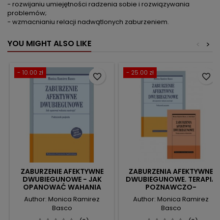
- rozwijaniu umiejętności radzenia sobie i rozwiązywania
problemów;
- wzmacnianiu relacji nadwątlonych zaburzeniem.
YOU MIGHT ALSO LIKE
<
>
- 10.00 zł
- 25.00 zł
favorite_border
favorite_border
ZABURZENIE AFEKTYWNE
ZABURZENIA AFEKTYWNE
DWUBIEGUNOWE - JAK
DWUBIEGUNOWE. TERAPIA
OPANOWAĆ WAHANIA
POZNAWCZO-
NASTROJU?
BEHAWIORALNA.
Author: Monica Ramirez
Author: Monica Ramirez
PODRĘCZNIK TERAPEUTY +
Basco
Basco
PODRĘCZNIK PACJENTA