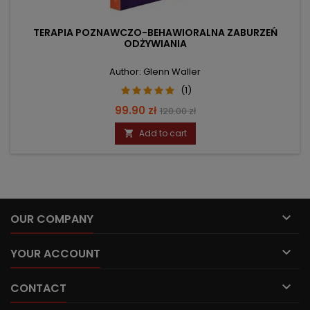
TERAPIA POZNAWCZO-BEHAWIORALNA ZABURZEŃ
ODŻYWIANIA
Author: Glenn Waller
(1)
Price
Regular
99.90 zł
120.00 zł
price
Add to cart


OUR COMPANY

YOUR ACCOUNT

CONTACT