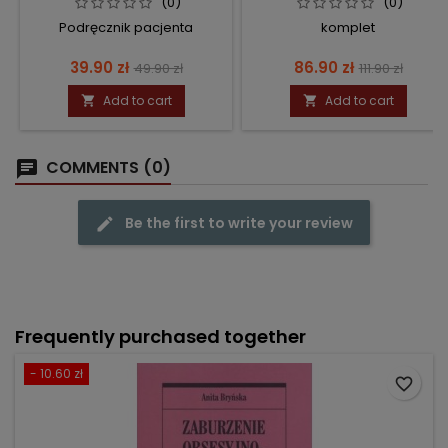
(0)
(0)
Podręcznik pacjenta
komplet
Price
Regular
Price
Regular
39.90 zł
86.90 zł
49.90 zł
111.90 zł
price
price
Add to cart
Add to cart


COMMENTS (0)
Be the first to write your review
Frequently purchased together
- 10.60 zł
favorite_border