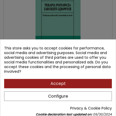
This store asks you to accept cookies for performance,
social media and advertising purposes. Social media and
advertising cookies of third parties are used to offer you
TERAPIA POZNAWCZA ZABURZEŃ LĘKOWYCH
social media functionalities and personalized ads. Do you
accept these cookies and the processing of personal data
involved?
Author: Adrian Wells
(0)
Accept
Praktyczny podręcznik i przewodnik po teorii
Configure
Price
Regular
49.90 zł
63.00 zł
price
Add to cart

Privacy & Cookie Policy
Cookie declaration last updated on:
09/30/2024