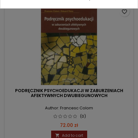
favorite_border
PODRĘCZNIK PSYCHOEDUKACJI W ZABURZENIACH
AFEKTYWNYCH DWUBIEGUNOWYCH
Author: Francesc Colom
(0)
Price
72.00 zł
Add to cart
