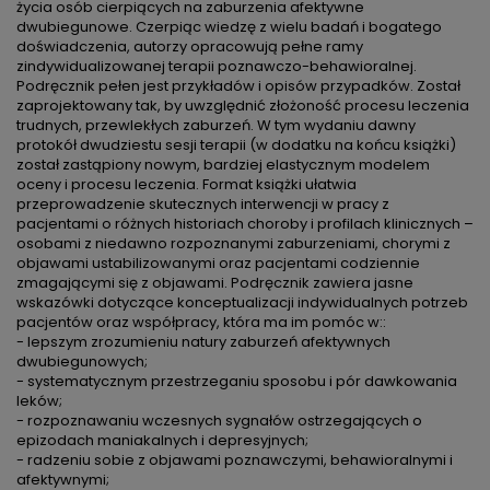
życia osób cierpiących na zaburzenia afektywne
dwubiegunowe. Czerpiąc wiedzę z wielu badań i bogatego
doświadczenia, autorzy opracowują pełne ramy
zindywidualizowanej terapii poznawczo-behawioralnej.
Podręcznik pełen jest przykładów i opisów przypadków. Został
zaprojektowany tak, by uwzględnić złożoność procesu leczenia
trudnych, przewlekłych zaburzeń. W tym wydaniu dawny
protokół dwudziestu sesji terapii (w dodatku na końcu książki)
został zastąpiony nowym, bardziej elastycznym modelem
oceny i procesu leczenia. Format książki ułatwia
przeprowadzenie skutecznych interwencji w pracy z
pacjentami o różnych historiach choroby i profilach klinicznych –
osobami z niedawno rozpoznanymi zaburzeniami, chorymi z
objawami ustabilizowanymi oraz pacjentami codziennie
zmagającymi się z objawami. Podręcznik zawiera jasne
wskazówki dotyczące konceptualizacji indywidualnych potrzeb
pacjentów oraz współpracy, która ma im pomóc w::
- lepszym zrozumieniu natury zaburzeń afektywnych
dwubiegunowych;
- systematycznym przestrzeganiu sposobu i pór dawkowania
leków;
- rozpoznawaniu wczesnych sygnałów ostrzegających o
epizodach maniakalnych i depresyjnych;
- radzeniu sobie z objawami poznawczymi, behawioralnymi i
afektywnymi;