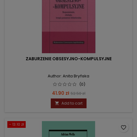
ZABURZENIE OBSESYJNO-KOMPULSYJNE
Author: Anita Bryńska
(0)
Price
Regular
41.90 zł
52.50 zł
price
Add to cart

- 13.10 zł
favorite_border