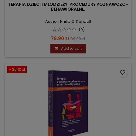
TERAPIA DZIECI I MŁODZIEŻY. PROCEDURY POZNAWCZO-
BEHAWIORALNE.
Author: Philip C. Kendall
(0)
Price
Regular
79.90 zł
99.00 zł
price
Add to cart

- 20.10 zł
favorite_border