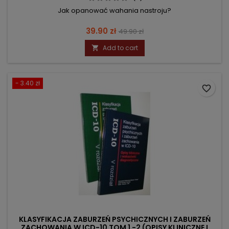
Jak opanować wahania nastroju?
Price
Regular
39.90 zł
49.90 zł
price
Add to cart

- 3.40 zł
favorite_border
KLASYFIKACJA ZABURZEŃ PSYCHICZNYCH I ZABURZEŃ
ZACHOWANIA W ICD-10 TOM 1 -2 (OPISY KLINICZNE I