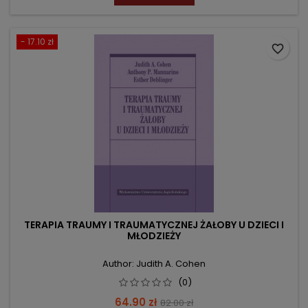
- 17.10 zł
favorite_border
TERAPIA TRAUMY I TRAUMATYCZNEJ ŻAŁOBY U DZIECI I
MŁODZIEŻY
Author: Judith A. Cohen
(0)
Price
Regular
64.90 zł
82.00 zł