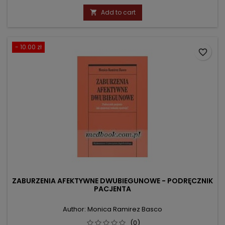
price
Add to cart

- 10.00 zł
favorite_border
ZABURZENIA AFEKTYWNE DWUBIEGUNOWE - PODRĘCZNIK
PACJENTA
Author: Monica Ramirez Basco
(0)