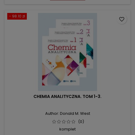
- 98.10 zł
favorite_border
CHEMIA ANALITYCZNA. TOM 1-3.
Author: Donald M. West
(0)
komplet