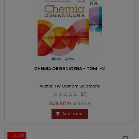
CHEMIA ORGANICZNA - TOM 1-2
Author: TW Graham Solomons
(0)
Price
Regular
349.90 zł
408.00 zł
price
Add to cart

- 16.10 zł
favorite_border