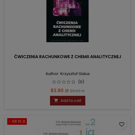
ĆWICZENIA RACHUNKOWE Z CHEMII ANALITYCZNEJ
Author: Krzysztof Galus
(0)
Price
Regular
83.90 zł
99.00 zł
price
Add to cart

- 58.10 zł
favorite_border