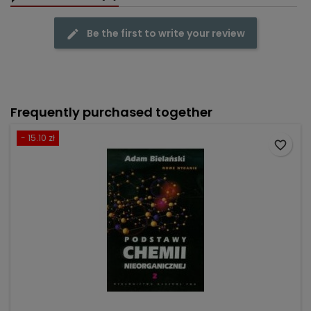
Be the first to write your review
Frequently purchased together
- 15.10 zł
favorite_border