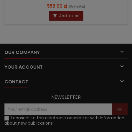
Price
Regular
558.90 zł
657.00 zł
price
Add to cart


OUR COMPANY

YOUR ACCOUNT

CONTACT
NEWSLETTER
I consent to the electronic newsletter with information
about new publications.