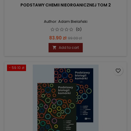
PODSTAWY CHEMII NIEORGANICZNEJ TOM 2
Author: Adam Bielański
(0)
Price
Regular
83.90 zł
99.00 zł
price
Add to cart

- 59.10 zł
favorite_border