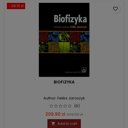
- 39.10 zł
favorite_border
BIOFIZYKA
Author: Feliks Jaroszyk
(0)
Price
Regular
209.90 zł
249.00 zł
price
Add to cart
