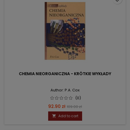
CHEMIA NIEORGANICZNA - KRÓTKIE WYKŁADY
Author: P.A. Cox
(0)
Price
Regular
92.90 zł
109.00 zł
price
Add to cart
