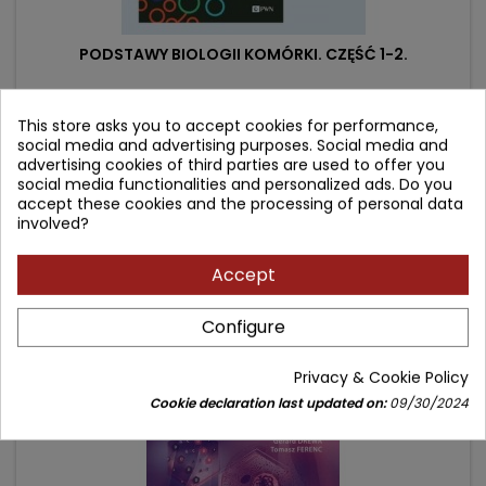
PODSTAWY BIOLOGII KOMÓRKI. CZĘŚĆ 1-2.
Author: Bruce Alberts
This store asks you to accept cookies for performance,
social media and advertising purposes. Social media and
(0)
advertising cookies of third parties are used to offer you
komplet
social media functionalities and personalized ads. Do you
accept these cookies and the processing of personal data
Price
Regular
259.90 zł
319.00 zł
involved?
price
Add to cart

Accept
Configure
- 22.10 zł
favorite_border
Privacy & Cookie Policy
Cookie declaration last updated on:
09/30/2024