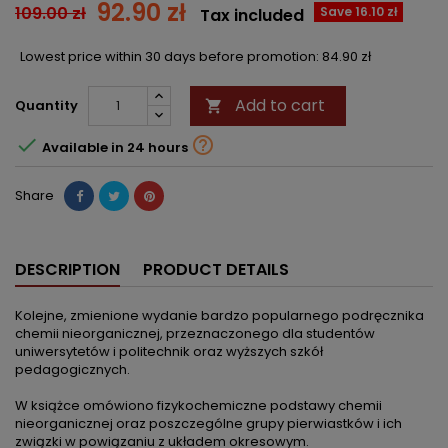
92.90 zł
109.00 zł
Save 16.10 zł
Tax included
Lowest price within 30 days before promotion:
84.90 zł
Add to cart
Quantity



Available in 24 hours
Share
DESCRIPTION
PRODUCT DETAILS
Kolejne, zmienione wydanie bardzo popularnego podręcznika
chemii nieorganicznej, przeznaczonego dla studentów
uniwersytetów i politechnik oraz wyższych szkół
pedagogicznych.
W książce omówiono fizykochemiczne podstawy chemii
nieorganicznej oraz poszczególne grupy pierwiastków i ich
związki w powiązaniu z układem okresowym.