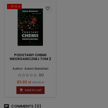
- 15.10 zł
favorite_border
PODSTAWY CHEMII
NIEORGANICZNEJ TOM 2
Author: Adam Bielański
(0)
Price
Regular
83.90 zł
99.00 zł
price
Add to cart

COMMENTS (0)