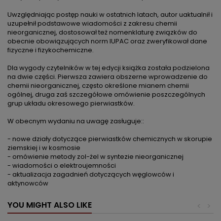
Uwzględniając postęp nauki w ostatnich latach, autor uaktualnił i
uzupełnił podstawowe wiadomości z zakresu chemii
nieorganicznej, dostosował też nomenklaturę związków do
obecnie obowiązujących norm IUPAC oraz zweryfikował dane
fizyczne i fizykochemiczne.
Dla wygody czytelników w tej edycji książka została podzielona
na dwie części. Pierwsza zawiera obszerne wprowadzenie do
chemii nieorganicznej, często określone mianem chemii
ogólnej, druga zaś szczegółowe omówienie poszczególnych
grup układu okresowego pierwiastków.
W obecnym wydaniu na uwagę zasługuje::
- nowe działy dotyczące pierwiastków chemicznych w skorupie
ziemskiej i w kosmosie
- omówienie metody zol-żel w syntezie nieorganicznej
- wiadomości o elektroujemności
- aktualizacja zagadnień dotyczących węglowców i
aktynowców
YOU MIGHT ALSO LIKE
<
>