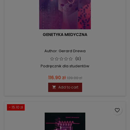
GENETYKA MEDYCZNA
Author: Gerard Drewa
(0)
Podręcznik dla studentów
Price
Regular
116.90 zł
139.00 zł
price
Add to cart

- 15.10 zł
favorite_border