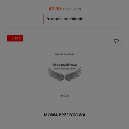
Price
Regular
42.90 zł
47.60 zł
price
Product unavailable
- 6.10 zł
favorite_border
MOWA PRZEŁYKOWA