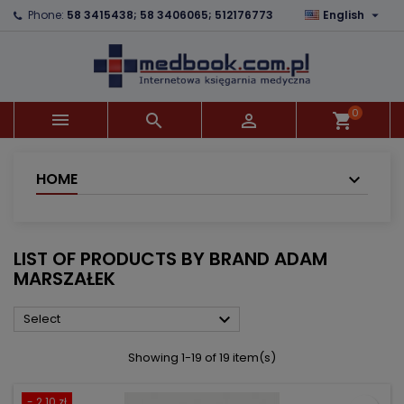

Phone:
58 3415438; 58 3406065; 512176773
English
×
×
×
×
Add to wishlist
((modalTitle))
Create wishlist
Sign in
add_circle_outline
((confirmMessage))
You need to be logged in to save products in your
Wishlist name
wishlist.
0



shopping_cart
((cancelText))
((modalDeleteText))
Cancel
Sign in
Cancel
Create wishlist
HOME
LIST OF PRODUCTS BY BRAND ADAM
MARSZAŁEK

Select
Showing 1-19 of 19 item(s)
- 2.10 zł