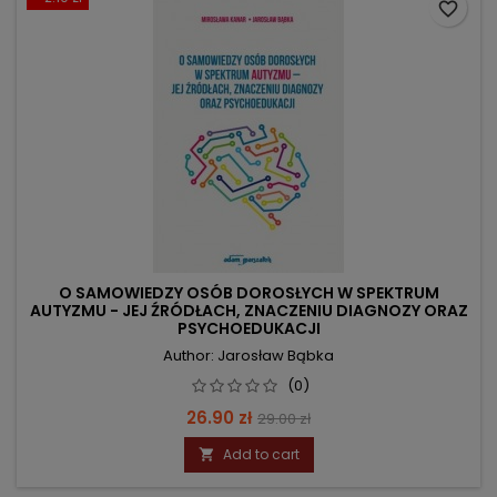
favorite_border
O SAMOWIEDZY OSÓB DOROSŁYCH W SPEKTRUM
AUTYZMU - JEJ ŹRÓDŁACH, ZNACZENIU DIAGNOZY ORAZ
PSYCHOEDUKACJI
Author: Jarosław Bąbka
(0)
Price
Regular
26.90 zł
29.00 zł
price
Add to cart
