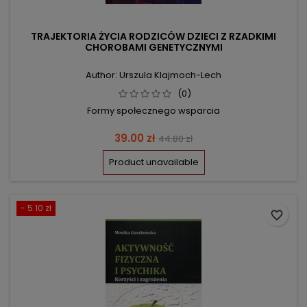
TRAJEKTORIA ŻYCIA RODZICÓW DZIECI Z RZADKIMI
CHOROBAMI GENETYCZNYMI
Author: Urszula Klajmoch-Lech
(0)
Formy społecznego wsparcia
Price
Regular
39.00 zł
44.80 zł
price
Product unavailable
- 5.10 zł
favorite_border