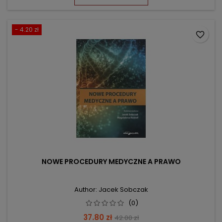
- 4.20 zł
favorite_border
NOWE PROCEDURY MEDYCZNE A PRAWO
Author: Jacek Sobczak
(0)
Price
Regular
37.80 zł
42.00 zł