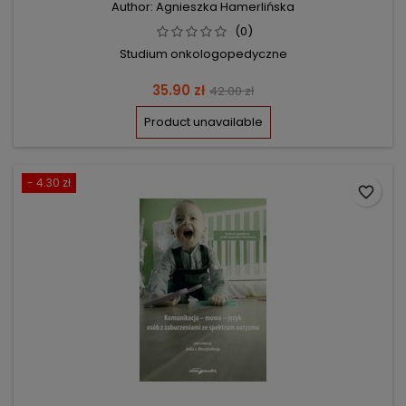
Author: Agnieszka Hamerlińska
(0)
Studium onkologopedyczne
Price
Regular
35.90 zł
42.00 zł
price
Product unavailable
- 4.30 zł
favorite_border