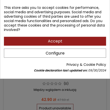
favorite_border
This store asks you to accept cookies for performance,
social media and advertising purposes. Social media and
advertising cookies of third parties are used to offer you
social media functionalities and personalized ads. Do you
accept these cookies and the processing of personal data
involved?
Accept
Configure
MUZYKOTERAPIA
Privacy & Cookie Policy
Cookie declaration last updated on:
09/30/2024
Author: Mirosława Cylkowska-Nowak
(0)
Między wglądem a inkluzją
Price
Regular
42.90 zł
47.60 zł
price
Product unavailable