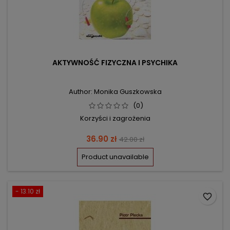
AKTYWNOŚĆ FIZYCZNA I PSYCHIKA
Author: Monika Guszkowska
(0)
Korzyści i zagrożenia
Price
Regular
36.90 zł
42.00 zł
price
Product unavailable
- 13.10 zł
favorite_border