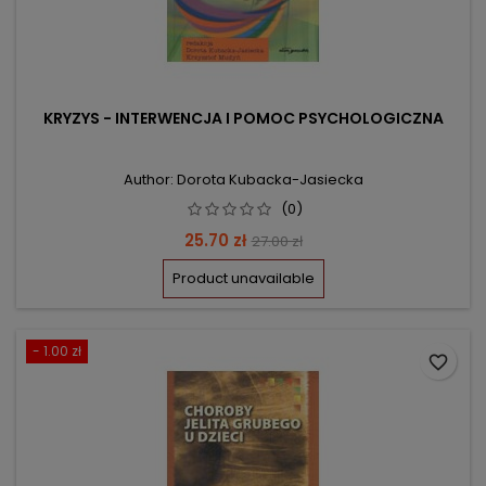
KRYZYS - INTERWENCJA I POMOC PSYCHOLOGICZNA
Author: Dorota Kubacka-Jasiecka
(0)
Price
Regular
25.70 zł
27.00 zł
price
Product unavailable
- 1.00 zł
favorite_border