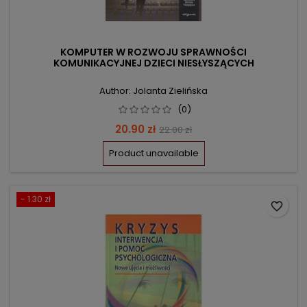
KOMPUTER W ROZWOJU SPRAWNOŚCI
KOMUNIKACYJNEJ DZIECI NIESŁYSZĄCYCH
Author: Jolanta Zielińska
(0)
Price
Regular
20.90 zł
22.00 zł
price
Product unavailable
- 1.30 zł
favorite_border