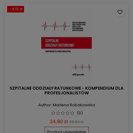
- 4.10 zł
favorite_border
SZPITALNE ODDZIAŁY RATUNKOWE - KOMPENDIUM DLA
PROFESJONALISTÓW
Author: Marlena Robakowska
(0)
Price
Regular
24.90 zł
29.00 zł
price
Product unavailable