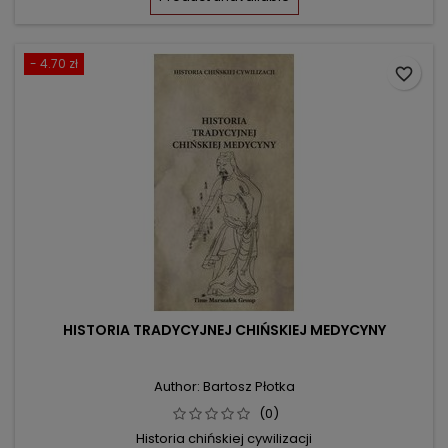
- 4.70 zł
favorite_border
HISTORIA TRADYCYJNEJ CHIŃSKIEJ MEDYCYNY
Author: Bartosz Płotka
(0)
Historia chińskiej cywilizacji