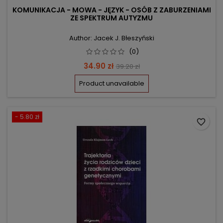
KOMUNIKACJA - MOWA - JĘZYK - OSÓB Z ZABURZENIAMI
ZE SPEKTRUM AUTYZMU
Author: Jacek J. Błeszyński
(0)
Price
Regular
34.90 zł
39.20 zł
price
Product unavailable
- 5.80 zł
favorite_border