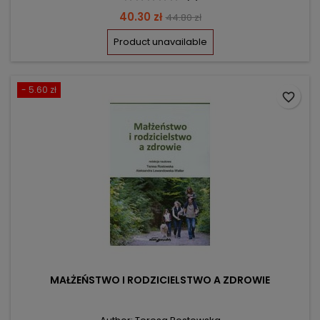
Price
Regular
40.30 zł
44.80 zł
price
Product unavailable
- 5.60 zł
favorite_border
MAŁŻEŃSTWO I RODZICIELSTWO A ZDROWIE