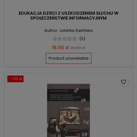
EDUKACJA DZIECI Z USZKODZENIEM SŁUCHU W
SPOŁECZEŃSTWIE INFORMACYJNYM
Author: Jolanta Zielińska
(0)
Price
Regular
19.00 zł
20.00 zł
price
Product unavailable
- 1.10 zł
favorite_border