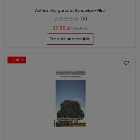
Author: Małgorzata Synowiec-Piłat
(0)
Price
Regular
37.80 zł
42.00 zł
price
Product unavailable
- 3.40 zł
favorite_border