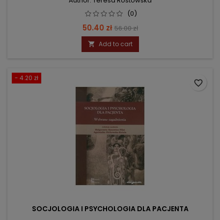
Author: Teresa Rostowska
(0)
Price
Regular
50.40 zł
56.00 zł
price
Add to cart

- 4.20 zł
favorite_border
SOCJOLOGIA I PSYCHOLOGIA DLA PACJENTA