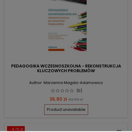
PEDAGOGIKA WCZESNOSZKOLNA - REKONSTRUKCJA
KLUCZOWYCH PROBLEMÓW
Author: Marzenna Magda-Adamowicz
(0)
Price
Regular
36.90 zł
42.00 zł
price
Product unavailable
- 4.70 zł