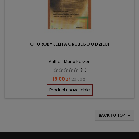
CHOROBY JELITA GRUBEGO U DZIECI
Author: Maria Korzon
(0)
Price
Regular
19.00 zł
20.00 zł
price
Product unavailable
BACK TO TOP
