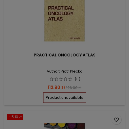
PRACTICAL ONCOLOGY ATLAS
Author: Piotr Plecka
(0)
Price
Regular
112.90 zł
126.00 zł
price
Product unavailable
- 5.10 zł
favorite_border