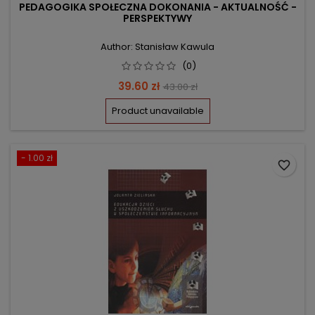
PEDAGOGIKA SPOŁECZNA DOKONANIA - AKTUALNOŚĆ -
PERSPEKTYWY
Author: Stanisław Kawula
(0)
Price
Regular
39.60 zł
43.00 zł
price
Product unavailable
- 1.00 zł
favorite_border