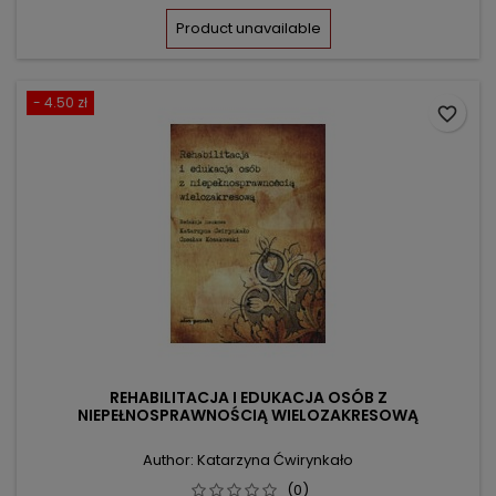
price
Product unavailable
- 4.50 zł
favorite_border
REHABILITACJA I EDUKACJA OSÓB Z
NIEPEŁNOSPRAWNOŚCIĄ WIELOZAKRESOWĄ
Author: Katarzyna Ćwirynkało
(0)