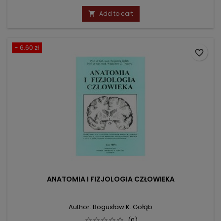
price
Add to cart

- 6.60 zł
favorite_border
ANATOMIA I FIZJOLOGIA CZŁOWIEKA
Author: Bogusław K. Gołąb
(0)