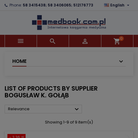

Phone:
58 3415438; 58 3406065; 512176773
English
×
×
×
×
Add to wishlist
((modalTitle))
Create wishlist
Sign in
add_circle_outline
((confirmMessage))
You need to be logged in to save products in your
Wishlist name
wishlist.
0



shopping_cart
((cancelText))
((modalDeleteText))
Cancel
Sign in
Cancel
Create wishlist
HOME
LIST OF PRODUCTS BY SUPPLIER
BOGUSŁAW K. GOŁĄB

Relevance
Showing 1-9 of 9 item(s)
- 3.36 zł