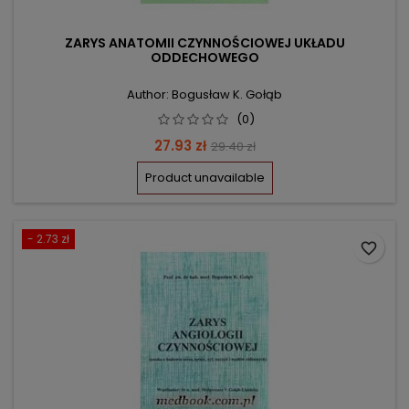
ZARYS ANATOMII CZYNNOŚCIOWEJ UKŁADU
ODDECHOWEGO
Author: Bogusław K. Gołąb
(0)
Price
Regular
27.93 zł
29.40 zł
price
Product unavailable
- 2.73 zł
favorite_border