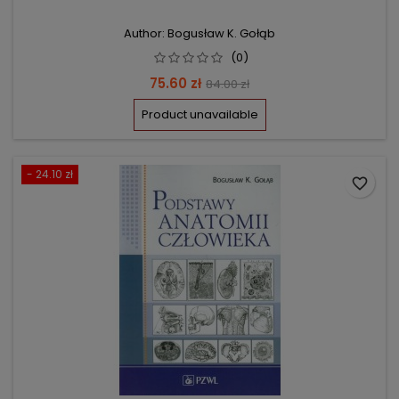
Author: Bogusław K. Gołąb
(0)
Price
Regular
75.60 zł
84.00 zł
price
Product unavailable
- 24.10 zł
favorite_border