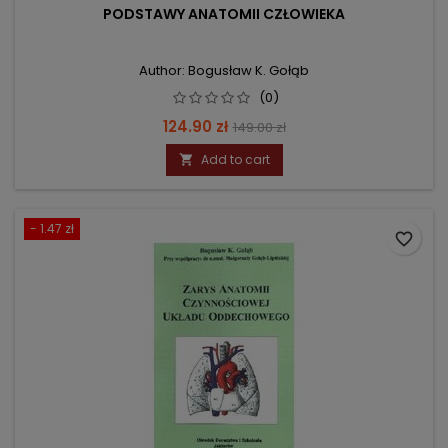
PODSTAWY ANATOMII CZŁOWIEKA
Author: Bogusław K. Gołąb
(0)
Price
Regular
124.90 zł
149.00 zł
price
Add to cart

- 1.47 zł
favorite_border