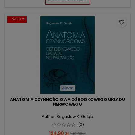
- 24.10 zł
favorite_border
ANATOMIA CZYNNOŚCIOWA OŚRODKOWEGO UKŁADU
NERWOWEGO
Author: Bogusław K. Gołąb
(0)
Price
Regular
124.90 zł
149.00 zł