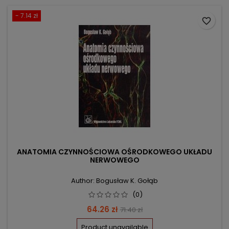
- 7.14 zł
favorite_border
ANATOMIA CZYNNOŚCIOWA OŚRODKOWEGO UKŁADU
NERWOWEGO
Author: Bogusław K. Gołąb
(0)
Price
Regular
64.26 zł
71.40 zł
price
Product unavailable