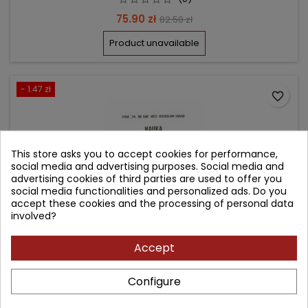
Price
Regular
75.90 zł
82.50 zł
price
Product unavailable
- 1.47 zł
favorite_border
This store asks you to accept cookies for performance,
social media and advertising purposes. Social media and
advertising cookies of third parties are used to offer you
social media functionalities and personalized ads. Do you
accept these cookies and the processing of personal data
involved?
Accept
NAUKA O BUDOWIE POŁĄCZEŃ KOŚCI I WIĘZADEŁ
Configure