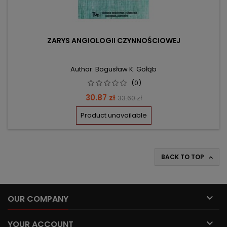
ZARYS ANGIOLOGII CZYNNOŚCIOWEJ
Author: Bogusław K. Gołąb
(0)
Price
Regular
30.87 zł
33.60 zł
price
Product unavailable
BACK TO TOP


OUR COMPANY

YOUR ACCOUNT