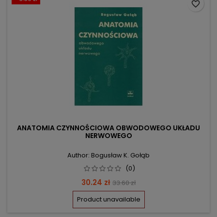
favorite_border
ANATOMIA CZYNNOŚCIOWA OBWODOWEGO UKŁADU
NERWOWEGO
Author: Bogusław K. Gołąb
(0)
Price
Regular
30.24 zł
33.60 zł
price
Product unavailable