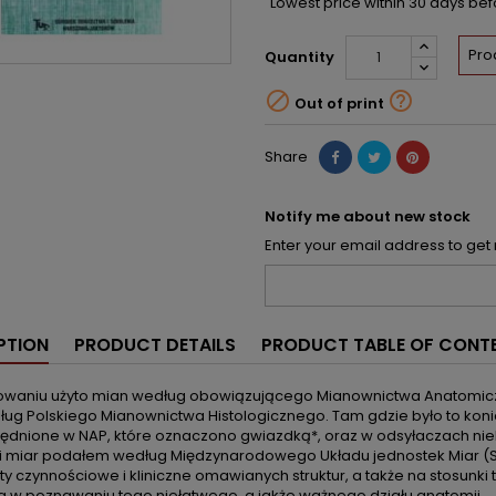
Lowest price within 30 days be
Pro
Quantity


Out of print
Share
Notify me about new stock
Enter your email address to get 
PTION
PRODUCT DETAILS
PRODUCT TABLE OF CONT
waniu użyto mian według obowiązującego Mianownictwa Anatomicz
ług Polskiego Mianownictwa Histologicznego. Tam gdzie było to k
lędnione w NAP, które oznaczono gwiazdką*, oraz w odsyłaczach nie
i miar podałem według Międzynarodowego Układu jednostek Miar (SI
y czynnościowe i kliniczne omawianych struktur, a także na stosunki
a w poznawaniu tego niełatwego, a jakże ważnego działu anatomii.