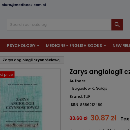
:
biuro@medbook.com.pl
dd to wishlist
reate wishlist
ign in

u need to be logged in to save products in your wishlist.
shlist name
PSYCHOLOGY
MEDICINE - ENGLISH BOOKS
NEW REL
Cancel
Sign i
Zarys angiologii czynnościowej
Cancel
Create wishlis
Zarys angiologii 
d price
Authors:
Bogusław K. Gołąb
Brand:
TUR
ISBN:
8386212489
30.87 zł
33.60 zł
Tax