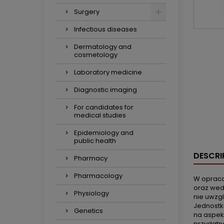
Surgery
Infectious diseases
Dermatology and
cosmetology
Laboratory medicine
Diagnostic imaging
For candidates for
medical studies
Epidemiology and
public health
DESCRI
Pharmacy
Pharmacology
W opraco
oraz wed
Physiology
nie uwzg
Jednostk
Genetics
na aspekt
przydatn