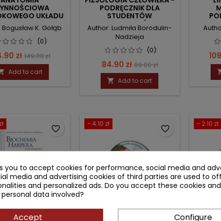
ZYNNOŚCIOWA
PODRĘCZNIK DLA
M
DKOWEGO UKŁADU
STUDENTÓW
PO
NERWOWEGO
LICENCJATÓW
STUDE
: Bogusław K. Gołąb
Author: Ludmiła Borodulin-
Autho
MEDYCZNYCH
Nadzieja
(0)
(0)
ce
Regular
Pri
4.90 zł
109
149.00 zł
Price
Regular
84.90 zł
89.00 zł
price
Add to cart

price
Add to cart

zł
- 4.10 zł
- 2.10 zł
favorite_border
favorite_border
ks you to accept cookies for performance, social media and adve
ial media and advertising cookies of third parties are used to of
nalities and personalized ads. Do you accept these cookies and
 personal data involved?
Accept
Configure
CHEMIA HARPERA
ANATOMIA CZŁOWIEKA -
ANATO