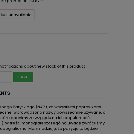
fore promotion:
30.87 zł
duct unavailable
notifications about new stock of this product
SAVE
ENTS
nego Paryskiego (NAP), ze wszystkimi poprawkami
onieczne, wprowadzono nazwy powszechnie używane, a
które eponimy ze względu na ich popularność.
). W treści monografii szczególną uwagę zwróciliśmy
 topograficzne. Mam nadzieję, że pozycja ta będzie