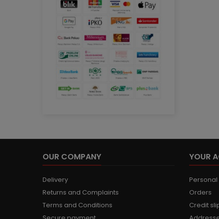
OUR COMPANY
YOUR 
Delivery
Personal 
Returns and Complaints
Orders
Terms and Conditions
Credit sli
Secure payment
Address