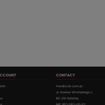
ACCOUNT
CONTACT
info
medbook.com.pl
ul. Hoene-Wrońskiego 1,
ps
80-210 Gdańsk,
es
NIP: 957-062-00-52,