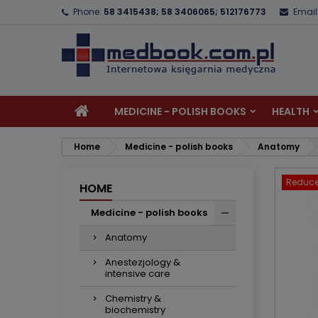
Phone:
58 3415438; 58 3406065; 512176773
Email
A
C
S
add_circle_outline
Yo
Wi
MEDICINE - POLISH BOOKS
HEALTH
Home
Medicine - polish books
Anatomy
Reduce
HOME
Medicine - polish books
Anatomy
Anestezjology &
intensive care
Chemistry &
biochemistry