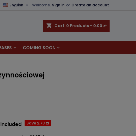

English
Welcome,
Sign in
or
Create an account
×
×
×
shopping_cart
Cart:
0
Products - 0.00 zł
EASES
COMING SOON
n
t
czynnościowej
Save 2.73 zł
 included