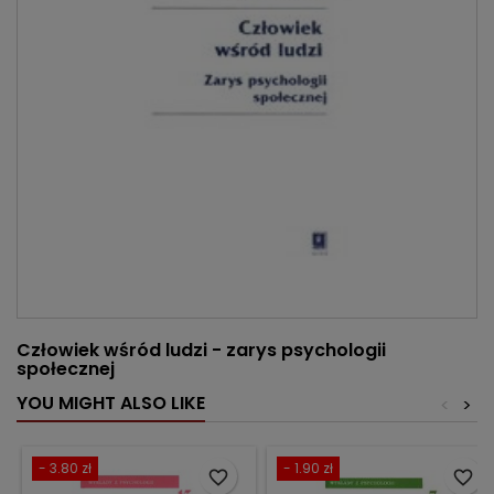
Człowiek wśród ludzi - zarys psychologii
społecznej
YOU MIGHT ALSO LIKE
<
>
- 3.80 zł
- 1.90 zł
favorite_border
favorite_border