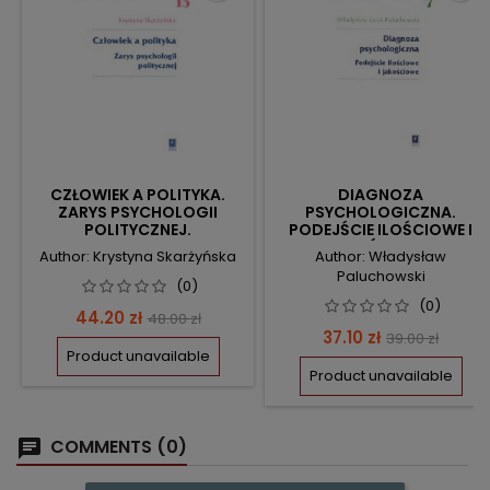
CZŁOWIEK A POLITYKA.
DIAGNOZA
ZARYS PSYCHOLOGII
PSYCHOLOGICZNA.
POLITYCZNEJ.
PODEJŚCIE ILOŚCIOWE I
JAKOŚCIOWE.
Author: Krystyna Skarżyńska
Author: Władysław
Paluchowski
(0)
(0)
Price
Regular
44.20 zł
48.00 zł
Price
Regular
37.10 zł
39.00 zł
price
Product unavailable
price
Product unavailable
COMMENTS (0)