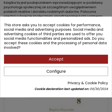
Książka ta jest podręcznikiem wprowadzającym w podstawy
psychologii społecznej ze szczególnym uwzględnieniem
polskich realiów i dorobku rodzimych autorów. Potoczna
wiedza o świecie społecznym, spostrzeganie ludzi i samego
siebie, postawy, wartości i ich zmiana, sympatia i miłość,
This store asks you to accept cookies for performance,
pomaganie innym i agresja, funkcjonowanie grup społecznych i
social media and advertising purposes. Social media and
zróżnicowanie płci - to wszystko składa się na 12 rozdziałów
advertising cookies of third parties are used to offer you
obejmujących niemal cały kanon tej dyscypliny. Autor przyjął, że
social media functionalities and personalized ads. Do you
Czytelnika książki o wiele bardziej interesują ludzie niż
accept these cookies and the processing of personal data
wewnętrzne problemy zajmującej się nimi nauki. Dlatego unika
involved?
rozważań definicyjnych i szczegółów metodologicznych.
Większość uwagi skupia natomiast na prawidłowościach
rządzących ludzką psychiką i postępowaniem, starając się
Accept
pokazać, w jak fascynujący sposób psychologia społeczna
odpowiada na pytanie, kim jest człowiek.
Configure
See next edition:
Privacy & Cookie Policy
Cookie declaration last updated on:
09/30/2024