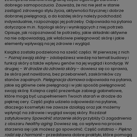
dobrego samopoczucia. Zauważa, że nic nie jest w stanie
zastąpić zdrowego stylu życia, aktywności fizycznej i dobrze
dobranej pielęgnacji, a do każdej skóry należy podchodzić
indywidualnie, rozpoznając jej potrzeby. Odpowiada na pytania
dotyczące m.in.. fizjologii skóry i wynikających z niej potrzeb.
Opisuje, jak rozpoznawać te potrzeby, jakie składniki aktywne
na nie odpowiadają, jak właściwie pielęgnować skórę i jakie
elementy wpływają na jej zdrowie i wygląd.
Książka została podzielona na sześć części. W pierwszej z nich
–
Poznaj swoją skórę
– zdobędziesz wiedzę na temat budowy i
funkcji skóry a także wpływu genów na jej wygląd i kondycję. W
drugiej –
W drodze do zdrowia skóry
– dowiesz się co sprawia,
że skóra jest nawilżona, bez przebarwień, zaskórników czy
stanów zapalnych.
Pielęgnacja domowa
odpowiada na pytania,
jakie są główne cele pielęgnacji i w jaki sposób pielęgnować
swoją skórę. Kolejna część prezentuje zabiegi gabinetowe,
które mogą być uzupełnieniem Twoich starań w drodze do
pięknej cery. Część piąta udziela odpowiedzi na pytanie,
dlaczego kosmetyki nie zawsze działają oraz jak możemy
wpłynąć na zdrowie i wygląd swojej skóry. Rozdział
zatytułowany
Spowolnić starzenie skóry
przybliży Ci zagadnienia
z obszaru
healthy aging
. Dowiesz się, co wpływa na proces
starzenia się i jak możesz go spowolnić. Część ostatnia –
Piękno
rodzi się z harmonii
– przedstawia dobre praktyki, które pomogą