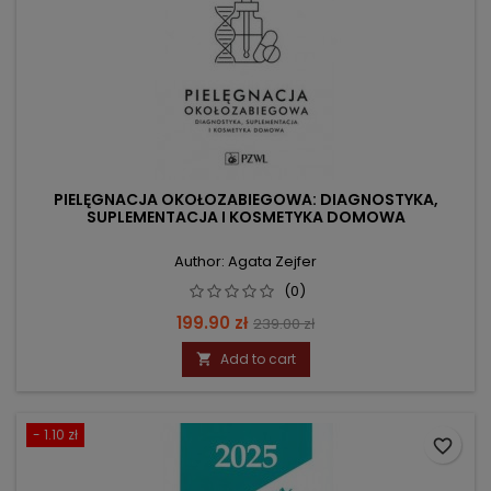
PIELĘGNACJA OKOŁOZABIEGOWA: DIAGNOSTYKA,
SUPLEMENTACJA I KOSMETYKA DOMOWA
Author: Agata Zejfer
(0)
Price
Regular
199.90 zł
239.00 zł
price
Add to cart

- 1.10 zł
favorite_border