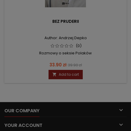
BEZ PRUDERII
Author: Andrzej Depko
(0)
Rozmowy o seksie Polaków
Price
Regular
33.90 zł
39.90 zł
price
Add to cart


OUR COMPANY

YOUR ACCOUNT