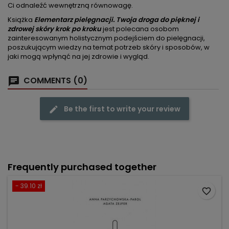
Ci odnaleźć wewnętrzną równowagę.
Książka
Elementarz pielęgnacji. Twoja droga do pięknej i
zdrowej skóry krok po kroku
jest polecana osobom
zainteresowanym holistycznym podejściem do pielęgnacji,
poszukującym wiedzy na temat potrzeb skóry i sposobów, w
jaki mogą wpłynąć na jej zdrowie i wygląd.
COMMENTS (0)
Be the first to write your review
Frequently purchased together
- 39.10 zł
favorite_border