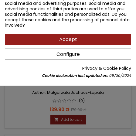
social media and advertising purposes. Social media and
advertising cookies of third parties are used to offer you
social media functionalities and personalized ads. Do you
accept these cookies and the processing of personal data
involved?
Accept
Configure
Privacy & Cookie Policy
ROZEJŚCIE MIĘŚNIA PROSTEGO BRZUCHA
Cookie declaration last updated on:
09/30/2024
Author: Małgorzata Jachacz-Łopata
(0)
Price
Regular
139.90 zł
179.00 zł
price
Add to cart
