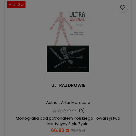
- 12.10 zł
favorite_border
ULTRAZDROWIE
Author: Artur Mamcarz
(0)
Monografia pod patronatem Polskiego Towarzystwa
Medycyny Stylu Życia
Price
Regular
66.90 zł
79.00 zł