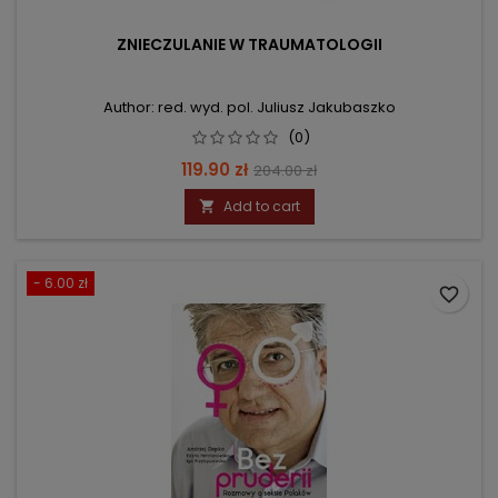
ZNIECZULANIE W TRAUMATOLOGII
Author: red. wyd. pol. Juliusz Jakubaszko
(0)
Price
Regular
119.90 zł
204.00 zł
price
Add to cart

- 6.00 zł
favorite_border