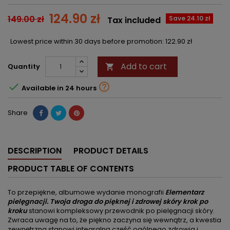
124.90 zł
149.00 zł
Save 24.10 zł
Tax included
Lowest price within 30 days before promotion:
122.90 zł
Add to cart
Quantity



Available in 24 hours
Share
DESCRIPTION
PRODUCT DETAILS
PRODUCT TABLE OF CONTENTS
To przepiękne, albumowe wydanie monografii
Elementarz
pielęgnacji. Twoja droga do pięknej i zdrowej skóry krok po
kroku
stanowi kompleksowy przewodnik po pielęgnacji skóry.
Zwraca uwagę na to, że piękno zaczyna się wewnątrz, a kwestia
zewnętrzna stanowi integralną część ogólnego zdrowia i