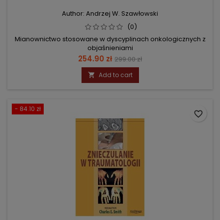
Author: Andrzej W. Szawłowski
(0)
Mianownictwo stosowane w dyscyplinach onkologicznych z
objaśnieniami
Price
Regular
254.90 zł
299.00 zł
price
Add to cart

- 84.10 zł
favorite_border