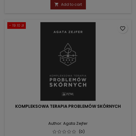
price
Add to cart

- 19.10 zł
favorite_border
KOMPLEKSOWA TERAPIA PROBLEMÓW SKÓRNYCH
Author: Agata Zejfer
(0)