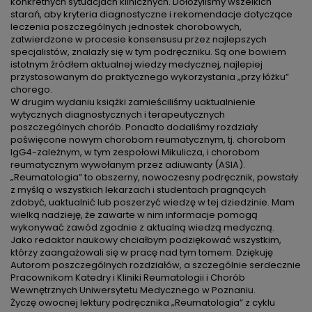
konkretnych sytuacjach klinicznych. Dołożyliśmy wszelkich
starań, aby kryteria diagnostyczne i rekomendacje dotyczące
leczenia poszczególnych jednostek chorobowych,
zatwierdzone w procesie konsensusu przez najlepszych
specjalistów, znalazły się w tym podręczniku. Są one bowiem
istotnym źródłem aktualnej wiedzy medycznej, najlepiej
przystosowanym do praktycznego wykorzystania „przy łóżku”
chorego.
W drugim wydaniu książki zamieściliśmy uaktualnienie
wytycznych diagnostycznych i terapeutycznych
poszczególnych chorób. Ponadto dodaliśmy rozdziały
poświęcone nowym chorobom reumatycznym, tj. chorobom
IgG4-zależnym, w tym zespołowi Mikulicza, i chorobom
reumatycznym wywołanym przez adiuwanty (ASIA).
„Reumatologia” to obszerny, nowoczesny podręcznik, powstały
z myślą o wszystkich lekarzach i studentach pragnących
zdobyć, uaktualnić lub poszerzyć wiedzę w tej dziedzinie. Mam
wielką nadzieję, że zawarte w nim informacje pomogą
wykonywać zawód zgodnie z aktualną wiedzą medyczną.
Jako redaktor naukowy chciałbym podziękować wszystkim,
którzy zaangażowali się w pracę nad tym tomem. Dziękuję
Autorom poszczególnych rozdziałów, a szczególnie serdecznie
Pracownikom Katedry i Kliniki Reumatologii i Chorób
Wewnętrznych Uniwersytetu Medycznego w Poznaniu.
Życzę owocnej lektury podręcznika „Reumatologia” z cyklu