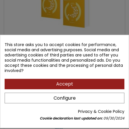
This store asks you to accept cookies for performance,
WIELKA INTERNA - GASTROENTEROLOGIA - CZĘŚĆ 1-2
social media and advertising purposes. Social media and
advertising cookies of third parties are used to offer you
social media functionalities and personalized ads. Do you
Author: Andrzej Dąbrowski
accept these cookies and the processing of personal data
involved?
(0)
komplet
Accept
Price
Regular
318.90 zł
378.00 zł
price
Configure
Add to cart

Privacy & Cookie Policy
Cookie declaration last updated on:
09/30/2024
- 59.10 zł
favorite_border