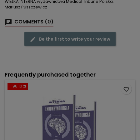
WIELKA INTERNA wydawnictwa Medical Tribune Polska.
Mariusz Puszczewicz
COMMENTS (0)
Be the first to write your review
Frequently purchased together
- 98.10 zł
favorite_border