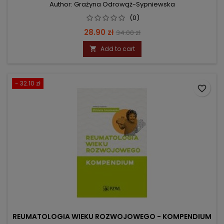
Author: Grażyna Odrowąż-Sypniewska
(0)
Price
Regular
28.90 zł
34.00 zł
price
Add to cart

- 32.10 zł
favorite_border
REUMATOLOGIA WIEKU ROZWOJOWEGO - KOMPENDIUM