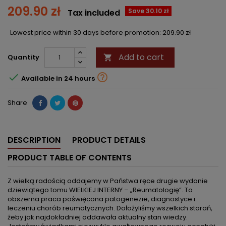
209.90 zł
Save 30.10 zł
Tax included
Lowest price within 30 days before promotion:
209.90 zł
Add to cart
Quantity



Available in 24 hours
Share
DESCRIPTION
PRODUCT DETAILS
PRODUCT TABLE OF CONTENTS
Z wielką radością oddajemy w Państwa ręce drugie wydanie
dziewiątego tomu WIELKIEJ INTERNY – „Reumatologię”. To
obszerna praca poświęcona patogenezie, diagnostyce i
leczeniu chorób reumatycznych. Dołożyliśmy wszelkich starań,
żeby jak najdokładniej oddawała aktualny stan wiedzy.