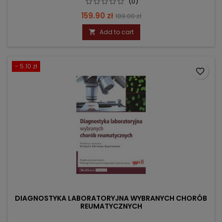
(0)
Price
Regular
159.90 zł
189.00 zł
price
Add to cart

- 5.10 zł
favorite_border
DIAGNOSTYKA LABORATORYJNA WYBRANYCH CHORÓB
REUMATYCZNYCH