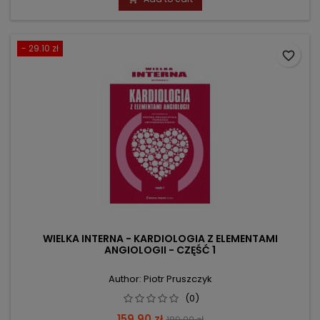
- 29.10 zł
favorite_border
WIELKA INTERNA - KARDIOLOGIA Z ELEMENTAMI
ANGIOLOGII - CZĘŚĆ 1
Author: Piotr Pruszczyk
(0)
Price
Regular
159.90 zł
189.00 zł