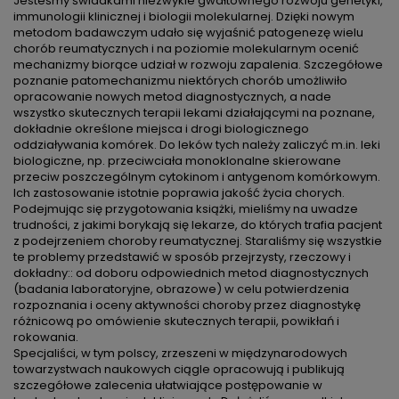
Jesteśmy świadkami niezwykle gwałtownego rozwoju genetyki,
immunologii klinicznej i biologii molekularnej. Dzięki nowym
metodom badawczym udało się wyjaśnić patogenezę wielu
chorób reumatycznych i na poziomie molekularnym ocenić
mechanizmy biorące udział w rozwoju zapalenia. Szczegółowe
poznanie patomechanizmu niektórych chorób umożliwiło
opracowanie nowych metod diagnostycznych, a nade
wszystko skutecznych terapii lekami działającymi na poznane,
dokładnie określone miejsca i drogi biologicznego
oddziaływania komórek. Do leków tych należy zaliczyć m.in. leki
biologiczne, np. przeciwciała monoklonalne skierowane
przeciw poszczególnym cytokinom i antygenom komórkowym.
Ich zastosowanie istotnie poprawia jakość życia chorych.
Podejmując się przygotowania książki, mieliśmy na uwadze
trudności, z jakimi borykają się lekarze, do których trafia pacjent
z podejrzeniem choroby reumatycznej. Staraliśmy się wszystkie
te problemy przedstawić w sposób przejrzysty, rzeczowy i
dokładny:: od doboru odpowiednich metod diagnostycznych
(badania laboratoryjne, obrazowe) w celu potwierdzenia
rozpoznania i oceny aktywności choroby przez diagnostykę
różnicową po omówienie skutecznych terapii, powikłań i
rokowania.
Specjaliści, w tym polscy, zrzeszeni w międzynarodowych
towarzystwach naukowych ciągle opracowują i publikują
szczegółowe zalecenia ułatwiające postępowanie w