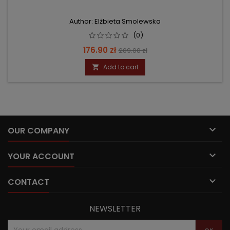
Author: Elżbieta Smolewska
(0)
Price
Regular
176.90 zł
209.00 zł
price
Add to cart


OUR COMPANY

YOUR ACCOUNT

CONTACT
NEWSLETTER