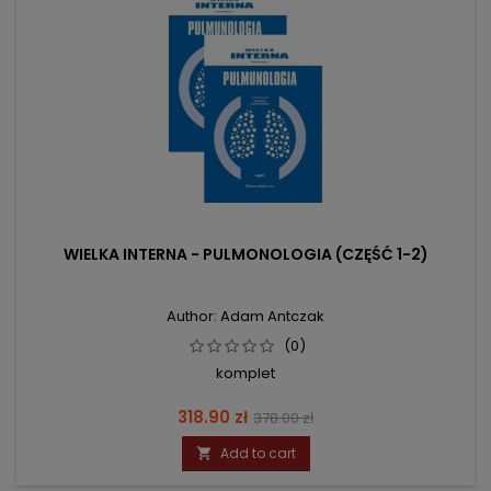
WIELKA INTERNA - PULMONOLOGIA (CZĘŚĆ 1-2)
Author: Adam Antczak
(0)
komplet
Price
Regular
318.90 zł
378.00 zł
price
Add to cart
