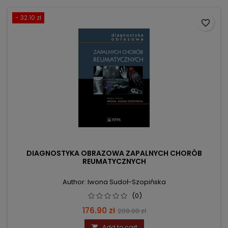
- 32.10 zł
favorite_border
DIAGNOSTYKA OBRAZOWA ZAPALNYCH CHORÓB
REUMATYCZNYCH
Author: Iwona Sudoł-Szopińska
(0)
Price
Regular
176.90 zł
209.00 zł
price
Add to cart
