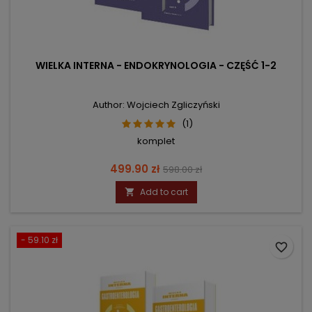
WIELKA INTERNA - ENDOKRYNOLOGIA - CZĘŚĆ 1-2
Author: Wojciech Zgliczyński
(1)
komplet
Price
Regular
499.90 zł
598.00 zł
price
Add to cart

- 59.10 zł
favorite_border