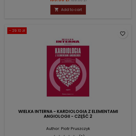
price
Add to cart

- 29.10 zł
favorite_border
WIELKA INTERNA - KARDIOLOGIA Z ELEMENTAMI
ANGIOLOGII - CZĘŚĆ 2
Author: Piotr Pruszczyk