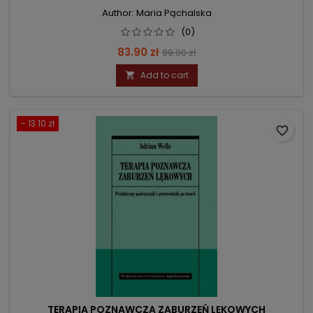
Author: Maria Pąchalska
(0)
Price
Regular
83.90 zł
99.00 zł
price
Add to cart

- 13.10 zł
favorite_border
TERAPIA POZNAWCZA ZABURZEŃ LĘKOWYCH