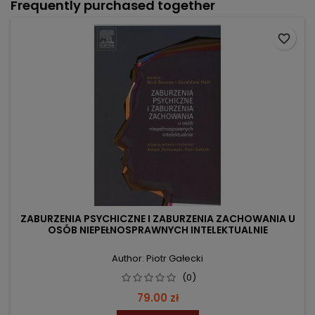
Frequently purchased together
favorite_border
ZABURZENIA PSYCHICZNE I ZABURZENIA ZACHOWANIA U
OSÓB NIEPEŁNOSPRAWNYCH INTELEKTUALNIE
Author: Piotr Gałecki
(0)
Price
79.00 zł