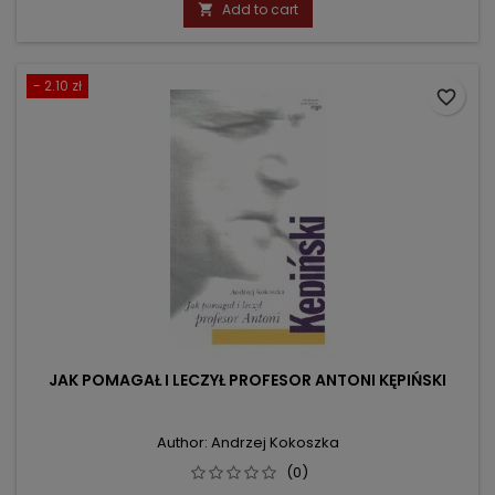
Add to cart

- 2.10 zł
favorite_border
JAK POMAGAŁ I LECZYŁ PROFESOR ANTONI KĘPIŃSKI
Author: Andrzej Kokoszka
(0)