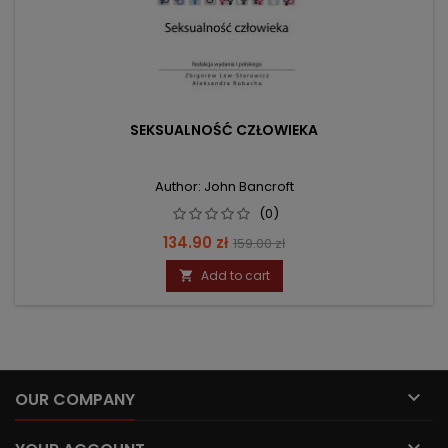
SEKSUALNOŚĆ CZŁOWIEKA
Author: John Bancroft
(0)
Price
Regular
134.90 zł
159.00 zł
price
Add to cart


OUR COMPANY