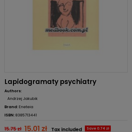
Lapidogramaty psychiatry
Authors:
Andrzej Jakubik
Brand:
Eneteia
ISBN:
8385713441
15.01 zł
15.75 zł
Save 0.74 zł
Tax included