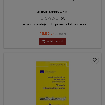
Author: Adrian Wells
(0)
Praktyczny podręcznik i przewodnik po teorii
Price
Regular
49.90 zł
63.00 zł
price
Add to cart

favorite_border