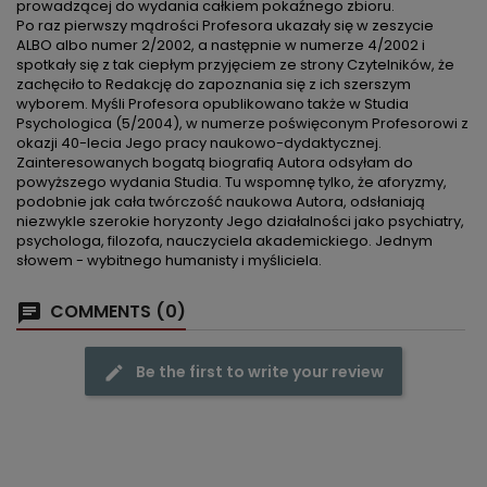
prowadzącej do wydania całkiem pokaźnego zbioru.
Po raz pierwszy mądrości Profesora ukazały się w zeszycie
ALBO albo numer 2/2002, a następnie w numerze 4/2002 i
spotkały się z tak ciepłym przyjęciem ze strony Czytelników, że
zachęciło to Redakcję do zapoznania się z ich szerszym
wyborem. Myśli Profesora opublikowano także w Studia
Psychologica (5/2004), w numerze poświęconym Profesorowi z
okazji 40-lecia Jego pracy naukowo-dydaktycznej.
Zainteresowanych bogatą biografią Autora odsyłam do
powyższego wydania Studia. Tu wspomnę tylko, że aforyzmy,
podobnie jak cała twórczość naukowa Autora, odsłaniają
niezwykle szerokie horyzonty Jego działalności jako psychiatry,
psychologa, filozofa, nauczyciela akademickiego. Jednym
słowem - wybitnego humanisty i myśliciela.
COMMENTS (0)
Be the first to write your review