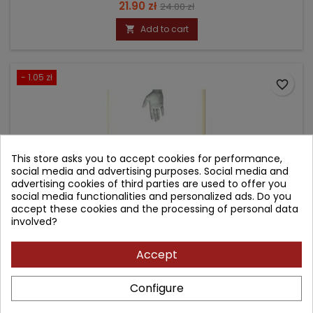
Price
Regular
21.90 zł
24.00 zł
price
Add to cart

- 1.05 zł
favorite_border
This store asks you to accept cookies for performance,
social media and advertising purposes. Social media and
advertising cookies of third parties are used to offer you
social media functionalities and personalized ads. Do you
accept these cookies and the processing of personal data
involved?
Accept
METAPSYCHIATRIA
Configure
Author: Piotr Pankiewicz