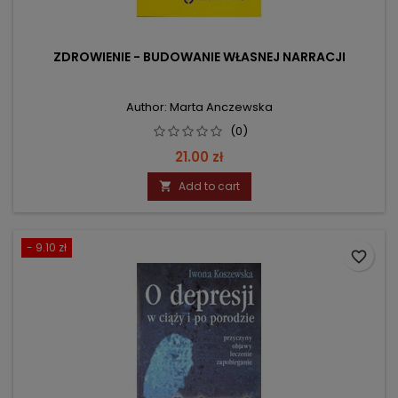
ZDROWIENIE - BUDOWANIE WŁASNEJ NARRACJI
Author: Marta Anczewska
(0)
Price
21.00 zł
Add to cart

- 9.10 zł
favorite_border