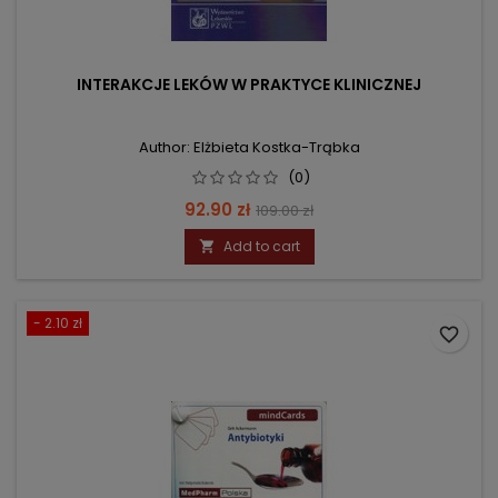
INTERAKCJE LEKÓW W PRAKTYCE KLINICZNEJ
Author: Elżbieta Kostka-Trąbka
(0)
Price
Regular
92.90 zł
109.00 zł
price
Add to cart

- 2.10 zł
favorite_border