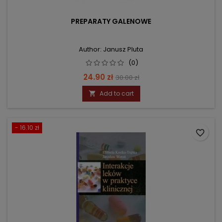
PREPARATY GALENOWE
Author: Janusz Pluta
(0)
Price
Regular
24.90 zł
30.00 zł
price
Add to cart

- 16.10 zł
favorite_border