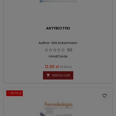
ANTYBIOTYKI
Author: Grit Ackermann
(0)
mindCards
Price
Regular
12.90 zł
15.00 zł
price
Add to cart

- 39.10 zł
favorite_border