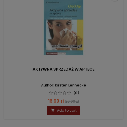
AKTYWNA SPRZEDAŻ W APTECE
Author: Kirsten Lennecke
(0)
Price
Regular
16.90 zł
20.00 zł
price
Add to cart
