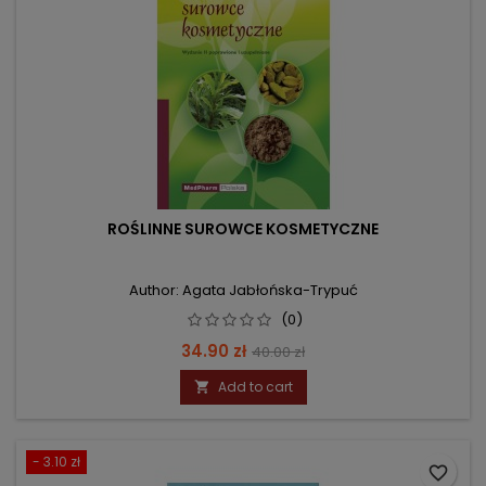
ROŚLINNE SUROWCE KOSMETYCZNE
Author: Agata Jabłońska-Trypuć
(0)
Price
Regular
34.90 zł
40.00 zł
price
Add to cart

- 3.10 zł
favorite_border