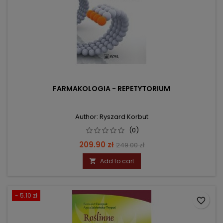
FARMAKOLOGIA - REPETYTORIUM
Author: Ryszard Korbut
(0)
Price
Regular
209.90 zł
249.00 zł
price
Add to cart

- 5.10 zł
favorite_border