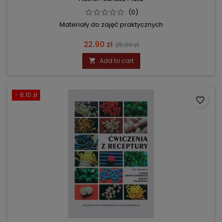
(0)
Materiały do zajęć praktycznych
Price
Regular
22.90 zł
25.00 zł
price
Add to cart

- 8.10 zł
favorite_border