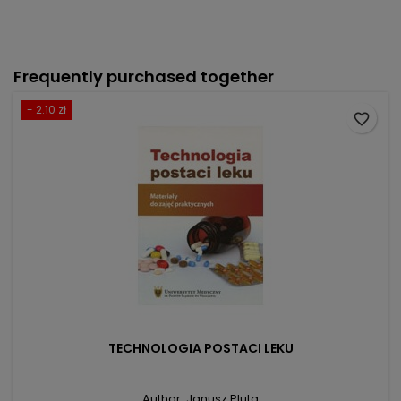
Frequently purchased together
- 2.10 zł
favorite_border
TECHNOLOGIA POSTACI LEKU
Author: Janusz Pluta