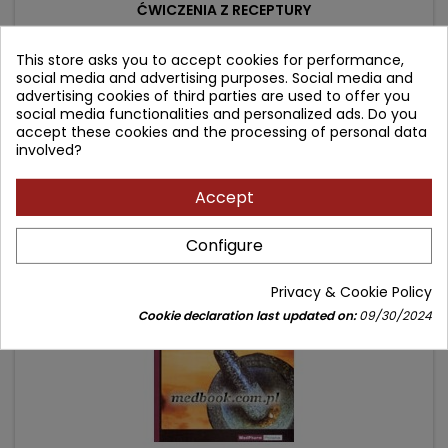
ĆWICZENIA Z RECEPTURY
This store asks you to accept cookies for performance,
Author: Leszek Krówczyński
social media and advertising purposes. Social media and
(0)
advertising cookies of third parties are used to offer you
social media functionalities and personalized ads. Do you
Price
Regular
27.90 zł
36.00 zł
accept these cookies and the processing of personal data
price
involved?
Add to cart

Accept
- 5.10 zł
favorite_border
Configure
Privacy & Cookie Policy
Cookie declaration last updated on:
09/30/2024