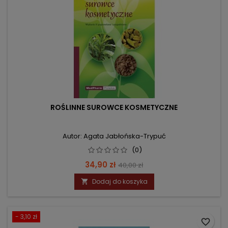
ROŚLINNE SUROWCE KOSMETYCZNE
Autor: Agata Jabłońska-Trypuć
(0)
Cena
Cena
34,90 zł
40,00 zł
podstawowa
Dodaj do koszyka

- 3,10 zł
favorite_border