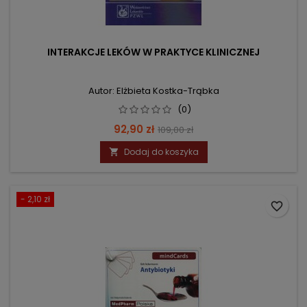
INTERAKCJE LEKÓW W PRAKTYCE KLINICZNEJ
Autor: Elżbieta Kostka-Trąbka
(0)
Cena
Cena
92,90 zł
109,00 zł
podstawowa
Dodaj do koszyka

- 2,10 zł
favorite_border