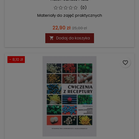
(0)
Materiały do zajęć praktycznych
Cena
Cena
22,90 zł
25,00 zł
podstawowa
Dodaj do koszyka

- 8,10 zł
favorite_border