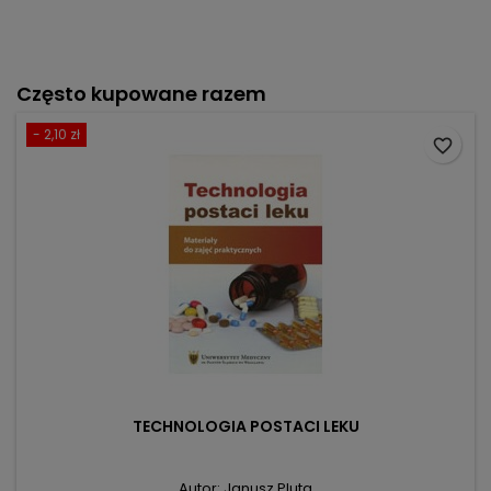
Często kupowane razem
- 2,10 zł
favorite_border
TECHNOLOGIA POSTACI LEKU
Autor: Janusz Pluta