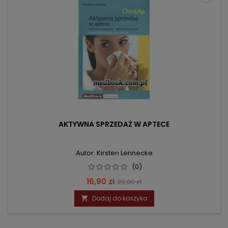
AKTYWNA SPRZEDAŻ W APTECE
Autor: Kirsten Lennecke
(0)
Cena
Cena
16,90 zł
20,00 zł
podstawowa
Dodaj do koszyka
