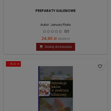
PREPARATY GALENOWE
Autor: Janusz Pluta
(0)
Cena
Cena
24,90 zł
30,00 zł
podstawowa
Dodaj do koszyka

- 16,10 zł
favorite_border