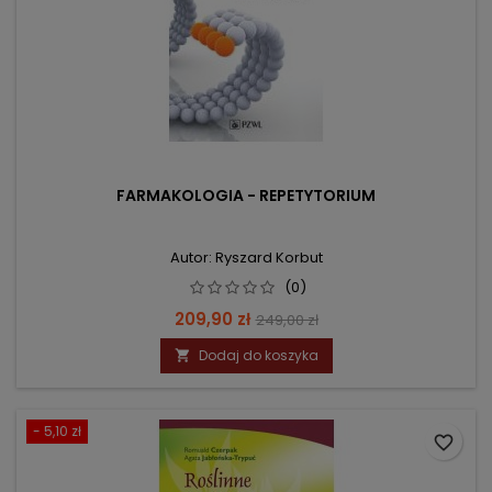
FARMAKOLOGIA - REPETYTORIUM
Autor: Ryszard Korbut
(0)
Cena
Cena
209,90 zł
249,00 zł
podstawowa
Dodaj do koszyka

- 5,10 zł
favorite_border