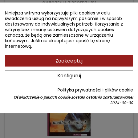
ĆWICZENIA Z RECEPTURY
Niniejsza witryna wykorzystuje pliki cookies w celu
świadczenia usług na najwyższym poziomie i w sposób
Autor: Leszek Krówczyński
dostosowany do indywidualnych potrzeb. Korzystanie z
(0)
witryny bez zmiany ustawień dotyczących cookies
oznacza, że będą one zamieszczane w urządzeniu
Cena
Cena
27,90 zł
36,00 zł
końcowym. Jeśli nie akceptujesz opuść tę stronę
podstawowa
internetową.
Dodaj do koszyka

Zaakceptuj
- 5,10 zł
favorite_border
Konfiguruj
Polityka prywatności i plików cookie
Oświadczenie o plikach cookie zostało ostatnio zaktualizowane:
2024-09-30