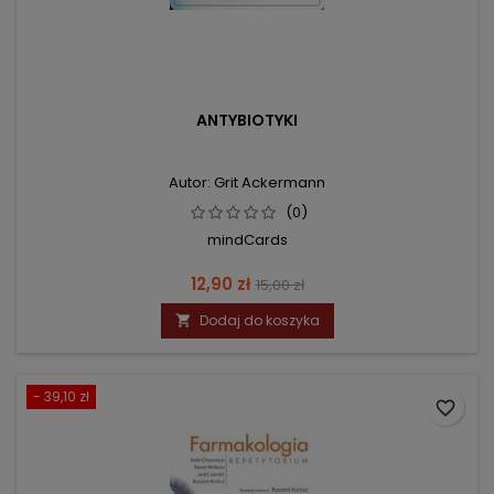
ANTYBIOTYKI
Autor: Grit Ackermann
(0)
mindCards
Cena
Cena
12,90 zł
15,00 zł
podstawowa
Dodaj do koszyka

- 39,10 zł
favorite_border